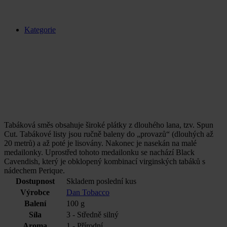
Kategorie
Tabáková směs obsahuje široké plátky z dlouhého lana, tzv. Spun
Cut. Tabákové listy jsou ručně baleny do „provazů“ (dlouhých až
20 metrů) a až poté je lisovány. Nakonec je nasekán na malé
medailonky. Uprostřed tohoto medailonku se nachází Black
Cavendish, který je obklopený kombinací virginských tabáků s
nádechem Perique.
Dostupnost
Skladem poslední kus
Výrobce
Dan Tobacco
Balení
100 g
Síla
3 - Středně silný
Aroma
1 - Přírodní