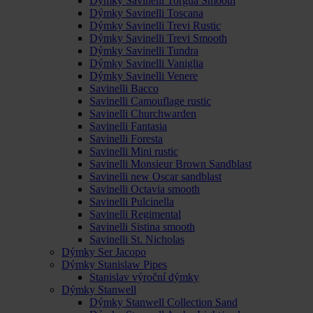
Dýmky Savinelli Torgua Smooth
Dýmky Savinelli Toscana
Dýmky Savinelli Trevi Rustic
Dýmky Savinelli Trevi Smooth
Dýmky Savinelli Tundra
Dýmky Savinelli Vaniglia
Dýmky Savinelli Venere
Savinelli Bacco
Savinelli Camouflage rustic
Savinelli Churchwarden
Savinelli Fantasia
Savinelli Foresta
Savinelli Mini rustic
Savinelli Monsieur Brown Sandblast
Savinelli new Oscar sandblast
Savinelli Octavia smooth
Savinelli Pulcinella
Savinelli Regimental
Savinelli Sistina smooth
Savinelli St. Nicholas
Dýmky Ser Jacopo
Dýmky Stanislaw Pipes
Stanislav výroční dýmky
Dýmky Stanwell
Dýmky Stanwell Collection Sand