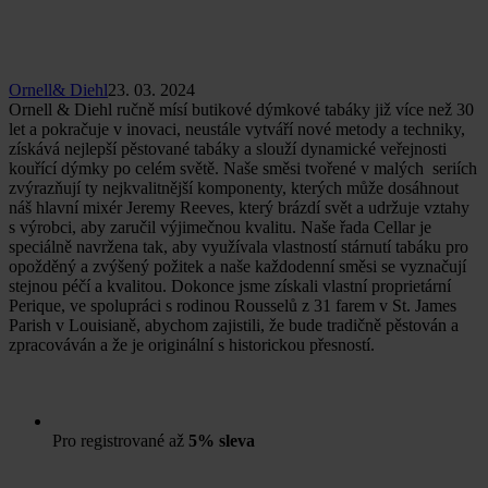
Ornell& Diehl
23. 03. 2024
Ornell & Diehl ručně mísí butikové dýmkové tabáky již více než 30
let a pokračuje v inovaci, neustále vytváří nové metody a techniky,
získává nejlepší pěstované tabáky a slouží dynamické veřejnosti
kouřící dýmky po celém světě. Naše směsi tvořené v malých seriích
zvýrazňují ty nejkvalitnější komponenty, kterých může dosáhnout
náš hlavní mixér Jeremy Reeves, který brázdí svět a udržuje vztahy
s výrobci, aby zaručil výjimečnou kvalitu. Naše řada Cellar je
speciálně navržena tak, aby využívala vlastností stárnutí tabáku pro
opožděný a zvýšený požitek a naše každodenní směsi se vyznačují
stejnou péčí a kvalitou. Dokonce jsme získali vlastní proprietární
Perique, ve spolupráci s rodinou Rousselů z 31 farem v St. James
Parish v Louisianě, abychom zajistili, že bude tradičně pěstován a
zpracováván a že je originální s historickou přesností.
Pro registrované až
5% sleva