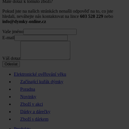
Máte dotaz k tomuto zboží?
Pokud jste na našich stránkách nenašli odpověď na to, co jste
hledali, neváhejte nás kontaktovat na lince
603 528 229
nebo
info@dymky-online.cz
Vaše jméno
E-mail
Váš dotaz
Odeslat
Elektronické ověřování věku
Začínající kuřák dýmky
Poradna
Novinky
Zboží v akci
Dárky a dárečky
Zboží s dárkem
Produkty