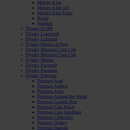
Maistro King
Maistro King AN
Maistro King Extra
Rustic
Standart
Dýmky KOPP
Dýmky Lorenzetti
Dýmky Lubinski
Dýmky Mastro de Paja
Dýmky Missouri Corn Cob
Dýmky Missouri Corn Cob
Dýmky Molina
Dýmky Paronelli
Dýmky Passatore
Dýmky Peterson
Peterson Aran
Peterson Arklow
Peterson Army
Peterson Around the World
Peterson Captain Pete
Peterson Cara Black
Peterson Cara Sandblast
Peterson Collection
Peterson Dalkey
Peterson Darwin