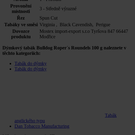
Provonění
3 - Středně výrazné
místnosti
Řez
Spun Cut
Tabáky ve směsi
Virginia , Black Cavendish, Perigue
Dovozce
Mostex import-export s.r.o Tyršova 847 66447
produktu
Modřice
Dýmkový tabák Bulldog Roper´s Roundels 100 g naleznete v
těchto kategoriích:
Tabák do dýmky
Tabák do dýmky
Tabák
anglického typu
Dan Tobacco Manufacturing