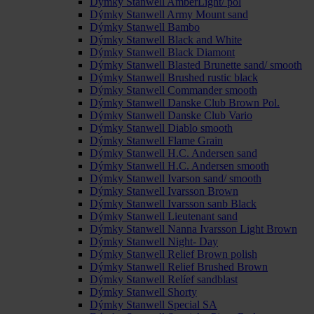
Dýmky Stanwell AmberLight/ pol
Dýmky Stanwell Army Mount sand
Dýmky Stanwell Bambo
Dýmky Stanwell Black and White
Dýmky Stanwell Black Diamont
Dýmky Stanwell Blasted Brunette sand/ smooth
Dýmky Stanwell Brushed rustic black
Dýmky Stanwell Commander smooth
Dýmky Stanwell Danske Club Brown Pol.
Dýmky Stanwell Danske Club Vario
Dýmky Stanwell Diablo smooth
Dýmky Stanwell Flame Grain
Dýmky Stanwell H.C. Andersen sand
Dýmky Stanwell H.C. Andersen smooth
Dýmky Stanwell Ivarson sand/ smooth
Dýmky Stanwell Ivarsson Brown
Dýmky Stanwell Ivarsson sanb Black
Dýmky Stanwell Lieutenant sand
Dýmky Stanwell Nanna Ivarsson Light Brown
Dýmky Stanwell Night- Day
Dýmky Stanwell Relief Brown polish
Dýmky Stanwell Relief Brushed Brown
Dýmky Stanwell Relíef sandblast
Dýmky Stanwell Shorty
Dýmky Stanwell Special SA