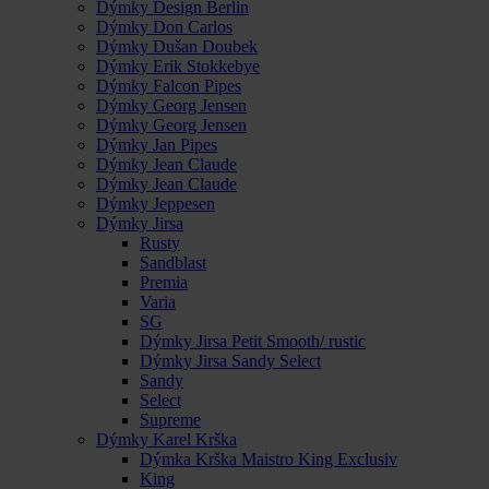
Dýmky Design Berlin
Dýmky Don Carlos
Dýmky Dušan Doubek
Dýmky Erik Stokkebye
Dýmky Falcon Pipes
Dýmky Georg Jensen
Dýmky Georg Jensen
Dýmky Jan Pipes
Dýmky Jean Claude
Dýmky Jean Claude
Dýmky Jeppesen
Dýmky Jirsa
Rusty
Sandblast
Premia
Varia
SG
Dýmky Jirsa Petit Smooth/ rustic
Dýmky Jirsa Sandy Select
Sandy
Select
Supreme
Dýmky Karel Krška
Dýmka Krška Maistro King Exclusiv
King