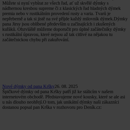
Můžete si nyní vybírat ze všech řad, ať už skvělé dýmky s
nádhernou kresbou supreme či z klasických řad hladných dýmek
premia nebo v rustikálním provedení rusty a varia. Tvarů je
nepřeberně a tak si jistě na své příjde každý milovník dýmek.Dýmky
pana Jirsy jsou oblíbené především u začínajících i zkušených
kuřáků. Obzvláště můžeme doporučit pro úplné začátečníky dýmky
s rustikální úpravou, které nejsou až tak citlivé na nějakou tu
začátečnickou chybu při zakuřování.
Nové dýmky od pana Kršky
26. 08. 2025
Špičkové dýmky od pana Kršky patří již ke stálicím v našem
internetovém obchodě. Představujeme nové kousky, které se ale asi
u nás dlouho neohřejí.O tom, jak unikátní dýmky naši zákazníci
dostanou popsal pan Krška v rozhovoru pro Deník.cz: