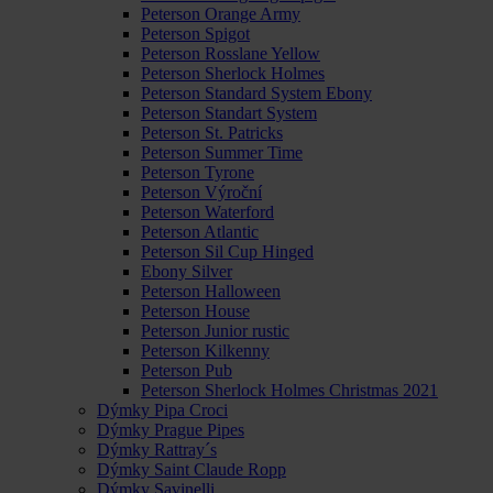
Peterson Orange Army
Peterson Spigot
Peterson Rosslane Yellow
Peterson Sherlock Holmes
Peterson Standard System Ebony
Peterson Standart System
Peterson St. Patricks
Peterson Summer Time
Peterson Tyrone
Peterson Výroční
Peterson Waterford
Peterson Atlantic
Peterson Sil Cup Hinged
Ebony Silver
Peterson Halloween
Peterson House
Peterson Junior rustic
Peterson Kilkenny
Peterson Pub
Peterson Sherlock Holmes Christmas 2021
Dýmky Pipa Croci
Dýmky Prague Pipes
Dýmky Rattray´s
Dýmky Saint Claude Ropp
Dýmky Savinelli