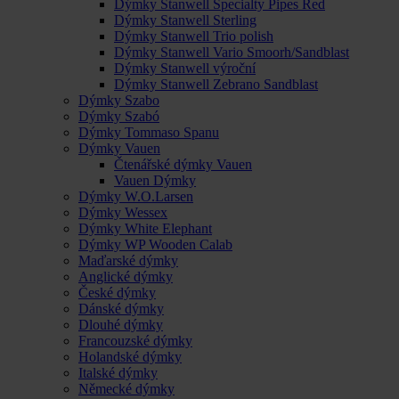
Dýmky Stanwell Specialty Pipes Red
Dýmky Stanwell Sterling
Dýmky Stanwell Trio polish
Dýmky Stanwell Vario Smoorh/Sandblast
Dýmky Stanwell výroční
Dýmky Stanwell Zebrano Sandblast
Dýmky Szabo
Dýmky Szabó
Dýmky Tommaso Spanu
Dýmky Vauen
Čtenářské dýmky Vauen
Vauen Dýmky
Dýmky W.O.Larsen
Dýmky Wessex
Dýmky White Elephant
Dýmky WP Wooden Calab
Maďarské dýmky
Anglické dýmky
České dýmky
Dánské dýmky
Dlouhé dýmky
Francouzské dýmky
Holandské dýmky
Italské dýmky
Německé dýmky