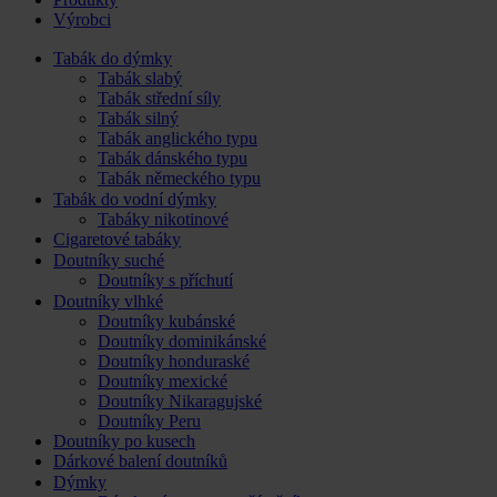
Výrobci
Tabák do dýmky
Tabák slabý
Tabák střední síly
Tabák silný
Tabák anglického typu
Tabák dánského typu
Tabák německého typu
Tabák do vodní dýmky
Tabáky nikotinové
Cigaretové tabáky
Doutníky suché
Doutníky s příchutí
Doutníky vlhké
Doutníky kubánské
Doutníky dominikánské
Doutníky honduraské
Doutníky mexické
Doutníky Nikaragujské
Doutníky Peru
Doutníky po kusech
Dárkové balení doutníků
Dýmky