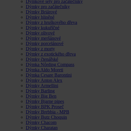
Dýmkové sety pro začátečníky
Dýmky pro začátečníky
Dýmky Briárové
Dýmky hliněné
Dýmky z hruškového dřeva
Dýmky kukuříčné
Dýmky olivové
Dýmky meršánové
Dýmky porcelánové
Dýmky z morty
Dýmky z exotického dřeva
Dýmky čtenářské
Dýmka Nôrding Compass
Dýmka Aldo Moreti
Dýmka Cesare Barontini
Dýmky Anton Alex
Dýmky Armellini
Dýmky Barling
Dýmky Big Ben
Dýmky Bjarne pipes
Dýmky BPK Proseč
Dýmky Brebbia - MPB
Dýmky Butz Choquin
Dýmky Chacom
Dýmky Charatan