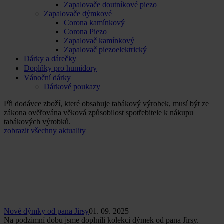
Zapalovače doutníkové piezo
Zapalovače dýmkové
Corona kamínkový
Corona Piezo
Zapalovač kamínkový
Zapalovač piezoelektrický
Dárky a dárečky
Doplňky pro humidory
Vánoční dárky
Dárkové poukazy
Při dodávce zboží, které obsahuje tabákový výrobek, musí být ze
zákona ověřována věková způsobilost spotřebitele k nákupu
tabákových výrobků.
zobrazit všechny aktuality
Nové dýmky od pana Jirsy
01. 09. 2025
Na podzimní dobu jsme doplnili kolekci dýmek od pana Jirsy.