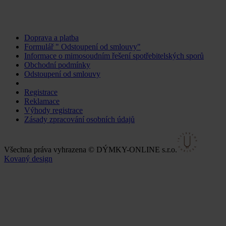
Doprava a platba
Formulář " Odstoupení od smlouvy"
Informace o mimosoudním řešení spotřebitelských sporů
Obchodní podmínky
Odstoupení od smlouvy
Změnit nastavení cookies
Registrace
Reklamace
Výhody registrace
Zásady zpracování osobních údajů
Všechna práva vyhrazena © DÝMKY-ONLINE s.r.o.
Kovaný design