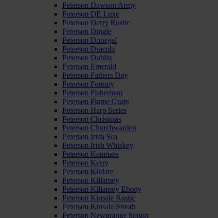
Peterson Dawson Army
Peterson DE Luxe
Peterson Derry Rustic
Peterson Dingle
Peterson Donegal
Peterson Dracula
Peterson Dublin
Peterson Emerald
Peterson Fathers Day
Peterson Fermoy
Peterson Fisherman
Peterson Flame Grain
Peterson Harp Series
Peterson Christmas
Peterson Churchwarden
Peterson Irish Sea
Peterson Irish Whiskey
Peterson Kenmare
Peterson Kerry
Peterson Kildare
Peterson Killarney
Peterson Killarney Ebony
Peterson Kinsale Rustic
Peterson Kinsale Smoth
Peterson Newgrange Spigot