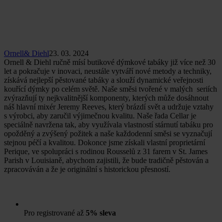
Ornell& Diehl
23. 03. 2024
Ornell & Diehl ručně mísí butikové dýmkové tabáky již více než 30
let a pokračuje v inovaci, neustále vytváří nové metody a techniky,
získává nejlepší pěstované tabáky a slouží dynamické veřejnosti
kouřící dýmky po celém světě. Naše směsi tvořené v malých seriích
zvýrazňují ty nejkvalitnější komponenty, kterých může dosáhnout
náš hlavní mixér Jeremy Reeves, který brázdí svět a udržuje vztahy
s výrobci, aby zaručil výjimečnou kvalitu. Naše řada Cellar je
speciálně navržena tak, aby využívala vlastností stárnutí tabáku pro
opožděný a zvýšený požitek a naše každodenní směsi se vyznačují
stejnou péčí a kvalitou. Dokonce jsme získali vlastní proprietární
Perique, ve spolupráci s rodinou Rousselů z 31 farem v St. James
Parish v Louisianě, abychom zajistili, že bude tradičně pěstován a
zpracováván a že je originální s historickou přesností.
Pro registrované až
5% sleva