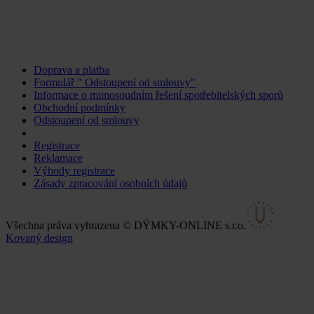
Doprava a platba
Formulář " Odstoupení od smlouvy"
Informace o mimosoudním řešení spotřebitelských sporů
Obchodní podmínky
Odstoupení od smlouvy
Změnit nastavení cookies
Registrace
Reklamace
Výhody registrace
Zásady zpracování osobních údajů
Všechna práva vyhrazena © DÝMKY-ONLINE s.r.o.
Kovaný design