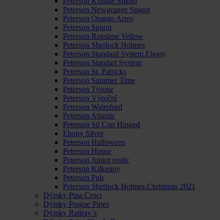
Peterson Kinsale Smoth
Peterson Newgrange Spigot
Peterson Orange Army
Peterson Spigot
Peterson Rosslane Yellow
Peterson Sherlock Holmes
Peterson Standard System Ebony
Peterson Standart System
Peterson St. Patricks
Peterson Summer Time
Peterson Tyrone
Peterson Výroční
Peterson Waterford
Peterson Atlantic
Peterson Sil Cup Hinged
Ebony Silver
Peterson Halloween
Peterson House
Peterson Junior rustic
Peterson Kilkenny
Peterson Pub
Peterson Sherlock Holmes Christmas 2021
Dýmky Pipa Croci
Dýmky Prague Pipes
Dýmky Rattray´s