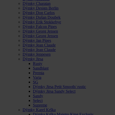
Dýmky Charatan
Dýmky Design Berlin
Dýmky Don Carlos
Dýmky Dušan Doubek
Dýmky Erik Stokkebye
Dýmky Falcon Pipes
Dýmky Georg Jensen
Dýmky Georg Jensen
Dýmky Jan Pipes
Dýmky Jean Claude
Dýmky Jean Claude
Dýmky Jeppesen
Dýmky Jirsa
Rusty
Sandblast
Premia
Varia
SG
Dýmky Jirsa Petit Smooth/ rustic
Dýmky Jirsa Sandy Select
Sandy
Select
Supreme
Dýmky Karel Krška
Dýmka Krška Maistro King Exclusiv