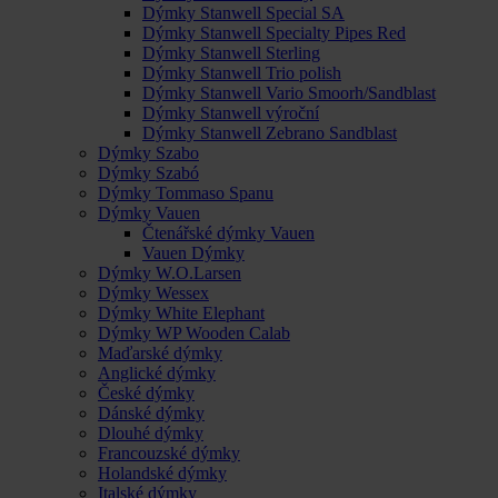
Dýmky Stanwell Special SA
Dýmky Stanwell Specialty Pipes Red
Dýmky Stanwell Sterling
Dýmky Stanwell Trio polish
Dýmky Stanwell Vario Smoorh/Sandblast
Dýmky Stanwell výroční
Dýmky Stanwell Zebrano Sandblast
Dýmky Szabo
Dýmky Szabó
Dýmky Tommaso Spanu
Dýmky Vauen
Čtenářské dýmky Vauen
Vauen Dýmky
Dýmky W.O.Larsen
Dýmky Wessex
Dýmky White Elephant
Dýmky WP Wooden Calab
Maďarské dýmky
Anglické dýmky
České dýmky
Dánské dýmky
Dlouhé dýmky
Francouzské dýmky
Holandské dýmky
Italské dýmky