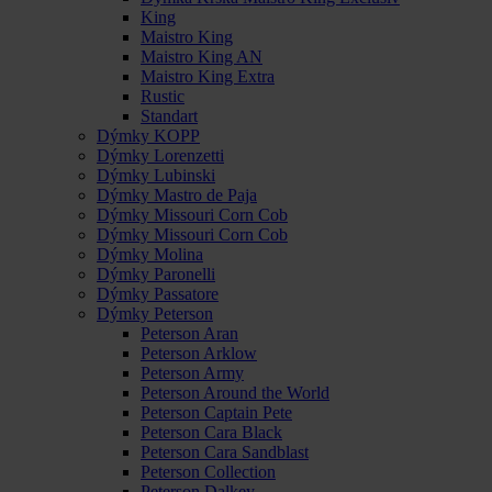
King
Maistro King
Maistro King AN
Maistro King Extra
Rustic
Standart
Dýmky KOPP
Dýmky Lorenzetti
Dýmky Lubinski
Dýmky Mastro de Paja
Dýmky Missouri Corn Cob
Dýmky Missouri Corn Cob
Dýmky Molina
Dýmky Paronelli
Dýmky Passatore
Dýmky Peterson
Peterson Aran
Peterson Arklow
Peterson Army
Peterson Around the World
Peterson Captain Pete
Peterson Cara Black
Peterson Cara Sandblast
Peterson Collection
Peterson Dalkey