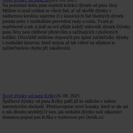
Na podzimní dobu jsme doplnili kolekci dýmek od pana Jirsy.
Můžete si nyní vybírat ze všech řad, ať už skvělé dýmky s
nádhernou kresbou supreme či z klasických řad hladných dýmek
premia nebo v rustikálním provedení rusty a varia. Tvarů je
nepřeberně a tak si jistě na své příjde každý milovník dýmek.Dýmky
pana Jirsy jsou oblíbené především u začínajících i zkušených
kuřáků. Obzvláště můžeme doporučit pro úplné začátečníky dýmky
s rustikální úpravou, které nejsou až tak citlivé na nějakou tu
začátečnickou chybu při zakuřování.
Nové dýmky od pana Kršky
26. 08. 2025
Špičkové dýmky od pana Kršky patří již ke stálicím v našem
internetovém obchodě. Představujeme nové kousky, které se ale asi
u nás dlouho neohřejí.O tom, jak unikátní dýmky naši zákazníci
dostanou popsal pan Krška v rozhovoru pro Deník.cz: