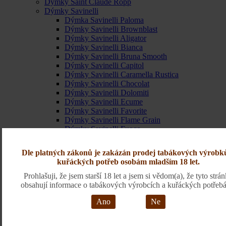
Dýmky Saint Claude Ropp
Dýmky Savinelli
Dýmka Savinelli Paloma
Dýmky Savinelli Brownblast
Dýmky Savinelli Aligator
Dýmky Savinelli Bianca
Dýmky Savinelli Bruna Smooth
Dýmky Savinelli Capitol
Dýmky Savinelli Caramella Rustica
Dýmky Savinelli Chocolat
Dýmky Savinelli Dolomiti
Dýmky Savinelli Ecume
Dýmky Savinelli Favorite
Dýmky Savinelli Flame Grain
Dýmky Savinelli Fuoco
Dýmky Savinelli Fuoco Rustica
Dýmky Savinelli Gaius Liscia
Dle platných zákonů je zakázán prodej tabákových výrobk
Dýmky Savinelli Gaius Rustic
kuřáckých potřeb osobám mladším 18 let.
Dýmky Savinelli Golf
Dýmky Savinelli Impera
Prohlašuji, že jsem starší 18 let a jsem si vědom(a), že tyto strá
Dýmky Savinelli Joker Rustic
obsahují informace o tabákových výrobcích a kuřáckých potřebá
Dýmky Savinelli Joker Smooth
Ano
Ne
Dýmky Savinelli Leonardo
Dýmky Savinelli Lino
Dýmky Savinelli Marron Glace Brown