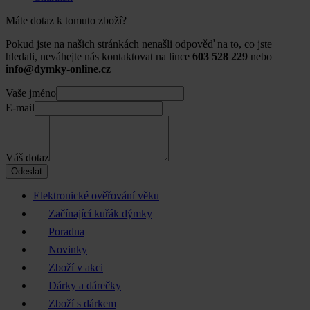
Máte dotaz k tomuto zboží?
Pokud jste na našich stránkách nenašli odpověď na to, co jste
hledali, neváhejte nás kontaktovat na lince
603 528 229
nebo
info@dymky-online.cz
Vaše jméno
E-mail
Váš dotaz
Odeslat
Elektronické ověřování věku
Začínající kuřák dýmky
Poradna
Novinky
Zboží v akci
Dárky a dárečky
Zboží s dárkem