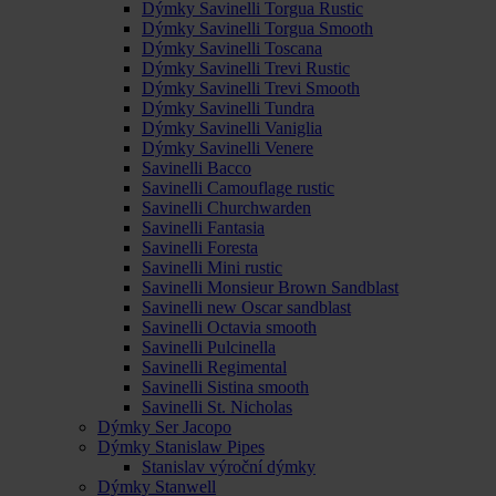
Dýmky Savinelli Torgua Rustic
Dýmky Savinelli Torgua Smooth
Dýmky Savinelli Toscana
Dýmky Savinelli Trevi Rustic
Dýmky Savinelli Trevi Smooth
Dýmky Savinelli Tundra
Dýmky Savinelli Vaniglia
Dýmky Savinelli Venere
Savinelli Bacco
Savinelli Camouflage rustic
Savinelli Churchwarden
Savinelli Fantasia
Savinelli Foresta
Savinelli Mini rustic
Savinelli Monsieur Brown Sandblast
Savinelli new Oscar sandblast
Savinelli Octavia smooth
Savinelli Pulcinella
Savinelli Regimental
Savinelli Sistina smooth
Savinelli St. Nicholas
Dýmky Ser Jacopo
Dýmky Stanislaw Pipes
Stanislav výroční dýmky
Dýmky Stanwell