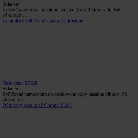
Skladem
Kožené pouzdro na tabák od skotské firmy Rattray´s. Je jistě
výborným…
Keramický zvlhčovač tabáku Hydrostone
Naše cena:
35 Kč
Skladem
Zvlhčovač namočením do destilované vody nasákne vlhkost. Po
vložení do…
Dýmkový zapalovač Corona 28601