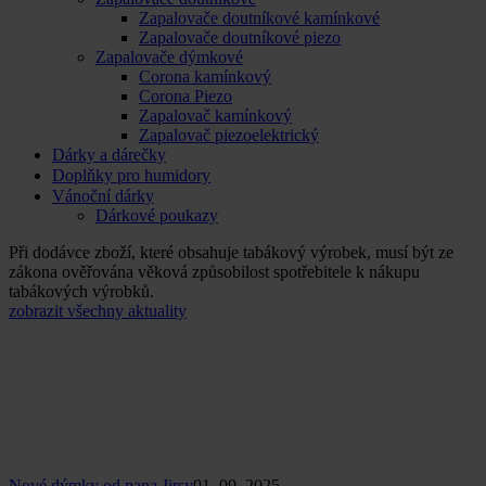
Zapalovače doutníkové kamínkové
Zapalovače doutníkové piezo
Zapalovače dýmkové
Corona kamínkový
Corona Piezo
Zapalovač kamínkový
Zapalovač piezoelektrický
Dárky a dárečky
Doplňky pro humidory
Vánoční dárky
Dárkové poukazy
Při dodávce zboží, které obsahuje tabákový výrobek, musí být ze
zákona ověřována věková způsobilost spotřebitele k nákupu
tabákových výrobků.
zobrazit všechny aktuality
Nové dýmky od pana Jirsy
01. 09. 2025