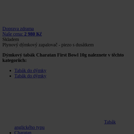
Doprava zdrama
Naše cena:
2 980 Kč
Skladem
Plynový dýmkový zapalovač - piezo s dusátkem
Dýmkový tabák Charatan First Bowl 10g naleznete v těchto
kategoriích:
Tabák do dýmky
Tabák do dýmky
Tabák
anglického typu
Charatan