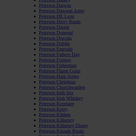
Peterson Darwin
Peterson Dawson Army
Peterson DE Luxe
Peterson Derry Rustic
Peterson Dingle
Peterson Donegal
Peterson Dracula
Peterson Dublin
Peterson Emerald
Peterson Fathers Day
Peterson Fermoy
Peterson Fisherman
Peterson Flame Grain
Peterson Harp Series
Peterson Christmas
Peterson Churchwarden
Peterson Irish Sea
Peterson Irish Whiskey
Peterson Kenmare
Peterson Kerry
Peterson Kildare
Peterson Killarney
Peterson Killarney Ebony
Peterson Kinsale Rustic