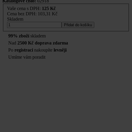
Katalogové číslo:
02918
Vaše cena s DPH:
125 Kč
Cena bez DPH:
103,31 Kč
Skladem
Přidat do košíku
99% zboží
skladem
Nad
2500 Kč doprava zdarma
Po
registraci
nakoupíte
levněji
Umíme vám poradit