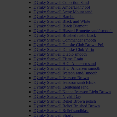
Dýmky Stanwell Collection Sand
Dýmky Stanwell AmberLight/ pol
Dýmky Stanwell Army Mount sand
Dýmky Stanwell Bambo
Dýmky Stanwell Black and White
Dýmky Stanwell Black Diamont
Dýmky Stanwell Blasted Brunette sand/ smooth
Dýmky Stanwell Brushed rustic black
Dýmky Stanwell Commander smooth
Dýmky Stanwell Danske Club Brown Pol.
Dýmky Stanwell Danske Club Vario
Dýmky Stanwell Diablo smooth
Dýmky Stanwell Flame Grain
Dýmky Stanwell H.C. Andersen sand
Dýmky Stanwell H.C. Andersen smooth
Dýmky Stanwell Ivarson sand/ smooth
Dýmky Stanwell Ivarsson Brown
Dýmky Stanwell Ivarsson sanb Black
Dýmky Stanwell Lieutenant sand
Dýmky Stanwell Nanna Ivarsson Light Brown
Dýmky Stanwell Night- Day
Dýmky Stanwell Relief Brown polish
Dýmky Stanwell Relief Brushed Brown
Dýmky Stanwell Relíef sandblast
Dýmky Stanwell Shorty