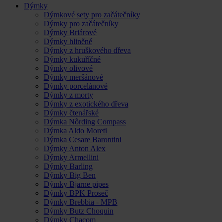
Dýmky
Dýmkové sety pro začátečníky
Dýmky pro začátečníky
Dýmky Briárové
Dýmky hliněné
Dýmky z hruškového dřeva
Dýmky kukuříčné
Dýmky olivové
Dýmky meršánové
Dýmky porcelánové
Dýmky z morty
Dýmky z exotického dřeva
Dýmky čtenářské
Dýmka Nôrding Compass
Dýmka Aldo Moreti
Dýmka Cesare Barontini
Dýmky Anton Alex
Dýmky Armellini
Dýmky Barling
Dýmky Big Ben
Dýmky Bjarne pipes
Dýmky BPK Proseč
Dýmky Brebbia - MPB
Dýmky Butz Choquin
Dýmky Chacom