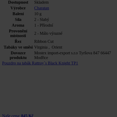
Dostupnost
Skladem
Výrobce
Charatan
Balení
10 g
Síla
2 - Slabý
Aroma
1 - Přírodní
Provonění
2 - Málo výrazné
místnosti
Řez
Ribbon Cut
Tabáky ve směsi
Virginia , Orient
Dovozce
Mostex import-export s.r.o Tyršova 847 66447
produktu
Modřice
Pouzdro na tabák Rattray´s Black Knight TP1
Naše cena:
845 Kč