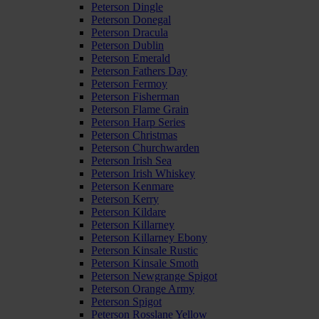
Peterson Dingle
Peterson Donegal
Peterson Dracula
Peterson Dublin
Peterson Emerald
Peterson Fathers Day
Peterson Fermoy
Peterson Fisherman
Peterson Flame Grain
Peterson Harp Series
Peterson Christmas
Peterson Churchwarden
Peterson Irish Sea
Peterson Irish Whiskey
Peterson Kenmare
Peterson Kerry
Peterson Kildare
Peterson Killarney
Peterson Killarney Ebony
Peterson Kinsale Rustic
Peterson Kinsale Smoth
Peterson Newgrange Spigot
Peterson Orange Army
Peterson Spigot
Peterson Rosslane Yellow