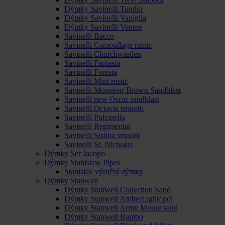
Dýmky Savinelli Tundra
Dýmky Savinelli Vaniglia
Dýmky Savinelli Venere
Savinelli Bacco
Savinelli Camouflage rustic
Savinelli Churchwarden
Savinelli Fantasia
Savinelli Foresta
Savinelli Mini rustic
Savinelli Monsieur Brown Sandblast
Savinelli new Oscar sandblast
Savinelli Octavia smooth
Savinelli Pulcinella
Savinelli Regimental
Savinelli Sistina smooth
Savinelli St. Nicholas
Dýmky Ser Jacopo
Dýmky Stanislaw Pipes
Stanislav výroční dýmky
Dýmky Stanwell
Dýmky Stanwell Collection Sand
Dýmky Stanwell AmberLight/ pol
Dýmky Stanwell Army Mount sand
Dýmky Stanwell Bambo