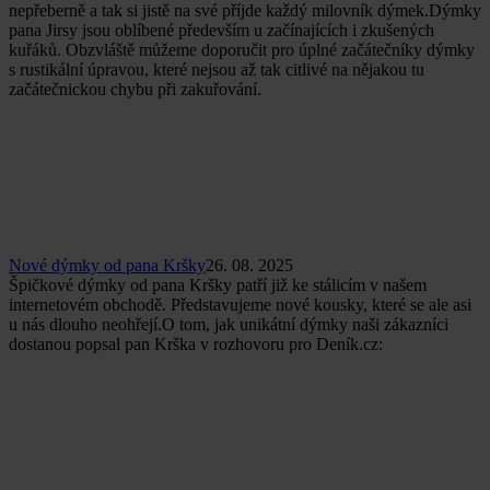
nepřeberně a tak si jistě na své příjde každý milovník dýmek.Dýmky
pana Jirsy jsou oblíbené především u začínajících i zkušených
kuřáků. Obzvláště můžeme doporučit pro úplné začátečníky dýmky
s rustikální úpravou, které nejsou až tak citlivé na nějakou tu
začátečnickou chybu při zakuřování.
Nové dýmky od pana Kršky
26. 08. 2025
Špičkové dýmky od pana Kršky patří již ke stálicím v našem
internetovém obchodě. Představujeme nové kousky, které se ale asi
u nás dlouho neohřejí.O tom, jak unikátní dýmky naši zákazníci
dostanou popsal pan Krška v rozhovoru pro Deník.cz: