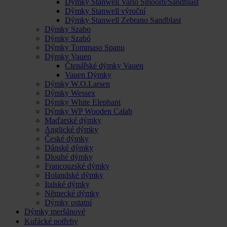
Dýmky Stanwell Vario Smoorh/Sandblast
Dýmky Stanwell výroční
Dýmky Stanwell Zebrano Sandblast
Dýmky Szabo
Dýmky Szabó
Dýmky Tommaso Spanu
Dýmky Vauen
Čtenářské dýmky Vauen
Vauen Dýmky
Dýmky W.O.Larsen
Dýmky Wessex
Dýmky White Elephant
Dýmky WP Wooden Calab
Maďarské dýmky
Anglické dýmky
České dýmky
Dánské dýmky
Dlouhé dýmky
Francouzské dýmky
Holandské dýmky
Italské dýmky
Německé dýmky
Dýmky ostatní
Dýmky meršánové
Kuřácké potřeby