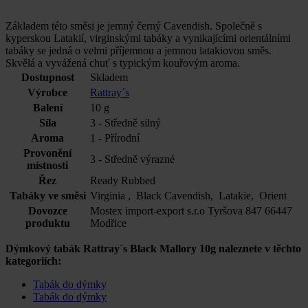
Základem této směsi je jemný černý Cavendish. Společně s
kyperskou Latakií, virginskými tabáky a vynikajícími orientálními
tabáky se jedná o velmi příjemnou a jemnou latakiovou směs.
Skvělá a vyvážená chuť s typickým kouřovým aroma.
Dostupnost
Skladem
Výrobce
Rattray´s
Balení
10 g
Síla
3 - Středně silný
Aroma
1 - Přírodní
Provonění
3 - Středně výrazné
místnosti
Řez
Ready Rubbed
Tabáky ve směsi
Virginia , Black Cavendish, Latakie, Orient
Dovozce
Mostex import-export s.r.o Tyršova 847 66447
produktu
Modřice
Dýmkový tabák Rattray´s Black Mallory 10g naleznete v těchto
kategoriích:
Tabák do dýmky
Tabák do dýmky