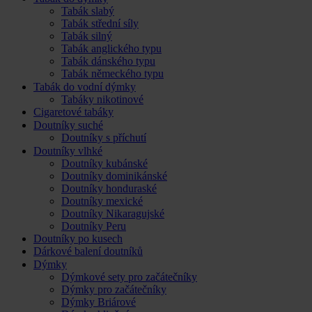
Tabák slabý
Tabák střední síly
Tabák silný
Tabák anglického typu
Tabák dánského typu
Tabák německého typu
Tabák do vodní dýmky
Tabáky nikotinové
Cigaretové tabáky
Doutníky suché
Doutníky s příchutí
Doutníky vlhké
Doutníky kubánské
Doutníky dominikánské
Doutníky honduraské
Doutníky mexické
Doutníky Nikaragujské
Doutníky Peru
Doutníky po kusech
Dárkové balení doutníků
Dýmky
Dýmkové sety pro začátečníky
Dýmky pro začátečníky
Dýmky Briárové