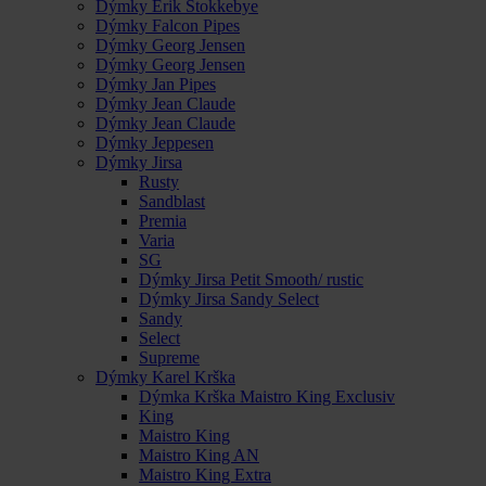
Dýmky Erik Stokkebye
Dýmky Falcon Pipes
Dýmky Georg Jensen
Dýmky Georg Jensen
Dýmky Jan Pipes
Dýmky Jean Claude
Dýmky Jean Claude
Dýmky Jeppesen
Dýmky Jirsa
Rusty
Sandblast
Premia
Varia
SG
Dýmky Jirsa Petit Smooth/ rustic
Dýmky Jirsa Sandy Select
Sandy
Select
Supreme
Dýmky Karel Krška
Dýmka Krška Maistro King Exclusiv
King
Maistro King
Maistro King AN
Maistro King Extra