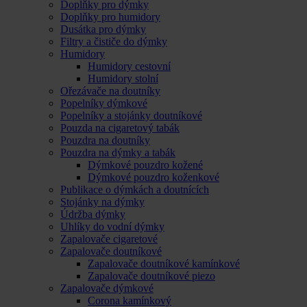
Doplňky pro dýmky
Doplňky pro humidory
Dusátka pro dýmky
Filtry a čističe do dýmky
Humidory
Humidory cestovní
Humidory stolní
Ořezávače na doutníky
Popelníky dýmkové
Popelníky a stojánky doutníkové
Pouzda na cigaretový tabák
Pouzdra na doutníky
Pouzdra na dýmky a tabák
Dýmkové pouzdro kožené
Dýmkové pouzdro koženkové
Publikace o dýmkách a doutnících
Stojánky na dýmky
Údržba dýmky
Uhlíky do vodní dýmky
Zapalovače cigaretové
Zapalovače doutníkové
Zapalovače doutníkové kamínkové
Zapalovače doutníkové piezo
Zapalovače dýmkové
Corona kamínkový