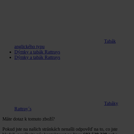
Tabák
anglického typu
Dýmky a tabák Rattrays
Dýmky a tabák Rattrays
Tabáky
Rattray´s
Máte dotaz k tomuto zboží?
Pokud jste na našich stránkách nenašli odpověď na to, co jste