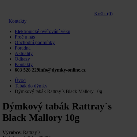
Košík (0)
Kontakty
Elektronické ověřování věku
Proč u nás
Obchodní podmínky
Poradna
Aktuality
Odkazy
Kontakty
603 528 229
info@dymky-online.cz
Úvod
Tabák do dýmky
Dýmkový tabák Rattray´s Black Mallory 10g
Dýmkový tabák Rattray´s
Black Mallory 10g
Výrobce:
Rattray´s