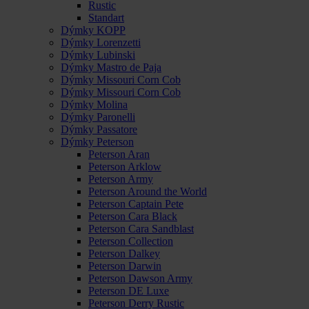
Rustic
Standart
Dýmky KOPP
Dýmky Lorenzetti
Dýmky Lubinski
Dýmky Mastro de Paja
Dýmky Missouri Corn Cob
Dýmky Missouri Corn Cob
Dýmky Molina
Dýmky Paronelli
Dýmky Passatore
Dýmky Peterson
Peterson Aran
Peterson Arklow
Peterson Army
Peterson Around the World
Peterson Captain Pete
Peterson Cara Black
Peterson Cara Sandblast
Peterson Collection
Peterson Dalkey
Peterson Darwin
Peterson Dawson Army
Peterson DE Luxe
Peterson Derry Rustic