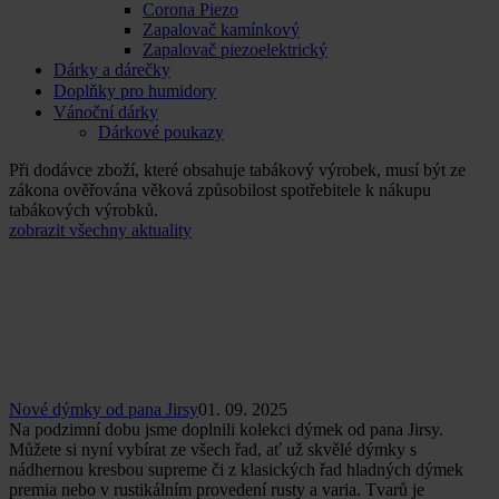
Corona Piezo
Zapalovač kamínkový
Zapalovač piezoelektrický
Dárky a dárečky
Doplňky pro humidory
Vánoční dárky
Dárkové poukazy
Při dodávce zboží, které obsahuje tabákový výrobek, musí být ze
zákona ověřována věková způsobilost spotřebitele k nákupu
tabákových výrobků.
zobrazit všechny aktuality
Nové dýmky od pana Jirsy
01. 09. 2025
Na podzimní dobu jsme doplnili kolekci dýmek od pana Jirsy.
Můžete si nyní vybírat ze všech řad, ať už skvělé dýmky s
nádhernou kresbou supreme či z klasických řad hladných dýmek
premia nebo v rustikálním provedení rusty a varia. Tvarů je