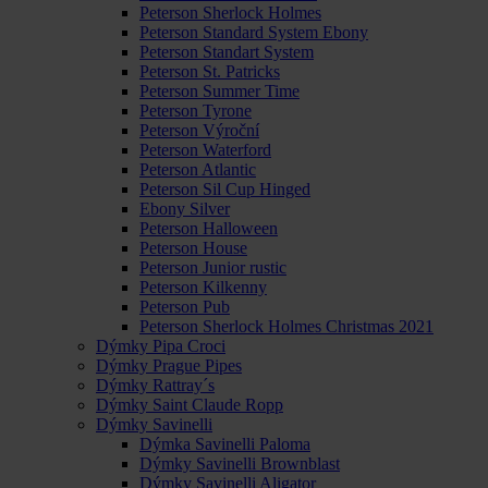
Peterson Sherlock Holmes
Peterson Standard System Ebony
Peterson Standart System
Peterson St. Patricks
Peterson Summer Time
Peterson Tyrone
Peterson Výroční
Peterson Waterford
Peterson Atlantic
Peterson Sil Cup Hinged
Ebony Silver
Peterson Halloween
Peterson House
Peterson Junior rustic
Peterson Kilkenny
Peterson Pub
Peterson Sherlock Holmes Christmas 2021
Dýmky Pipa Croci
Dýmky Prague Pipes
Dýmky Rattray´s
Dýmky Saint Claude Ropp
Dýmky Savinelli
Dýmka Savinelli Paloma
Dýmky Savinelli Brownblast
Dýmky Savinelli Aligator