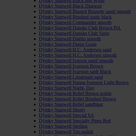
Dýmky Stanwell Black and White
Dýmky Stanwell Black Diamont
Dýmky Stanwell Blasted Brunette sand/ smooth
Dýmky Stanwell Brushed rustic black
Dýmky Stanwell Commander smooth
Dýmky Stanwell Danske Club Brown Pol.
Dýmky Stanwell Danske Club Vario
Dýmky Stanwell Diablo smooth
Dýmky Stanwell Flame Grain
Dýmky Stanwell H.C. Andersen sand
Dýmky Stanwell H.C. Andersen smooth
Dýmky Stanwell Ivarson sand/ smooth
Dýmky Stanwell Ivarsson Brown
Dýmky Stanwell Ivarsson sanb Black
Dýmky Stanwell Lieutenant sand
Dýmky Stanwell Nanna Ivarsson Light Brown
Dýmky Stanwell Night- Day
Dýmky Stanwell Relief Brown polish
Dýmky Stanwell Relief Brushed Brown
Dýmky Stanwell Relíef sandblast
Dýmky Stanwell Shorty
Dýmky Stanwell Special SA
Dýmky Stanwell Specialty Pipes Red
Dýmky Stanwell Sterling
Dýmky Stanwell Trio polish