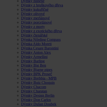
Dýmky hliněné
Dýmky z hruškového dřeva
Dýmky kukuříčné
Dýmky olivové
Dýmky meršánové
Dýmky porcelánové
Dýmky z morty
Dýmky z exotického dřeva
Dýmky čtenářské
Dýmka Nôrding Compass
Dýmka Aldo Moreti
Dýmka Cesare Barontini
Dýmky Anton Alex
Dýmky Armellini
Dýmky Barling
Dýmky Big Ben
Dýmky Bjarne pipes
Dýmky BPK Proseč
Dýmky Brebbia - MPB
Dýmky Butz Choquin
Dýmky Chacom
Dýmky Charatan
Dýmky Design Berlin
Dýmky Don Carlos
Dýmky Dušan Doubek