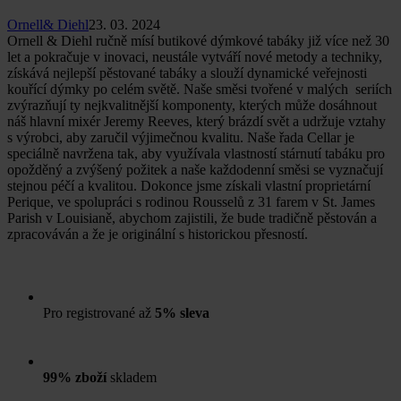
Ornell& Diehl
23. 03. 2024
Ornell & Diehl ručně mísí butikové dýmkové tabáky již více než 30
let a pokračuje v inovaci, neustále vytváří nové metody a techniky,
získává nejlepší pěstované tabáky a slouží dynamické veřejnosti
kouřící dýmky po celém světě. Naše směsi tvořené v malých seriích
zvýrazňují ty nejkvalitnější komponenty, kterých může dosáhnout
náš hlavní mixér Jeremy Reeves, který brázdí svět a udržuje vztahy
s výrobci, aby zaručil výjimečnou kvalitu. Naše řada Cellar je
speciálně navržena tak, aby využívala vlastností stárnutí tabáku pro
opožděný a zvýšený požitek a naše každodenní směsi se vyznačují
stejnou péčí a kvalitou. Dokonce jsme získali vlastní proprietární
Perique, ve spolupráci s rodinou Rousselů z 31 farem v St. James
Parish v Louisianě, abychom zajistili, že bude tradičně pěstován a
zpracováván a že je originální s historickou přesností.
Pro registrované až
5% sleva
99% zboží
skladem