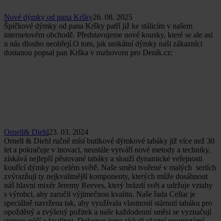
Nové dýmky od pana Kršky
26. 08. 2025
Špičkové dýmky od pana Kršky patří již ke stálicím v našem
internetovém obchodě. Představujeme nové kousky, které se ale asi
u nás dlouho neohřejí.O tom, jak unikátní dýmky naši zákazníci
dostanou popsal pan Krška v rozhovoru pro Deník.cz:
Ornell& Diehl
23. 03. 2024
Ornell & Diehl ručně mísí butikové dýmkové tabáky již více než 30
let a pokračuje v inovaci, neustále vytváří nové metody a techniky,
získává nejlepší pěstované tabáky a slouží dynamické veřejnosti
kouřící dýmky po celém světě. Naše směsi tvořené v malých seriích
zvýrazňují ty nejkvalitnější komponenty, kterých může dosáhnout
náš hlavní mixér Jeremy Reeves, který brázdí svět a udržuje vztahy
s výrobci, aby zaručil výjimečnou kvalitu. Naše řada Cellar je
speciálně navržena tak, aby využívala vlastností stárnutí tabáku pro
opožděný a zvýšený požitek a naše každodenní směsi se vyznačují
stejnou péčí a kvalitou. Dokonce jsme získali vlastní proprietární