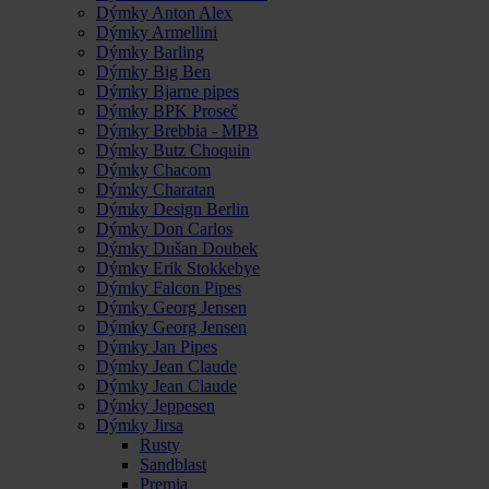
Dýmky Anton Alex
Dýmky Armellini
Dýmky Barling
Dýmky Big Ben
Dýmky Bjarne pipes
Dýmky BPK Proseč
Dýmky Brebbia - MPB
Dýmky Butz Choquin
Dýmky Chacom
Dýmky Charatan
Dýmky Design Berlin
Dýmky Don Carlos
Dýmky Dušan Doubek
Dýmky Erik Stokkebye
Dýmky Falcon Pipes
Dýmky Georg Jensen
Dýmky Georg Jensen
Dýmky Jan Pipes
Dýmky Jean Claude
Dýmky Jean Claude
Dýmky Jeppesen
Dýmky Jirsa
Rusty
Sandblast
Premia