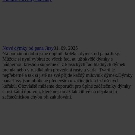
Nové dýmky od pana Jirsy
01. 09. 2025
Na podzimní dobu jsme doplnili kolekci dýmek od pana Jirsy.
Můžete si nyní vybírat ze všech řad, ať už skvělé dýmky s
nádhernou kresbou supreme či z klasických řad hladných dýmek
premia nebo v rustikálním provedení rusty a varia. Tvarů je
nepřeberně a tak si jistě na své příjde každý milovník dýmek.Dýmky
pana Jirsy jsou oblíbené především u začínajících i zkušených
kuřáků. Obzvláště můžeme doporučit pro úplné začátečníky dýmky
s rustikální úpravou, které nejsou až tak citlivé na nějakou tu
začátečnickou chybu při zakuřování.