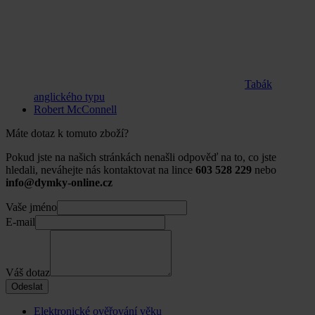
Tabák
anglického typu
Robert McConnell
Máte dotaz k tomuto zboží?
Pokud jste na našich stránkách nenašli odpověď na to, co jste
hledali, neváhejte nás kontaktovat na lince
603 528 229
nebo
info@dymky-online.cz
Vaše jméno
E-mail
Váš dotaz
Odeslat
Elektronické ověřování věku