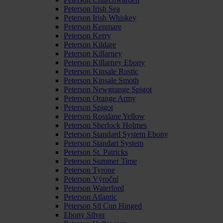
Peterson Irish Sea
Peterson Irish Whiskey
Peterson Kenmare
Peterson Kerry
Peterson Kildare
Peterson Killarney
Peterson Killarney Ebony
Peterson Kinsale Rustic
Peterson Kinsale Smoth
Peterson Newgrange Spigot
Peterson Orange Army
Peterson Spigot
Peterson Rosslane Yellow
Peterson Sherlock Holmes
Peterson Standard System Ebony
Peterson Standart System
Peterson St. Patricks
Peterson Summer Time
Peterson Tyrone
Peterson Výroční
Peterson Waterford
Peterson Atlantic
Peterson Sil Cup Hinged
Ebony Silver