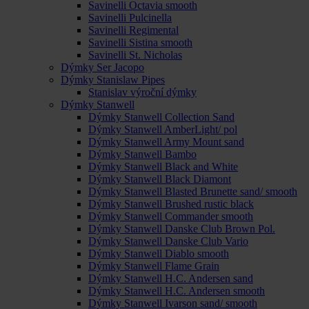
Savinelli Octavia smooth
Savinelli Pulcinella
Savinelli Regimental
Savinelli Sistina smooth
Savinelli St. Nicholas
Dýmky Ser Jacopo
Dýmky Stanislaw Pipes
Stanislav výroční dýmky
Dýmky Stanwell
Dýmky Stanwell Collection Sand
Dýmky Stanwell AmberLight/ pol
Dýmky Stanwell Army Mount sand
Dýmky Stanwell Bambo
Dýmky Stanwell Black and White
Dýmky Stanwell Black Diamont
Dýmky Stanwell Blasted Brunette sand/ smooth
Dýmky Stanwell Brushed rustic black
Dýmky Stanwell Commander smooth
Dýmky Stanwell Danske Club Brown Pol.
Dýmky Stanwell Danske Club Vario
Dýmky Stanwell Diablo smooth
Dýmky Stanwell Flame Grain
Dýmky Stanwell H.C. Andersen sand
Dýmky Stanwell H.C. Andersen smooth
Dýmky Stanwell Ivarson sand/ smooth