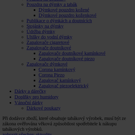
Pouzdra na dýmky a tabák
Dýmkové pouzdro kožené
Dýmkové pouzdro koženkové
Publikace o dýmkách a doutnících
Stojánky na dýmky
Údržba dýmky
Uhlíky do vodní dýmky
Zapalovače cigaretové
Zapalovače doutníkové
Zapalovače doutníkové kamínkové
Zapalovače doutníkové piezo
Zapalovače dýmkové
Corona kamínkový
Corona Piezo
Zapalovač kamínkový
Zapalovač piezoelektrický
Dárky a dárečky
Doplňky pro humidory
Vánoční dárky
Dárkové poukazy
Při dodávce zboží, které obsahuje tabákový výrobek, musí být ze
zákona ověřována věková způsobilost spotřebitele k nákupu
tabákových výrobků.
zobrazit všechny aktuality