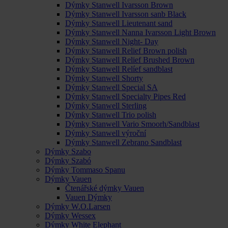
Dýmky Stanwell Ivarsson Brown
Dýmky Stanwell Ivarsson sanb Black
Dýmky Stanwell Lieutenant sand
Dýmky Stanwell Nanna Ivarsson Light Brown
Dýmky Stanwell Night- Day
Dýmky Stanwell Relief Brown polish
Dýmky Stanwell Relief Brushed Brown
Dýmky Stanwell Relíef sandblast
Dýmky Stanwell Shorty
Dýmky Stanwell Special SA
Dýmky Stanwell Specialty Pipes Red
Dýmky Stanwell Sterling
Dýmky Stanwell Trio polish
Dýmky Stanwell Vario Smoorh/Sandblast
Dýmky Stanwell výroční
Dýmky Stanwell Zebrano Sandblast
Dýmky Szabo
Dýmky Szabó
Dýmky Tommaso Spanu
Dýmky Vauen
Čtenářské dýmky Vauen
Vauen Dýmky
Dýmky W.O.Larsen
Dýmky Wessex
Dýmky White Elephant