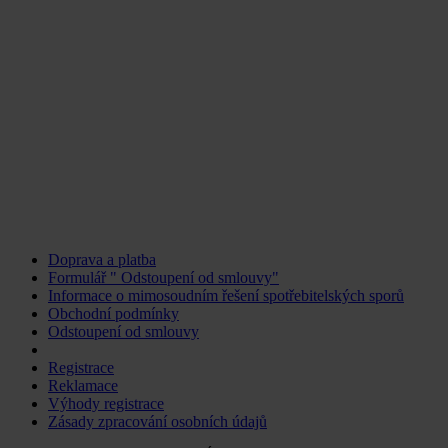
Doprava a platba
Formulář " Odstoupení od smlouvy"
Informace o mimosoudním řešení spotřebitelských sporů
Obchodní podmínky
Odstoupení od smlouvy
Změnit nastavení cookies
Registrace
Reklamace
Výhody registrace
Zásady zpracování osobních údajů