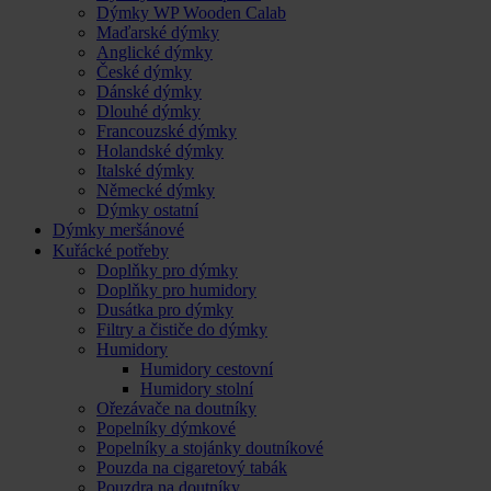
Dýmky WP Wooden Calab
Maďarské dýmky
Anglické dýmky
České dýmky
Dánské dýmky
Dlouhé dýmky
Francouzské dýmky
Holandské dýmky
Italské dýmky
Německé dýmky
Dýmky ostatní
Dýmky meršánové
Kuřácké potřeby
Doplňky pro dýmky
Doplňky pro humidory
Dusátka pro dýmky
Filtry a čističe do dýmky
Humidory
Humidory cestovní
Humidory stolní
Ořezávače na doutníky
Popelníky dýmkové
Popelníky a stojánky doutníkové
Pouzda na cigaretový tabák
Pouzdra na doutníky