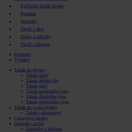
Začínající kuřák dýmky
Poradna
Novinky
Zboží v akci
Dárky a dárečky
Zboží s dárkem
Produkty
Výrobci
Tabák do dýmky
Tabák slabý
Tabák střední síly
Tabák silný
Tabák anglického typu
Tabák dánského typu
Tabák německého typu
Tabák do vodní dýmky
Tabáky nikotinové
Cigaretové tabáky
Doutníky suché
Doutníky s příchutí