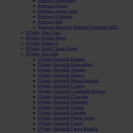
Peterson Halloween
Peterson House
Peterson Junior rustic
Peterson Kilkenny
Peterson Pub
Peterson Sherlock Holmes Christmas 2021
Dýmky Pipa Croci
Dýmky Prague Pipes
Dýmky Rattray´s
Dýmky Saint Claude Ropp
Dýmky Savinelli
Dýmka Savinelli Paloma
Dýmky Savinelli Brownblast
Dýmky Savinelli Aligator
Dýmky Savinelli Bianca
Dýmky Savinelli Bruna Smooth
Dýmky Savinelli Capitol
Dýmky Savinelli Caramella Rustica
Dýmky Savinelli Chocolat
Dýmky Savinelli Dolomiti
Dýmky Savinelli Ecume
Dýmky Savinelli Favorite
Dýmky Savinelli Flame Grain
Dýmky Savinelli Fuoco
Dýmky Savinelli Fuoco Rustica