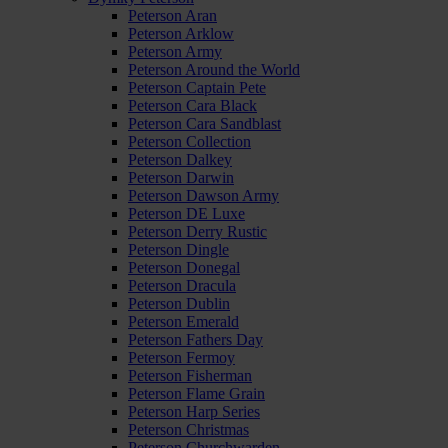
Peterson Aran
Peterson Arklow
Peterson Army
Peterson Around the World
Peterson Captain Pete
Peterson Cara Black
Peterson Cara Sandblast
Peterson Collection
Peterson Dalkey
Peterson Darwin
Peterson Dawson Army
Peterson DE Luxe
Peterson Derry Rustic
Peterson Dingle
Peterson Donegal
Peterson Dracula
Peterson Dublin
Peterson Emerald
Peterson Fathers Day
Peterson Fermoy
Peterson Fisherman
Peterson Flame Grain
Peterson Harp Series
Peterson Christmas
Peterson Churchwarden