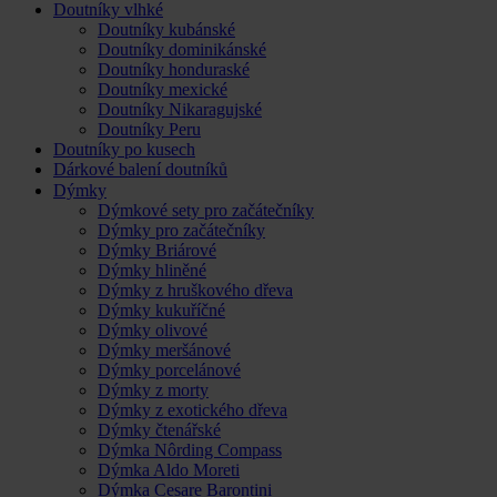
Doutníky vlhké
Doutníky kubánské
Doutníky dominikánské
Doutníky honduraské
Doutníky mexické
Doutníky Nikaragujské
Doutníky Peru
Doutníky po kusech
Dárkové balení doutníků
Dýmky
Dýmkové sety pro začátečníky
Dýmky pro začátečníky
Dýmky Briárové
Dýmky hliněné
Dýmky z hruškového dřeva
Dýmky kukuříčné
Dýmky olivové
Dýmky meršánové
Dýmky porcelánové
Dýmky z morty
Dýmky z exotického dřeva
Dýmky čtenářské
Dýmka Nôrding Compass
Dýmka Aldo Moreti
Dýmka Cesare Barontini