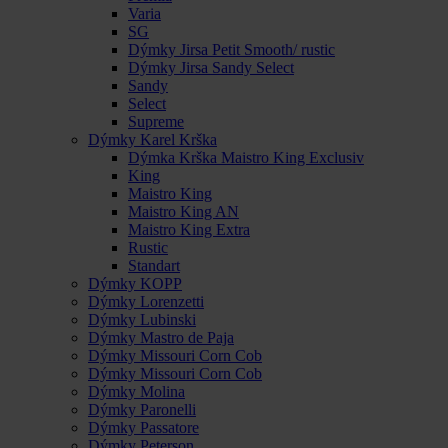
Varia
SG
Dýmky Jirsa Petit Smooth/ rustic
Dýmky Jirsa Sandy Select
Sandy
Select
Supreme
Dýmky Karel Krška
Dýmka Krška Maistro King Exclusiv
King
Maistro King
Maistro King AN
Maistro King Extra
Rustic
Standart
Dýmky KOPP
Dýmky Lorenzetti
Dýmky Lubinski
Dýmky Mastro de Paja
Dýmky Missouri Corn Cob
Dýmky Missouri Corn Cob
Dýmky Molina
Dýmky Paronelli
Dýmky Passatore
Dýmky Peterson