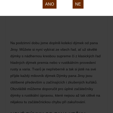
ANO
NE
Na podzimní dobu jsme doplnili kolekci dýmek od pana
Jirsy. Můžete si nyní vybírat ze všech řad, ať už skvělé
dýmky s nádhernou kresbou supreme či z klasických řad
hladných dýmek premia nebo v rustikálním provedení
rusty a varia. Tvarů je nepřeberně a tak si jistě na své
příjde každý milovník dýmek.Dýmky pana Jirsy jsou
oblíbené především u začínajících i zkušených kuřáků.
Obzvláště můžeme doporučit pro úplné začátečníky
dýmky s rustikální úpravou, které nejsou až tak citlivé na
nějakou tu začátečnickou chybu při zakuřování.