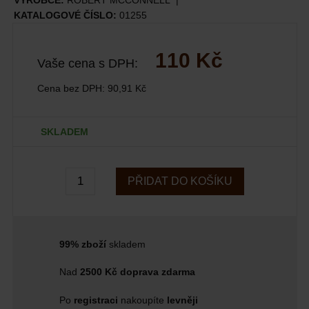
VÝROBCE:
ROBERT MCCONNELL
KATALOGOVÉ ČÍSLO:
01255
110 Kč
Vaše cena s DPH:
Cena bez DPH:
90,91 Kč
SKLADEM
PŘIDAT DO KOŠÍKU
99% zboží
skladem
Nad
2500 Kč doprava zdarma
Po
registraci
nakoupíte
levněji