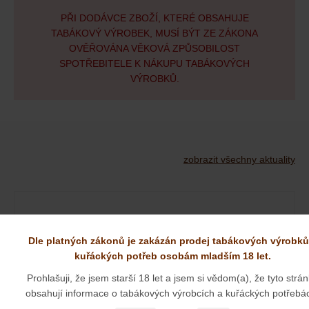
PŘI DODÁVCE ZBOŽÍ, KTERÉ OBSAHUJE
TABÁKOVÝ VÝROBEK, MUSÍ BÝT ZE ZÁKONA
OVĚŘOVÁNA VĚKOVÁ ZPŮSOBILOST
SPOTŘEBITELE K NÁKUPU TABÁKOVÝCH
VÝROBKŮ.
zobrazit všechny aktuality
NOVÉ DÝMKY OD PANA JIRSY
Dle platných zákonů je zakázán prodej tabákových výrobků
kuřáckých potřeb osobám mladším 18 let.
01. 09. 2025
Prohlašuji, že jsem starší 18 let a jsem si vědom(a), že tyto strá
obsahují informace o tabákových výrobcích a kuřáckých potřebá