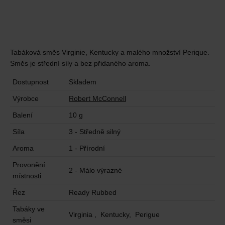
Tabáková směs Virginie, Kentucky a malého množství Perique.
Směs je střední síly a bez přidaného aroma.
Dostupnost
Skladem
Výrobce
Robert McConnell
Balení
10 g
Síla
3 - Středně silný
Aroma
1 - Přírodní
Provonění
2 - Málo výrazné
místnosti
Řez
Ready Rubbed
Tabáky ve
Virginia , Kentucky, Perigue
směsi