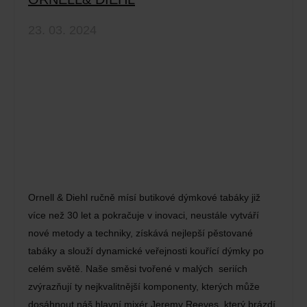
23. 03. 2024
Ornell & Diehl ručně mísí butikové dýmkové tabáky již
více než 30 let a pokračuje v inovaci, neustále vytváří
nové metody a techniky, získává nejlepší pěstované
tabáky a slouží dynamické veřejnosti kouřící dýmky po
celém světě. Naše směsi tvořené v malých seriích
zvýrazňují ty nejkvalitnější komponenty, kterých může
dosáhnout náš hlavní mixér Jeremy Reeves, který brázdí