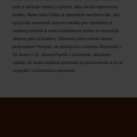
svět a udržuje vztahy s výrobci, aby zaručil výjimečnou
kvalitu. Naše řada Cellar je speciálně navržena tak, aby
využívala vlastností stárnutí tabáku pro opožděný a
zvýšený požitek a naše každodenní směsi se vyznačují
stejnou péčí a kvalitou. Dokonce jsme získali vlastní
proprietární Perique, ve spolupráci s rodinou Rousselů z
31 farem v St. James Parish v Louisianě, abychom
zajistili, že bude tradičně pěstován a zpracováván a že je
originální s historickou přesností.