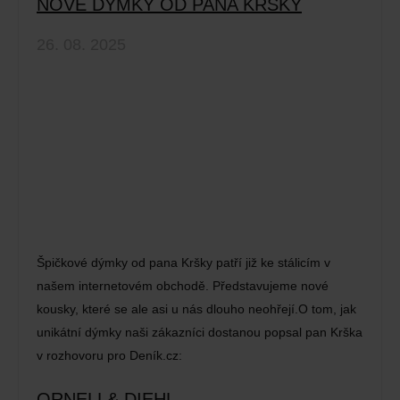
NOVÉ DÝMKY OD PANA KRŠKY
26. 08. 2025
Špičkové dýmky od pana Kršky patří již ke stálicím v
našem internetovém obchodě. Představujeme nové
kousky, které se ale asi u nás dlouho neohřejí.O tom, jak
unikátní dýmky naši zákazníci dostanou popsal pan Krška
v rozhovoru pro Deník.cz:
ORNELL& DIEHL