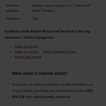
Dovozce
Mostex import-export s.r.o Tyršova 847
produktu
66447 Modřice
Hmotnost
10g
Dýmkový tabák Robert McConnell Scottish Cake 10g
naleznete v těchto kategoriích:
Tabák do dýmky
Tabák do dýmky
Tabák anglického typu
Robert McConnell
Máte dotaz k tomuto zboží?
Pokud jste na našich stránkách nenašli odpověď na to,
co jste hledali, neváhejte nás kontaktovat na lince
603
528 229
nebo
info@dymky-online.cz