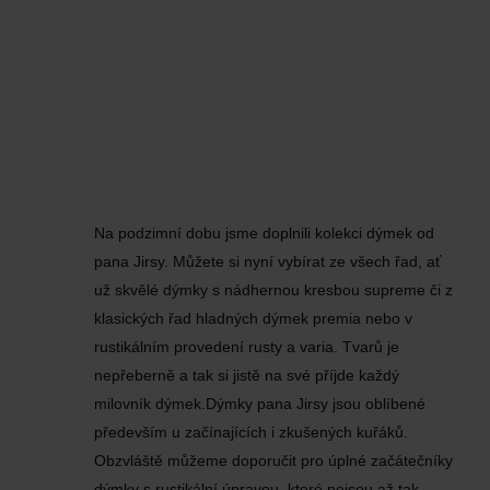
Na podzimní dobu jsme doplnili kolekci dýmek od
pana Jirsy. Můžete si nyní vybírat ze všech řad, ať
už skvělé dýmky s nádhernou kresbou supreme či z
klasických řad hladných dýmek premia nebo v
rustikálním provedení rusty a varia. Tvarů je
nepřeberně a tak si jistě na své příjde každý
milovník dýmek.Dýmky pana Jirsy jsou oblíbené
především u začínajících i zkušených kuřáků.
Obzvláště můžeme doporučit pro úplné začátečníky
dýmky s rustikální úpravou, které nejsou až tak