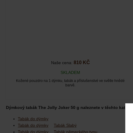
810 KČ
Naše cena:
SKLADEM
Kožené pouzdro na 1 dýmku, tabák a příslušenstvé ve světle hnědé
barvě.
Dýmkový tabák The Jolly Joker 50 g naleznete v těchto kategor
Tabák do dýmky
Tabák do dýmky
Tabák Slabý
Tabák do dýmky
Tabák německého typu