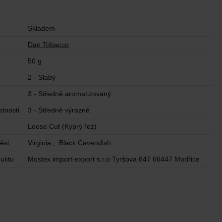
Skladem
Dan Tobacco
50 g
2 - Slabý
3 - Středně aromatizovaný
tnosti
3 - Středně výrazné
Loose Cut (Kyprý řez)
ěsi
Virginia , Black Cavendish
uktu
Mostex import-export s.r.o Tyršova 847 66447 Modřice