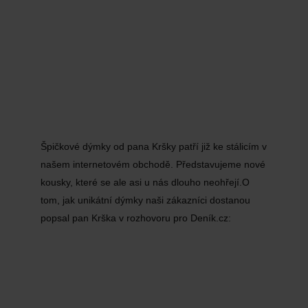
Špičkové dýmky od pana Kršky patří již ke stálicím v
našem internetovém obchodě. Představujeme nové
kousky, které se ale asi u nás dlouho neohřejí.O
tom, jak unikátní dýmky naši zákazníci dostanou
popsal pan Krška v rozhovoru pro Deník.cz: