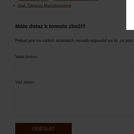
Dan Tobacco Manufacturing
Máte dotaz k tomuto zboží?
Pokud jste na našich stránkách nenašli odpověď na to, co jste 
Vaše jméno
Váš dotaz
ODESLAT