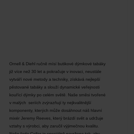
Ornell & Diehl ručně mísí butikové dýmkové tabáky
již více než 30 let a pokračuje v inovaci, neustále
vytváří nové metody a techniky, získává nejlepší
pěstované tabáky a slouží dynamické veřejnosti
kouřící dýmky po celém světě. Naše směsi tvořené
v malých seriích zvýrazňují ty nejkvalitnější
komponenty, kterých může dosáhnout náš hlavní
mixér Jeremy Reeves, který brázdí svět a udržuje
vztahy s výrobci, aby zaručil výjimečnou kvalitu.
Naše řada Cellar je speciálně navržena tak, aby