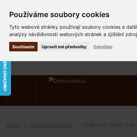
Používáme soubory cookies
Tyto webové stránky používají soubory cookies a další
analýzy návštěvnosti webových stránek a zjištění zdroj
Souhlasím
Upravit mé předvolby
Odmítám
ÚVOD
TABÁK DO DÝMKY
DÝMKOVÝ TABÁK THE 