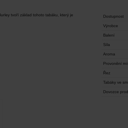
rley tvoří základ tohoto tabáku, který je
Dostupnost
Výrobce
Balení
Síla
Aroma
Provonění mís
Řez
Tabáky ve sm
Dovozce prod