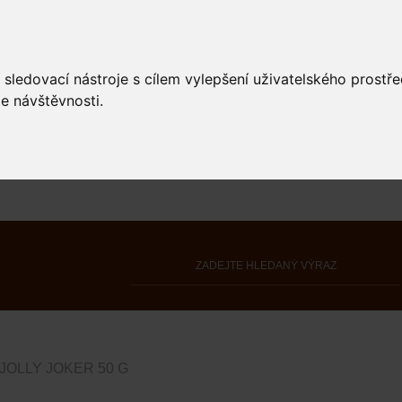
 sledovací nástroje s cílem vylepšení uživatelského prostř
e návštěvnosti.
JOLLY JOKER 50 G