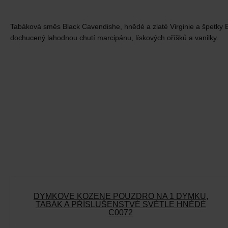
Tabáková směs Black Cavendishe, hnědé a zlaté Virginie a špetky Bu
dochucený lahodnou chutí marcipánu, lískových oříšků a vanilky.
DÝMKOVÉ KOŽENÉ POUZDRO NA 1 DÝMKU,
TABÁK A PŘÍSLUŠENSTVÉ SVĚTLE HNĚDÉ
C0072