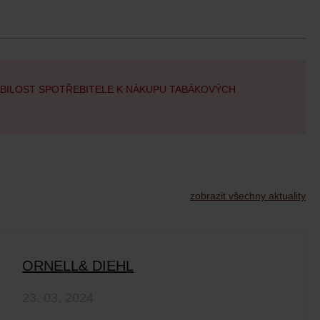
OBILOST SPOTŘEBITELE K NÁKUPU TABÁKOVÝCH
zobrazit všechny aktuality
ORNELL& DIEHL
23. 03. 2024