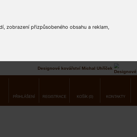
edí, zobrazení přizpůsobeného obsahu a reklam,
Designové kovářství Michal Uhříček
PŘIHLÁŠENÍ
REGISTRACE
KOŠÍK (0)
KONTAKTY