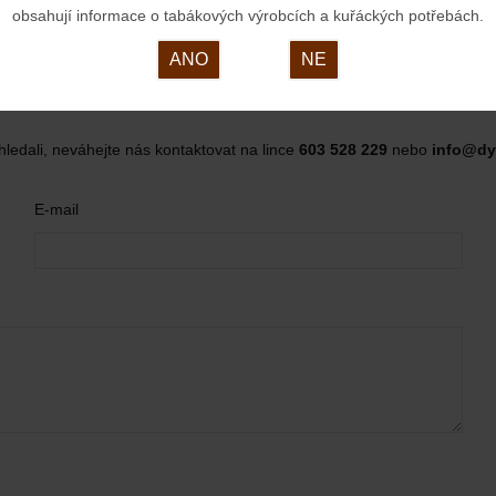
obsahují informace o tabákových výrobcích a kuřáckých potřebách.
ANO
NE
hledali, neváhejte nás kontaktovat na lince
603 528 229
nebo
info@dy
E-mail