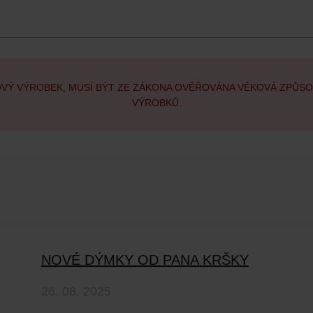
OVÝ VÝROBEK, MUSÍ BÝT ZE ZÁKONA OVĚŘOVÁNA VĚKOVÁ ZPŮS
VÝROBKŮ.
NOVÉ DÝMKY OD PANA KRŠKY
26. 08. 2025