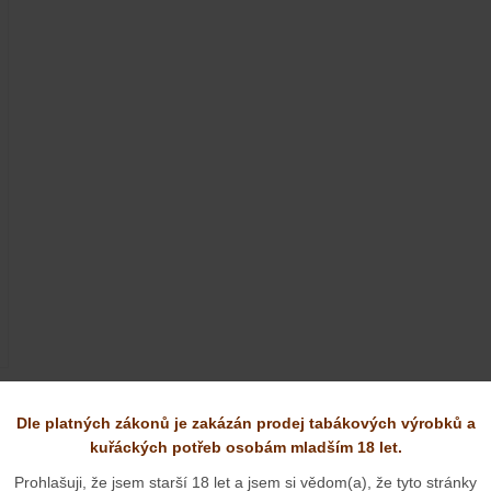
iích:
Dle platných zákonů je zakázán prodej tabákových výrobků a
kuřáckých potřeb osobám mladším 18 let.
Prohlašuji, že jsem starší 18 let a jsem si vědom(a), že tyto stránky