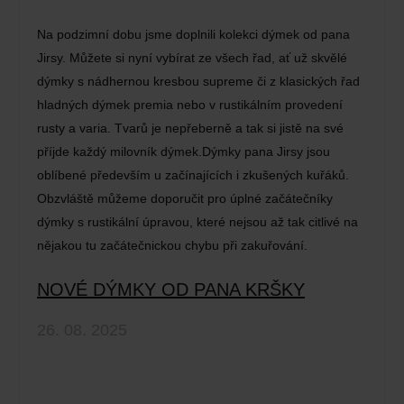
Na podzimní dobu jsme doplnili kolekci dýmek od pana
Jirsy. Můžete si nyní vybírat ze všech řad, ať už skvělé
dýmky s nádhernou kresbou supreme či z klasických řad
hladných dýmek premia nebo v rustikálním provedení
rusty a varia. Tvarů je nepřeberně a tak si jistě na své
příjde každý milovník dýmek.Dýmky pana Jirsy jsou
oblíbené především u začínajících i zkušených kuřáků.
Obzvláště můžeme doporučit pro úplné začátečníky
dýmky s rustikální úpravou, které nejsou až tak citlivé na
nějakou tu začátečnickou chybu při zakuřování.
NOVÉ DÝMKY OD PANA KRŠKY
26. 08. 2025