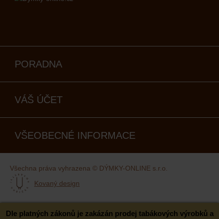
PORADNA
VÁŠ ÚČET
VŠEOBECNÉ INFORMACE
Všechna práva vyhrazena © DÝMKY-ONLINE s.r.o.
Kovaný design
Dle platných zákonů je zakázán prodej tabákových výrobků a