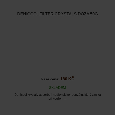
DENICOOL FILTER CRYSTALS DÓZA 50G
180 KČ
Naše cena:
SKLADEM
Denicool krystaly absorbují nadbytek kondenzátu, který vzniká
při kouření…