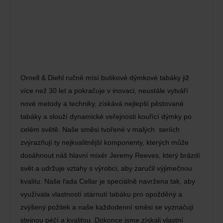
Ornell & Diehl ručně mísí butikové dýmkové tabáky již
více než 30 let a pokračuje v inovaci, neustále vytváří
nové metody a techniky, získává nejlepší pěstované
tabáky a slouží dynamické veřejnosti kouřící dýmky po
celém světě. Naše směsi tvořené v malých seriích
zvýrazňují ty nejkvalitnější komponenty, kterých může
dosáhnout náš hlavní mixér Jeremy Reeves, který brázdí
svět a udržuje vztahy s výrobci, aby zaručil výjimečnou
kvalitu. Naše řada Cellar je speciálně navržena tak, aby
využívala vlastností stárnutí tabáku pro opožděný a
zvýšený požitek a naše každodenní směsi se vyznačují
stejnou péčí a kvalitou. Dokonce jsme získali vlastní