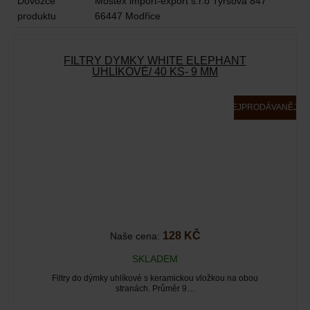
Dovozce
Mostex import-export s.r.o Tyršova 847
produktu
66447 Modřice
FILTRY DÝMKY WHITE ELEPHANT
UHLÍKOVÉ/ 40 KS- 9 MM
NEJPRODÁVANĚJŠÍ
128 KČ
Naše cena:
SKLADEM
Filtry do dýmky uhlíkové s keramickou vložkou na obou
stranách. Průměr 9…