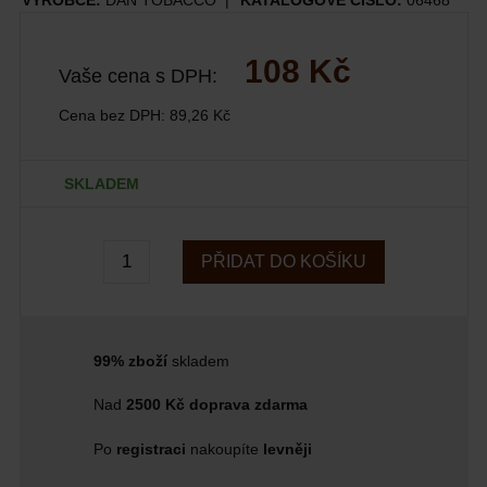
VÝROBCE:
DAN TOBACCO
KATALOGOVÉ ČÍSLO:
06468
108 Kč
Vaše cena s DPH:
Cena bez DPH:
89,26 Kč
SKLADEM
PŘIDAT DO KOŠÍKU
99% zboží
skladem
Nad
2500 Kč doprava zdarma
Po
registraci
nakoupíte
levněji