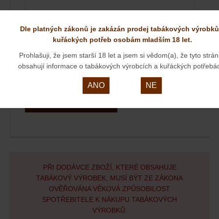
Váš dotaz
Dle platných zákonů je zakázán prodej tabákových výrobků
kuřáckých potřeb osobám mladším 18 let.
Prohlašuji, že jsem starší 18 let a jsem si vědom(a), že tyto strá
obsahují informace o tabákových výrobcích a kuřáckých potřebá
ANO
NE
ODESLAT
PŘI DODÁVCE ZBOŽÍ, KTERÉ OBSAHUJE
TABÁKOVÝ VÝROBEK, MUSÍ BÝT ZE ZÁKONA
OVĚŘOVÁNA VĚKOVÁ ZPŮSOBILOST
SPOTŘEBITELE K NÁKUPU TABÁKOVÝCH
VÝROBKŮ.