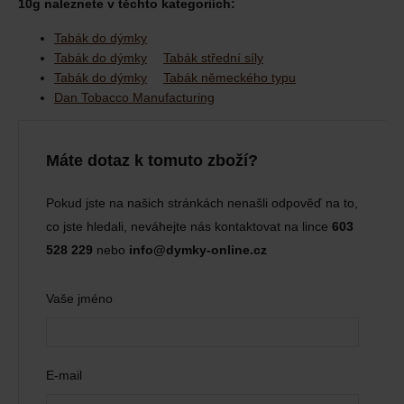
10g naleznete v těchto kategoriích:
Tabák do dýmky
Tabák do dýmky
Tabák střední síly
Tabák do dýmky
Tabák německého typu
Dan Tobacco Manufacturing
Máte dotaz k tomuto zboží?
Pokud jste na našich stránkách nenašli odpověď na to,
co jste hledali, neváhejte nás kontaktovat na lince
603
528 229
nebo
info@dymky-online.cz
Vaše jméno
E-mail