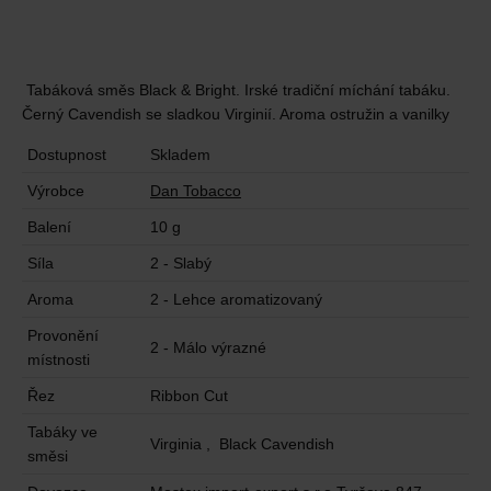
Tabáková směs Black & Bright. Irské tradiční míchání tabáku.
Černý Cavendish se sladkou Virginií. Aroma ostružin a vanilky
Dostupnost
Skladem
Výrobce
Dan Tobacco
Balení
10 g
Síla
2 - Slabý
Aroma
2 - Lehce aromatizovaný
Provonění
2 - Málo výrazné
místnosti
Řez
Ribbon Cut
Tabáky ve
Virginia , Black Cavendish
směsi