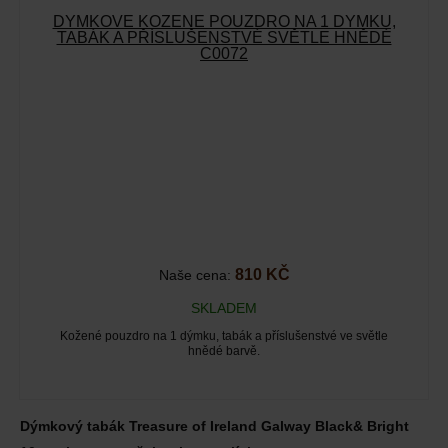
DÝMKOVÉ KOŽENÉ POUZDRO NA 1 DÝMKU,
TABÁK A PŘÍSLUŠENSTVÉ SVĚTLE HNĚDÉ
C0072
810 KČ
Naše cena:
SKLADEM
Kožené pouzdro na 1 dýmku, tabák a příslušenstvé ve světle
hnědé barvě.
Dýmkový tabák Treasure of Ireland Galway Black& Bright