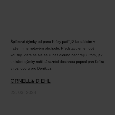
Špičkové dýmky od pana Kršky patří již ke stálicím v
našem internetovém obchodě. Představujeme nové
kousky, které se ale asi u nás dlouho neohřejí.O tom, jak
unikátní dýmky naši zákazníci dostanou popsal pan Krška
v rozhovoru pro Deník.cz:
ORNELL& DIEHL
23. 03. 2024