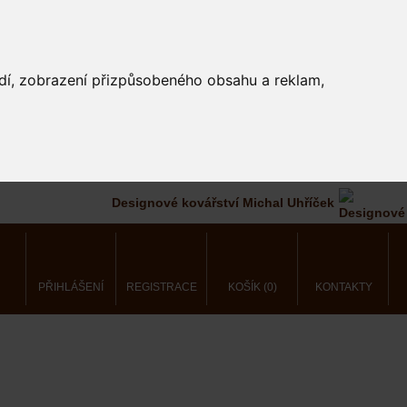
edí, zobrazení přizpůsobeného obsahu a reklam,
Designové kovářství Michal Uhříček
PŘIHLÁŠENÍ
REGISTRACE
KOŠÍK (0)
KONTAKTY