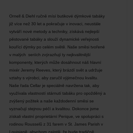
Ornell & Diehl ručně mísí butikové dýmkové tabáky
již více než 30 let a pokračuje v inovaci, neustále
vytváří nové metody a techniky, získává nejlepší
pěstované tabáky a slouží dynamické veřejnosti
kouřící dýmky po celém světě. Naše směsi tvořené
v malých seriích zvýrazňují ty nejkvalitnější
komponenty, kterých může dosáhnout náš hlavní
mixér Jeremy Reeves, který brázdí svět a udržuje
vztahy s výrobci, aby zaručil výjimečnou kvalitu.
Naše řada Cellar je speciálně navržena tak, aby
využívala vlastností stárnutí tabáku pro opožděný a
zvýšený požitek a naše každodenní směsi se
vyznačují stejnou péčí a kvalitou. Dokonce jsme
získali vlastní proprietární Perique, ve spolupráci s
rodinou Rousselů z 31 farem v St. James Parish v
Louisianě, abychom zajistili, že bude tradičně