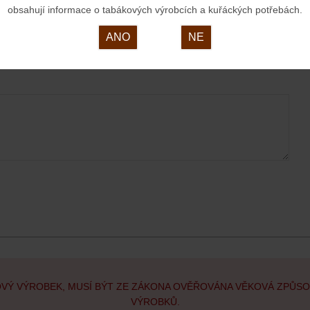
obsahují informace o tabákových výrobcích a kuřáckých potřebách.
E-mail
ANO
NE
OVÝ VÝROBEK, MUSÍ BÝT ZE ZÁKONA OVĚŘOVÁNA VĚKOVÁ ZPŮS
VÝROBKŮ.