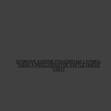
DÝMKOVÉ KOŽENÉ POUZDRO NA 1 DÝMKU,
TABÁK A PŘÍSLUŠENSTVÉ SVĚTLE HNĚDÉ
C0072