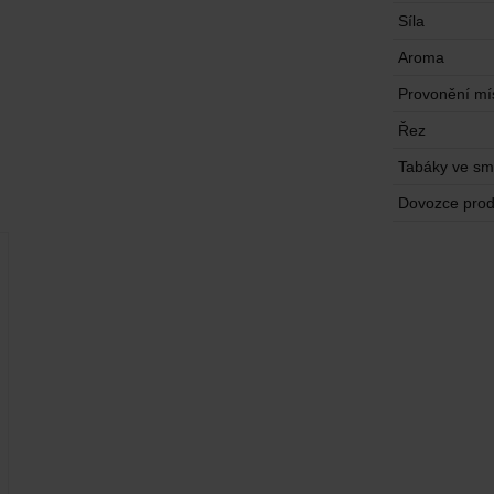
Síla
Aroma
Provonění mís
Řez
Tabáky ve sm
Dovozce prod