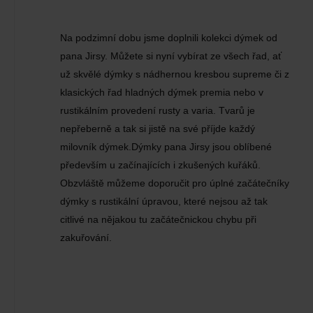
Na podzimní dobu jsme doplnili kolekci dýmek od
pana Jirsy. Můžete si nyní vybírat ze všech řad, ať
už skvělé dýmky s nádhernou kresbou supreme či z
klasických řad hladných dýmek premia nebo v
rustikálním provedení rusty a varia. Tvarů je
nepřeberně a tak si jistě na své příjde každý
milovník dýmek.Dýmky pana Jirsy jsou oblíbené
především u začínajících i zkušených kuřáků.
Obzvláště můžeme doporučit pro úplné začátečníky
dýmky s rustikální úpravou, které nejsou až tak
citlivé na nějakou tu začátečnickou chybu při
zakuřování.