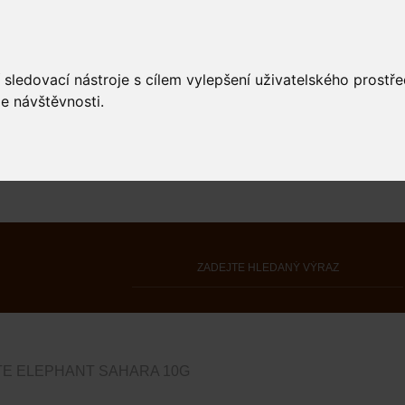
 sledovací nástroje s cílem vylepšení uživatelského prostř
e návštěvnosti.
E ELEPHANT SAHARA 10G