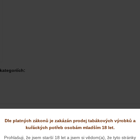
kategoriích:
Dle platných zákonů je zakázán prodej tabákových výrobků a
kuřáckých potřeb osobám mladším 18 let.
hledali, neváhejte nás kontaktovat na lince
603 528 229
nebo
info@dy
Prohlašuji, že jsem starší 18 let a jsem si vědom(a), že tyto stránky