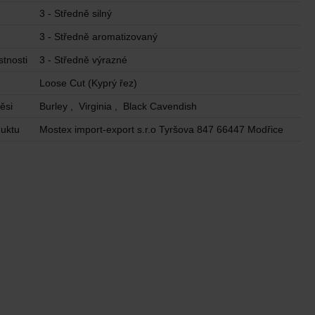
3 - Středně silný
3 - Středně aromatizovaný
tnosti
3 - Středně výrazné
Loose Cut (Kyprý řez)
ěsi
Burley , Virginia , Black Cavendish
uktu
Mostex import-export s.r.o Tyršova 847 66447 Modřice