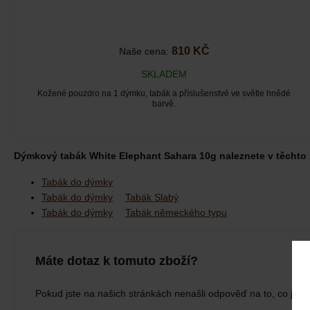
810 KČ
Naše cena:
SKLADEM
Kožené pouzdro na 1 dýmku, tabák a příslušenstvé ve světle hnědé
barvě.
Dýmkový tabák White Elephant Sahara 10g naleznete v těchto 
Tabák do dýmky
Tabák do dýmky
Tabák Slabý
Tabák do dýmky
Tabák německého typu
Máte dotaz k tomuto zboží?
Pokud jste na našich stránkách nenašli odpověď na to, co jste 