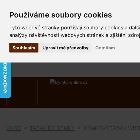
Používáme soubory cookies
Tyto webové stránky používají soubory cookies a další
analýzy návštěvnosti webových stránek a zjištění zdroj
Souhlasím
Upravit mé předvolby
Odmítám
ÚVOD
TABÁK DO DÝMKY
DÝMKOVÝ TABÁK WHIT