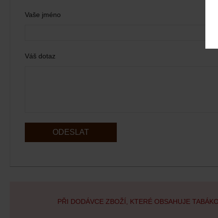
Vaše jméno
Váš dotaz
ODESLAT
PŘI DODÁVCE ZBOŽÍ, KTERÉ OBSAHUJE TABÁK