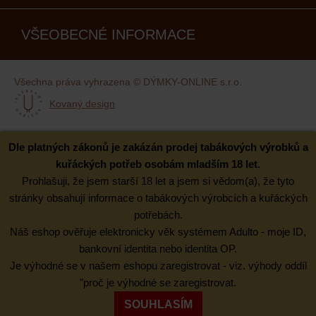
VŠEOBECNÉ INFORMACE
Všechna práva vyhrazena © DÝMKY-ONLINE s.r.o.
Kovaný design
Dle platných zákonů je zakázán prodej tabákových výrobků a
kuřáckých potřeb osobám mladším 18 let.
Prohlašuji, že jsem starší 18 let a jsem si vědom(a), že tyto
stránky obsahují informace o tabákových výrobcích a kuřáckých
potřebách.
Náš eshop ověřuje elektronicky věk systémem Adulto - moje ID,
bankovní identita nebo identita OP.
Je výhodné se v našem eshopu zaregistrovat - viz. výhody oddíl
"proč je výhodné se zaregistrovat.
SOUHLASÍM