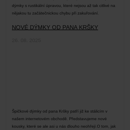
dýmky s rustikální úpravou, které nejsou až tak citlivé na
nějakou tu začátečnickou chybu při zakuřování.
NOVÉ DÝMKY OD PANA KRŠKY
26. 08. 2025
Špičkové dýmky od pana Kršky patří již ke stálicím v
našem internetovém obchodě. Představujeme nové
kousky, které se ale asi u nás dlouho neohřejí.O tom, jak