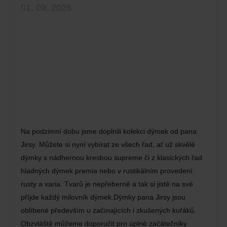
01. 09. 2025
Na podzimní dobu jsme doplnili kolekci dýmek od pana
Jirsy. Můžete si nyní vybírat ze všech řad, ať už skvělé
dýmky s nádhernou kresbou supreme či z klasických řad
hladných dýmek premia nebo v rustikálním provedení
rusty a varia. Tvarů je nepřeberně a tak si jistě na své
příjde každý milovník dýmek.Dýmky pana Jirsy jsou
oblíbené především u začínajících i zkušených kuřáků.
Obzvláště můžeme doporučit pro úplné začátečníky