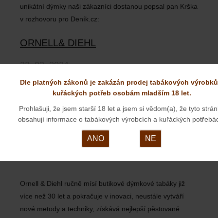
unikátní dýmky naši zákazníci dostanou popsal pan Krška
v rozhovoru pro Deník.cz:
ORNELL& DIEHL
23. 03. 2024
Dle platných zákonů je zakázán prodej tabákových výrobků
kuřáckých potřeb osobám mladším 18 let.
Prohlašuji, že jsem starší 18 let a jsem si vědom(a), že tyto strá
obsahují informace o tabákových výrobcích a kuřáckých potřebá
ANO
NE
Ornell & Diehl ručně mísí butikové dýmkové tabáky již
více než 30 let a pokračuje v inovaci, neustále vytváří
nové metody a techniky, získává nejlepší pěstované