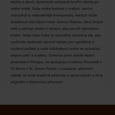
tabáky a slouží dynamické veřejnosti kouřící dýmky po
celém světě. Naše směsi tvořené v malých seriích
zvýrazňují ty nejkvalitnější komponenty, kterých může
dosáhnout náš hlavní mixér Jeremy Reeves, který brázdí
svět a udržuje vztahy s výrobci, aby zaručil výjimečnou
kvalitu. Naše řada Cellar je speciálně navržena tak, aby
využívala vlastností stárnutí tabáku pro opožděný a
zvýšený požitek a naše každodenní směsi se vyznačují
stejnou péčí a kvalitou. Dokonce jsme získali vlastní
proprietární Perique, ve spolupráci s rodinou Rousselů z
31 farem v St. James Parish v Louisianě, abychom
zajistili, že bude tradičně pěstován a zpracováván a že je
originální s historickou přesností.