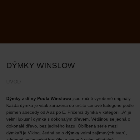
DÝMKY WINSLOW
ÚVOD
Dýmky z dílny Poula Winslowa
jsou ručně vyrobené originály.
Každá dýmka je však zařazena do určité cenové kategorie podle
písmen abecedy od A až po E. Přičemž dýmka v kategorii „A“ je
velmi luxusní dýmka s dokonalým dřevem. Většinou se jedná o
dokonalé dřevo, bez jediného kazu. Oblíbená série mezi
dýmkaři je Viking. Jedná se o
dýmky
velmi zajímavých tvarů,
zdobené zajímavými kroužky a cenově velmi přijatelné.