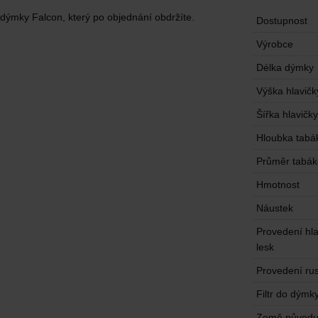
l dýmky Falcon, který po objednání obdržíte.
Dostupnost
Výrobce
Délka dýmky
Výška hlavičk
Šířka hlavičky
Hloubka tabá
Průměr tabá
Hmotnost
Náustek
Provedení hl
lesk
Provedení rus
Filtr do dýmk
Země původ