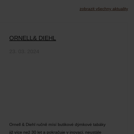
zobrazit všechny aktuality
ORNELL& DIEHL
23. 03. 2024
Ornell & Diehl ručně mísí butikové dýmkové tabáky
již více než 30 let a pokračuje v inovaci, neustále