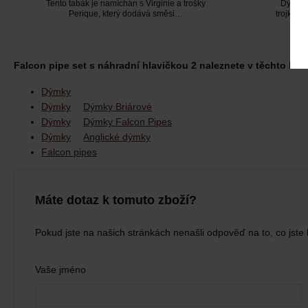
Tento tabák je namíchán s Virginie a trošky
Dýmkov
Perique, který dodává směsi…
trojkobi
Falcon pipe set s náhradní hlavičkou 2 naleznete v těchto kate
Dýmky
Dýmky
Dýmky Briárové
Dýmky
Dýmky Falcon Pipes
Dýmky
Anglické dýmky
Falcon pipes
Máte dotaz k tomuto zboží?
Pokud jste na našich stránkách nenašli odpověď na to, co jste 
Vaše jméno