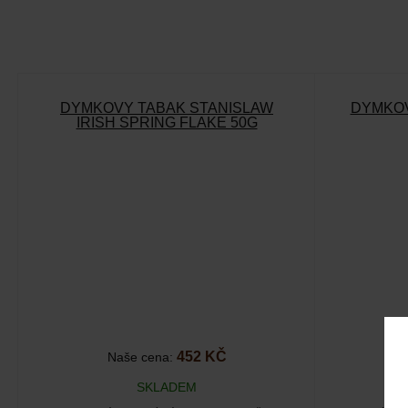
DÝMKOVÝ TABÁK STANISLAW
DÝMKOV
IRISH SPRING FLAKE 50G
452 KČ
Naše cena:
SKLADEM