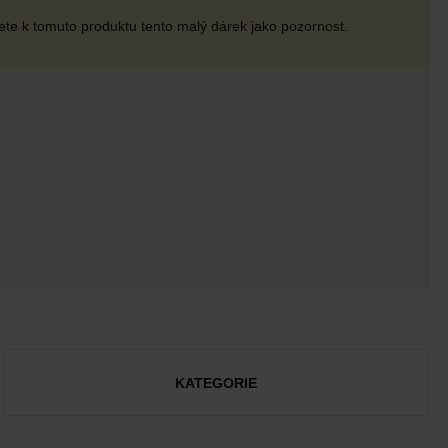
te k tomuto produktu tento malý dárek jako pozornost.
KATEGORIE