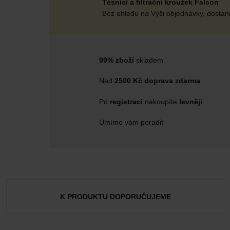
Těsnící a filtrační kroužek Falcon
Bez ohledu na Výši objednávky, dostane
99% zboží
skladem
Nad
2500 Kč doprava zdarma
Po
registraci
nakoupíte
levněji
Umíme vám poradit
K PRODUKTU DOPORUČUJEME