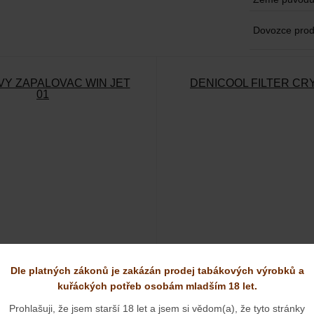
Dovozce prod
Ý ZAPALOVAČ WIN JET
DENICOOL FILTER CR
01
Dle platných zákonů je zakázán prodej tabákových výrobků a
450 KČ
75 KČ
Naše cena:
Naše cena:
kuřáckých potřeb osobám mladším 18 let.
SKLADEM
SKLADEM
Prohlašuji, že jsem starší 18 let a jsem si vědom(a), že tyto stránky