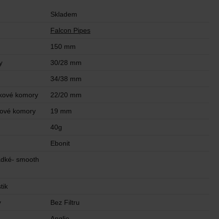
Skladem
Falcon Pipes
150 mm
y
30/28 mm
34/38 mm
kové komory
22/20 mm
kové komory
19 mm
40g
Ebonit
adké- smooth
tik
y
Bez Filtru
u
Anglie