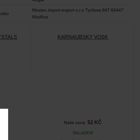
Mostex import-export s.r.o Tyršova 847 66447
uktu
Modřice
YSTALS
KARNAUBSKÝ VOSK
52 KČ
Naše cena:
SKLADEM