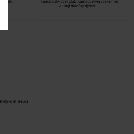
nadbytek
Karnaubský vosk žlutý.Karnaubským voskem se
kouření…
voskují hlavičky dýmek.…
mky-online.cz