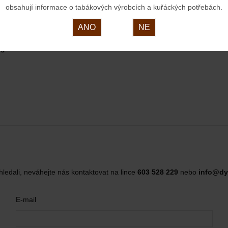
ý zapalovač piezoelektrický s
Denicool krystaly absorbují 
obsahují informace o tabákových výrobcích a kuřáckých potřebách.
nací dusátek v provedení zlatý…
kondenzátu, který vzniká při 
ANO
NE
goriích:
hledali, neváhejte nás kontaktovat na lince
603 528 229
nebo
info@dy
E-mail