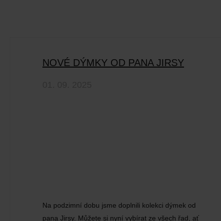
NOVÉ DÝMKY OD PANA JIRSY
01. 09. 2025
Na podzimní dobu jsme doplnili kolekci dýmek od
pana Jirsy. Můžete si nyní vybírat ze všech řad, ať