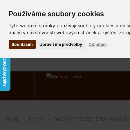
Používáme soubory cookies
Tyto webové stránky používají soubory cookies a další
analýzy návštěvnosti webových stránek a zjištění zdroj
Souhlasím
Upravit mé předvolby
Odmítám
ÚVOD
DÝMKY
FALCON PIPE SET S NÁHRADNÍ H