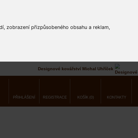
edí, zobrazení přizpůsobeného obsahu a reklam,
Designové kovářství Michal Uhříček
PŘIHLÁŠENÍ
REGISTRACE
KOŠÍK (0)
KONTAKTY