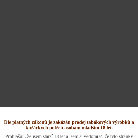
Dle platných zákonů je zakázán prodej tabákových výrobků a
kuřáckých potřeb osobám mladším 18 let.
Prohlašuji, že jsem starší 18 let a jsem si vědom(a), že tyto stránky