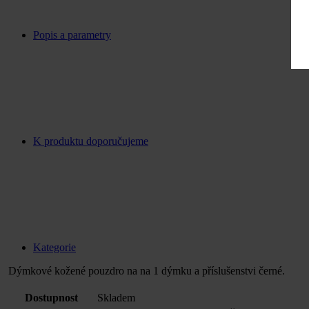
Popis a parametry
K produktu doporučujeme
Kategorie
Dýmkové kožené pouzdro na na 1 dýmku a příslušenstvi černé.
Dostupnost
Skladem