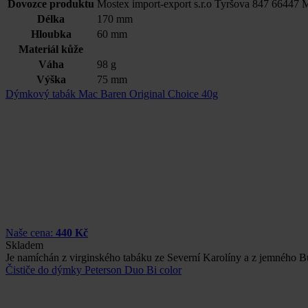
Dovozce produktu
Mostex import-export s.r.o Tyršova 847 66447 
Délka
170 mm
Hloubka
60 mm
Materiál kůže
Váha
98 g
Výška
75 mm
Dýmkový tabák Mac Baren Original Choice 40g
Naše cena:
440 Kč
Skladem
Je namíchán z virginského tabáku ze Severní Karolíny a z jemného 
Čističe do dýmky Peterson Duo Bi color