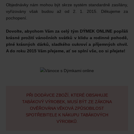
Objednávky nám mohou být skrze systém standardně zasílány,
vyřizovány však budou až od 2. 1. 2015. Děkujeme za
pochopení.
Dovolte, abychom Vám za celý tým DÝMEK ONLINE popřáli
krásné prožití vánočních svátků v klidu a rodinné pohodě,
plné krásných dárků, sladkého cukroví a příjemných chvil.
A do roku 2015 Vám přejeme, ať se splní vše, co si přejete!
PŘI DODÁVCE ZBOŽÍ, KTERÉ OBSAHUJE
TABÁKOVÝ VÝROBEK, MUSÍ BÝT ZE ZÁKONA
OVĚŘOVÁNA VĚKOVÁ ZPŮSOBILOST
SPOTŘEBITELE K NÁKUPU TABÁKOVÝCH
VÝROBKŮ.