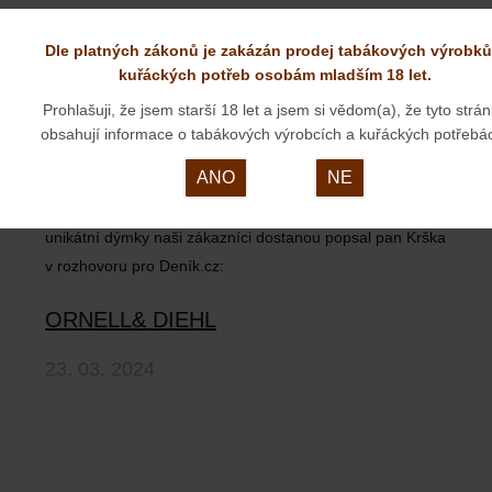
Dle platných zákonů je zakázán prodej tabákových výrobků
kuřáckých potřeb osobám mladším 18 let.
Prohlašuji, že jsem starší 18 let a jsem si vědom(a), že tyto strá
obsahují informace o tabákových výrobcích a kuřáckých potřebá
Špičkové dýmky od pana Kršky patří již ke stálicím v
ANO
NE
našem internetovém obchodě. Představujeme nové
kousky, které se ale asi u nás dlouho neohřejí.O tom, jak
unikátní dýmky naši zákazníci dostanou popsal pan Krška
v rozhovoru pro Deník.cz:
ORNELL& DIEHL
23. 03. 2024