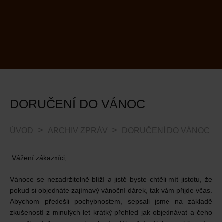
DORUČENÍ DO VÁNOC
ÚVOD
ARCHIV ZPRÁV
DORUČENÍ DO VÁNOC
Vážení zákazníci,
Vánoce se nezadržitelně blíží a jistě byste chtěli mít jistotu, že
pokud si objednáte zajímavý vánoční dárek, tak vám přijde včas.
Abychom předešli pochybnostem, sepsali jsme na základě
zkušeností z minulých let krátký přehled jak objednávat a čeho