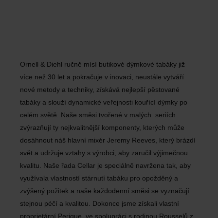
Ornell & Diehl ručně mísí butikové dýmkové tabáky již
více než 30 let a pokračuje v inovaci, neustále vytváří
nové metody a techniky, získává nejlepší pěstované
tabáky a slouží dynamické veřejnosti kouřící dýmky po
celém světě. Naše směsi tvořené v malých seriích
zvýrazňují ty nejkvalitnější komponenty, kterých může
dosáhnout náš hlavní mixér Jeremy Reeves, který brázdí
svět a udržuje vztahy s výrobci, aby zaručil výjimečnou
kvalitu. Naše řada Cellar je speciálně navržena tak, aby
využívala vlastností stárnutí tabáku pro opožděný a
zvýšený požitek a naše každodenní směsi se vyznačují
stejnou péčí a kvalitou. Dokonce jsme získali vlastní
proprietární Perique, ve spolupráci s rodinou Rousselů z