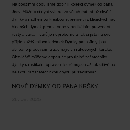
Na podzimní dobu jsme doplnili kolekci dýmek od pana
Jirsy. Můžete si nyní vybírat ze všech řad, ať už skvělé
dýmky s nádhernou kresbou supreme či z klasických řad
hladných dýmek premia nebo v rustikálním provedení
rusty a varia. Tvarů je nepřeberně a tak si jistě na své
příjde každý milovník dýmek.Dýmky pana Jirsy jsou
oblíbené především u začínajících i zkušených kuřáků.
Obzvláště můžeme doporučit pro úplné začátečníky
dýmky s rustikální úpravou, které nejsou až tak citlivé na
nějakou tu začátečnickou chybu při zakuřování.
NOVÉ DÝMKY OD PANA KRŠKY
26. 08. 2025