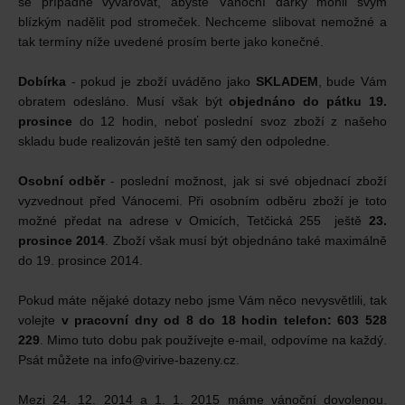
se případně vyvarovat, abyste Vánoční dárky mohli svým
blízkým nadělit pod stromeček. Nechceme slibovat nemožné a
tak termíny níže uvedené prosím berte jako konečné.
Dobírka
- pokud je zboží uváděno jako
SKLADEM
, bude Vám
obratem odesláno. Musí však být
objednáno do pátku 19.
prosince
do 12 hodin, neboť poslední svoz zboží z našeho
skladu bude realizován ještě ten samý den odpoledne.
Osobní odběr
- poslední možnost, jak si své objednací zboží
vyzvednout před Vánocemi. Při osobním odběru zboží je toto
možné předat na adrese v Omicích, Tetčická 255 ještě
23.
prosince 2014
. Zboží však musí být objednáno také maximálně
do 19. prosince 2014.
Pokud máte nějaké dotazy nebo jsme Vám něco nevysvětlili, tak
volejte
v pracovní dny od 8 do 18 hodin telefon: 603 528
229
. Mimo tuto dobu pak používejte e-mail, odpovíme na každý.
Psát můžete na info@virive-bazeny.cz.
Mezi 24. 12. 2014 a 1. 1. 2015 máme vánoční dovolenou.