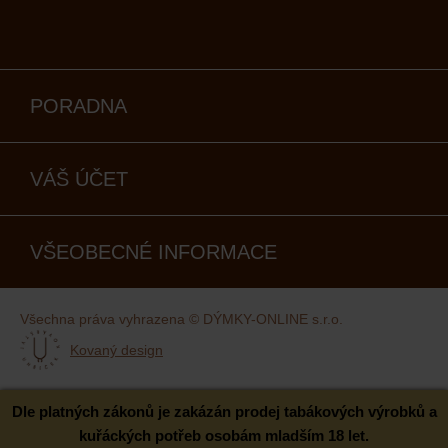
PORADNA
VÁŠ ÚČET
VŠEOBECNÉ INFORMACE
Všechna práva vyhrazena © DÝMKY-ONLINE s.r.o.
Kovaný design
Dle platných zákonů je zakázán prodej tabákových výrobků a
kuřáckých potřeb osobám mladším 18 let.