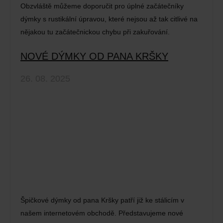
Obzvláště můžeme doporučit pro úplné začátečníky
dýmky s rustikální úpravou, které nejsou až tak citlivé na
nějakou tu začátečnickou chybu při zakuřování.
NOVÉ DÝMKY OD PANA KRŠKY
26. 08. 2025
Špičkové dýmky od pana Kršky patří již ke stálicím v
našem internetovém obchodě. Představujeme nové