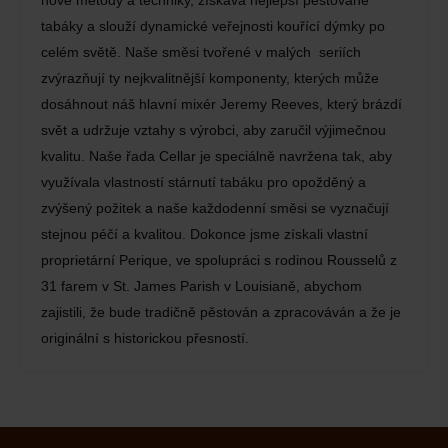
nové metody a techniky, získává nejlepší pěstované
tabáky a slouží dynamické veřejnosti kouřící dýmky po
celém světě. Naše směsi tvořené v malých seriích
zvýrazňují ty nejkvalitnější komponenty, kterých může
dosáhnout náš hlavní mixér Jeremy Reeves, který brázdí
svět a udržuje vztahy s výrobci, aby zaručil výjimečnou
kvalitu. Naše řada Cellar je speciálně navržena tak, aby
využívala vlastností stárnutí tabáku pro opožděný a
zvýšený požitek a naše každodenní směsi se vyznačují
stejnou péčí a kvalitou. Dokonce jsme získali vlastní
proprietární Perique, ve spolupráci s rodinou Rousselů z
31 farem v St. James Parish v Louisianě, abychom
zajistili, že bude tradičně pěstován a zpracováván a že je
originální s historickou přesností.