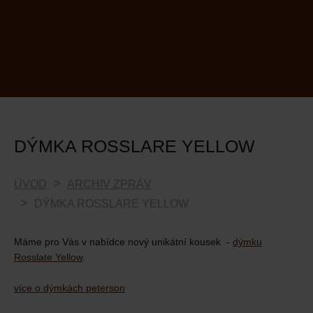
DÝMKA ROSSLARE YELLOW
ÚVOD
ARCHIV ZPRÁV
DÝMKA ROSSLARE YELLOW
Máme pro Vás v nabídce nový unikátní kousek -
dýmku
Rosslate Yellow
.
více o dýmkách peterson