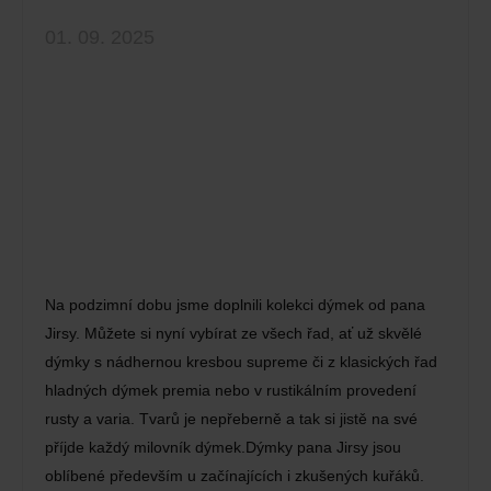
01. 09. 2025
Na podzimní dobu jsme doplnili kolekci dýmek od pana
Jirsy. Můžete si nyní vybírat ze všech řad, ať už skvělé
dýmky s nádhernou kresbou supreme či z klasických řad
hladných dýmek premia nebo v rustikálním provedení
rusty a varia. Tvarů je nepřeberně a tak si jistě na své
příjde každý milovník dýmek.Dýmky pana Jirsy jsou
oblíbené především u začínajících i zkušených kuřáků.