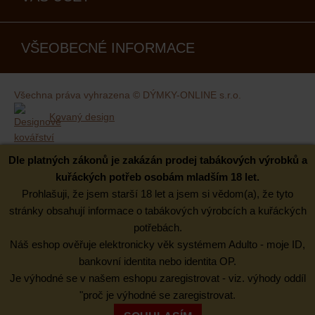
VŠEOBECNÉ INFORMACE
Všechna práva vyhrazena © DÝMKY-ONLINE s.r.o.
Kovaný design
Dle platných zákonů je zakázán prodej tabákových výrobků a
kuřáckých potřeb osobám mladším 18 let.
Prohlašuji, že jsem starší 18 let a jsem si vědom(a), že tyto
stránky obsahují informace o tabákových výrobcích a kuřáckých
potřebách.
Náš eshop ověřuje elektronicky věk systémem Adulto - moje ID,
bankovní identita nebo identita OP.
Je výhodné se v našem eshopu zaregistrovat - viz. výhody oddíl
"proč je výhodné se zaregistrovat.