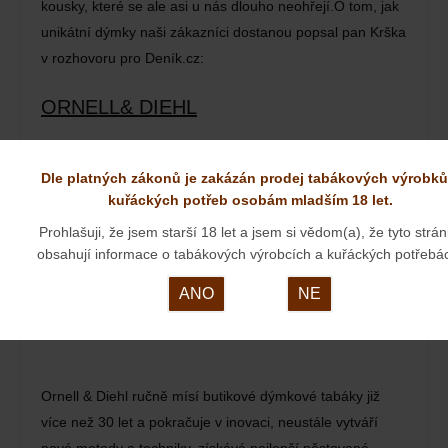
kousky, které se ale asi u nás dlouho neohřejí.O tom, jak
unikátní dýmky naši zákazníci dostanou popsal pan Krška
v rozhovoru pro Deník.cz:
ORNELL& DIEHL
23. 03. 2024
Dle platných zákonů je zakázán prodej tabákových výrobků
kuřáckých potřeb osobám mladším 18 let.
Prohlašuji, že jsem starší 18 let a jsem si vědom(a), že tyto strá
obsahují informace o tabákových výrobcích a kuřáckých potřebá
ANO
NE
Ornell & Diehl ručně mísí butikové dýmkové tabáky již
více než 30 let a pokračuje v inovaci, neustále vytváří