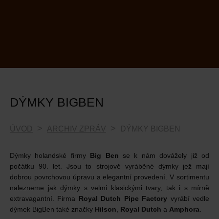
DÝMKY BIGBEN
ÚVOD
ARCHIV ZPRÁV
DÝMKY BIGBEN
Dýmky holandské firmy
Big Ben
se k nám dovážely již od
počátku 90. let. Jsou to strojově vyráběné dýmky jež mají
dobrou povrchovou úpravu a elegantní provedení. V sortimentu
nalezneme jak dýmky s velmi klasickými tvary, tak i s mírně
extravagantní. Firma
Royal Dutch Pipe Factory
vyrábí vedle
dýmek BigBen také značky
Hilson
,
Royal Dutch
a
Amphora
.