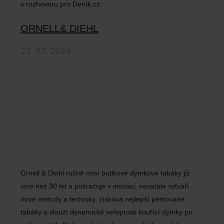
v rozhovoru pro Deník.cz:
ORNELL& DIEHL
23. 03. 2024
Ornell & Diehl ručně mísí butikové dýmkové tabáky již
více než 30 let a pokračuje v inovaci, neustále vytváří
nové metody a techniky, získává nejlepší pěstované
tabáky a slouží dynamické veřejnosti kouřící dýmky po