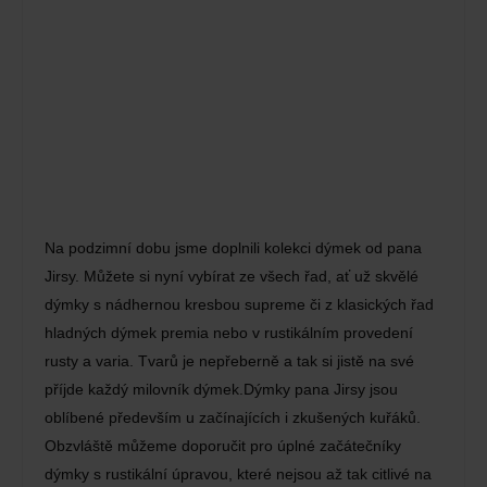
Na podzimní dobu jsme doplnili kolekci dýmek od pana
Jirsy. Můžete si nyní vybírat ze všech řad, ať už skvělé
dýmky s nádhernou kresbou supreme či z klasických řad
hladných dýmek premia nebo v rustikálním provedení
rusty a varia. Tvarů je nepřeberně a tak si jistě na své
příjde každý milovník dýmek.Dýmky pana Jirsy jsou
oblíbené především u začínajících i zkušených kuřáků.
Obzvláště můžeme doporučit pro úplné začátečníky
dýmky s rustikální úpravou, které nejsou až tak citlivé na