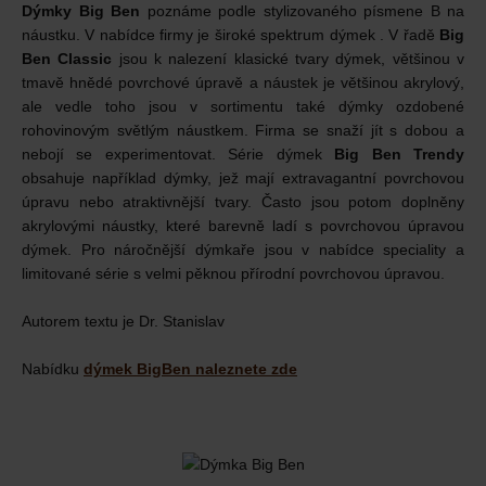
Dýmky Big Ben
poznáme podle stylizovaného písmene B na
náustku. V nabídce firmy je široké spektrum dýmek . V řadě
Big
Ben Classic
jsou k nalezení klasické tvary dýmek, většinou v
tmavě hnědé povrchové úpravě a náustek je většinou akrylový,
ale vedle toho jsou v sortimentu také dýmky ozdobené
rohovinovým světlým náustkem. Firma se snaží jít s dobou a
nebojí se experimentovat. Série dýmek
Big Ben Trendy
obsahuje například dýmky, jež mají extravagantní povrchovou
úpravu nebo atraktivnější tvary. Často jsou potom doplněny
akrylovými náustky, které barevně ladí s povrchovou úpravou
dýmek. Pro náročnější dýmkaře jsou v nabídce speciality a
limitované série s velmi pěknou přírodní povrchovou úpravou.
Autorem textu je Dr. Stanislav
Nabídku
dýmek BigBen naleznete zde