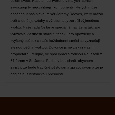
celém světě. Naše směsi tvořené v malých seriích
zvýrazňují ty nejkvalitnější komponenty, kterých může
dosáhnout náš hlavní mixér Jeremy Reeves, který brázdí
svět a udržuje vztahy s výrobci, aby zaručil výjimečnou
kvalitu. Naše řada Cellar je speciálně navržena tak, aby
využívala vlastností stárnutí tabáku pro opožděný a
zvýšený požitek a naše každodenní směsi se vyznačují
stejnou péčí a kvalitou. Dokonce jsme získali vlastní
proprietární Perique, ve spolupráci s rodinou Rousselů z
31 farem v St. James Parish v Louisianě, abychom
zajistili, že bude tradičně pěstován a zpracováván a že je
originální s historickou přesností.