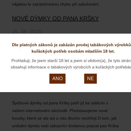
nějakou tu začátečnickou chybu při zakuřování.
NOVÉ DÝMKY OD PANA KRŠKY
26. 08. 2025
Dle platných zákonů je zakázán prodej tabákových výrobků
kuřáckých potřeb osobám mladším 18 let.
Prohlašuji, že jsem starší 18 let a jsem si vědom(a), že tyto strá
obsahují informace o tabákových výrobcích a kuřáckých potřebá
ANO
NE
Špičkové dýmky od pana Kršky patří již ke stálicím v
našem internetovém obchodě. Představujeme nové
kousky, které se ale asi u nás dlouho neohřejí.O tom, jak
unikátní dýmky naši zákazníci dostanou popsal pan Krška