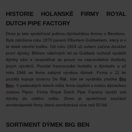
HISTORIE HOLANSKÉ FIRMY ROYAL
DUTCH PIPE FACTORY
Dnes je tato společnost jedinou dýmkařskou firmou v Beneluxu.
Byla založena roku 1870 panem Elbertem Gubbelsem, který si v
té době otevřel trafiku. Od roku 1924 už ovšem začíná dovážet
první dýmky. Během válečných let se Gubbels rozhodl vyrábět
dýmky sám a nespoléhat se pouze na nepravidelné dodávky
jiných výrobců. Povolal francouzské řezbáře a dýmkaře a už
roku 1946 se firma zabývá výrobou dýmek. Firma o 11 let
později kupuje továrnu De Rijk, kde se vyráběla značka
Big
Ben
. V padesátých letech měla firma úspěch s malou dýmečkou
zvanou Pipoo. Firma Royal Dutch Pipe Factory vyváží své
dýmky do celého světa. Dnes je společnost součástí
amsterdanské firmy, která zaměstnává více než 50 lidí.
SORTIMENT DÝMEK BIG BEN