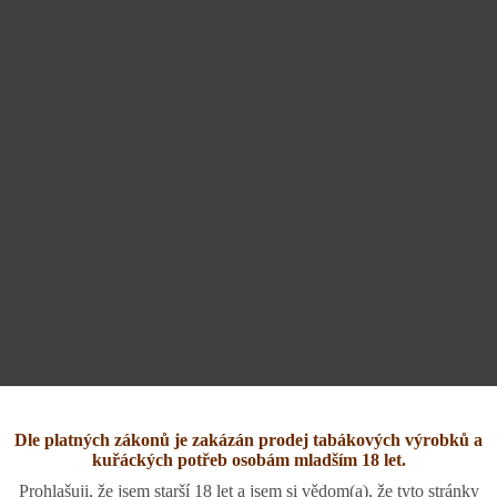
Dle platných zákonů je zakázán prodej tabákových výrobků a
kuřáckých potřeb osobám mladším 18 let.
Prohlašuji, že jsem starší 18 let a jsem si vědom(a), že tyto stránky