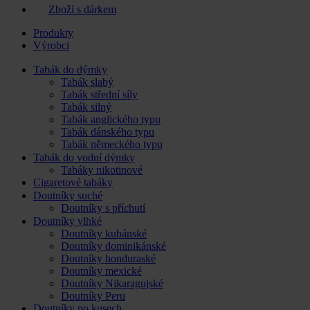
Zboží s dárkem
Produkty
Výrobci
Tabák do dýmky
Tabák slabý
Tabák střední síly
Tabák silný
Tabák anglického typu
Tabák dánského typu
Tabák německého typu
Tabák do vodní dýmky
Tabáky nikotinové
Cigaretové tabáky
Doutníky suché
Doutníky s příchutí
Doutníky vlhké
Doutníky kubánské
Doutníky dominikánské
Doutníky honduraské
Doutníky mexické
Doutníky Nikaragujské
Doutníky Peru
Doutníky po kusech