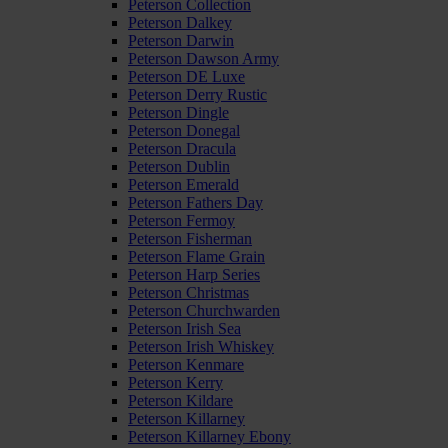
Peterson Collection
Peterson Dalkey
Peterson Darwin
Peterson Dawson Army
Peterson DE Luxe
Peterson Derry Rustic
Peterson Dingle
Peterson Donegal
Peterson Dracula
Peterson Dublin
Peterson Emerald
Peterson Fathers Day
Peterson Fermoy
Peterson Fisherman
Peterson Flame Grain
Peterson Harp Series
Peterson Christmas
Peterson Churchwarden
Peterson Irish Sea
Peterson Irish Whiskey
Peterson Kenmare
Peterson Kerry
Peterson Kildare
Peterson Killarney
Peterson Killarney Ebony