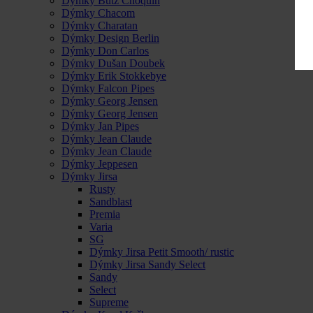
Dýmky Butz Choquin
Dýmky Chacom
Dýmky Charatan
Dýmky Design Berlin
Dýmky Don Carlos
Dýmky Dušan Doubek
Dýmky Erik Stokkebye
Dýmky Falcon Pipes
Dýmky Georg Jensen
Dýmky Georg Jensen
Dýmky Jan Pipes
Dýmky Jean Claude
Dýmky Jean Claude
Dýmky Jeppesen
Dýmky Jirsa
Rusty
Sandblast
Premia
Varia
SG
Dýmky Jirsa Petit Smooth/ rustic
Dýmky Jirsa Sandy Select
Sandy
Select
Supreme