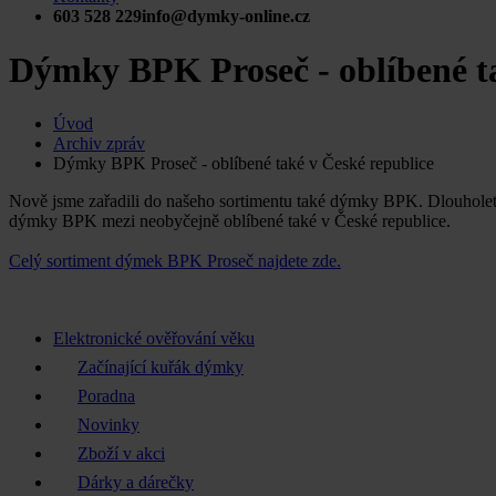
603 528 229
info@dymky-online.cz
Dýmky BPK Proseč - oblíbené ta
Úvod
Archiv zpráv
Dýmky BPK Proseč - oblíbené také v České republice
Nově jsme zařadili do našeho sortimentu také dýmky BPK. Dlouholetá 
dýmky BPK mezi neobyčejně oblíbené také v České republice.
Celý sortiment dýmek BPK Proseč najdete zde.
Elektronické ověřování věku
Začínající kuřák dýmky
Poradna
Novinky
Zboží v akci
Dárky a dárečky