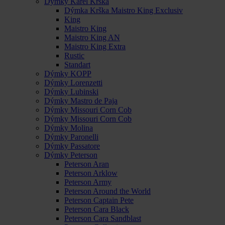
Dýmky Karel Krška
Dýmka Krška Maistro King Exclusiv
King
Maistro King
Maistro King AN
Maistro King Extra
Rustic
Standart
Dýmky KOPP
Dýmky Lorenzetti
Dýmky Lubinski
Dýmky Mastro de Paja
Dýmky Missouri Corn Cob
Dýmky Missouri Corn Cob
Dýmky Molina
Dýmky Paronelli
Dýmky Passatore
Dýmky Peterson
Peterson Aran
Peterson Arklow
Peterson Army
Peterson Around the World
Peterson Captain Pete
Peterson Cara Black
Peterson Cara Sandblast