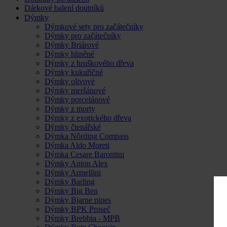
Dárkové balení doutníků
Dýmky
Dýmkové sety pro začátečníky
Dýmky pro začátečníky
Dýmky Briárové
Dýmky hliněné
Dýmky z hruškového dřeva
Dýmky kukuříčné
Dýmky olivové
Dýmky meršánové
Dýmky porcelánové
Dýmky z morty
Dýmky z exotického dřeva
Dýmky čtenářské
Dýmka Nôrding Compass
Dýmka Aldo Moreti
Dýmka Cesare Barontini
Dýmky Anton Alex
Dýmky Armellini
Dýmky Barling
Dýmky Big Ben
Dýmky Bjarne pipes
Dýmky BPK Proseč
Dýmky Brebbia - MPB