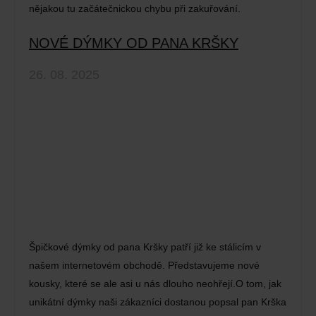
nějakou tu začátečnickou chybu při zakuřování.
NOVÉ DÝMKY OD PANA KRŠKY
26. 08. 2025
Špičkové dýmky od pana Kršky patří již ke stálicím v
našem internetovém obchodě. Představujeme nové
kousky, které se ale asi u nás dlouho neohřejí.O tom, jak
unikátní dýmky naši zákazníci dostanou popsal pan Krška