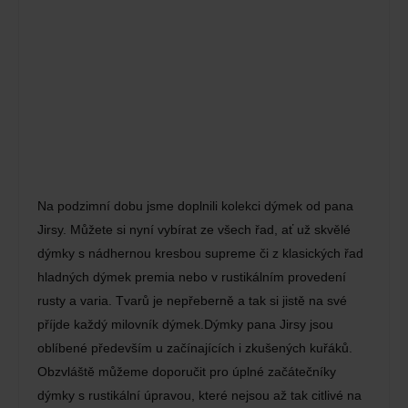
Na podzimní dobu jsme doplnili kolekci dýmek od pana
Jirsy. Můžete si nyní vybírat ze všech řad, ať už skvělé
dýmky s nádhernou kresbou supreme či z klasických řad
hladných dýmek premia nebo v rustikálním provedení
rusty a varia. Tvarů je nepřeberně a tak si jistě na své
příjde každý milovník dýmek.Dýmky pana Jirsy jsou
oblíbené především u začínajících i zkušených kuřáků.
Obzvláště můžeme doporučit pro úplné začátečníky
dýmky s rustikální úpravou, které nejsou až tak citlivé na