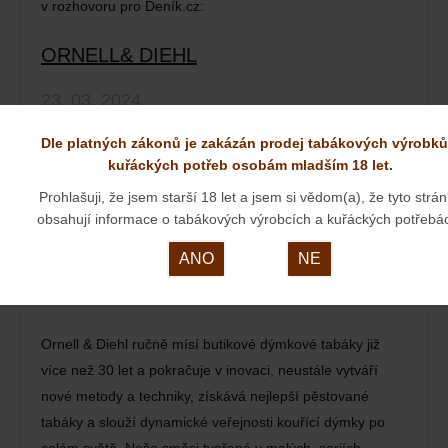
v rozhovoru pro Deník.cz:
ORNELL& DIEHL
23. 03. 2024
Dle platných zákonů je zakázán prodej tabákových výrobků
kuřáckých potřeb osobám mladším 18 let.
Prohlašuji, že jsem starší 18 let a jsem si vědom(a), že tyto strá
obsahují informace o tabákových výrobcích a kuřáckých potřebá
ANO
NE
Ornell & Diehl ručně mísí butikové dýmkové tabáky již
více než 30 let a pokračuje v inovaci, neustále vytváří
nové metody a techniky, získává nejlepší pěstované
tabáky a slouží dynamické veřejnosti kouřící dýmky po