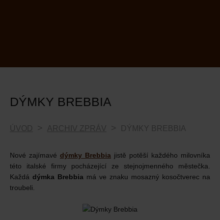
DÝMKY BREBBIA
ÚVOD
ARCHIV ZPRÁV
DÝMKY BREBBIA
Nové zajímavé
dýmky Brebbia
jistě potěší každého milovníka
této italské firmy pocházející ze stejnojmenného městečka.
Každá
dýmka Brebbia
má ve znaku mosazný kosočtverec na
troubeli.