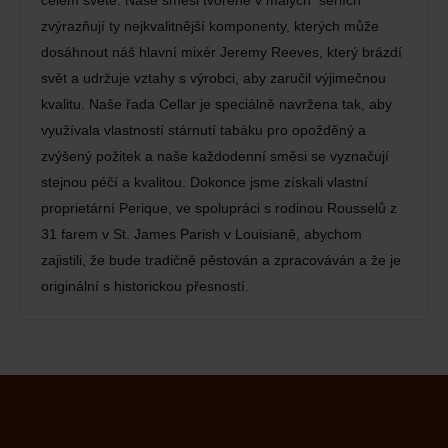
celém světě. Naše směsi tvořené v malých seriích
zvýrazňují ty nejkvalitnější komponenty, kterých může
dosáhnout náš hlavní mixér Jeremy Reeves, který brázdí
svět a udržuje vztahy s výrobci, aby zaručil výjimečnou
kvalitu. Naše řada Cellar je speciálně navržena tak, aby
využívala vlastností stárnutí tabáku pro opožděný a
zvýšený požitek a naše každodenní směsi se vyznačují
stejnou péčí a kvalitou. Dokonce jsme získali vlastní
proprietární Perique, ve spolupráci s rodinou Rousselů z
31 farem v St. James Parish v Louisianě, abychom
zajistili, že bude tradičně pěstován a zpracováván a že je
originální s historickou přesností.