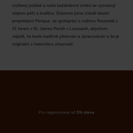
zvýšený požitek a naše každodenní směsi se vyznačují
stejnou péčí a kvalitou. Dokonce jsme získali vlastní
proprietární Perique, ve spolupráci s rodinou Rousselů z
31 farem v St. James Parish v Louisianě, abychom
zajistili, že bude tradičně pěstován a zpracováván a že je
originální s historickou přesností.
Pro registrované až
5% sleva