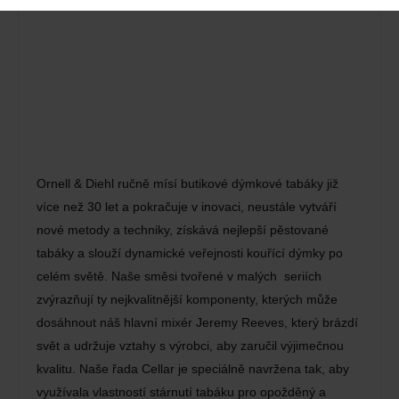
Ornell & Diehl ručně mísí butikové dýmkové tabáky již
více než 30 let a pokračuje v inovaci, neustále vytváří
nové metody a techniky, získává nejlepší pěstované
tabáky a slouží dynamické veřejnosti kouřící dýmky po
celém světě. Naše směsi tvořené v malých seriích
zvýrazňují ty nejkvalitnější komponenty, kterých může
dosáhnout náš hlavní mixér Jeremy Reeves, který brázdí
svět a udržuje vztahy s výrobci, aby zaručil výjimečnou
kvalitu. Naše řada Cellar je speciálně navržena tak, aby
využívala vlastností stárnutí tabáku pro opožděný a