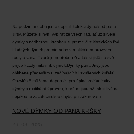
Na podzimní dobu jsme doplnili kolekci dýmek od pana
Jirsy. Můžete si nyní vybírat ze všech řad, ať už skvělé
dýmky s nádhernou kresbou supreme či z klasických řad
hladných dýmek premia nebo v rustikálním provedení
rusty a varia. Tvarů je nepřeberně a tak si jistě na své
příjde každý milovník dýmek.Dýmky pana Jirsy jsou
oblíbené především u začínajících i zkušených kuřáků.
Obzvláště můžeme doporučit pro úplné začátečníky
dýmky s rustikální úpravou, které nejsou až tak citlivé na
nějakou tu začátečnickou chybu při zakuřování.
NOVÉ DÝMKY OD PANA KRŠKY
26. 08. 2025