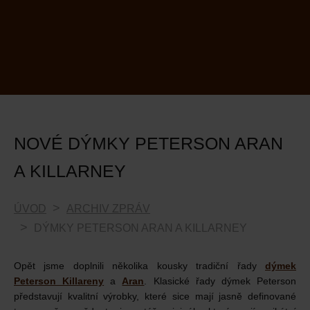
NOVÉ DÝMKY PETERSON ARAN
A KILLARNEY
ÚVOD
ARCHIV ZPRÁV
DÝMKY PETERSON ARAN A KILLARNEY
Opět jsme doplnili několika kousky tradiční řady
dýmek
Peterson Killareny
a
Aran
. Klasické řady dýmek Peterson
představují kvalitní výrobky, které sice mají jasně definované