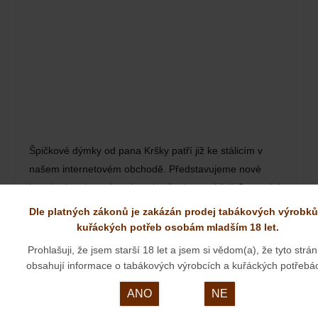
Špičkové dýmky od pana Kršky patří již ke stálicím v
našem internetovém obchodě. Představujeme nové
kousky, které se ale asi u nás dlouho neohřejí.O tom, jak
unikátní dýmky naši zákazníci dostanou popsal pan Krška
Dle platných zákonů je zakázán prodej tabákových výrobků
v rozhovoru pro Deník.cz:
kuřáckých potřeb osobám mladším 18 let.
Prohlašuji, že jsem starší 18 let a jsem si vědom(a), že tyto strá
ORNELL& DIEHL
obsahují informace o tabákových výrobcích a kuřáckých potřebá
23. 03. 2024
ANO
NE