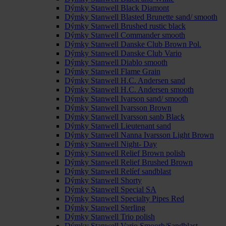
Dýmky Stanwell Black Diamont
Dýmky Stanwell Blasted Brunette sand/ smooth
Dýmky Stanwell Brushed rustic black
Dýmky Stanwell Commander smooth
Dýmky Stanwell Danske Club Brown Pol.
Dýmky Stanwell Danske Club Vario
Dýmky Stanwell Diablo smooth
Dýmky Stanwell Flame Grain
Dýmky Stanwell H.C. Andersen sand
Dýmky Stanwell H.C. Andersen smooth
Dýmky Stanwell Ivarson sand/ smooth
Dýmky Stanwell Ivarsson Brown
Dýmky Stanwell Ivarsson sanb Black
Dýmky Stanwell Lieutenant sand
Dýmky Stanwell Nanna Ivarsson Light Brown
Dýmky Stanwell Night- Day
Dýmky Stanwell Relief Brown polish
Dýmky Stanwell Relief Brushed Brown
Dýmky Stanwell Relíef sandblast
Dýmky Stanwell Shorty
Dýmky Stanwell Special SA
Dýmky Stanwell Specialty Pipes Red
Dýmky Stanwell Sterling
Dýmky Stanwell Trio polish
Dýmky Stanwell Vario Smoorh/Sandblast