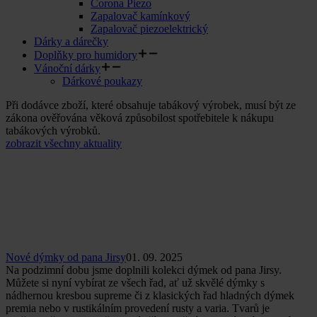
Corona Piezo
Zapalovač kamínkový
Zapalovač piezoelektrický
Dárky a dárečky
Doplňky pro humidory
Vánoční dárky
Dárkové poukazy
Při dodávce zboží, které obsahuje tabákový výrobek, musí být ze
zákona ověřována věková způsobilost spotřebitele k nákupu
tabákových výrobků.
zobrazit všechny aktuality
Nové dýmky od pana Jirsy
01. 09. 2025
Na podzimní dobu jsme doplnili kolekci dýmek od pana Jirsy.
Můžete si nyní vybírat ze všech řad, ať už skvělé dýmky s
nádhernou kresbou supreme či z klasických řad hladných dýmek
premia nebo v rustikálním provedení rusty a varia. Tvarů je