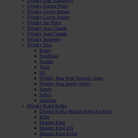
Dýmky Erik Stokkebye
Dýmky Falcon Pipes
Dýmky Georg Jensen
Dýmky Georg Jensen
Dýmky Jan Pipes
Dýmky Jean Claude
Dýmky Jean Claude
Dýmky Jeppesen
Dýmky Jirsa
Rusty
Sandblast
Premia
Varia
SG
Dýmky Jirsa Petit Smooth/ rustic
Dýmky Jirsa Sandy Select
Sandy
Select
Supreme
Dýmky Karel Krška
Dýmka Krška Maistro King Exclusiv
King
Maistro King
Maistro King AN
Maistro King Extra