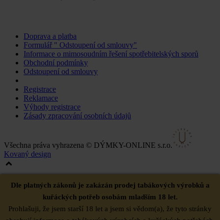
Doprava a platba
Formulář " Odstoupení od smlouvy"
Informace o mimosoudním řešení spotřebitelských sporů
Obchodní podmínky
Odstoupení od smlouvy
Změnit nastavení cookies
Registrace
Reklamace
Výhody registrace
Zásady zpracování osobních údajů
Všechna práva vyhrazena © DÝMKY-ONLINE s.r.o.
Kovaný design
Dle platných zákonů je zakázán prodej tabákových výrobků a
kuřáckých potřeb osobám mladším 18 let.
Prohlašuji, že jsem starší 18 let a jsem si vědom(a), že tyto stránky