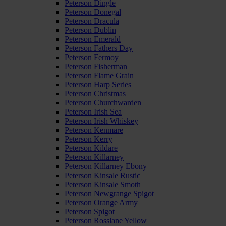
Peterson Dingle
Peterson Donegal
Peterson Dracula
Peterson Dublin
Peterson Emerald
Peterson Fathers Day
Peterson Fermoy
Peterson Fisherman
Peterson Flame Grain
Peterson Harp Series
Peterson Christmas
Peterson Churchwarden
Peterson Irish Sea
Peterson Irish Whiskey
Peterson Kenmare
Peterson Kerry
Peterson Kildare
Peterson Killarney
Peterson Killarney Ebony
Peterson Kinsale Rustic
Peterson Kinsale Smoth
Peterson Newgrange Spigot
Peterson Orange Army
Peterson Spigot
Peterson Rosslane Yellow