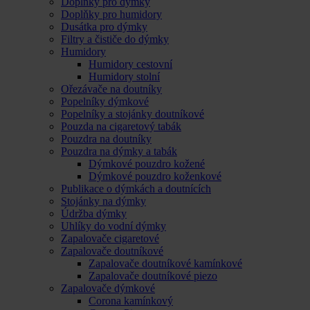
Doplňky pro dýmky
Doplňky pro humidory
Dusátka pro dýmky
Filtry a čističe do dýmky
Humidory
Humidory cestovní
Humidory stolní
Ořezávače na doutníky
Popelníky dýmkové
Popelníky a stojánky doutníkové
Pouzda na cigaretový tabák
Pouzdra na doutníky
Pouzdra na dýmky a tabák
Dýmkové pouzdro kožené
Dýmkové pouzdro koženkové
Publikace o dýmkách a doutnících
Stojánky na dýmky
Údržba dýmky
Uhlíky do vodní dýmky
Zapalovače cigaretové
Zapalovače doutníkové
Zapalovače doutníkové kamínkové
Zapalovače doutníkové piezo
Zapalovače dýmkové
Corona kamínkový