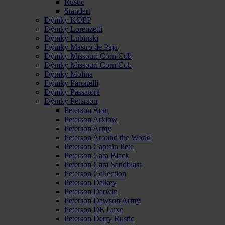
Rustic
Standart
Dýmky KOPP
Dýmky Lorenzetti
Dýmky Lubinski
Dýmky Mastro de Paja
Dýmky Missouri Corn Cob
Dýmky Missouri Corn Cob
Dýmky Molina
Dýmky Paronelli
Dýmky Passatore
Dýmky Peterson
Peterson Aran
Peterson Arklow
Peterson Army
Peterson Around the World
Peterson Captain Pete
Peterson Cara Black
Peterson Cara Sandblast
Peterson Collection
Peterson Dalkey
Peterson Darwin
Peterson Dawson Army
Peterson DE Luxe
Peterson Derry Rustic