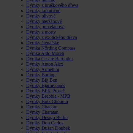
Dýmky z hruškového dřeva
Dýmky kukuříčné
Dýmky olivové
Dýmky meršánové
Dýmky porcelánové
Dýmky z morty
Dýmky z exotického dřeva
Dýmky čtenářské
Dýmka Nôrding Compass
Dýmka Aldo Moreti
Dýmka Cesare Barontini
Dýmky Anton Alex
Dýmky Armellini
Dýmky Barling
Dýmky Big Ben
Dýmky Bjarne pipes
Dýmky BPK Proseč
Dýmky Brebbia - MPB
Dýmky Butz Choquin
Dýmky Chacom
Dýmky Charatan
Dýmky Design Berlin
Dýmky Don Carlos
Dýmky Dušan Doubek