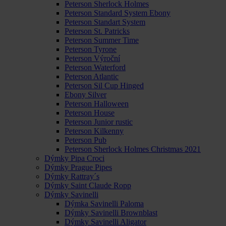
Peterson Sherlock Holmes
Peterson Standard System Ebony
Peterson Standart System
Peterson St. Patricks
Peterson Summer Time
Peterson Tyrone
Peterson Výroční
Peterson Waterford
Peterson Atlantic
Peterson Sil Cup Hinged
Ebony Silver
Peterson Halloween
Peterson House
Peterson Junior rustic
Peterson Kilkenny
Peterson Pub
Peterson Sherlock Holmes Christmas 2021
Dýmky Pipa Croci
Dýmky Prague Pipes
Dýmky Rattray´s
Dýmky Saint Claude Ropp
Dýmky Savinelli
Dýmka Savinelli Paloma
Dýmky Savinelli Brownblast
Dýmky Savinelli Aligator