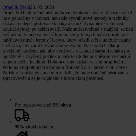
Ornell& Diehl
23. 03. 2024
Ornell & Diehl ručně mísí butikové dýmkové tabáky již více než 30
let a pokračuje v inovaci, neustále vytváří nové metody a techniky,
získává nejlepší pěstované tabáky a slouží dynamické veřejnosti
kouřící dýmky po celém světě. Naše směsi tvořené v malých seriích
zvýrazňují ty nejkvalitnější komponenty, kterých může dosáhnout
náš hlavní mixér Jeremy Reeves, který brázdí svět a udržuje vztahy
s výrobci, aby zaručil výjimečnou kvalitu. Naše řada Cellar je
speciálně navržena tak, aby využívala vlastností stárnutí tabáku pro
opožděný a zvýšený požitek a naše každodenní směsi se vyznačují
stejnou péčí a kvalitou. Dokonce jsme získali vlastní proprietární
Perique, ve spolupráci s rodinou Rousselů z 31 farem v St. James
Parish v Louisianě, abychom zajistili, že bude tradičně pěstován a
zpracováván a že je originální s historickou přesností.
Pro registrované až
5% sleva
99% zboží
skladem