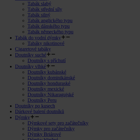
Tabák slabý
Tabák střední síly
Tabák silný
Tabák anglického typu
Tabák dánského typu
Tabák německého typu
Tabák do vodní dýmky
Tabáky nikotinové
Cigaretové tabáky
Doutníky suché
Doutníky s příchutí
Doutníky vlhké
Doutníky kubánské
Doutníky dominikánské
Doutníky honduraské
Doutníky mexické
Doutníky Nikaragujské
Doutníky Peru
Doutníky po kusech
Dárkové balení doutníků
Dýmky
Dýmkové sety pro začátečníky
Dýmky pro začátečníky
Dýmky Briárové
Dýmky hliněné