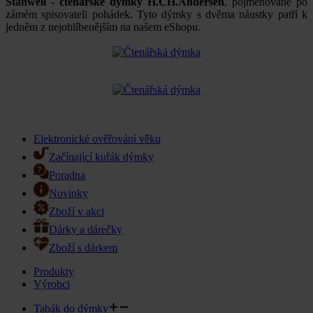
Stanwell
-
čtenářské dýmky H.CH.Andersen
, pojmenované po
zámém spisovateli pohádek. Tyto dýmky s dvěma náustky patří k
jedněm z nejoblíbenějším na našem eShopu.
Elektronické ověřování věku
Začínající kuřák dýmky
Poradna
Novinky
Zboží v akci
Dárky a dárečky
Zboží s dárkem
Produkty
Výrobci
Tabák do dýmky