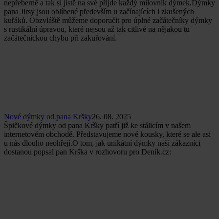
nepřeberně a tak si jistě na své příjde každý milovník dýmek.Dýmky
pana Jirsy jsou oblíbené především u začínajících i zkušených
kuřáků. Obzvláště můžeme doporučit pro úplné začátečníky dýmky
s rustikální úpravou, které nejsou až tak citlivé na nějakou tu
začátečnickou chybu při zakuřování.
Nové dýmky od pana Kršky
26. 08. 2025
Špičkové dýmky od pana Kršky patří již ke stálicím v našem
internetovém obchodě. Představujeme nové kousky, které se ale asi
u nás dlouho neohřejí.O tom, jak unikátní dýmky naši zákazníci
dostanou popsal pan Krška v rozhovoru pro Deník.cz: