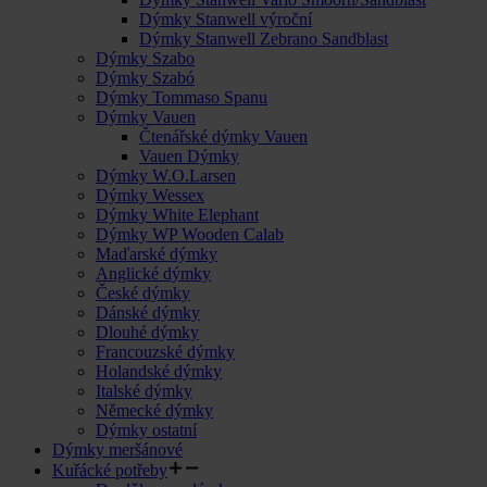
Dýmky Stanwell výroční
Dýmky Stanwell Zebrano Sandblast
Dýmky Szabo
Dýmky Szabó
Dýmky Tommaso Spanu
Dýmky Vauen
Čtenářské dýmky Vauen
Vauen Dýmky
Dýmky W.O.Larsen
Dýmky Wessex
Dýmky White Elephant
Dýmky WP Wooden Calab
Maďarské dýmky
Anglické dýmky
České dýmky
Dánské dýmky
Dlouhé dýmky
Francouzské dýmky
Holandské dýmky
Italské dýmky
Německé dýmky
Dýmky ostatní
Dýmky meršánové
Kuřácké potřeby