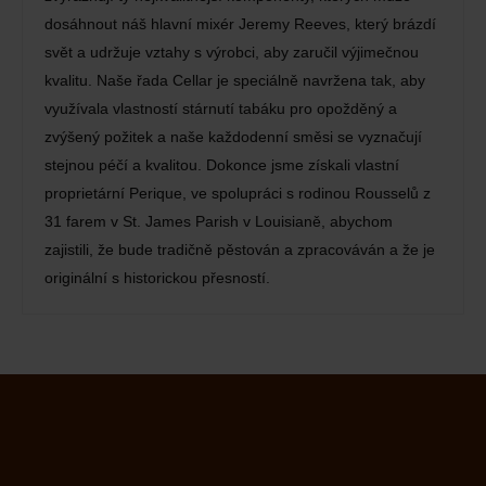
dosáhnout náš hlavní mixér Jeremy Reeves, který brázdí
svět a udržuje vztahy s výrobci, aby zaručil výjimečnou
kvalitu. Naše řada Cellar je speciálně navržena tak, aby
využívala vlastností stárnutí tabáku pro opožděný a
zvýšený požitek a naše každodenní směsi se vyznačují
stejnou péčí a kvalitou. Dokonce jsme získali vlastní
proprietární Perique, ve spolupráci s rodinou Rousselů z
31 farem v St. James Parish v Louisianě, abychom
zajistili, že bude tradičně pěstován a zpracováván a že je
originální s historickou přesností.