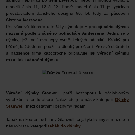
sáhnou například po sérii
Liverpool
nebo si mohou vybrat z
modelů číslo 11, 12 či 13. Právě model číslo 11 je typickým
představitelem dánského designu 50. let, tedy za působení
Sixtena Ivarssona
.
Pro vášnivé čtenáře a kuřáky dýmek je v prodeji
série dýmek
nazvaná podle známého pohádkáře Andersena
. Jedná se o
dýmky, jež mají dva typy vyměnitelných náustků. Krátký pro
běžné, každodenní použití a dlouhý pro čtení. Pro své sběratele
a nadšence firma každoročně připravuje jak
výroční dýmku
roku
, tak i
vánoční dýmku
.
Výroční dýmky Stanwell
patří bezesporu k očekávaným
výrobkům v tomto oboru. Naleznete je u nás v kategorii:
Dýmky
Stanwell
,
mezi ostatními běžnýmy řadami.
Tabák na kouření od firmy Stanwell, či jakýkoliv jiný si můžete u
nás vybrat v kategorii
tabák do dýmky
.