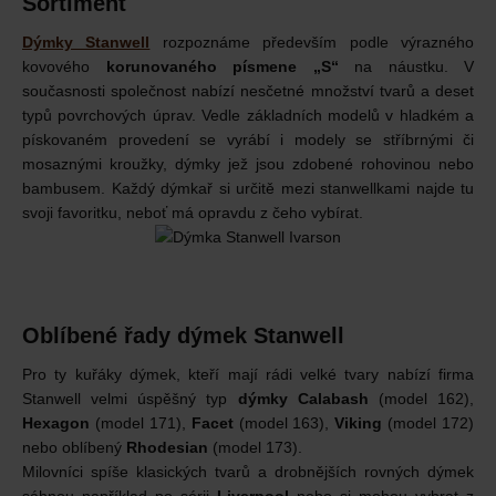
Sortiment
Dýmky Stanwell
rozpoznáme především podle výrazného
kovového
korunovaného písmene „S“
na náustku. V
současnosti společnost nabízí nesčetné množství tvarů a deset
typů povrchových úprav. Vedle základních modelů v hladkém a
pískovaném provedení se vyrábí i modely se stříbrnými či
mosaznými kroužky, dýmky jež jsou zdobené rohovinou nebo
bambusem. Každý dýmkař si určitě mezi stanwellkami najde tu
svoji favoritku, neboť má opravdu z čeho vybírat.
Oblíbené řady dýmek Stanwell
Pro ty kuřáky dýmek, kteří mají rádi velké tvary nabízí firma
Stanwell velmi úspěšný typ
dýmky Calabash
(model 162),
Hexagon
(model 171),
Facet
(model 163),
Viking
(model 172)
nebo oblíbený
Rhodesian
(model 173).
Milovníci spíše klasických tvarů a drobnějších rovných dýmek