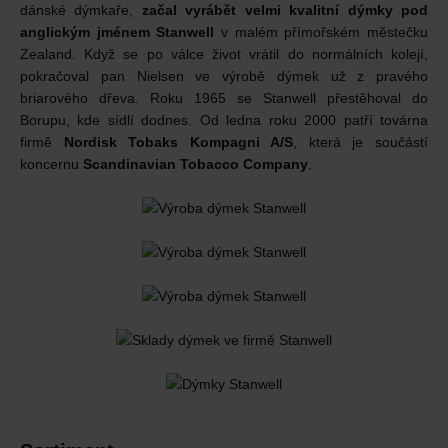
dánské dýmkaře,
začal vyrábět velmi kvalitní dýmky pod
anglickým jménem Stanwell
v malém přímořském městečku
Zealand. Když se po válce život vrátil do normálních kolejí,
pokračoval pan Nielsen ve výrobě dýmek už z pravého
briarového dřeva. Roku 1965 se Stanwell přestěhoval do
Borupu, kde sídlí dodnes. Od ledna roku 2000 patří továrna
firmě
Nordisk Tobaks Kompagni A/S
, která je součástí
koncernu
Scandinavian Tobacco Company
.