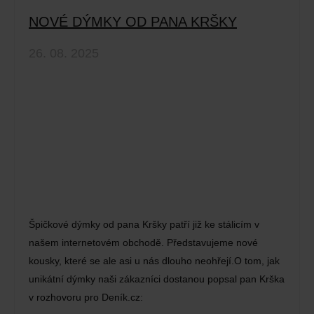
NOVÉ DÝMKY OD PANA KRŠKY
26. 08. 2025
Špičkové dýmky od pana Kršky patří již ke stálicím v
našem internetovém obchodě. Představujeme nové
kousky, které se ale asi u nás dlouho neohřejí.O tom, jak
unikátní dýmky naši zákazníci dostanou popsal pan Krška
v rozhovoru pro Deník.cz: