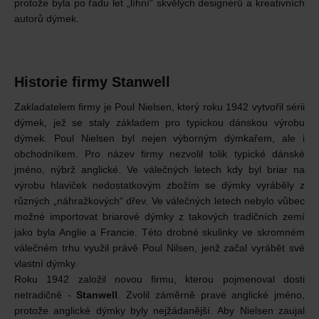
protože byla po řadu let „líhní“ skvělých designérů a kreativních
autorů dýmek.
Historie firmy Stanwell
Zakladatelem firmy je Poul Nielsen, který roku 1942 vytvořil sérii
dýmek, jež se staly základem pro typickou dánskou výrobu
dýmek. Poul Nielsen byl nejen výborným dýmkařem, ale i
obchodníkem. Pro název firmy nezvolil tolik typické dánské
jméno, nýbrž anglické. Ve válečných letech kdy byl briar na
výrobu hlaviček nedostatkovým zbožím se dýmky vyráběly z
různých „náhražkových“ dřev. Ve válečných letech nebylo vůbec
možné importovat briarové dýmky z takových tradičních zemí
jako byla Anglie a Francie. Této drobné skulinky ve skromném
válečném trhu využil právě Poul Nilsen, jenž začal vyrábět své
vlastní dýmky.
Roku 1942 založil novou firmu, kterou pojmenoval dosti
netradičně -
Stanwell
. Zvolil záměrně pravé anglické jméno,
protože anglické dýmky byly nejžádanější. Aby Nielsen zaujal