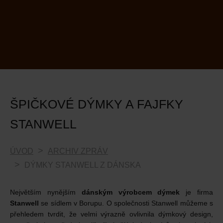
ŠPIČKOVÉ DÝMKY A FAJFKY
STANWELL
ÚVOD
ARCHIV ZPRÁV
DÝMKY STANWELL Z DÁNSKA
Největším nynějším
dánským výrobcem dýmek
je firma
Stanwell
se sídlem v Borupu. O společnosti Stanwell můžeme s
přehledem tvrdit, že velmi výrazně ovlivnila dýmkový design,