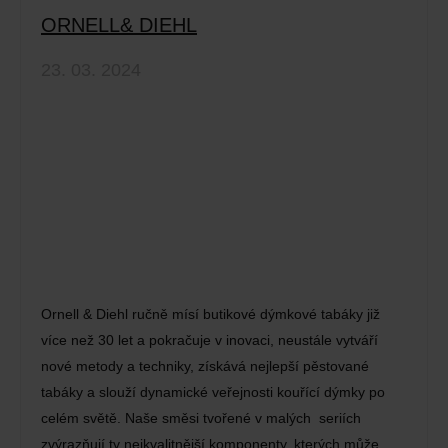
ORNELL& DIEHL
23. 03. 2024
Ornell & Diehl ručně mísí butikové dýmkové tabáky již
více než 30 let a pokračuje v inovaci, neustále vytváří
nové metody a techniky, získává nejlepší pěstované
tabáky a slouží dynamické veřejnosti kouřící dýmky po
celém světě. Naše směsi tvořené v malých seriích
zvýrazňují ty nejkvalitnější komponenty, kterých může