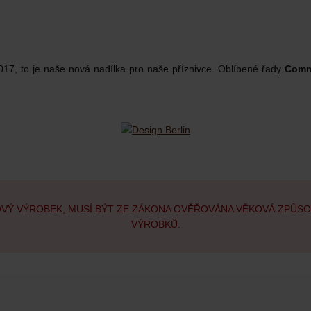
017, to je naše nová nadílka pro naše příznivce. Oblíbené řady
Comm
OVÝ VÝROBEK, MUSÍ BÝT ZE ZÁKONA OVĚŘOVÁNA VĚKOVÁ ZPŮS
VÝROBKŮ.