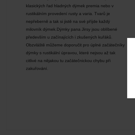
klasických řad hladných dýmek premia nebo v
rustikálním provedení rusty a varia. Tvarů je
nepřeberně a tak si jistě na své příjde každý
milovník dýmek.Dýmky pana Jirsy jsou oblíbené
především u začínajících i zkušených kuřáků.
Obzvláště můžeme doporučit pro úplné začátečníky
dýmky s rustikální úpravou, které nejsou až tak
citlivé na nějakou tu začátečnickou chybu při
zakuřování.