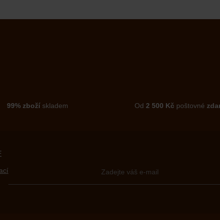
99% zboží
skladem
Od
2 500 Kč
poštovné
zda
E
ací