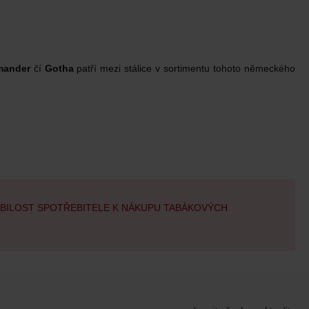
ander
čí
Gotha
patří mezi stálice v sortimentu tohoto německého
OBILOST SPOTŘEBITELE K NÁKUPU TABÁKOVÝCH