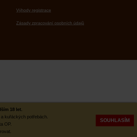
Výhody registrace
Zásady zpracování osobních údajů
ím 18 let.
h a kuřáckých potřebách.
SOUHLASÍM
ta OP.
rovat.