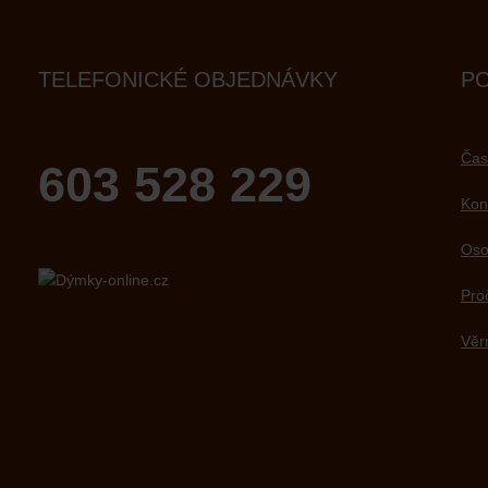
TELEFONICKÉ OBJEDNÁVKY
P
Čas
603 528 229
Kon
Oso
Pro
Věr