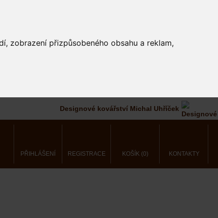
edí, zobrazení přizpůsobeného obsahu a reklam,
Designové kovářství Michal Uhříček
PŘIHLÁŠENÍ
REGISTRACE
KOŠÍK (0)
KONTAKTY