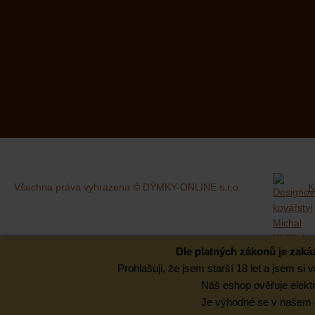
Všechna práva vyhrazena © DÝMKY-ONLINE s.r.o.
K
Dle platných zákonů je zak
Prohlašuji, že jsem starší 18 let a jsem s
Náš eshop ověřuje elektr
Je výhodné se v našem es