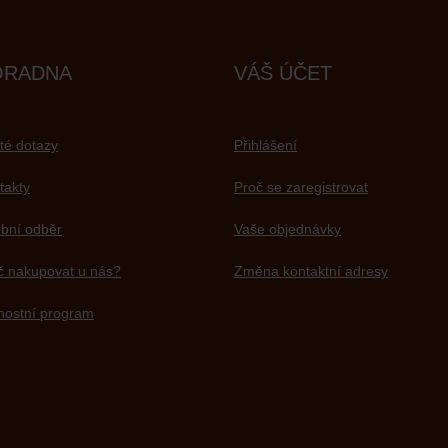
ORADNA
VÁŠ ÚČET
té dotazy
Přihlášení
takty
Proč se zaregistrovat
bní odběr
Vaše objednávky
č nakupovat u nás?
Změna kontaktní adresy
nostní program