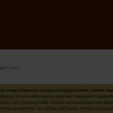
ovaný design
ázán prodej tabákových výrobků a kuřáckých potřeb osobám mladš
i vědom(a), že tyto stránky obsahují informace o tabákových výrobcíc
onicky věk systémem Adulto - moje ID, bankovní identita nebo identi
hopu zaregistrovat - viz. výhody oddíl "proč je výhodné se zaregist