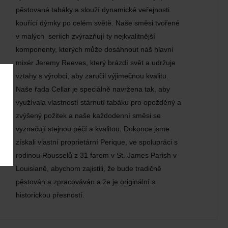
pěstované tabáky a slouží dynamické veřejnosti
kouřící dýmky po celém světě. Naše směsi tvořené
v malých seriích zvýrazňují ty nejkvalitnější
komponenty, kterých může dosáhnout náš hlavní
mixér Jeremy Reeves, který brázdí svět a udržuje
vztahy s výrobci, aby zaručil výjimečnou kvalitu.
Naše řada Cellar je speciálně navržena tak, aby
využívala vlastností stárnutí tabáku pro opožděný a
zvýšený požitek a naše každodenní směsi se
vyznačují stejnou péčí a kvalitou. Dokonce jsme
získali vlastní proprietární Perique, ve spolupráci s
rodinou Rousselů z 31 farem v St. James Parish v
Louisianě, abychom zajistili, že bude tradičně
pěstován a zpracováván a že je originální s
historickou přesností.