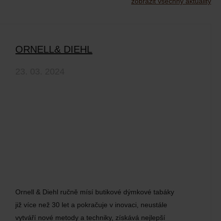
zobrazit všechny aktuality
ORNELL& DIEHL
23. 03. 2024
Ornell & Diehl ručně mísí butikové dýmkové tabáky
již více než 30 let a pokračuje v inovaci, neustále
vytváří nové metody a techniky, získává nejlepší