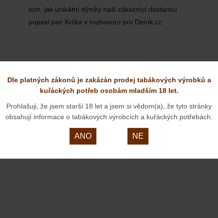
tom, jak unikátní dýmky naši zákazníci dostanou
popsal pan Krška v rozhovoru pro Deník.cz:
Dle platných zákonů je zakázán prodej tabákových výrobků a
kuřáckých potřeb osobám mladším 18 let.
Prohlašuji, že jsem starší 18 let a jsem si vědom(a), že tyto stránky
obsahují informace o tabákových výrobcích a kuřáckých potřebách.
ANO
NE