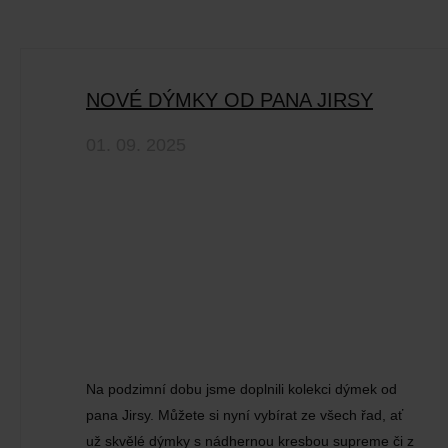
NOVÉ DÝMKY OD PANA JIRSY
01. 09. 2025
Na podzimní dobu jsme doplnili kolekci dýmek od
pana Jirsy. Můžete si nyní vybírat ze všech řad, ať
už skvělé dýmky s nádhernou kresbou supreme či z