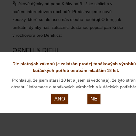
Špičkové dýmky od pana Kršky patří již ke stálicím v
našem internetovém obchodě. Představujeme nové
kousky, které se ale asi u nás dlouho neohřejí.O tom, jak
unikátní dýmky naši zákazníci dostanou popsal pan Krška
v rozhovoru pro Deník.cz:
ORNELL& DIEHL
23. 03. 2024
Dle platných zákonů je zakázán prodej tabákových výrobků
kuřáckých potřeb osobám mladším 18 let.
Prohlašuji, že jsem starší 18 let a jsem si vědom(a), že tyto strá
obsahují informace o tabákových výrobcích a kuřáckých potřebá
ANO
NE