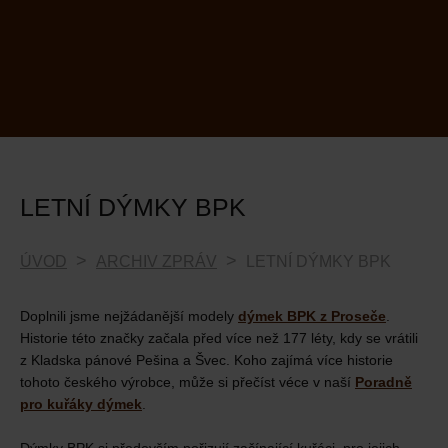
LETNÍ DÝMKY BPK
ÚVOD
ARCHIV ZPRÁV
LETNÍ DÝMKY BPK
Doplnili jsme nejžádanější modely
dýmek BPK z Proseče
.
Historie této značky začala před více než 177 léty, kdy se vrátili
z Kladska pánové Pešina a Švec. Koho zajímá více historie
tohoto českého výrobce, může si přečíst véce v naší
Poradně
pro kuřáky dýmek
.