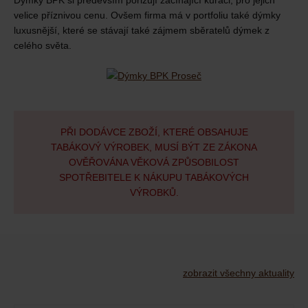
Dýmky BPK si především pořizují začínající kuřáci, pro jejich
velice příznivou cenu. Ovšem firma má v portfoliu také dýmky
luxusnější, které se stávají také zájmem sběratelů dýmek z
celého světa.
PŘI DODÁVCE ZBOŽÍ, KTERÉ OBSAHUJE
TABÁKOVÝ VÝROBEK, MUSÍ BÝT ZE ZÁKONA
OVĚŘOVÁNA VĚKOVÁ ZPŮSOBILOST
SPOTŘEBITELE K NÁKUPU TABÁKOVÝCH
VÝROBKŮ.
zobrazit všechny aktuality