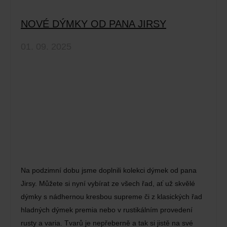
NOVÉ DÝMKY OD PANA JIRSY
01. 09. 2025
Na podzimní dobu jsme doplnili kolekci dýmek od pana
Jirsy. Můžete si nyní vybírat ze všech řad, ať už skvělé
dýmky s nádhernou kresbou supreme či z klasických řad
hladných dýmek premia nebo v rustikálním provedení
rusty a varia. Tvarů je nepřeberně a tak si jistě na své