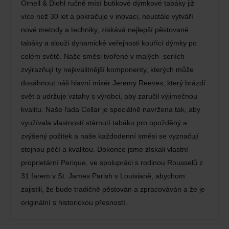
Ornell & Diehl ručně mísí butikové dýmkové tabáky již
více než 30 let a pokračuje v inovaci, neustále vytváří
nové metody a techniky, získává nejlepší pěstované
tabáky a slouží dynamické veřejnosti kouřící dýmky po
celém světě. Naše směsi tvořené v malých seriích
zvýrazňují ty nejkvalitnější komponenty, kterých může
dosáhnout náš hlavní mixér Jeremy Reeves, který brázdí
svět a udržuje vztahy s výrobci, aby zaručil výjimečnou
kvalitu. Naše řada Cellar je speciálně navržena tak, aby
využívala vlastností stárnutí tabáku pro opožděný a
zvýšený požitek a naše každodenní směsi se vyznačují
stejnou péčí a kvalitou. Dokonce jsme získali vlastní
proprietární Perique, ve spolupráci s rodinou Rousselů z
31 farem v St. James Parish v Louisianě, abychom
zajistili, že bude tradičně pěstován a zpracováván a že je
originální s historickou přesností.