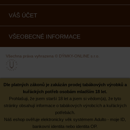
VÁŠ ÚČET
VŠEOBECNÉ INFORMACE
Všechna práva vyhrazena © DÝMKY-ONLINE s.r.o.
Kovaný design
Dle platných zákonů je zakázán prodej tabákových výrobků a
kuřáckých potřeb osobám mladším 18 let.
Prohlašuji, že jsem starší 18 let a jsem si vědom(a), že tyto
stránky obsahují informace o tabákových výrobcích a kuřáckých
potřebách.
Náš eshop ověřuje elektronicky věk systémem Adulto - moje ID,
bankovní identita nebo identita OP.