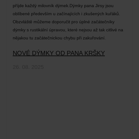
příjde každý milovník dýmek.Dýmky pana Jirsy jsou
oblíbené především u začínajících i zkušených kuřáků.
Obzvláště můžeme doporučit pro úplné začátečníky
dýmky s rustikální úpravou, které nejsou až tak citlivé na
nějakou tu začátečnickou chybu při zakuřování.
NOVÉ DÝMKY OD PANA KRŠKY
26. 08. 2025