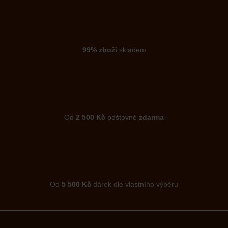
99% zboží
skladem
Od
2 500 Kč
poštovné
zdarma
Od
5 500 Kč
dárek dle vlastního výběru