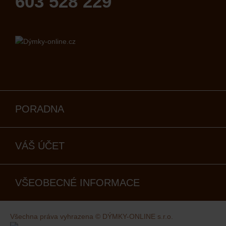
603 528 229
PORADNA
VÁŠ ÚČET
VŠEOBECNÉ INFORMACE
Všechna práva vyhrazena © DÝMKY-ONLINE s.r.o.