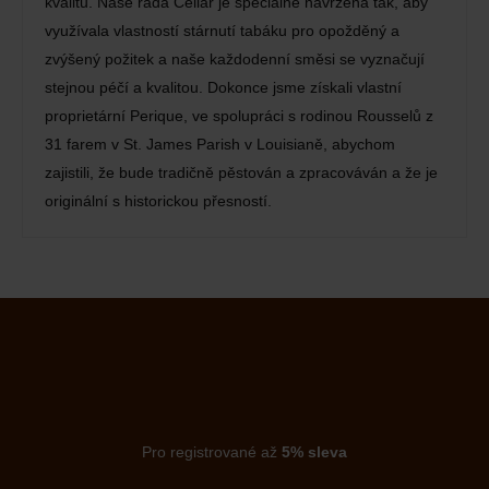
kvalitu. Naše řada Cellar je speciálně navržena tak, aby
využívala vlastností stárnutí tabáku pro opožděný a
zvýšený požitek a naše každodenní směsi se vyznačují
stejnou péčí a kvalitou. Dokonce jsme získali vlastní
proprietární Perique, ve spolupráci s rodinou Rousselů z
31 farem v St. James Parish v Louisianě, abychom
zajistili, že bude tradičně pěstován a zpracováván a že je
originální s historickou přesností.
Pro registrované až
5% sleva