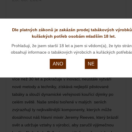
Dle platných zákonů je zakázán prodej tabákových výrobků
kuřáckých potřeb osobám mladším 18 let.
Prohlašuji, že jsem starší 18 let a jsem si vědom(a), že tyto strá
obsahují informace o tabákových výrobcích a kuřáckých potřebá
ANO
NE
Ornell & Diehl ručně mísí butikové dýmkové tabáky již
více než 30 let a pokračuje v inovaci, neustále vytváří
nové metody a techniky, získává nejlepší pěstované
tabáky a slouží dynamické veřejnosti kouřící dýmky po
celém světě. Naše směsi tvořené v malých seriích
zvýrazňují ty nejkvalitnější komponenty, kterých může
dosáhnout náš hlavní mixér Jeremy Reeves, který brázdí
svět a udržuje vztahy s výrobci, aby zaručil výjimečnou