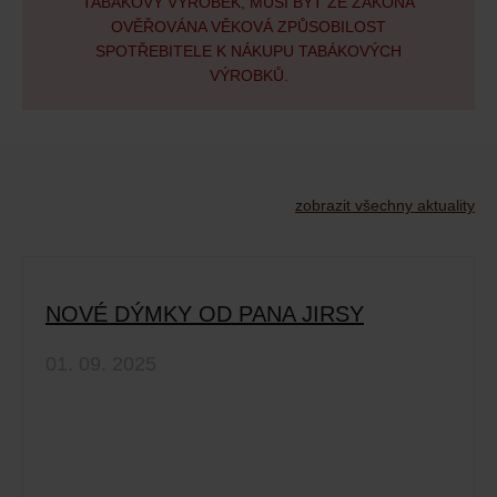
TABÁKOVÝ VÝROBEK, MUSÍ BÝT ZE ZÁKONA
OVĚŘOVÁNA VĚKOVÁ ZPŮSOBILOST
SPOTŘEBITELE K NÁKUPU TABÁKOVÝCH
VÝROBKŮ.
zobrazit všechny aktuality
NOVÉ DÝMKY OD PANA JIRSY
01. 09. 2025