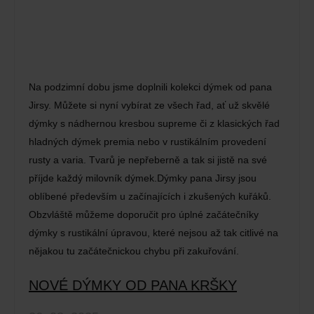
Na podzimní dobu jsme doplnili kolekci dýmek od pana
Jirsy. Můžete si nyní vybírat ze všech řad, ať už skvělé
dýmky s nádhernou kresbou supreme či z klasických řad
hladných dýmek premia nebo v rustikálním provedení
rusty a varia. Tvarů je nepřeberně a tak si jistě na své
příjde každý milovník dýmek.Dýmky pana Jirsy jsou
oblíbené především u začínajících i zkušených kuřáků.
Obzvláště můžeme doporučit pro úplné začátečníky
dýmky s rustikální úpravou, které nejsou až tak citlivé na
nějakou tu začátečnickou chybu při zakuřování.
NOVÉ DÝMKY OD PANA KRŠKY