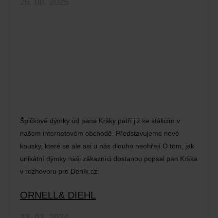
26. 08. 2025
Špičkové dýmky od pana Kršky patří již ke stálicím v
našem internetovém obchodě. Představujeme nové
kousky, které se ale asi u nás dlouho neohřejí.O tom, jak
unikátní dýmky naši zákazníci dostanou popsal pan Krška
v rozhovoru pro Deník.cz:
ORNELL& DIEHL
23. 03. 2024