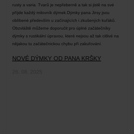
rusty a varia. Tvarů je nepřeberně a tak si jistě na své
příjde každý milovník dýmek.Dýmky pana Jirsy jsou
oblíbené především u začínajících i zkušených kuřáků.
Obzvláště můžeme doporučit pro úplné začátečníky
dýmky s rustikální úpravou, které nejsou až tak citlivé na
nějakou tu začátečnickou chybu při zakuřování.
NOVÉ DÝMKY OD PANA KRŠKY
26. 08. 2025