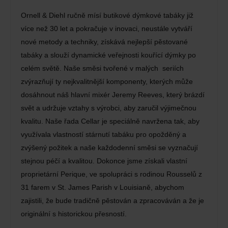
Ornell & Diehl ručně mísí butikové dýmkové tabáky již
více než 30 let a pokračuje v inovaci, neustále vytváří
nové metody a techniky, získává nejlepší pěstované
tabáky a slouží dynamické veřejnosti kouřící dýmky po
celém světě. Naše směsi tvořené v malých seriích
zvýrazňují ty nejkvalitnější komponenty, kterých může
dosáhnout náš hlavní mixér Jeremy Reeves, který brázdí
svět a udržuje vztahy s výrobci, aby zaručil výjimečnou
kvalitu. Naše řada Cellar je speciálně navržena tak, aby
využívala vlastností stárnutí tabáku pro opožděný a
zvýšený požitek a naše každodenní směsi se vyznačují
stejnou péčí a kvalitou. Dokonce jsme získali vlastní
proprietární Perique, ve spolupráci s rodinou Rousselů z
31 farem v St. James Parish v Louisianě, abychom
zajistili, že bude tradičně pěstován a zpracováván a že je
originální s historickou přesností.