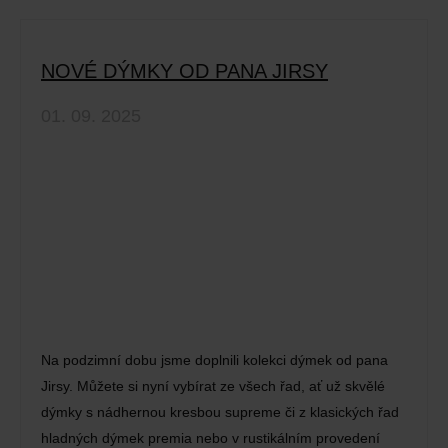
NOVÉ DÝMKY OD PANA JIRSY
01. 09. 2025
Na podzimní dobu jsme doplnili kolekci dýmek od pana
Jirsy. Můžete si nyní vybírat ze všech řad, ať už skvělé
dýmky s nádhernou kresbou supreme či z klasických řad
hladných dýmek premia nebo v rustikálním provedení