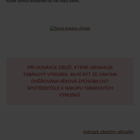
každé dýmce dostanete od nás malý dárek
.
PŘI DODÁVCE ZBOŽÍ, KTERÉ OBSAHUJE
TABÁKOVÝ VÝROBEK, MUSÍ BÝT ZE ZÁKONA
OVĚŘOVÁNA VĚKOVÁ ZPŮSOBILOST
SPOTŘEBITELE K NÁKUPU TABÁKOVÝCH
VÝROBKŮ.
zobrazit všechny aktuality