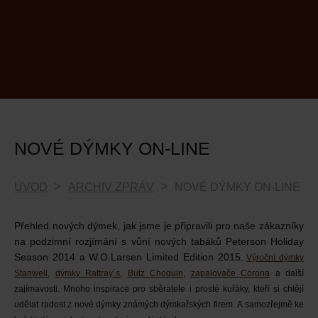
NOVÉ DÝMKY ON-LINE
ÚVOD
ARCHIV ZPRÁV
NOVÉ DÝMKY ON-LINE
Přehled nových dýmek, jak jsme je připravili pro naše zákazníky
na podzimní rozjímání s vůní nových tabáků Peterson Holiday
Season 2014 a W.O.Larsen Limited Edition 2015.
Výroční dýmky
Stanwell
,
dýmky Rattray´s
,
Butz Choquin
,
zapalovače Corona
a další
zajímavosti.
Mnoho inspirace pro sběratele i prosté kuřáky, kteří si chtějí
udělat radost z nové dýmky známých dýmkařských firem.
A samozřejmě ke