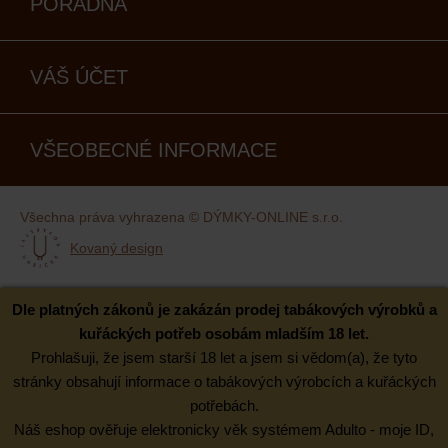
PORADNA
VÁŠ ÚČET
VŠEOBECNÉ INFORMACE
Všechna práva vyhrazena © DÝMKY-ONLINE s.r.o.
Kovaný design
Dle platných zákonů je zakázán prodej tabákových výrobků a
kuřáckých potřeb osobám mladším 18 let.
Prohlašuji, že jsem starší 18 let a jsem si vědom(a), že tyto
stránky obsahují informace o tabákových výrobcích a kuřáckých
potřebách.
Náš eshop ověřuje elektronicky věk systémem Adulto - moje ID,