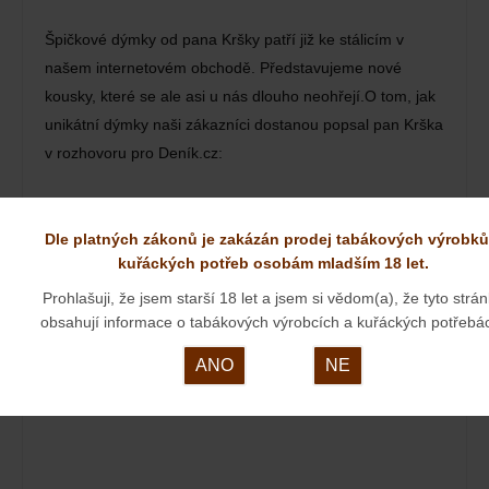
Špičkové dýmky od pana Kršky patří již ke stálicím v
našem internetovém obchodě. Představujeme nové
kousky, které se ale asi u nás dlouho neohřejí.O tom, jak
unikátní dýmky naši zákazníci dostanou popsal pan Krška
v rozhovoru pro Deník.cz:
ORNELL& DIEHL
Dle platných zákonů je zakázán prodej tabákových výrobků
23. 03. 2024
kuřáckých potřeb osobám mladším 18 let.
Prohlašuji, že jsem starší 18 let a jsem si vědom(a), že tyto strá
obsahují informace o tabákových výrobcích a kuřáckých potřebá
ANO
NE