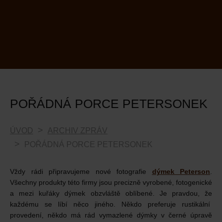
POŘÁDNÁ PORCE PETERSONEK
ÚVOD
ARCHIV ZPRÁV
POŘÁDNÁ PORCE PETERSONEK
Vždy rádi připravujeme nové fotografie
dýmek Peterson
.
Všechny produkty této firmy jsou precizně vyrobené, fotogenické
a mezi kuřáky dýmek obzvláště oblíbené. Je pravdou, že
každému se líbí něco jiného. Někdo preferuje rustikální
provedení, někdo má rád vymazlené dýmky v černé úpravě