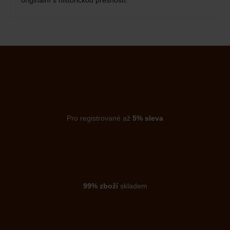
originální s historickou přesností.
Pro registrované až
5% sleva
99% zboží
skladem