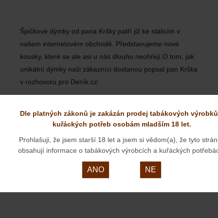
Špičkové dýmky od pana Kršky patří již ke stálicím v
našem internetovém obchodě. Představujeme nové
kousky, které se ale asi u nás dlouho neohřejí.O tom, jak
unikátní dýmky naši zákazníci dostanou popsal pan Krška
v rozhovoru pro Deník.cz:
ORNELL& DIEHL
Dle platných zákonů je zakázán prodej tabákových výrobků
kuřáckých potřeb osobám mladším 18 let.
23. 03. 2024
Prohlašuji, že jsem starší 18 let a jsem si vědom(a), že tyto strá
obsahují informace o tabákových výrobcích a kuřáckých potřebá
ANO
NE