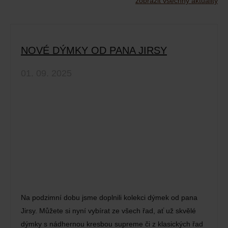
zobrazit všechny aktuality
NOVÉ DÝMKY OD PANA JIRSY
01. 09. 2025
Na podzimní dobu jsme doplnili kolekci dýmek od pana
Jirsy. Můžete si nyní vybírat ze všech řad, ať už skvělé
dýmky s nádhernou kresbou supreme či z klasických řad