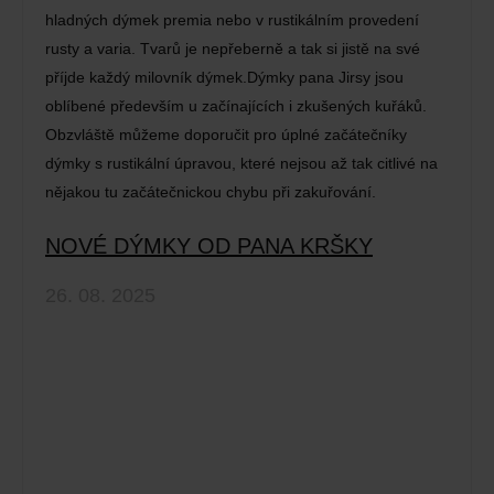
hladných dýmek premia nebo v rustikálním provedení
rusty a varia. Tvarů je nepřeberně a tak si jistě na své
příjde každý milovník dýmek.Dýmky pana Jirsy jsou
oblíbené především u začínajících i zkušených kuřáků.
Obzvláště můžeme doporučit pro úplné začátečníky
dýmky s rustikální úpravou, které nejsou až tak citlivé na
nějakou tu začátečnickou chybu při zakuřování.
NOVÉ DÝMKY OD PANA KRŠKY
26. 08. 2025