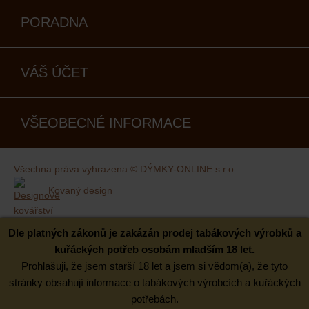
PORADNA
VÁŠ ÚČET
VŠEOBECNÉ INFORMACE
Všechna práva vyhrazena © DÝMKY-ONLINE s.r.o.
Kovaný design
Dle platných zákonů je zakázán prodej tabákových výrobků a
kuřáckých potřeb osobám mladším 18 let.
Prohlašuji, že jsem starší 18 let a jsem si vědom(a), že tyto
stránky obsahují informace o tabákových výrobcích a kuřáckých
potřebách.