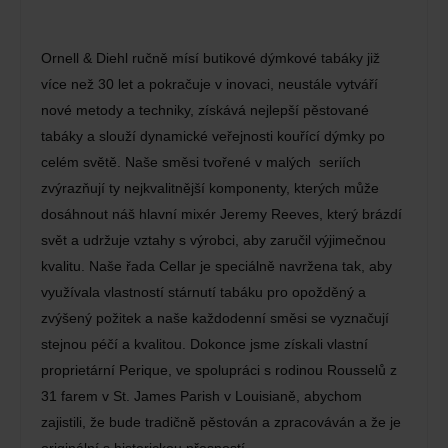
Ornell & Diehl ručně mísí butikové dýmkové tabáky již
více než 30 let a pokračuje v inovaci, neustále vytváří
nové metody a techniky, získává nejlepší pěstované
tabáky a slouží dynamické veřejnosti kouřící dýmky po
celém světě. Naše směsi tvořené v malých seriích
zvýrazňují ty nejkvalitnější komponenty, kterých může
dosáhnout náš hlavní mixér Jeremy Reeves, který brázdí
svět a udržuje vztahy s výrobci, aby zaručil výjimečnou
kvalitu. Naše řada Cellar je speciálně navržena tak, aby
využívala vlastností stárnutí tabáku pro opožděný a
zvýšený požitek a naše každodenní směsi se vyznačují
stejnou péčí a kvalitou. Dokonce jsme získali vlastní
proprietární Perique, ve spolupráci s rodinou Rousselů z
31 farem v St. James Parish v Louisianě, abychom
zajistili, že bude tradičně pěstován a zpracováván a že je