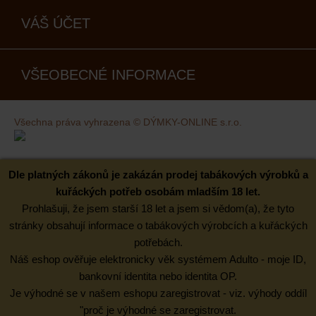
VÁŠ ÚČET
VŠEOBECNÉ INFORMACE
Všechna práva vyhrazena © DÝMKY-ONLINE s.r.o.
Kovaný design
Dle platných zákonů je zakázán prodej tabákových výrobků a
kuřáckých potřeb osobám mladším 18 let.
Prohlašuji, že jsem starší 18 let a jsem si vědom(a), že tyto
stránky obsahují informace o tabákových výrobcích a kuřáckých
potřebách.
Náš eshop ověřuje elektronicky věk systémem Adulto - moje ID,
bankovní identita nebo identita OP.
Je výhodné se v našem eshopu zaregistrovat - viz. výhody oddíl
"proč je výhodné se zaregistrovat.