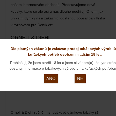
našem internetovém obchodě. Představujeme nové
kousky, které se ale asi u nás dlouho neohřejí.O tom, jak
unikátní dýmky naši zákazníci dostanou popsal pan Krška
v rozhovoru pro Deník.cz:
ORNELL& DIEHL
Dle platných zákonů je zakázán prodej tabákových výrobků
23. 03. 2024
kuřáckých potřeb osobám mladším 18 let.
Prohlašuji, že jsem starší 18 let a jsem si vědom(a), že tyto strá
obsahují informace o tabákových výrobcích a kuřáckých potřebá
ANO
NE
Ornell & Diehl ručně mísí butikové dýmkové tabáky již