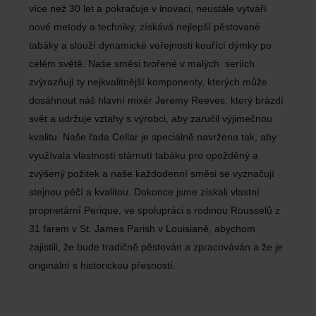
více než 30 let a pokračuje v inovaci, neustále vytváří
nové metody a techniky, získává nejlepší pěstované
tabáky a slouží dynamické veřejnosti kouřící dýmky po
celém světě. Naše směsi tvořené v malých seriích
zvýrazňují ty nejkvalitnější komponenty, kterých může
dosáhnout náš hlavní mixér Jeremy Reeves, který brázdí
svět a udržuje vztahy s výrobci, aby zaručil výjimečnou
kvalitu. Naše řada Cellar je speciálně navržena tak, aby
využívala vlastností stárnutí tabáku pro opožděný a
zvýšený požitek a naše každodenní směsi se vyznačují
stejnou péčí a kvalitou. Dokonce jsme získali vlastní
proprietární Perique, ve spolupráci s rodinou Rousselů z
31 farem v St. James Parish v Louisianě, abychom
zajistili, že bude tradičně pěstován a zpracováván a že je
originální s historickou přesností.