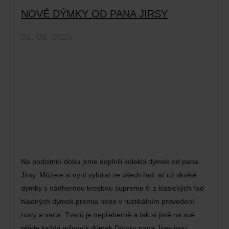
NOVÉ DÝMKY OD PANA JIRSY
01. 09. 2025
Na podzimní dobu jsme doplnili kolekci dýmek od pana
Jirsy. Můžete si nyní vybírat ze všech řad, ať už skvělé
dýmky s nádhernou kresbou supreme či z klasických řad
hladných dýmek premia nebo v rustikálním provedení
rusty a varia. Tvarů je nepřeberně a tak si jistě na své
příjde každý milovník dýmek.Dýmky pana Jirsy jsou