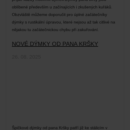
oblíbené především u začínajících i zkušených kuřáků.
Obzvláště můžeme doporučit pro úplné začátečníky
dýmky s rustikální úpravou, které nejsou až tak citlivé na
nějakou tu začátečnickou chybu při zakuřování.
NOVÉ DÝMKY OD PANA KRŠKY
26. 08. 2025
Špičkové dýmky od pana Kršky patří již ke stálicím v