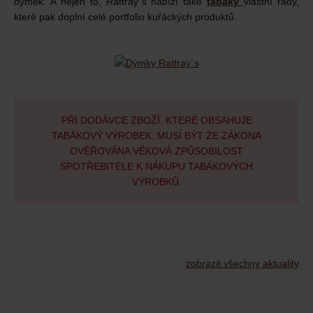
dýmek. A nejen to, Rattray´s nabízí také
tabáky
vlastní řady,
které pak doplní celé portfolio kuřáckých produktů.
PŘI DODÁVCE ZBOŽÍ, KTERÉ OBSAHUJE
TABÁKOVÝ VÝROBEK, MUSÍ BÝT ZE ZÁKONA
OVĚŘOVÁNA VĚKOVÁ ZPŮSOBILOST
SPOTŘEBITELE K NÁKUPU TABÁKOVÝCH
VÝROBKŮ.
zobrazit všechny aktuality