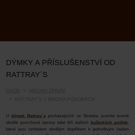
DÝMKY A PŘÍSLUŠENSTVÍ OD
RATTRAY´S
ÚVOD
ARCHIV ZPRÁV
RATTRAY´S V MNOHA PODOBÁCH
U
dýmek Rattray´s
pocházejících ze Skotska oceníte kromě
skvělé povrchové úpravy také šíři dalších
kuřáckých potřeb
,
které jsou vzhledem skvělým doplňkem k jednotlivým řadám