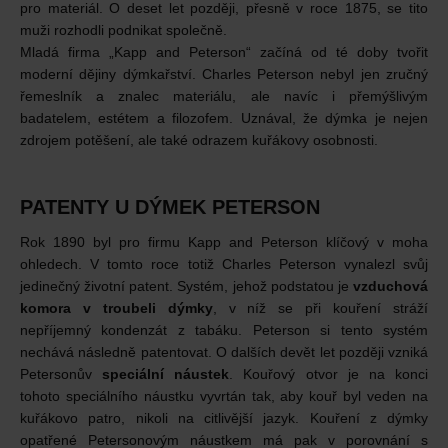
pro materiál. O deset let později, přesně v roce 1875, se tito
muži rozhodli podnikat společně.
Mladá firma „Kapp and Peterson“ začíná od té doby tvořit
moderní dějiny dýmkařství. Charles Peterson nebyl jen zručný
řemeslník a znalec materiálu, ale navíc i přemýšlivým
badatelem, estétem a filozofem. Uznával, že dýmka je nejen
zdrojem potěšení, ale také odrazem kuřákovy osobnosti.
PATENTY U DÝMEK PETERSON
Rok 1890 byl pro firmu Kapp and Peterson klíčový v moha
ohledech. V tomto roce totiž Charles Peterson vynalezl svůj
jedinečný životní patent. Systém, jehož podstatou je
vzduchová
komora v troubeli dýmky
, v níž se při kouření stráží
nepříjemný kondenzát z tabáku. Peterson si tento systém
nechává následně patentovat. O dalších devět let později vzniká
Petersonův
speciální náustek
. Kouřový otvor je na konci
tohoto speciálního náustku vyvrtán tak, aby kouř byl veden na
kuřákovo patro, nikoli na citlivější jazyk. Kouření z dýmky
opatřené Petersonovým náustkem má pak v porovnání s