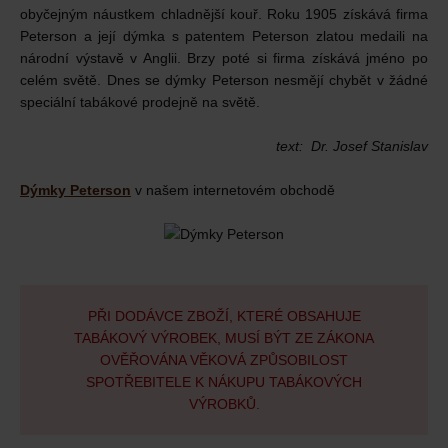
obyčejným náustkem chladnější kouř. Roku 1905 získává firma
Peterson a její dýmka s patentem Peterson zlatou medaili na
národní výstavě v Anglii. Brzy poté si firma získává jméno po
celém světě. Dnes se dýmky Peterson nesmějí chybět v žádné
speciální tabákové prodejně na světě.
text: Dr. Josef Stanislav
Dýmky Peterson
v našem internetovém obchodě
PŘI DODÁVCE ZBOŽÍ, KTERÉ OBSAHUJE
TABÁKOVÝ VÝROBEK, MUSÍ BÝT ZE ZÁKONA
OVĚŘOVÁNA VĚKOVÁ ZPŮSOBILOST
SPOTŘEBITELE K NÁKUPU TABÁKOVÝCH
VÝROBKŮ.