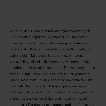
Ornell & Diehl ručně mísí butikové dýmkové tabáky již
více než 30 let a pokračuje v inovaci, neustále vytváří
nové metody a techniky, získává nejlepší pěstované
tabáky a slouží dynamické veřejnosti kouřící dýmky po
celém světě. Naše směsi tvořené v malých seriích
zvýrazňují ty nejkvalitnější komponenty, kterých může
dosáhnout náš hlavní mixér Jeremy Reeves, který brázdí
svět a udržuje vztahy s výrobci, aby zaručil výjimečnou
kvalitu. Naše řada Cellar je speciálně navržena tak, aby
využívala vlastností stárnutí tabáku pro opožděný a
zvýšený požitek a naše každodenní směsi se vyznačují
stejnou péčí a kvalitou. Dokonce jsme získali vlastní
proprietární Perique, ve spolupráci s rodinou Rousselů z