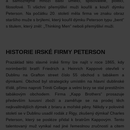
a samozřejmě mnozí další umělci, spisovatelé, politici,
filosofové. Ti všichni přemýšliví muži kouřili a kouří dýmku
Peterson. Na počátku 20. století měla firma ve znaku obraz
staršího muže s brýlemi, který kouřil dýmku Peterson typu „bent“
s titulem, který zněl: „Thinking Men“ neboli přemýšliví muži.
HISTORIE IRSKÉ FIRMY PETERSON
Prazáklad této slavné irské firmy lze najít v roce 1865, kdy
norimberští bratři Friedrich a Heinrich Kappové otevřeli v
Dublinu na Grafton street číslo 55 obchod s tabákem a
dýmkami. Obchod byl strategicky umístěn na hlavní dublinské
třídě, přímo naproti Triniti Collage a velmi brzy se stal prestižním
tabákovým obchodem. Firma „Kapp Brothers“ prosazuje
především luxusní zboží a zaměřuje se na prodej těch
nejkvalitnějších dýmek z briaru a mořské pěny. Někdy v polovině
století se v Dublinu usadil rodák z Rigy, zkušený dýmkař Charles
Peterson, který se posléze přidal k bratrům Kappovým. Tento
talentovaný muž vynikal nad jiné řemeslnou zručností a citem