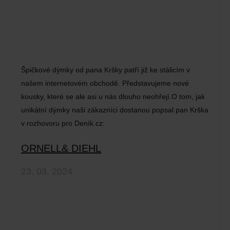
Špičkové dýmky od pana Kršky patří již ke stálicím v
našem internetovém obchodě. Představujeme nové
kousky, které se ale asi u nás dlouho neohřejí.O tom, jak
unikátní dýmky naši zákazníci dostanou popsal pan Krška
v rozhovoru pro Deník.cz:
ORNELL& DIEHL
23. 03. 2024