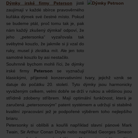
Dýmky irské firmy Peterson
jistě
zaujímají v každé sbírce pravověrného
kuřáka dýmek své čestné místo. Pokud
se budeme ptát, proč tomu tak je, pak
nám každý zkušený dýmkař odpoví, že
jeho „petersonka“ vyzařovala tak
svébytné kouzlo, že jakmile si ji vzal do
ruky, musel ji zkrátka mít. Ale jen toto
samotné kouzlo by asi nestačilo.
Souhrnně bychom mohli říci, že dýmky
irské firmy
Peterson
se vyznačují
klasickými, příjemně konzervativními tvary, jejichž vznik se
datuje do počátku 20. století. Tyto dýmky jsou harmonicky
vyváženým celkem, velmi dobře se drží v rukou a většinou jsou
střídmě zdobeny stříbrem. Mají optimální funkčnost, která je
zaručená „petersonovým“ patent systémem a udržují si stabilně
kvalitní zpracování jež je podpořené výběrem toho nejlepšího
briaru.
Petersonky si oblíbili a kouřili například slavní pánové Mark
Twain, Sir Arthur Conan Doyle nebo například Georges Simeon