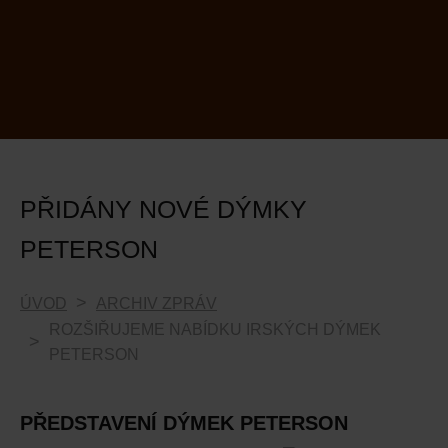
PŘIDÁNY NOVÉ DÝMKY
PETERSON
ÚVOD
ARCHIV ZPRÁV
ROZŠIŘUJEME NABÍDKU IRSKÝCH DÝMEK
PETERSON
PŘEDSTAVENÍ DÝMEK PETERSON