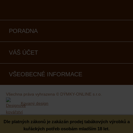
PORADNA
VÁŠ ÚČET
VŠEOBECNÉ INFORMACE
Všechna práva vyhrazena © DÝMKY-ONLINE s.r.o.
Kovaný design
Dle platných zákonů je zakázán prodej tabákových výrobků a
kuřáckých potřeb osobám mladším 18 let.