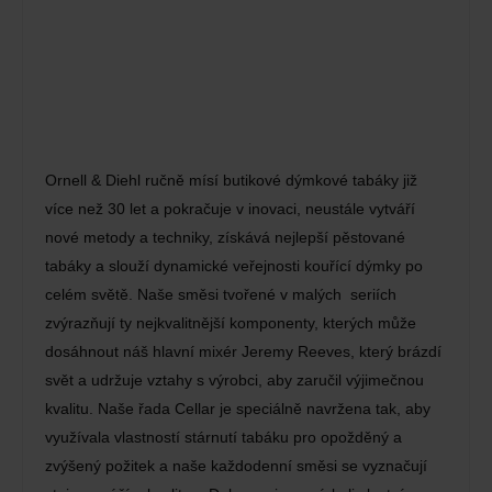
Ornell & Diehl ručně mísí butikové dýmkové tabáky již
více než 30 let a pokračuje v inovaci, neustále vytváří
nové metody a techniky, získává nejlepší pěstované
tabáky a slouží dynamické veřejnosti kouřící dýmky po
celém světě. Naše směsi tvořené v malých seriích
zvýrazňují ty nejkvalitnější komponenty, kterých může
dosáhnout náš hlavní mixér Jeremy Reeves, který brázdí
svět a udržuje vztahy s výrobci, aby zaručil výjimečnou
kvalitu. Naše řada Cellar je speciálně navržena tak, aby
využívala vlastností stárnutí tabáku pro opožděný a
zvýšený požitek a naše každodenní směsi se vyznačují