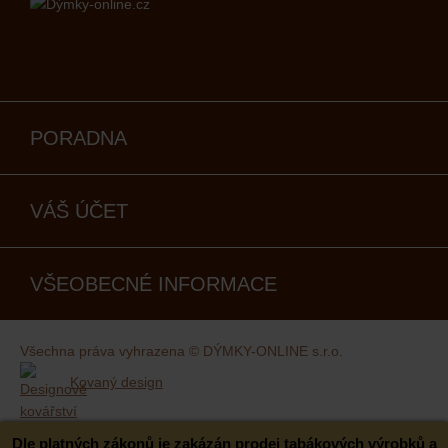
PORADNA
VÁŠ ÚČET
VŠEOBECNÉ INFORMACE
Všechna práva vyhrazena © DÝMKY-ONLINE s.r.o.
Kovaný design
Dle platných zákonů je zakázán prodej tabákových výrobků a