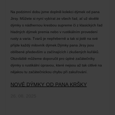
Na podzimní dobu jsme doplnili kolekci dýmek od pana
Jirsy. Můžete si nyní vybírat ze všech řad, ať už skvělé
dýmky s nádhernou kresbou supreme či z klasických řad
hladných dýmek premia nebo v rustikálním provedení
rusty a varia. Tvarů je nepřeberně a tak si jistě na své
příjde každý milovník dýmek.Dýmky pana Jirsy jsou
oblíbené především u začínajících i zkušených kuřáků.
Obzvláště můžeme doporučit pro úplné začátečníky
dýmky s rustikální úpravou, které nejsou až tak citlivé na
nějakou tu začátečnickou chybu při zakuřování.
NOVÉ DÝMKY OD PANA KRŠKY
26. 08. 2025