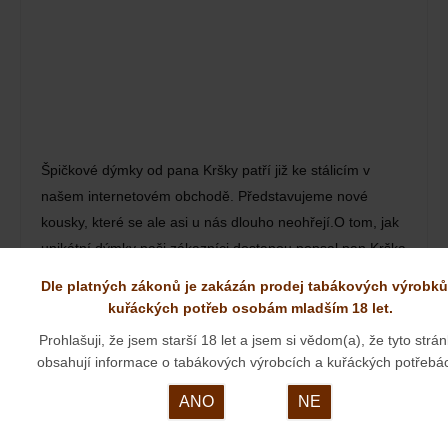
Špičkové dýmky od pana Kršky patří již ke stálicím v
našem internetovém obchodě. Představujeme nové
kousky, které se ale asi u nás dlouho neohřejí.O tom, jak
unikátní dýmky naši zákazníci dostanou popsal pan Krška
v rozhovoru pro Deník.cz:
Dle platných zákonů je zakázán prodej tabákových výrobků
kuřáckých potřeb osobám mladším 18 let.
ORNELL& DIEHL
Prohlašuji, že jsem starší 18 let a jsem si vědom(a), že tyto strá
obsahují informace o tabákových výrobcích a kuřáckých potřebá
23. 03. 2024
ANO
NE