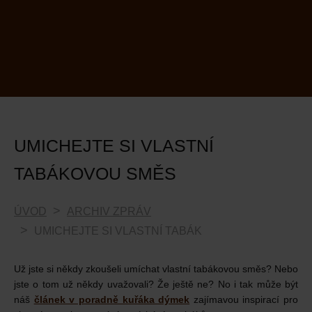
UMICHEJTE SI VLASTNÍ
TABÁKOVOU SMĚS
ÚVOD
ARCHIV ZPRÁV
UMICHEJTE SI VLASTNÍ TABÁK
Už jste si někdy zkoušeli umíchat vlastní tabákovou směs? Nebo
jste o tom už někdy uvažovali? Že ještě ne? No i tak může být
náš
článek v poradně kuřáka dýmek
zajímavou inspirací pro