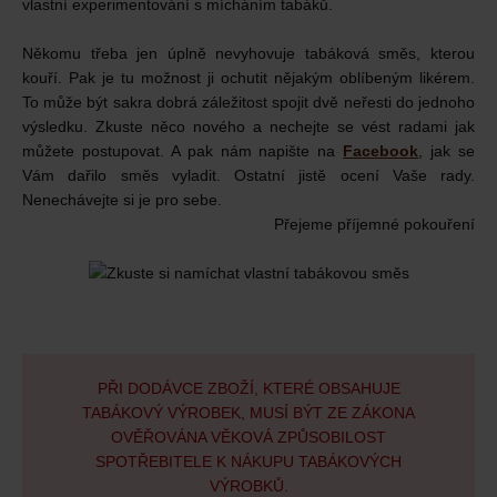
vlastní experimentování s mícháním tabáků.
Někomu třeba jen úplně nevyhovuje tabáková směs, kterou
kouří. Pak je tu možnost ji ochutit nějakým oblíbeným likérem.
To může být sakra dobrá záležitost spojit dvě neřesti do jednoho
výsledku. Zkuste něco nového a nechejte se vést radami jak
můžete postupovat. A pak nám napište na
Facebook
, jak se
Vám dařilo směs vyladit. Ostatní jistě ocení Vaše rady.
Nenechávejte si je pro sebe.
Přejeme příjemné pokouření
PŘI DODÁVCE ZBOŽÍ, KTERÉ OBSAHUJE
TABÁKOVÝ VÝROBEK, MUSÍ BÝT ZE ZÁKONA
OVĚŘOVÁNA VĚKOVÁ ZPŮSOBILOST
SPOTŘEBITELE K NÁKUPU TABÁKOVÝCH
VÝROBKŮ.