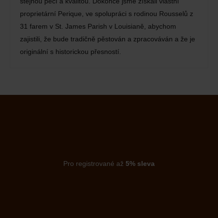
stejnou péčí a kvalitou. Dokonce jsme získali vlastní
proprietární Perique, ve spolupráci s rodinou Rousselů z
31 farem v St. James Parish v Louisianě, abychom
zajistili, že bude tradičně pěstován a zpracováván a že je
originální s historickou přesností.
Pro registrované až
5% sleva