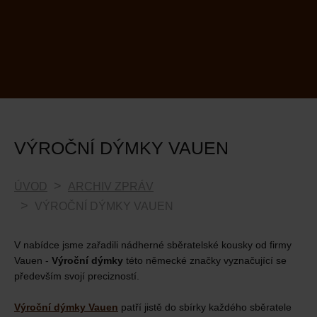
VÝROČNÍ DÝMKY VAUEN
ÚVOD
ARCHIV ZPRÁV
VÝROČNÍ DÝMKY VAUEN
V nabídce jsme zařadili nádherné sběratelské kousky od firmy
Vauen -
Výroční dýmky
této německé značky vyznačující se
především svojí precizností.
Výroční dýmky Vauen
patří jistě do sbírky každého sběratele