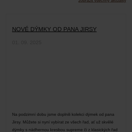
zobrazit všechny aktuality
NOVÉ DÝMKY OD PANA JIRSY
01. 09. 2025
Na podzimní dobu jsme doplnili kolekci dýmek od pana
Jirsy. Můžete si nyní vybírat ze všech řad, ať už skvělé
dýmky s nádhernou kresbou supreme či z klasických řad