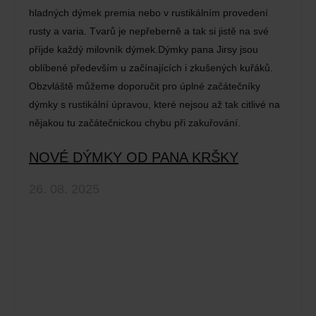
hladných dýmek premia nebo v rustikálním provedení
rusty a varia. Tvarů je nepřeberně a tak si jistě na své
příjde každý milovník dýmek.Dýmky pana Jirsy jsou
oblíbené především u začínajících i zkušených kuřáků.
Obzvláště můžeme doporučit pro úplné začátečníky
dýmky s rustikální úpravou, které nejsou až tak citlivé na
nějakou tu začátečnickou chybu při zakuřování.
NOVÉ DÝMKY OD PANA KRŠKY
26. 08. 2025