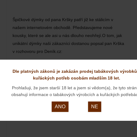
Špičkové dýmky od pana Kršky patří již ke stálicím v
našem internetovém obchodě. Představujeme nové
kousky, které se ale asi u nás dlouho neohřejí.O tom, jak
unikátní dýmky naši zákazníci dostanou popsal pan Krška
v rozhovoru pro Deník.cz:
ORNELL& DIEHL
Dle platných zákonů je zakázán prodej tabákových výrobků
kuřáckých potřeb osobám mladším 18 let.
23. 03. 2024
Prohlašuji, že jsem starší 18 let a jsem si vědom(a), že tyto strá
obsahují informace o tabákových výrobcích a kuřáckých potřebá
ANO
NE