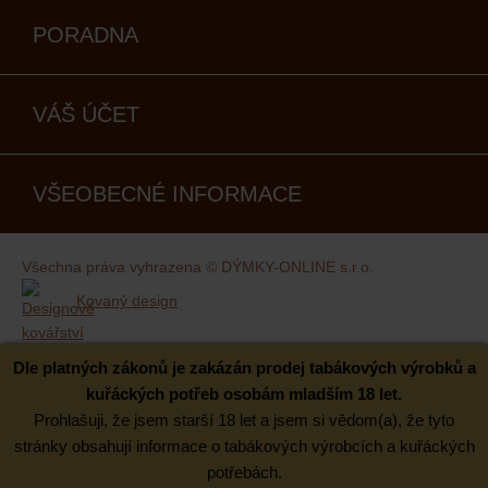
PORADNA
VÁŠ ÚČET
VŠEOBECNÉ INFORMACE
Všechna práva vyhrazena © DÝMKY-ONLINE s.r.o.
Kovaný design
Dle platných zákonů je zakázán prodej tabákových výrobků a
kuřáckých potřeb osobám mladším 18 let.
Prohlašuji, že jsem starší 18 let a jsem si vědom(a), že tyto
stránky obsahují informace o tabákových výrobcích a kuřáckých
potřebách.