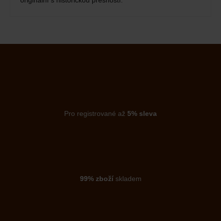
originální s historickou přesností.
Pro registrované až
5% sleva
99% zboží
skladem