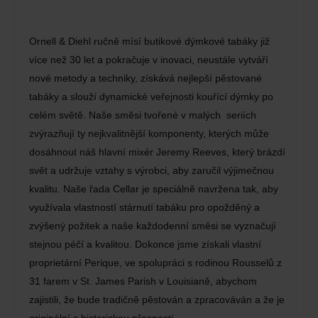
Ornell & Diehl ručně mísí butikové dýmkové tabáky již
více než 30 let a pokračuje v inovaci, neustále vytváří
nové metody a techniky, získává nejlepší pěstované
tabáky a slouží dynamické veřejnosti kouřící dýmky po
celém světě. Naše směsi tvořené v malých seriích
zvýrazňují ty nejkvalitnější komponenty, kterých může
dosáhnout náš hlavní mixér Jeremy Reeves, který brázdí
svět a udržuje vztahy s výrobci, aby zaručil výjimečnou
kvalitu. Naše řada Cellar je speciálně navržena tak, aby
využívala vlastností stárnutí tabáku pro opožděný a
zvýšený požitek a naše každodenní směsi se vyznačují
stejnou péčí a kvalitou. Dokonce jsme získali vlastní
proprietární Perique, ve spolupráci s rodinou Rousselů z
31 farem v St. James Parish v Louisianě, abychom
zajistili, že bude tradičně pěstován a zpracováván a že je