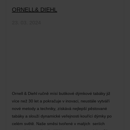
ORNELL& DIEHL
23. 03. 2024
Ornell & Diehl ručně mísí butikové dýmkové tabáky již
více než 30 let a pokračuje v inovaci, neustále vytváří
nové metody a techniky, získává nejlepší pěstované
tabáky a slouží dynamické veřejnosti kouřící dýmky po
celém světě. Naše směsi tvořené v malých seriích