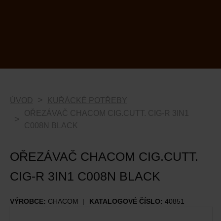
ÚVOD
KUŘÁCKÉ POTŘEBY
OŘEZÁVAČ CHACOM CIG.CUTT. CIG-R 3IN1
C008N BLACK
OŘEZÁVAČ CHACOM CIG.CUTT.
CIG-R 3IN1 C008N BLACK
VÝROBCE:
CHACOM
KATALOGOVÉ ČÍSLO:
40851