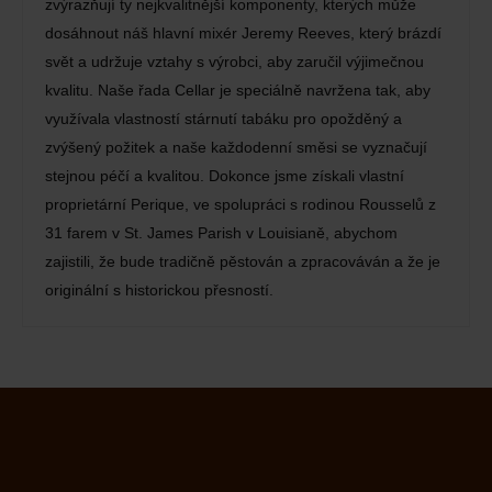
zvýrazňují ty nejkvalitnější komponenty, kterých může
dosáhnout náš hlavní mixér Jeremy Reeves, který brázdí
svět a udržuje vztahy s výrobci, aby zaručil výjimečnou
kvalitu. Naše řada Cellar je speciálně navržena tak, aby
využívala vlastností stárnutí tabáku pro opožděný a
zvýšený požitek a naše každodenní směsi se vyznačují
stejnou péčí a kvalitou. Dokonce jsme získali vlastní
proprietární Perique, ve spolupráci s rodinou Rousselů z
31 farem v St. James Parish v Louisianě, abychom
zajistili, že bude tradičně pěstován a zpracováván a že je
originální s historickou přesností.