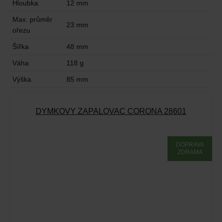
Hloubka
12 mm
Max. průměr
23 mm
ořezu
Šířka
48 mm
Váha
118 g
Výška
85 mm
DÝMKOVÝ ZAPALOVAČ CORONA 28601
DOPRAVA
ZDRAMA