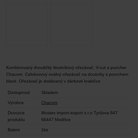
Kombinovaný dvoubřitý doutníkový ořezávač, V-cut a puncher
Chacom. Celokovový oválný ořezávač na doutníky s povrchem
black. Ořezávač je dodávaný v dárkové krabičce
Dostupnost
Skladem
Výrobce
Chacom
Dovozce
Mostex import-export s.r.o Tyršova 847
produktu
66447 Modřice
Balení
1ks