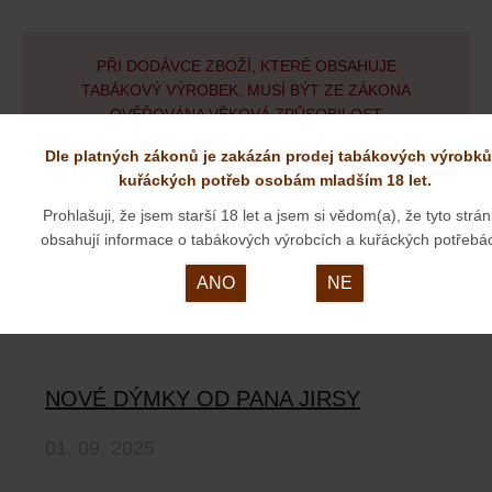
PŘI DODÁVCE ZBOŽÍ, KTERÉ OBSAHUJE
TABÁKOVÝ VÝROBEK, MUSÍ BÝT ZE ZÁKONA
OVĚŘOVÁNA VĚKOVÁ ZPŮSOBILOST
SPOTŘEBITELE K NÁKUPU TABÁKOVÝCH
Dle platných zákonů je zakázán prodej tabákových výrobků
VÝROBKŮ.
kuřáckých potřeb osobám mladším 18 let.
Prohlašuji, že jsem starší 18 let a jsem si vědom(a), že tyto strá
obsahují informace o tabákových výrobcích a kuřáckých potřebá
ANO
NE
zobrazit všechny aktuality
NOVÉ DÝMKY OD PANA JIRSY
01. 09. 2025