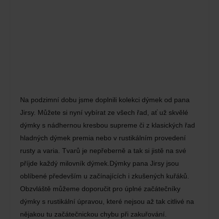
Na podzimní dobu jsme doplnili kolekci dýmek od pana
Jirsy. Můžete si nyní vybírat ze všech řad, ať už skvělé
dýmky s nádhernou kresbou supreme či z klasických řad
hladných dýmek premia nebo v rustikálním provedení
rusty a varia. Tvarů je nepřeberně a tak si jistě na své
příjde každý milovník dýmek.Dýmky pana Jirsy jsou
oblíbené především u začínajících i zkušených kuřáků.
Obzvláště můžeme doporučit pro úplné začátečníky
dýmky s rustikální úpravou, které nejsou až tak citlivé na
nějakou tu začátečnickou chybu při zakuřování.