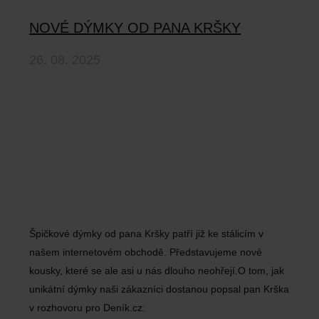
NOVÉ DÝMKY OD PANA KRŠKY
26. 08. 2025
Špičkové dýmky od pana Kršky patří již ke stálicím v
našem internetovém obchodě. Představujeme nové
kousky, které se ale asi u nás dlouho neohřejí.O tom, jak
unikátní dýmky naši zákazníci dostanou popsal pan Krška
v rozhovoru pro Deník.cz: