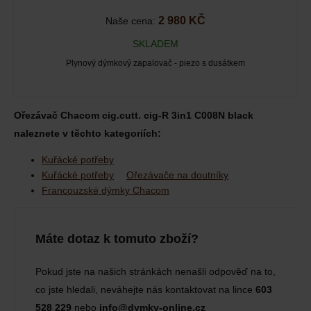
2 980 KČ
Naše cena:
SKLADEM
Plynový dýmkový zapalovač - piezo s dusátkem
Ořezávač Chacom cig.cutt. cig-R 3in1 C008N black
naleznete v těchto kategoriích:
Kuřácké potřeby
Kuřácké potřeby
Ořezávače na doutníky
Francouzské dýmky Chacom
Máte dotaz k tomuto zboží?
Pokud jste na našich stránkách nenašli odpověď na to,
co jste hledali, neváhejte nás kontaktovat na lince
603
528 229
nebo
info@dymky-online.cz