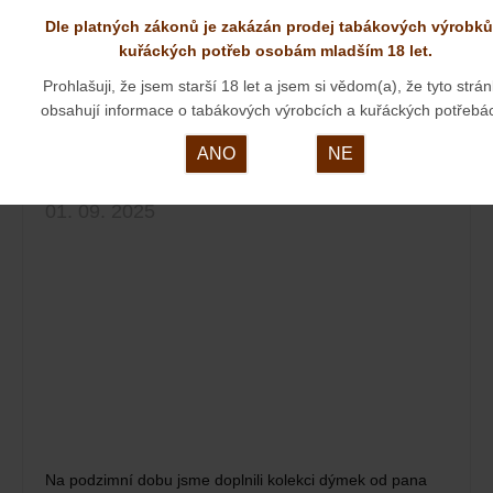
Dle platných zákonů je zakázán prodej tabákových výrobků
kuřáckých potřeb osobám mladším 18 let.
zobrazit všechny aktuality
Prohlašuji, že jsem starší 18 let a jsem si vědom(a), že tyto strá
obsahují informace o tabákových výrobcích a kuřáckých potřebá
ANO
NE
NOVÉ DÝMKY OD PANA JIRSY
01. 09. 2025
Na podzimní dobu jsme doplnili kolekci dýmek od pana