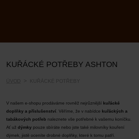
KUŘÁCKÉ POTŘEBY ASHTON
ÚVOD
KUŘÁCKÉ POTŘEBY
V našem e-shopu prodáváme rovněž nejrůznější
kuřácké
doplňky a příslušenství
. Věříme, že v nabídce
kuřáckých a
tabákových potřeb
naleznete vše potřebné k vašemu koníčku.
Ať už
dýmky
pouze sbíráte nebo jste také milovníky kouření
dýmek, jistě oceníte drobné doplňky, které k tomu patří.