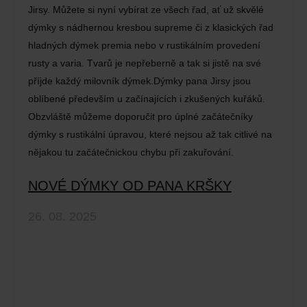
Jirsy. Můžete si nyní vybírat ze všech řad, ať už skvělé
dýmky s nádhernou kresbou supreme či z klasických řad
hladných dýmek premia nebo v rustikálním provedení
rusty a varia. Tvarů je nepřeberně a tak si jistě na své
příjde každý milovník dýmek.Dýmky pana Jirsy jsou
oblíbené především u začínajících i zkušených kuřáků.
Obzvláště můžeme doporučit pro úplné začátečníky
dýmky s rustikální úpravou, které nejsou až tak citlivé na
nějakou tu začátečnickou chybu při zakuřování.
NOVÉ DÝMKY OD PANA KRŠKY
26. 08. 2025