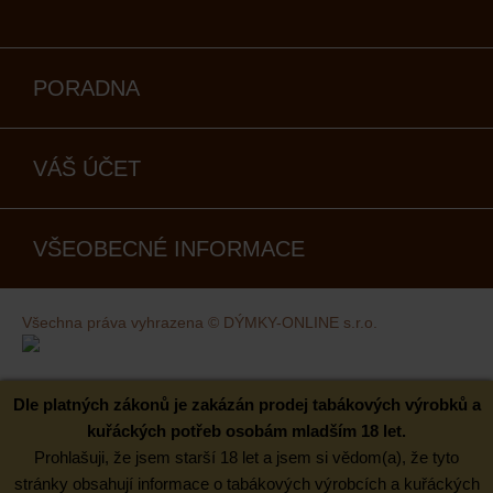
PORADNA
VÁŠ ÚČET
VŠEOBECNÉ INFORMACE
Všechna práva vyhrazena © DÝMKY-ONLINE s.r.o.
Kovaný design
Dle platných zákonů je zakázán prodej tabákových výrobků a
kuřáckých potřeb osobám mladším 18 let.
Prohlašuji, že jsem starší 18 let a jsem si vědom(a), že tyto
stránky obsahují informace o tabákových výrobcích a kuřáckých