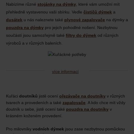
Nabízíme různé
stojánky na dýmky
, které vám umožní mít
přehledně vystavenou vaši sbírku. Vedle
čističů dýmek
a
dusátek
u nás naleznete také
plynové zapalovače
na dýmky a
pouzdra na dýmky
pro jejich pohodlné nošení. Nezbytnou
součástí jsou samozřejmě také
filtry do dýmek
od různých
výrobců a v různých baleních.
více informací
Kuřáci
doutníků
jistě ocení
ořezávače na doutníky
v různých
tvarech a provedeních a také
zapalovače
. A kdo chce mít vždy
doutník u sebe, jistě ocení také
pouzdra na doutníky
v
krásném koženém provedení.
Pro milovníky
vodních dýmek
jsou zase nezbytnou pomůckou