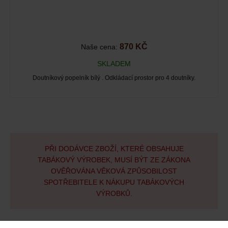
870 KČ
Naše cena:
SKLADEM
Doutníkový popelník bílý . Odkládací prostor pro 4 doutníky.
PŘI DODÁVCE ZBOŽÍ, KTERÉ OBSAHUJE
TABÁKOVÝ VÝROBEK, MUSÍ BÝT ZE ZÁKONA
OVĚŘOVÁNA VĚKOVÁ ZPŮSOBILOST
SPOTŘEBITELE K NÁKUPU TABÁKOVÝCH
VÝROBKŮ.