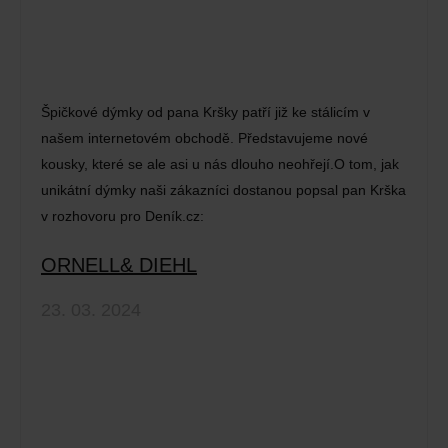
Špičkové dýmky od pana Kršky patří již ke stálicím v
našem internetovém obchodě. Představujeme nové
kousky, které se ale asi u nás dlouho neohřejí.O tom, jak
unikátní dýmky naši zákazníci dostanou popsal pan Krška
v rozhovoru pro Deník.cz:
ORNELL& DIEHL
23. 03. 2024