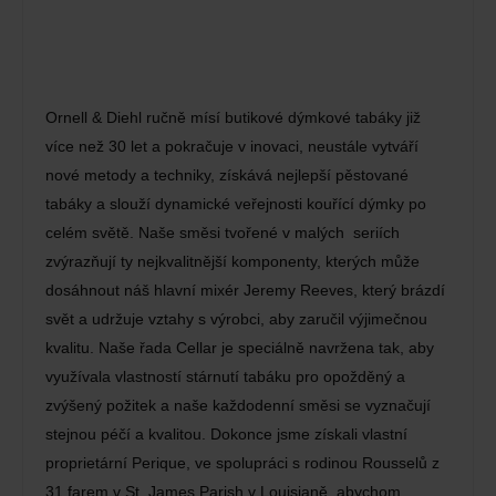
Ornell & Diehl ručně mísí butikové dýmkové tabáky již
více než 30 let a pokračuje v inovaci, neustále vytváří
nové metody a techniky, získává nejlepší pěstované
tabáky a slouží dynamické veřejnosti kouřící dýmky po
celém světě. Naše směsi tvořené v malých seriích
zvýrazňují ty nejkvalitnější komponenty, kterých může
dosáhnout náš hlavní mixér Jeremy Reeves, který brázdí
svět a udržuje vztahy s výrobci, aby zaručil výjimečnou
kvalitu. Naše řada Cellar je speciálně navržena tak, aby
využívala vlastností stárnutí tabáku pro opožděný a
zvýšený požitek a naše každodenní směsi se vyznačují
stejnou péčí a kvalitou. Dokonce jsme získali vlastní
proprietární Perique, ve spolupráci s rodinou Rousselů z
31 farem v St. James Parish v Louisianě, abychom