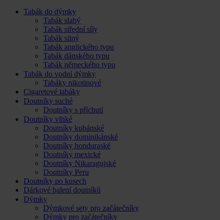
Tabák do dýmky
Tabák slabý
Tabák střední síly
Tabák silný
Tabák anglického typu
Tabák dánského typu
Tabák německého typu
Tabák do vodní dýmky
Tabáky nikotinové
Cigaretové tabáky
Doutníky suché
Doutníky s příchutí
Doutníky vlhké
Doutníky kubánské
Doutníky dominikánské
Doutníky honduraské
Doutníky mexické
Doutníky Nikaragujské
Doutníky Peru
Doutníky po kusech
Dárkové balení doutníků
Dýmky
Dýmkové sety pro začátečníky
Dýmky pro začátečníky