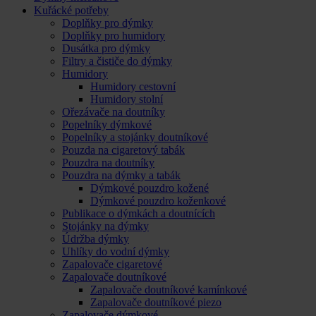
Kuřácké potřeby
Doplňky pro dýmky
Doplňky pro humidory
Dusátka pro dýmky
Filtry a čističe do dýmky
Humidory
Humidory cestovní
Humidory stolní
Ořezávače na doutníky
Popelníky dýmkové
Popelníky a stojánky doutníkové
Pouzda na cigaretový tabák
Pouzdra na doutníky
Pouzdra na dýmky a tabák
Dýmkové pouzdro kožené
Dýmkové pouzdro koženkové
Publikace o dýmkách a doutnících
Stojánky na dýmky
Údržba dýmky
Uhlíky do vodní dýmky
Zapalovače cigaretové
Zapalovače doutníkové
Zapalovače doutníkové kamínkové
Zapalovače doutníkové piezo
Zapalovače dýmkové