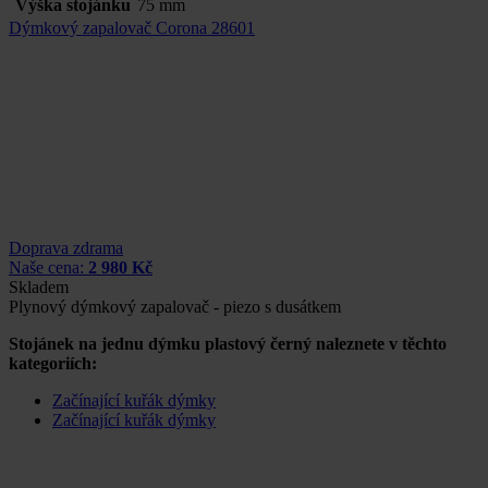
Výška stojánku
75 mm
Dýmkový zapalovač Corona 28601
Doprava zdrama
Naše cena:
2 980 Kč
Skladem
Plynový dýmkový zapalovač - piezo s dusátkem
Stojánek na jednu dýmku plastový černý naleznete v těchto
kategoriích:
Začínající kuřák dýmky
Začínající kuřák dýmky