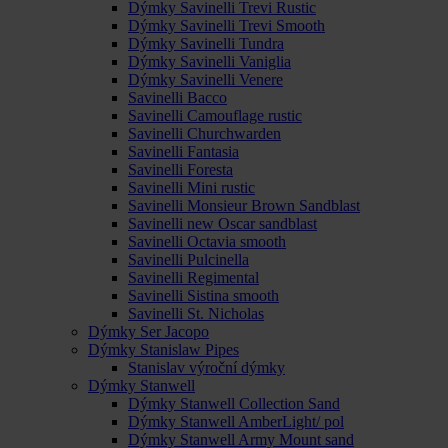
Dýmky Savinelli Trevi Rustic
Dýmky Savinelli Trevi Smooth
Dýmky Savinelli Tundra
Dýmky Savinelli Vaniglia
Dýmky Savinelli Venere
Savinelli Bacco
Savinelli Camouflage rustic
Savinelli Churchwarden
Savinelli Fantasia
Savinelli Foresta
Savinelli Mini rustic
Savinelli Monsieur Brown Sandblast
Savinelli new Oscar sandblast
Savinelli Octavia smooth
Savinelli Pulcinella
Savinelli Regimental
Savinelli Sistina smooth
Savinelli St. Nicholas
Dýmky Ser Jacopo
Dýmky Stanislaw Pipes
Stanislav výroční dýmky
Dýmky Stanwell
Dýmky Stanwell Collection Sand
Dýmky Stanwell AmberLight/ pol
Dýmky Stanwell Army Mount sand