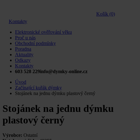
Košík (0)
Kontakty
Elektronické ověřování věku
Proč u nás
Obchodní podmínky
Poradna
Aktuality
Odkazy
Kontakty
603 528 229
info@dymky-online.cz
Úvod
Začínající kuřák dýmky
Stojánek na jednu dýmku plastový černý
Stojánek na jednu dýmku
plastový černý
Výrobce:
Ostatní