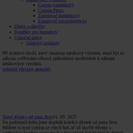
Corona kamínkový
Corona Piezo
Zapalovač kamínkový
Zapalovač piezoelektrický
Dárky a dárečky
Doplňky pro humidory
Vánoční dárky
Dárkové poukazy
Při dodávce zboží, které obsahuje tabákový výrobek, musí být ze
zákona ověřována věková způsobilost spotřebitele k nákupu
tabákových výrobků.
zobrazit všechny aktuality
Nové dýmky od pana Jirsy
01. 09. 2025
Na podzimní dobu jsme doplnili kolekci dýmek od pana Jirsy.
Můžete si nyní vybírat ze všech řad, ať už skvělé dýmky s
nádhernou kresbou supreme či z klasických řad hladných dýmek