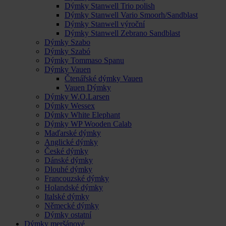
Dýmky Stanwell Trio polish
Dýmky Stanwell Vario Smoorh/Sandblast
Dýmky Stanwell výroční
Dýmky Stanwell Zebrano Sandblast
Dýmky Szabo
Dýmky Szabó
Dýmky Tommaso Spanu
Dýmky Vauen
Čtenářské dýmky Vauen
Vauen Dýmky
Dýmky W.O.Larsen
Dýmky Wessex
Dýmky White Elephant
Dýmky WP Wooden Calab
Maďarské dýmky
Anglické dýmky
České dýmky
Dánské dýmky
Dlouhé dýmky
Francouzské dýmky
Holandské dýmky
Italské dýmky
Německé dýmky
Dýmky ostatní
Dýmky meršánové