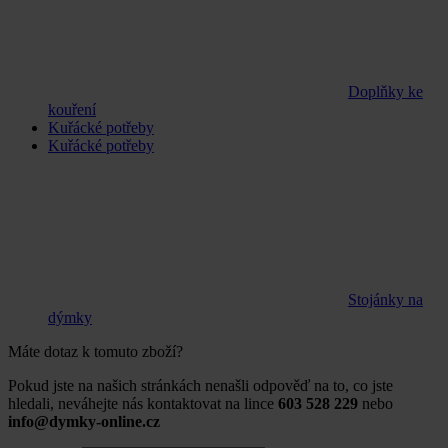
Doplňky ke
kouření
Kuřácké potřeby
Kuřácké potřeby
Stojánky na
dýmky
Máte dotaz k tomuto zboží?
Pokud jste na našich stránkách nenašli odpověď na to, co jste
hledali, neváhejte nás kontaktovat na lince
603 528 229
nebo
info@dymky-online.cz