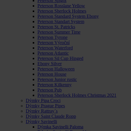
Peterson Spigot
Peterson Rosslane Yellow
Peterson Sherlock Holmes
Peterson Standard System Ebony
Peterson Standart System
Peterson St. Patricks
Peterson Summer Time
Peterson Tyrone
Peterson Výroční
Peterson Waterford
Peterson Atlantic
Peterson Sil Cup Hinged
Ebony Silver
Peterson Halloween
Peterson House
Peterson Junior rustic
Peterson Kilkenny
Peterson Pub
Peterson Sherlock Holmes Christmas 2021
Dýmky Pipa Croci
Dýmky Prague Pipes
Dýmky Rattray´s
Dýmky Saint Claude Ropp
Dýmky Savinelli
Dýmka Savinelli Paloma