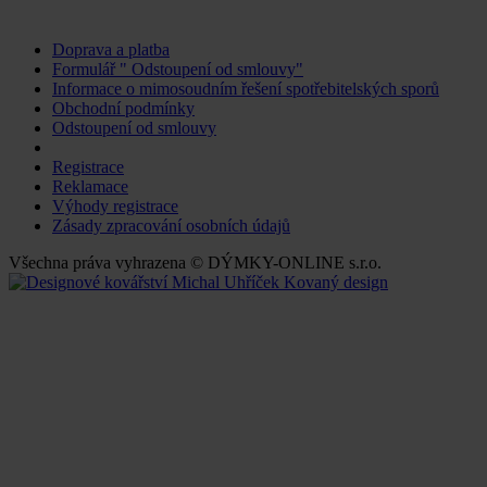
Doprava a platba
Formulář " Odstoupení od smlouvy"
Informace o mimosoudním řešení spotřebitelských sporů
Obchodní podmínky
Odstoupení od smlouvy
Změnit nastavení cookies
Registrace
Reklamace
Výhody registrace
Zásady zpracování osobních údajů
Všechna práva vyhrazena © DÝMKY-ONLINE s.r.o.
Kovaný design