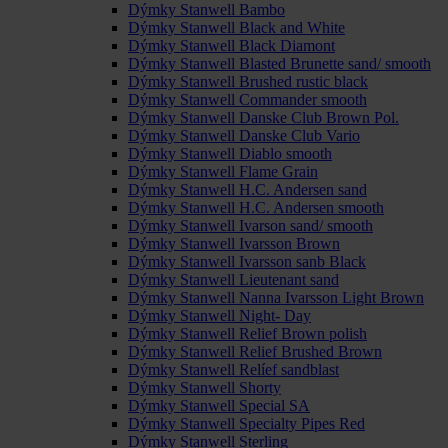
Dýmky Stanwell Bambo
Dýmky Stanwell Black and White
Dýmky Stanwell Black Diamont
Dýmky Stanwell Blasted Brunette sand/ smooth
Dýmky Stanwell Brushed rustic black
Dýmky Stanwell Commander smooth
Dýmky Stanwell Danske Club Brown Pol.
Dýmky Stanwell Danske Club Vario
Dýmky Stanwell Diablo smooth
Dýmky Stanwell Flame Grain
Dýmky Stanwell H.C. Andersen sand
Dýmky Stanwell H.C. Andersen smooth
Dýmky Stanwell Ivarson sand/ smooth
Dýmky Stanwell Ivarsson Brown
Dýmky Stanwell Ivarsson sanb Black
Dýmky Stanwell Lieutenant sand
Dýmky Stanwell Nanna Ivarsson Light Brown
Dýmky Stanwell Night- Day
Dýmky Stanwell Relief Brown polish
Dýmky Stanwell Relief Brushed Brown
Dýmky Stanwell Relíef sandblast
Dýmky Stanwell Shorty
Dýmky Stanwell Special SA
Dýmky Stanwell Specialty Pipes Red
Dýmky Stanwell Sterling