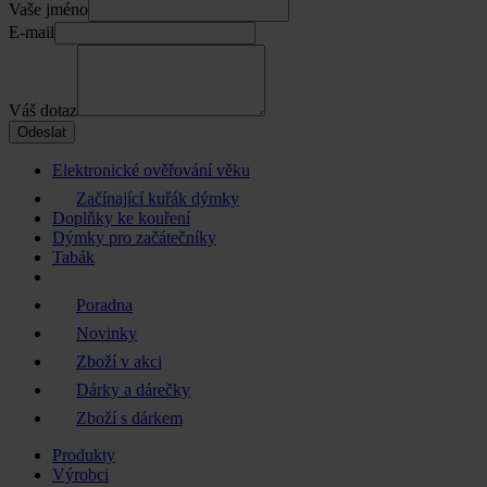
Vaše jméno
E-mail
Váš dotaz
Odeslat
Elektronické ověřování věku
Začínající kuřák dýmky
Doplňky ke kouření
Dýmky pro začátečníky
Tabák
Poradna
Novinky
Zboží v akci
Dárky a dárečky
Zboží s dárkem
Produkty
Výrobci