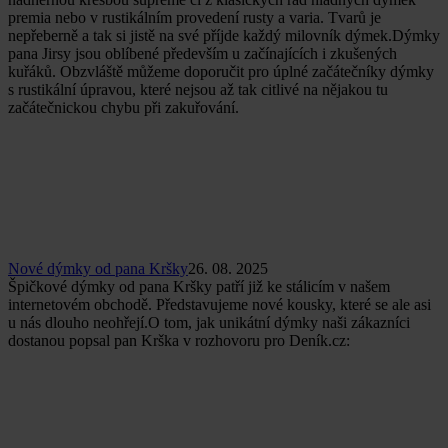
premia nebo v rustikálním provedení rusty a varia. Tvarů je
nepřeberně a tak si jistě na své příjde každý milovník dýmek.Dýmky
pana Jirsy jsou oblíbené především u začínajících i zkušených
kuřáků. Obzvláště můžeme doporučit pro úplné začátečníky dýmky
s rustikální úpravou, které nejsou až tak citlivé na nějakou tu
začátečnickou chybu při zakuřování.
Nové dýmky od pana Kršky
26. 08. 2025
Špičkové dýmky od pana Kršky patří již ke stálicím v našem
internetovém obchodě. Představujeme nové kousky, které se ale asi
u nás dlouho neohřejí.O tom, jak unikátní dýmky naši zákazníci
dostanou popsal pan Krška v rozhovoru pro Deník.cz: