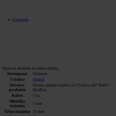
Kategorie
Plastový stojánek na jednu dýmku.
Dostupnost
Skladem
Výrobce
Ostatní
Dovozce
Mostex import-export s.r.o Tyršova 847 66447
produktu
Modřice
Balení
1 ks
Hloubka
3 mm
stojánku
Šířka stojánku
55 mm