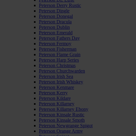
Peterson Derry Rustic
Peterson Dingle
Peterson Donegal
Peterson Dracula
Peterson Dublin
Peterson Emerald
Peterson Fathers Day
Peterson Fermoy
Peterson Fisherman
Peterson Flame Grain
Peterson Harp Series
Peterson Christmas
Peterson Churchwarden
Peterson Irish Sea
Peterson Irish Whiskey
Peterson Kenmare
Peterson Kerry
Peterson Kildare
Peterson Killarney
Peterson Killarney Ebony
Peterson Kinsale Rustic
Peterson Kinsale Smoth
Peterson Newgrange Spigot
Peterson Orange Army