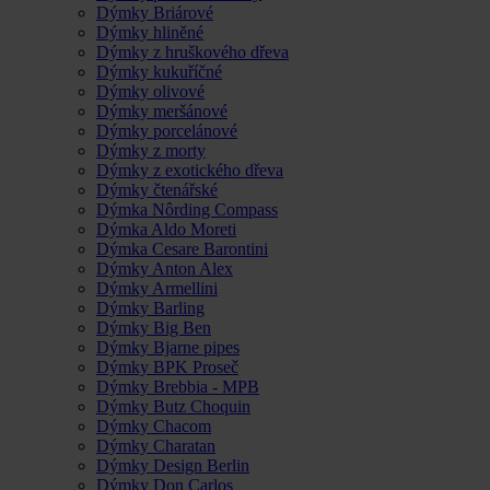
Dýmky Briárové
Dýmky hliněné
Dýmky z hruškového dřeva
Dýmky kukuříčné
Dýmky olivové
Dýmky meršánové
Dýmky porcelánové
Dýmky z morty
Dýmky z exotického dřeva
Dýmky čtenářské
Dýmka Nôrding Compass
Dýmka Aldo Moreti
Dýmka Cesare Barontini
Dýmky Anton Alex
Dýmky Armellini
Dýmky Barling
Dýmky Big Ben
Dýmky Bjarne pipes
Dýmky BPK Proseč
Dýmky Brebbia - MPB
Dýmky Butz Choquin
Dýmky Chacom
Dýmky Charatan
Dýmky Design Berlin
Dýmky Don Carlos