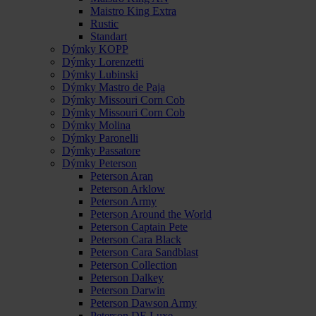
Maistro King Extra
Rustic
Standart
Dýmky KOPP
Dýmky Lorenzetti
Dýmky Lubinski
Dýmky Mastro de Paja
Dýmky Missouri Corn Cob
Dýmky Missouri Corn Cob
Dýmky Molina
Dýmky Paronelli
Dýmky Passatore
Dýmky Peterson
Peterson Aran
Peterson Arklow
Peterson Army
Peterson Around the World
Peterson Captain Pete
Peterson Cara Black
Peterson Cara Sandblast
Peterson Collection
Peterson Dalkey
Peterson Darwin
Peterson Dawson Army
Peterson DE Luxe