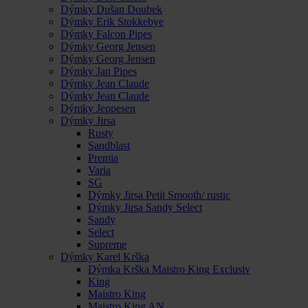
Dýmky Dušan Doubek
Dýmky Erik Stokkebye
Dýmky Falcon Pipes
Dýmky Georg Jensen
Dýmky Georg Jensen
Dýmky Jan Pipes
Dýmky Jean Claude
Dýmky Jean Claude
Dýmky Jeppesen
Dýmky Jirsa
Rusty
Sandblast
Premia
Varia
SG
Dýmky Jirsa Petit Smooth/ rustic
Dýmky Jirsa Sandy Select
Sandy
Select
Supreme
Dýmky Karel Krška
Dýmka Krška Maistro King Exclusiv
King
Maistro King
Maistro King AN