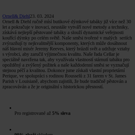
Ornell& Diehl
23. 03. 2024
Ornell & Diehl ručně mísí butikové dýmkové tabáky již více než 30
let a pokračuje v inovaci, neustále vytváří nové metody a techniky,
získává nejlepší pěstované tabáky a slouží dynamické veřejnosti
kouřící dýmky po celém světě. Naše směsi tvořené v malých seriích
zvýrazňují ty nejkvalitnější komponenty, kterých může dosáhnout
náš hlavní mixér Jeremy Reeves, který brázdí svět a udržuje vztahy
s výrobci, aby zaručil výjimečnou kvalitu. Naše řada Cellar je
speciálně navržena tak, aby využívala vlastností stárnutí tabáku pro
opožděný a zvýšený požitek a naše každodenní směsi se vyznačují
stejnou péčí a kvalitou. Dokonce jsme získali vlastní proprietární
Perique, ve spolupráci s rodinou Rousselů z 31 farem v St. James
Parish v Louisianě, abychom zajistili, že bude tradičně pěstován a
zpracováván a že je originální s historickou přesností.
Pro registrované až
5% sleva
99% zboží
skladem