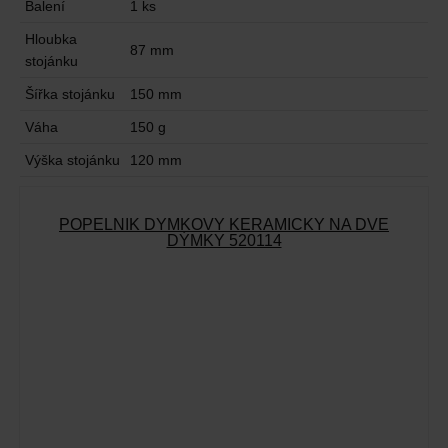
Balení
1 ks
Hloubka
87 mm
stojánku
Šířka stojánku
150 mm
Váha
150 g
Výška stojánku
120 mm
POPELNÍK DÝMKOVÝ KERAMICKÝ NA DVĚ
DÝMKY 520114