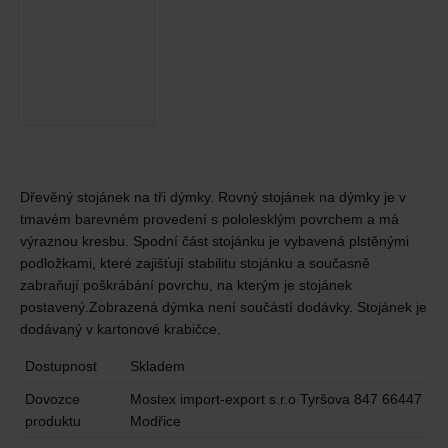
Dřevěný stojánek na tři dýmky. Rovný stojánek na dýmky je v
tmavém barevném provedení s pololesklým povrchem a má
výraznou kresbu. Spodní část stojánku je vybavená plstěnými
podložkami, které zajišťují stabilitu stojánku a současně
zabraňují poškrábání povrchu, na kterým je stojánek
postavený.Zobrazená dýmka není součástí dodávky. Stojánek je
dodávaný v kartonové krabičce.
Dostupnost
Skladem
Dovozce
Mostex import-export s.r.o Tyršova 847 66447
produktu
Modřice