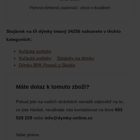
Plynový dýmkový zapalovač - piezo s dusátkem
Stojánek na tři dýmky tmavý 34256 naleznete v těchto
kategoriích:
Kuřácké potřeby
Kuřácké potřeby
Stojánky na dýmky
Dýmky BPK Proseč u Skutče
Máte dotaz k tomuto zboží?
Pokud jste na našich stránkách nenašli odpověď na to,
co jste hledali, neváhejte nás kontaktovat na lince
603
528 229
nebo
info@dymky-online.cz
Vaše jméno