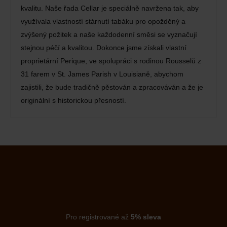
kvalitu. Naše řada Cellar je speciálně navržena tak, aby
využívala vlastností stárnutí tabáku pro opožděný a
zvýšený požitek a naše každodenní směsi se vyznačují
stejnou péčí a kvalitou. Dokonce jsme získali vlastní
proprietární Perique, ve spolupráci s rodinou Rousselů z
31 farem v St. James Parish v Louisianě, abychom
zajistili, že bude tradičně pěstován a zpracováván a že je
originální s historickou přesností.
Pro registrované až
5% sleva