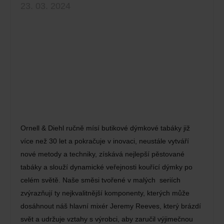
23. 03. 2024
Ornell & Diehl ručně mísí butikové dýmkové tabáky již
více než 30 let a pokračuje v inovaci, neustále vytváří
nové metody a techniky, získává nejlepší pěstované
tabáky a slouží dynamické veřejnosti kouřící dýmky po
celém světě. Naše směsi tvořené v malých seriích
zvýrazňují ty nejkvalitnější komponenty, kterých může
dosáhnout náš hlavní mixér Jeremy Reeves, který brázdí
svět a udržuje vztahy s výrobci, aby zaručil výjimečnou