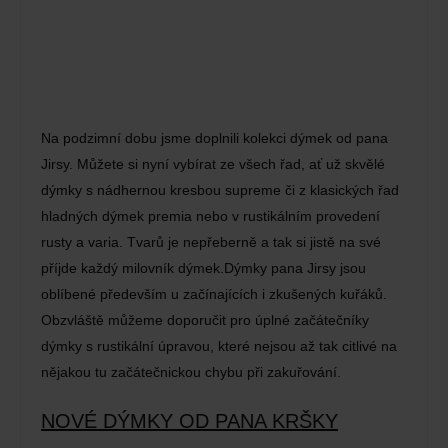
Na podzimní dobu jsme doplnili kolekci dýmek od pana
Jirsy. Můžete si nyní vybírat ze všech řad, ať už skvělé
dýmky s nádhernou kresbou supreme či z klasických řad
hladných dýmek premia nebo v rustikálním provedení
rusty a varia. Tvarů je nepřeberně a tak si jistě na své
příjde každý milovník dýmek.Dýmky pana Jirsy jsou
oblíbené především u začínajících i zkušených kuřáků.
Obzvláště můžeme doporučit pro úplné začátečníky
dýmky s rustikální úpravou, které nejsou až tak citlivé na
nějakou tu začátečnickou chybu při zakuřování.
NOVÉ DÝMKY OD PANA KRŠKY