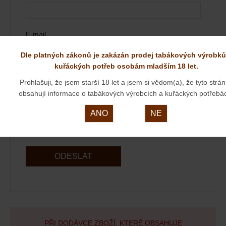
E-mail
Dle platných zákonů je zakázán prodej tabákových výrobků
kuřáckých potřeb osobám mladším 18 let.
Váš dotaz
Prohlašuji, že jsem starší 18 let a jsem si vědom(a), že tyto strá
obsahují informace o tabákových výrobcích a kuřáckých potřebá
ANO
NE
ODESLAT
PŘI DODÁVCE ZBOŽÍ, KTERÉ OBSAHUJE