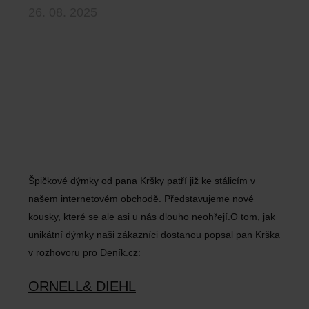
26. 08. 2025
Špičkové dýmky od pana Kršky patří již ke stálicím v
našem internetovém obchodě. Představujeme nové
kousky, které se ale asi u nás dlouho neohřejí.O tom, jak
unikátní dýmky naši zákazníci dostanou popsal pan Krška
v rozhovoru pro Deník.cz:
ORNELL& DIEHL