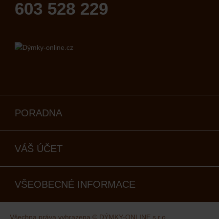
603 528 229
PORADNA
VÁŠ ÚČET
VŠEOBECNÉ INFORMACE
Všechna práva vyhrazena © DÝMKY-ONLINE s.r.o.