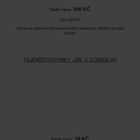
940 KČ
Naše cena:
SKLADEM
Dýmkový popelník černý keramický s korkovým středem na dvě
dýmky.
TAJEMSTVÍ DÝMKY - DR. J. STANISLAV
39 KČ
Naše cena: