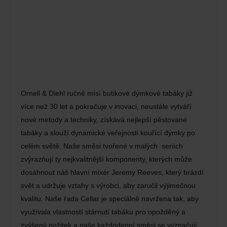
Ornell & Diehl ručně mísí butikové dýmkové tabáky již
více než 30 let a pokračuje v inovaci, neustále vytváří
nové metody a techniky, získává nejlepší pěstované
tabáky a slouží dynamické veřejnosti kouřící dýmky po
celém světě. Naše směsi tvořené v malých seriích
zvýrazňují ty nejkvalitnější komponenty, kterých může
dosáhnout náš hlavní mixér Jeremy Reeves, který brázdí
svět a udržuje vztahy s výrobci, aby zaručil výjimečnou
kvalitu. Naše řada Cellar je speciálně navržena tak, aby
využívala vlastností stárnutí tabáku pro opožděný a
zvýšený požitek a naše každodenní směsi se vyznačují