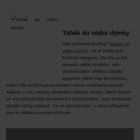
Tabák do vodní dýmky
Náš sortiment doplňují i
tabáky do
vodní dýmky
, což je trošku jiná
kuřácká kategorie. Na trhu je jich
opravdu velké množství, náš
obchod nabízí většinou tabáky
egyptské, které mají dlouholetou
tradici. Ale ani Evropa nezůstala v tomto sortimentu pozadu,
najdete u nás i tabáky německé a dánské výroby. Jejich složení
se více přizpůsobilo evropskému stylu kouření – jsou podstatně
silnější než ty arabské. Co se týká příchutí – v obou případech
jsou to většinou ovocné příchutě.