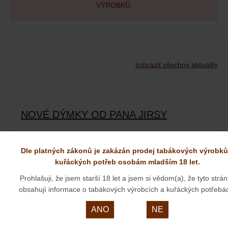
VÝROBKŮ.
zobrazit všechny aktuality
NOVÉ DÝMKY OD PANA JIRSY
01. 09. 2025
Dle platných zákonů je zakázán prodej tabákových výrobků
kuřáckých potřeb osobám mladším 18 let.
Prohlašuji, že jsem starší 18 let a jsem si vědom(a), že tyto strá
obsahují informace o tabákových výrobcích a kuřáckých potřebá
ANO
NE