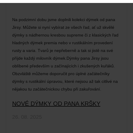
Na podzimní dobu jsme doplnili kolekci dýmek od pana
Jirsy. Můžete si nyní vybírat ze všech řad, ať už skvělé
dýmky s nádhernou kresbou supreme či z klasických řad
hladných dýmek premia nebo v rustikálním provedení
rusty a varia. Tvarů je nepřeberně a tak si jistě na své
příjde každý milovník dýmek.Dýmky pana Jirsy jsou
oblíbené především u začínajících i zkušených kuřáků.
Obzvláště můžeme doporučit pro úplné začátečníky
dýmky s rustikální úpravou, které nejsou až tak citlivé na
nějakou tu začátečnickou chybu při zakuřování.
NOVÉ DÝMKY OD PANA KRŠKY
26. 08. 2025