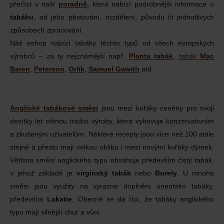
přečíst v naší
poradně
,
která nabízí podrobnější informace o
tabáku
, od jeho pěstování, rozdělení, původu či jednotlivých
způsobech zpracování.
Náš eshop nabízí tabáky těchto typů od všech evropských
výrobců – za ty nejznámější např.
Planta tabák
,
tabák
Mac
Baren
,
Peterson
,
Orlík
,
Samuel Gawith
atd.
Anglické tabákové směsi
jsou mezi kuřáky ceněny pro svoji
desítky let ctěnou tradici výroby, která vyhovuje konzervativním
a zkušeným uživatelům. Některé recepty jsou více než 100 stále
stejné a přesto mají velkou oblibu i mezi novými kuřáky dýmek.
Většina směsí anglického typu obsahuje především čistý tabák,
v jehož základě je
virginský tabák
nebo
Burely
. U mnoha
směsí jsou využity na výrazné doplnění orientální tabáky,
především
Lakatie
. Obecně se dá říci, že tabáky anglického
typu mají silnější chuť a vůni.