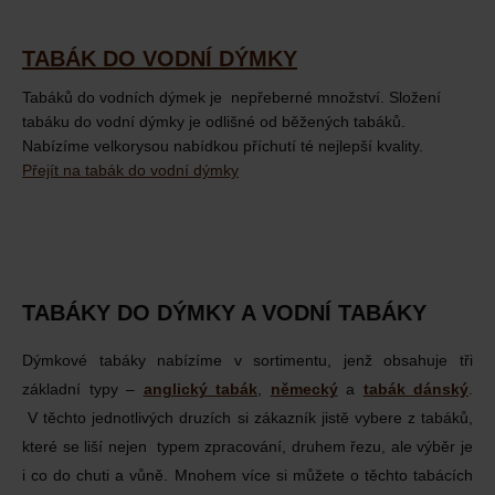
TABÁK DO VODNÍ DÝMKY
Tabáků do vodních dýmek je nepřeberné množství. Složení
tabáku do vodní dýmky je odlišné od běžených tabáků.
Nabízíme velkorysou nabídkou příchutí té nejlepší kvality.
Přejít na tabák do vodní dýmky
TABÁKY DO DÝMKY A VODNÍ TABÁKY
Dýmkové tabáky nabízíme v sortimentu, jenž obsahuje tři
základní typy –
anglický tabák
,
německý
a
tabák dánský
.
V těchto jednotlivých druzích si zákazník jistě vybere z tabáků,
které se liší nejen typem zpracování, druhem řezu, ale výběr je
i co do chuti a vůně. Mnohem více si můžete o těchto tabácích