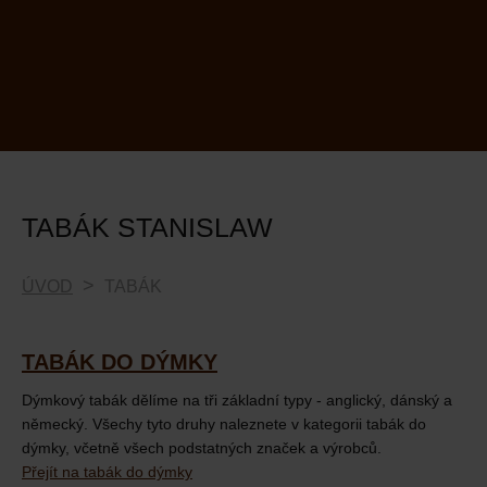
TABÁK STANISLAW
ÚVOD
TABÁK
TABÁK DO DÝMKY
Dýmkový tabák dělíme na tři základní typy - anglický, dánský a
německý. Všechy tyto druhy naleznete v kategorii tabák do
dýmky, včetně všech podstatných značek a výrobců.
Přejít na tabák do dýmky