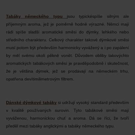
Tabáky německého typu
jsou typickéspíše silným ale
příjemným aroma, jež je poměrně hodně výrazné. Němci mají
rádi spíše sladší aromatické směsi do dýmky, lehkého nebo
středního charakteru. Celkový charakter takové dýmkové směsi
musí potom být především harmonicky vyvážený a i po zapálení
by měl svému okolí pěkně vonět. Důvodem obliby takovýchto
aromatických tabákových směsí je pravděpodobně i skutečnost,
že je většina dýmek, jež se prodávají na německém trhu,
opatřena devítimilimetrovým filtrem.
Dánské dýmkové tabáky
si udržují vysoký standard především
v kvalitě používaných surovin. Tyto tabákové směsi mají
vyváženou, harmonickou chuť a aroma. Dá se říci, že tvoří
předěl mezi tabáky anglickými a tabáky německého typu.