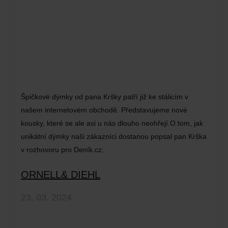
Špičkové dýmky od pana Kršky patří již ke stálicím v
našem internetovém obchodě. Představujeme nové
kousky, které se ale asi u nás dlouho neohřejí.O tom, jak
unikátní dýmky naši zákazníci dostanou popsal pan Krška
v rozhovoru pro Deník.cz:
ORNELL& DIEHL
23. 03. 2024