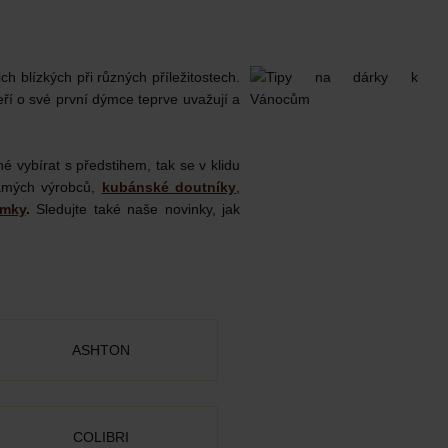
ch blízkých při různých příležitostech.
eří o své první dýmce teprve uvažují a
é vybírat s předstihem, tak se v klidu
mých výrobců,
kubánské doutníky
,
ýmky
.
Sledujte také naše novinky, jak
ASHTON
COLIBRI