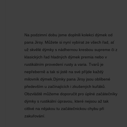
Na podzimní dobu jsme doplnili kolekci dýmek od
pana Jirsy. Můžete si nyní vybírat ze všech řad, ať
už skvělé dýmky s nádhernou kresbou supreme či z
klasických řad hladných dýmek premia nebo v
rustikálním provedení rusty a varia. Tvarů je
nepřeberně a tak si jistě na své příjde každý
milovník dýmek.Dýmky pana Jirsy jsou oblíbené
především u začínajících i zkušených kuřáků.
Obzvláště můžeme doporučit pro úplné začátečníky
dýmky s rustikální úpravou, které nejsou až tak
citlivé na nějakou tu začátečnickou chybu při
zakuřování.