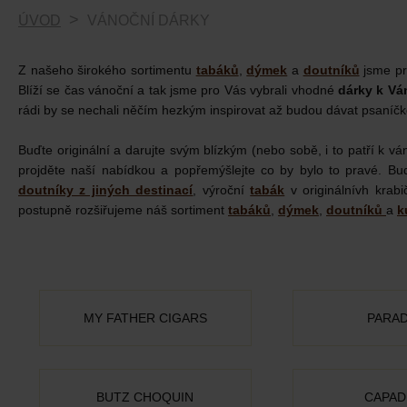
ÚVOD
VÁNOČNÍ DÁRKY
Z našeho širokého sortimentu
tabáků
,
dýmek
a
doutníků
jsme pro
Blíží se čas vánoční a tak jsme pro Vás vybrali vhodné
dárky k Vá
rádi by se nechali něčím hezkým inspirovat až budou dávat psaníčk
Buďte originální a darujte svým blízkým (nebo sobě, i to patří k 
projděte naší nabídkou a popřemýšlejte co by bylo to pravé. Bu
doutníky z jiných destinací
, výroční
tabák
v originálnívh kra
postupně rozšiřujeme náš sortiment
tabáků
,
dýmek
,
doutníků
a
k
MY FATHER CIGARS
PARAD
BUTZ CHOQUIN
CAPAD