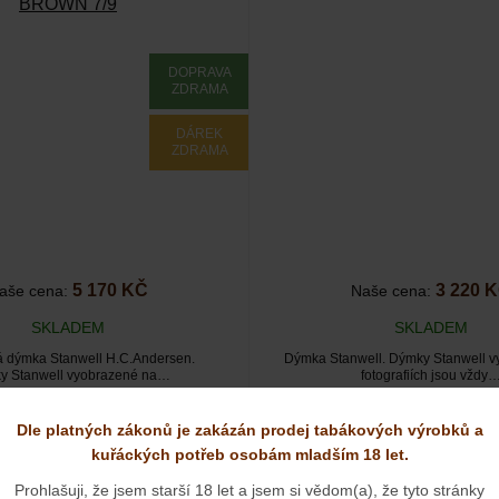
BROWN 7/9
DOPRAVA
ZDRAMA
DÁREK
ZDRAMA
5 170 KČ
3 220 
aše cena:
Naše cena:
SKLADEM
SKLADEM
á dýmka Stanwell H.C.Andersen.
Dýmka Stanwell. Dýmky Stanwell v
y Stanwell vyobrazené na…
fotografiích jsou vždy
Dle platných zákonů je zakázán prodej tabákových výrobků a
kuřáckých potřeb osobám mladším 18 let.
WELL COMPACT BR/22
Prohlašuji, že jsem starší 18 let a jsem si vědom(a), že tyto stránky