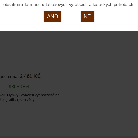
obsahují informace o tabákových výrobcích a kuřáckých potřebách.
ANO
NE
2 461 KČ
aše cena:
SKLADEM
ell. Dýmky Stanwell vyobrazené na
fotografiích jsou vždy…