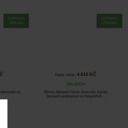
DOPRAVA
DOPRAVA
ZDRAMA
ZDRAMA
KČ
4 610 KČ
Naše cena:
SKLADEM
yobrazené na
Dýmka Stanwell Flame Grain Ass. Dýmky
…
Stanwell vyobrazené na fotografiích…