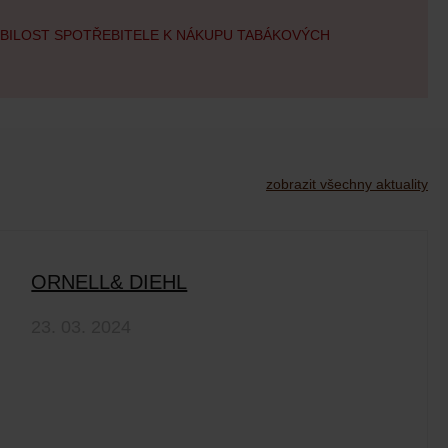
OBILOST SPOTŘEBITELE K NÁKUPU TABÁKOVÝCH
zobrazit všechny aktuality
ORNELL& DIEHL
23. 03. 2024