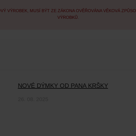
OVÝ VÝROBEK, MUSÍ BÝT ZE ZÁKONA OVĚŘOVÁNA VĚKOVÁ ZPŮS
VÝROBKŮ.
NOVÉ DÝMKY OD PANA KRŠKY
26. 08. 2025