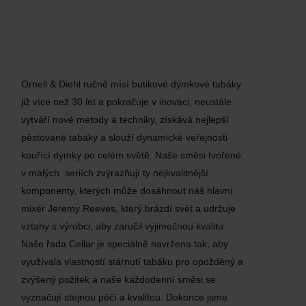
Ornell & Diehl ručně mísí butikové dýmkové tabáky
již více než 30 let a pokračuje v inovaci, neustále
vytváří nové metody a techniky, získává nejlepší
pěstované tabáky a slouží dynamické veřejnosti
kouřící dýmky po celém světě. Naše směsi tvořené
v malých seriích zvýrazňují ty nejkvalitnější
komponenty, kterých může dosáhnout náš hlavní
mixér Jeremy Reeves, který brázdí svět a udržuje
vztahy s výrobci, aby zaručil výjimečnou kvalitu.
Naše řada Cellar je speciálně navržena tak, aby
využívala vlastností stárnutí tabáku pro opožděný a
zvýšený požitek a naše každodenní směsi se
vyznačují stejnou péčí a kvalitou. Dokonce jsme