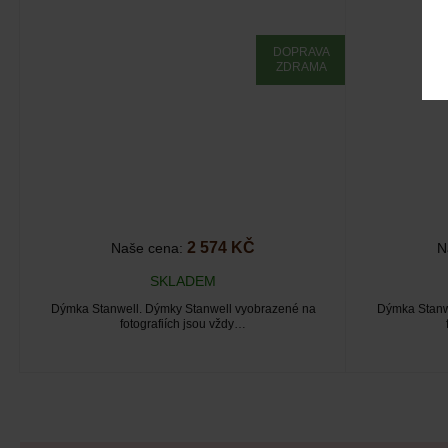
DOPRAVA
ZDRAMA
2 574 KČ
Naše cena:
N
SKLADEM
Dýmka Stanwell. Dýmky Stanwell vyobrazené na
Dýmka Stanw
fotografiích jsou vždy…