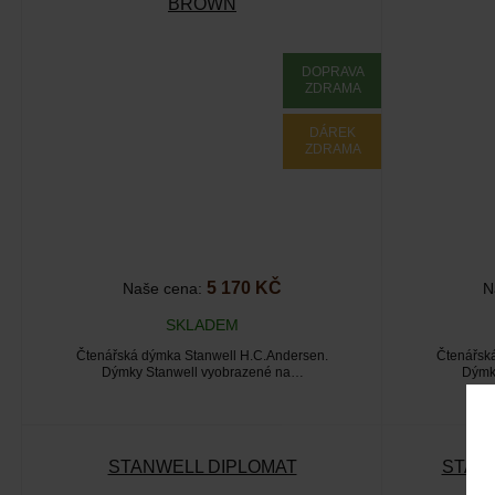
BROWN
DOPRAVA
ZDRAMA
DÁREK
ZDRAMA
5 170 KČ
Naše cena:
N
SKLADEM
Čtenářská dýmka Stanwell H.C.Andersen.
Čtenářsk
Dýmky Stanwell vyobrazené na…
Dýmk
STANWELL DIPLOMAT
STAN