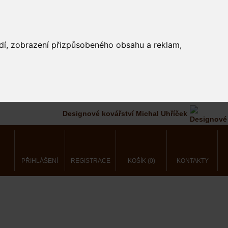
edí, zobrazení přizpůsobeného obsahu a reklam,
Designové kovářství Michal Uhříček
PŘIHLÁŠENÍ
REGISTRACE
KOŠÍK (0)
KONTAKTY