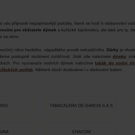
 vás připravili nejzajímavější položky, které se hodí k obdarování vaši
nocům pro sběratele dýmek
a kuřácké fajnšmekry, ale také pro ty, kt
o za okno.
vánocům) něco hezkého, nápaditého prostě netradičního.
Dárky
je vhodn
deme postupně sortiment rozšiřovat. Jistě zde naleznete
dýmky
zná
bičkách. Pro vyznavače vodních dýmek nabízíme
tabák do vodní d
uřáckých potřeb
. Některé zboží dodáváme i v dárkovém balení.
ISO
TABACALERA DE GARCIA S.A.S
URA
CHACOM