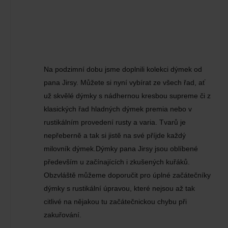
Na podzimní dobu jsme doplnili kolekci dýmek od
pana Jirsy. Můžete si nyní vybírat ze všech řad, ať
už skvělé dýmky s nádhernou kresbou supreme či z
klasických řad hladných dýmek premia nebo v
rustikálním provedení rusty a varia. Tvarů je
nepřeberně a tak si jistě na své příjde každý
milovník dýmek.Dýmky pana Jirsy jsou oblíbené
především u začínajících i zkušených kuřáků.
Obzvláště můžeme doporučit pro úplné začátečníky
dýmky s rustikální úpravou, které nejsou až tak
citlivé na nějakou tu začátečnickou chybu při
zakuřování.