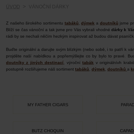
ÚVOD
VÁNOČNÍ DÁRKY
Z našeho širokého sortimentu
tabáků
,
dýmek
a
doutníků
jsme pro
Blíží se čas vánoční a tak jsme pro Vás vybrali vhodné
dárky k Vá
rádi by se nechali něčím hezkým inspirovat až budou dávat psaníčk
Buďte originální a darujte svým blízkým (nebo sobě, i to patří k 
projděte naší nabídkou a popřemýšlejte co by bylo to pravé. Bu
doutníky z jiných destinací
, výroční
tabák
v originálnívh kra
postupně rozšiřujeme náš sortiment
tabáků
,
dýmek
,
doutníků
a
k
MY FATHER CIGARS
PARAD
BUTZ CHOQUIN
CAPAD