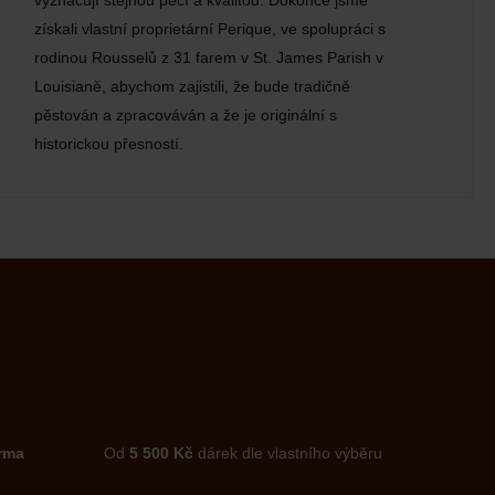
získali vlastní proprietární Perique, ve spolupráci s
rodinou Rousselů z 31 farem v St. James Parish v
Louisianě, abychom zajistili, že bude tradičně
pěstován a zpracováván a že je originální s
historickou přesností.
rma
Od
5 500 Kč
dárek dle vlastního výběru