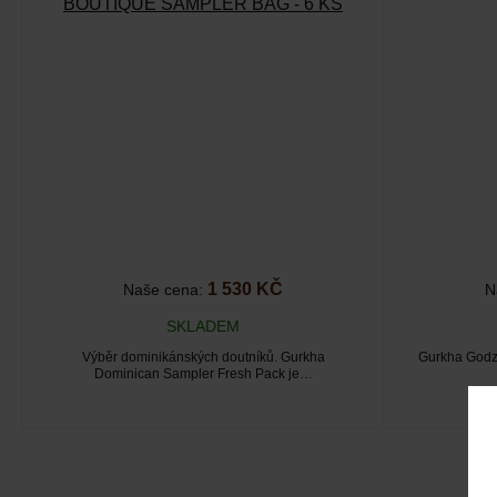
BOUTIQUE SAMPLER BAG - 6 KS
1 530 KČ
Naše cena:
N
SKLADEM
Výběr dominikánských doutníků. Gurkha
Gurkha Godzi
Dominican Sampler Fresh Pack je…