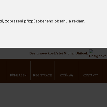
edí, zobrazení přizpůsobeného obsahu a reklam,
Designové kovářství Michal Uhříček
PŘIHLÁŠENÍ
REGISTRACE
KOŠÍK (0)
KONTAKTY