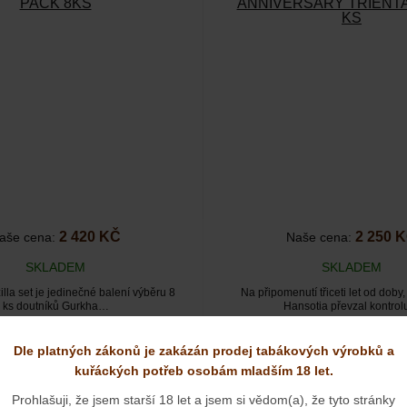
PACK 8KS
ANNIVERSARY TRIENTA
KS
2 420 KČ
2 250 
aše cena:
Naše cena:
SKLADEM
SKLADEM
lla set je jedinečné balení výběru 8
Na připomenutí třiceti let od doby
ks doutníků Gurkha…
Hansotia převzal kontro
Dle platných zákonů je zakázán prodej tabákových výrobků a
kuřáckých potřeb osobám mladším 18 let.
Prohlašuji, že jsem starší 18 let a jsem si vědom(a), že tyto stránky