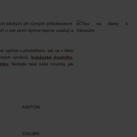
ch blízkých při různých příležitostech.
eří o své první dýmce teprve uvažují a
é vybírat s předstihem, tak se v klidu
mých výrobců,
kubánské doutníky
,
ýmky
.
Sledujte také naše novinky, jak
ASHTON
COLIBRI