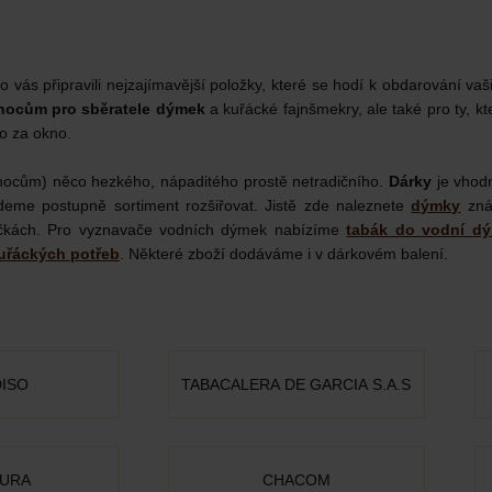
 vás připravili nejzajímavější položky, které se hodí k obdarování vaši
nocům pro sběratele dýmek
a kuřácké fajnšmekry, ale také pro ty, kt
o za okno.
vánocům) něco hezkého, nápaditého prostě netradičního.
Dárky
je vhodn
deme postupně sortiment rozšiřovat. Jistě zde naleznete
dýmky
zná
bičkách. Pro vyznavače vodních dýmek nabízíme
tabák do vodní d
uřáckých potřeb
. Některé zboží dodáváme i v dárkovém balení.
ISO
TABACALERA DE GARCIA S.A.S
URA
CHACOM