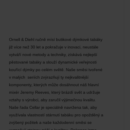
Ornell & Diehl ručně mísí butikové dýmkové tabáky
již více než 30 let a pokračuje v inovaci, neustále
vytváří nové metody a techniky, získává nejlepší
pěstované tabáky a slouží dynamické veřejnosti
kouřící dýmky po celém světě. Naše směsi tvořené
v malých seriích zvýrazňují ty nejkvalitnější
komponenty, kterých může dosáhnout náš hlavní
mixér Jeremy Reeves, který brázdí svět a udržuje
vztahy s výrobci, aby zaručil výjimečnou kvalitu.
Naše řada Cellar je speciálně navržena tak, aby
využívala vlastností stárnutí tabáku pro opožděný a
zvýšený požitek a naše každodenní směsi se
vyznačují stejnou péčí a kvalitou. Dokonce jsme