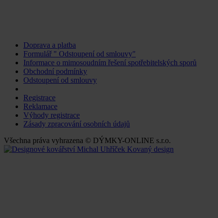
Doprava a platba
Formulář " Odstoupení od smlouvy"
Informace o mimosoudním řešení spotřebitelských sporů
Obchodní podmínky
Odstoupení od smlouvy
Změnit nastavení cookies
Registrace
Reklamace
Výhody registrace
Zásady zpracování osobních údajů
Všechna práva vyhrazena © DÝMKY-ONLINE s.r.o.
Kovaný design