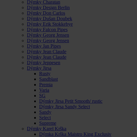
Dýmky Charatan
Dýmky Design Berlin
Dýmky Don Carlos
Dýmky Dušan Doubek
Dýmky Erik Stokkebye
Dýmky Falcon Pipes
Dýmky Georg Jensen
Dýmky Georg Jensen
Dýmky Jan Pipes
Dýmky Jean Claude
Dýmky Jean Claude
Dýmky Jeppesen
Dýmky Jirsa
Rusty
Sandblast
Premia
Varia
SG
Dýmky Jirsa Petit Smooth/ rustic
Dýmky Jirsa Sandy Select
Sandy
Select
Supreme
Dýmky Karel Krška
Dýmka Krška Maistro King Exclusiv