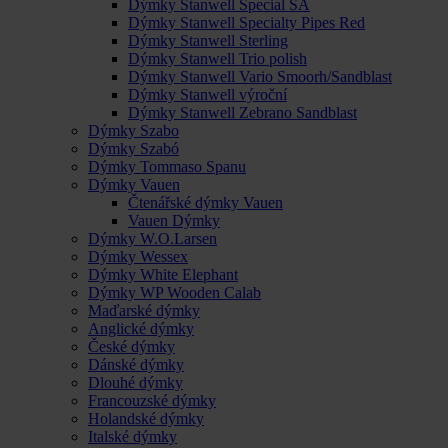
Dýmky Stanwell Special SA
Dýmky Stanwell Specialty Pipes Red
Dýmky Stanwell Sterling
Dýmky Stanwell Trio polish
Dýmky Stanwell Vario Smoorh/Sandblast
Dýmky Stanwell výroční
Dýmky Stanwell Zebrano Sandblast
Dýmky Szabo
Dýmky Szabó
Dýmky Tommaso Spanu
Dýmky Vauen
Čtenářské dýmky Vauen
Vauen Dýmky
Dýmky W.O.Larsen
Dýmky Wessex
Dýmky White Elephant
Dýmky WP Wooden Calab
Maďarské dýmky
Anglické dýmky
České dýmky
Dánské dýmky
Dlouhé dýmky
Francouzské dýmky
Holandské dýmky
Italské dýmky