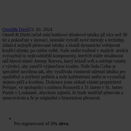
Ornell& Diehl
23. 03. 2024
Ornell & Diehl ručně mísí butikové dýmkové tabáky již více než 30
let a pokračuje v inovaci, neustále vytváří nové metody a techniky,
získává nejlepší pěstované tabáky a slouží dynamické veřejnosti
kouřící dýmky po celém světě. Naše směsi tvořené v malých seriích
zvýrazňují ty nejkvalitnější komponenty, kterých může dosáhnout
náš hlavní mixér Jeremy Reeves, který brázdí svět a udržuje vztahy
s výrobci, aby zaručil výjimečnou kvalitu. Naše řada Cellar je
speciálně navržena tak, aby využívala vlastností stárnutí tabáku pro
opožděný a zvýšený požitek a naše každodenní směsi se vyznačují
stejnou péčí a kvalitou. Dokonce jsme získali vlastní proprietární
Perique, ve spolupráci s rodinou Rousselů z 31 farem v St. James
Parish v Louisianě, abychom zajistili, že bude tradičně pěstován a
zpracováván a že je originální s historickou přesností.
Pro registrované až
5% sleva