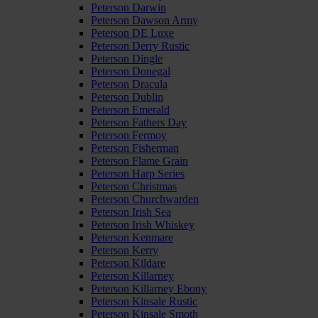
Peterson Darwin
Peterson Dawson Army
Peterson DE Luxe
Peterson Derry Rustic
Peterson Dingle
Peterson Donegal
Peterson Dracula
Peterson Dublin
Peterson Emerald
Peterson Fathers Day
Peterson Fermoy
Peterson Fisherman
Peterson Flame Grain
Peterson Harp Series
Peterson Christmas
Peterson Churchwarden
Peterson Irish Sea
Peterson Irish Whiskey
Peterson Kenmare
Peterson Kerry
Peterson Kildare
Peterson Killarney
Peterson Killarney Ebony
Peterson Kinsale Rustic
Peterson Kinsale Smoth