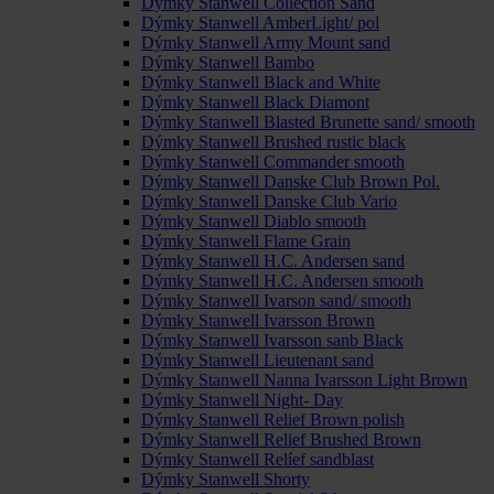
Dýmky Stanwell Collection Sand
Dýmky Stanwell AmberLight/ pol
Dýmky Stanwell Army Mount sand
Dýmky Stanwell Bambo
Dýmky Stanwell Black and White
Dýmky Stanwell Black Diamont
Dýmky Stanwell Blasted Brunette sand/ smooth
Dýmky Stanwell Brushed rustic black
Dýmky Stanwell Commander smooth
Dýmky Stanwell Danske Club Brown Pol.
Dýmky Stanwell Danske Club Vario
Dýmky Stanwell Diablo smooth
Dýmky Stanwell Flame Grain
Dýmky Stanwell H.C. Andersen sand
Dýmky Stanwell H.C. Andersen smooth
Dýmky Stanwell Ivarson sand/ smooth
Dýmky Stanwell Ivarsson Brown
Dýmky Stanwell Ivarsson sanb Black
Dýmky Stanwell Lieutenant sand
Dýmky Stanwell Nanna Ivarsson Light Brown
Dýmky Stanwell Night- Day
Dýmky Stanwell Relief Brown polish
Dýmky Stanwell Relief Brushed Brown
Dýmky Stanwell Relíef sandblast
Dýmky Stanwell Shorty