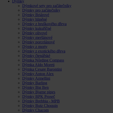
Dýmky
Dýmkové sety pro začátečníky
Dýmky pro začátečníky
Dýmky Briárové
Dýmky hliněné
Dýmky z hruškového dřeva
Dýmky kukuříčné
Dýmky olivové
Dýmky meršánové
Dýmky porcelánové
Dýmky z morty
Dýmky z exotického dřeva
Dýmky čtenářské
Dýmka Nôrding Compass
Dýmka Aldo Moreti
Dýmka Cesare Barontini
Dýmky Anton Alex
Dýmky Armellini
Dýmky Barling
Dýmky Big Ben
Dýmky Bjarne pipes
Dýmky BPK Proseč
Dýmky Brebbia - MPB
Dýmky Butz Choquin
Dýmky Chacom