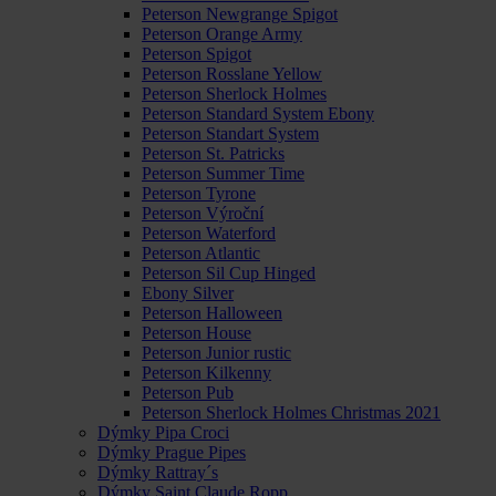
Peterson Newgrange Spigot
Peterson Orange Army
Peterson Spigot
Peterson Rosslane Yellow
Peterson Sherlock Holmes
Peterson Standard System Ebony
Peterson Standart System
Peterson St. Patricks
Peterson Summer Time
Peterson Tyrone
Peterson Výroční
Peterson Waterford
Peterson Atlantic
Peterson Sil Cup Hinged
Ebony Silver
Peterson Halloween
Peterson House
Peterson Junior rustic
Peterson Kilkenny
Peterson Pub
Peterson Sherlock Holmes Christmas 2021
Dýmky Pipa Croci
Dýmky Prague Pipes
Dýmky Rattray´s
Dýmky Saint Claude Ropp