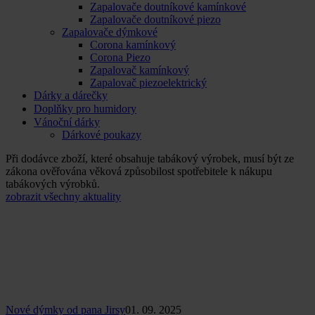
Zapalovače doutníkové kamínkové
Zapalovače doutníkové piezo
Zapalovače dýmkové
Corona kamínkový
Corona Piezo
Zapalovač kamínkový
Zapalovač piezoelektrický
Dárky a dárečky
Doplňky pro humidory
Vánoční dárky
Dárkové poukazy
Při dodávce zboží, které obsahuje tabákový výrobek, musí být ze
zákona ověřována věková způsobilost spotřebitele k nákupu
tabákových výrobků.
zobrazit všechny aktuality
Nové dýmky od pana Jirsy
01. 09. 2025