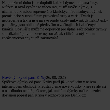
Na podzimní dobu jsme doplnili kolekci dýmek od pana Jirsy.
Můžete si nyní vybírat ze všech řad, ať už skvělé dýmky s
nádhernou kresbou supreme či z klasických řad hladných dýmek
premia nebo v rustikálním provedení rusty a varia. Tvarů je
nepřeberně a tak si jistě na své příjde každý milovník dýmek.Dýmky
pana Jirsy jsou oblíbené především u začínajících i zkušených
kuřáků. Obzvláště můžeme doporučit pro úplné začátečníky dýmky
s rustikální úpravou, které nejsou až tak citlivé na nějakou tu
začátečnickou chybu při zakuřování.
Nové dýmky od pana Kršky
26. 08. 2025
Špičkové dýmky od pana Kršky patří již ke stálicím v našem
internetovém obchodě. Představujeme nové kousky, které se ale asi
u nás dlouho neohřejí.O tom, jak unikátní dýmky naši zákazníci
dostanou popsal pan Krška v rozhovoru pro Deník.cz: