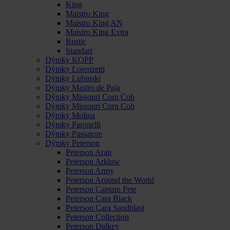
King
Maistro King
Maistro King AN
Maistro King Extra
Rustic
Standart
Dýmky KOPP
Dýmky Lorenzetti
Dýmky Lubinski
Dýmky Mastro de Paja
Dýmky Missouri Corn Cob
Dýmky Missouri Corn Cob
Dýmky Molina
Dýmky Paronelli
Dýmky Passatore
Dýmky Peterson
Peterson Aran
Peterson Arklow
Peterson Army
Peterson Around the World
Peterson Captain Pete
Peterson Cara Black
Peterson Cara Sandblast
Peterson Collection
Peterson Dalkey