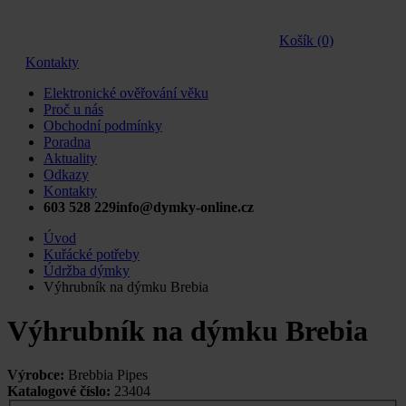
Košík (0)
Kontakty
Elektronické ověřování věku
Proč u nás
Obchodní podmínky
Poradna
Aktuality
Odkazy
Kontakty
603 528 229
info@dymky-online.cz
Úvod
Kuřácké potřeby
Údržba dýmky
Výhrubník na dýmku Brebia
Výhrubník na dýmku Brebia
Výrobce:
Brebbia Pipes
Katalogové číslo:
23404