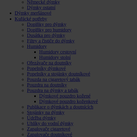
Německé dýmky
Dýmky ostatní
Dýmky meršánové
Kuřácké potřeby
Doplňky pro dýmky
Doplňky pro humidory
Dusátka pro dýmky
Filtry a čističe do dýmky
Humidory
Humidory cestovní
Humidory stolní
Ořezávače na doutníky
Popelníky dýmkové
Popelníky a stojánky doutníkové
Pouzda na cigaretový tabák
Pouzdra na doutníky
Pouzdra na dýmky a tabák
Dýmkové pouzdro kožené
Dýmkové pouzdro koženkové
Publikace o dýmkách a doutnících
Stojánky na dýmky
Údržba dýmky
Uhlíky do vodní dýmky
Zapalovače cigaretové
Zapalovače doutníkové