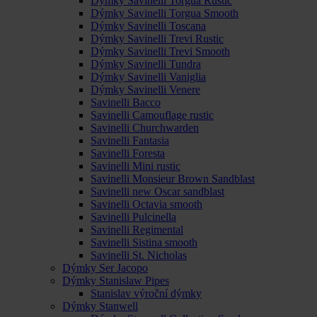
Dýmky Savinelli Torgua Rustic
Dýmky Savinelli Torgua Smooth
Dýmky Savinelli Toscana
Dýmky Savinelli Trevi Rustic
Dýmky Savinelli Trevi Smooth
Dýmky Savinelli Tundra
Dýmky Savinelli Vaniglia
Dýmky Savinelli Venere
Savinelli Bacco
Savinelli Camouflage rustic
Savinelli Churchwarden
Savinelli Fantasia
Savinelli Foresta
Savinelli Mini rustic
Savinelli Monsieur Brown Sandblast
Savinelli new Oscar sandblast
Savinelli Octavia smooth
Savinelli Pulcinella
Savinelli Regimental
Savinelli Sistina smooth
Savinelli St. Nicholas
Dýmky Ser Jacopo
Dýmky Stanislaw Pipes
Stanislav výroční dýmky
Dýmky Stanwell