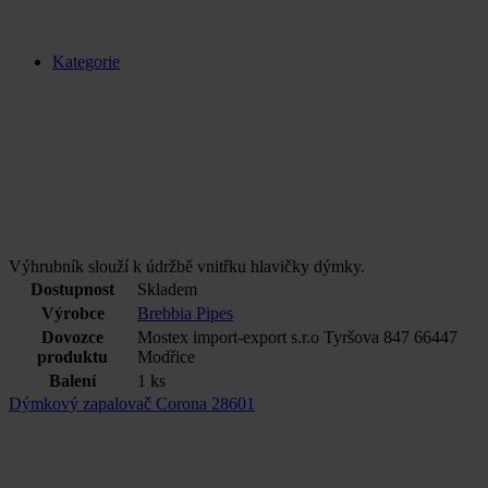
Kategorie
Výhrubník slouží k údržbě vnitřku hlavičky dýmky.
Dostupnost
Skladem
Výrobce
Brebbia Pipes
Dovozce
Mostex import-export s.r.o Tyršova 847 66447
produktu
Modřice
Balení
1 ks
Dýmkový zapalovač Corona 28601