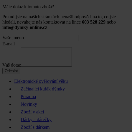
Máte dotaz k tomuto zboží?
Pokud jste na našich stránkách nenašli odpověď na to, co jste
hledali, neváhejte nás kontaktovat na lince
603 528 229
nebo
info@dymky-online.cz
Vaše jméno
E-mail
Váš dotaz
Odeslat
Elektronické ověřování věku
Začínající kuřák dýmky
Poradna
Novinky
Zboží v akci
Dárky a dárečky
Zboží s dárkem