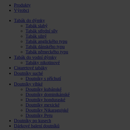
Produkty
Výrobci
Tabák do dýmky
Tabák slabý
Tabák střední síly
Tabák silný
Tabák anglického typu
Tabák dánského typu
Tabák německého typu
Tabák do vodní dýmky
Tabáky nikotinové
Cigaretové tabáky
Doutníky suché
Doutníky s příchutí
Doutníky vlhké
Doutníky kubánské
Doutníky dominikánské
Doutníky honduraské
Doutníky mexické
Doutníky Nikaragujské
Doutníky Peru
Doutníky po kusech
Dárkové balení doutníků