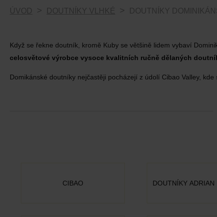
ÚVOD
DOUTNÍKY VLHKÉ
DOUTNÍKY DOMINIKÁ
Když se řekne doutník, kromě Kuby se většině lidem vybaví Dominiká
celosvětové výrobce vysoce kvalitních ručně dělaných doutní
Domikánské doutníky nejčastěji pocházejí z údolí Cibao Valley, kde
CIBAO
DOUTNÍKY ADRIAN