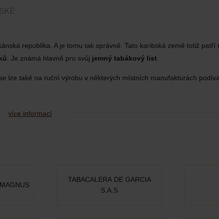
NSKÉ
nská republika. A je tomu tak správně. Tato karibská země totiž patří
ků
. Je známá hlavně pro svůj
jemný tabákový list
.
 se lze také na ruční výrobu v některých místních manufakturách podív
více informací
TABACALERA DE GARCIA
 MAGNUS
S.A.S