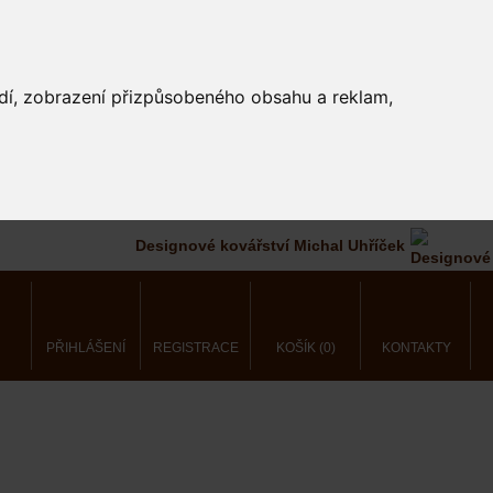
edí, zobrazení přizpůsobeného obsahu a reklam,
Designové kovářství Michal Uhříček
PŘIHLÁŠENÍ
REGISTRACE
KOŠÍK (0)
KONTAKTY