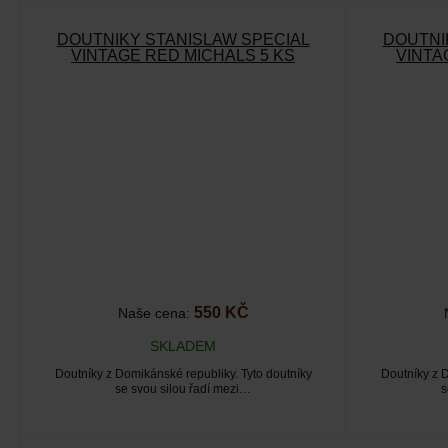
DOUTNÍKY STANISLAW SPECIAL
DOUTNÍ
VINTAGE RED MICHALS 5 KS
VINTA
550 KČ
Naše cena:
SKLADEM
Doutníky z Domikánské republiky. Tyto doutníky
Doutníky z D
se svou silou řadí mezi…
s