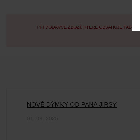
PŘI DODÁVCE ZBOŽÍ, KTERÉ OBSAHUJE TABÁK
NOVÉ DÝMKY OD PANA JIRSY
01. 09. 2025