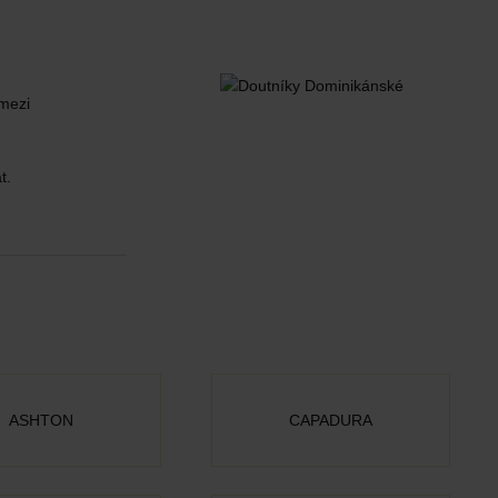
 mezi
at.
ASHTON
CAPADURA