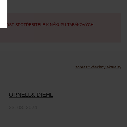
OBILOST SPOTŘEBITELE K NÁKUPU TABÁKOVÝCH
zobrazit všechny aktuality
ORNELL& DIEHL
23. 03. 2024