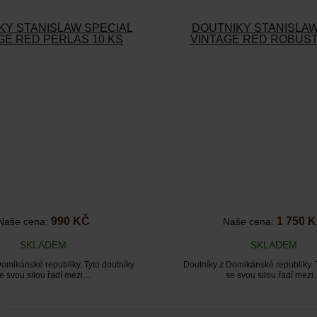
KY STANISLAW SPECIAL
DOUTNÍKY STANISLAW
GE RED PERLAS 10 KS
VINTAGE RED ROBUST
990 KČ
1 750 
Naše cena:
Naše cena:
SKLADEM
SKLADEM
omikánské republiky. Tyto doutníky
Doutníky z Domikánské republiky. 
e svou silou řadí mezi…
se svou silou řadí mez