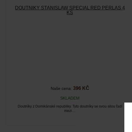
DOUTNÍKY STANISLAW SPECIAL RED PERLAS 4
KS
396 KČ
Naše cena:
SKLADEM
Doutníky z Domikánské republiky. Tyto doutníky se svou silou řadí
mezi…