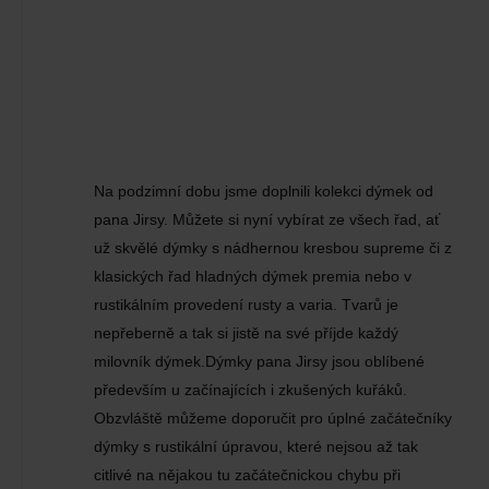
Na podzimní dobu jsme doplnili kolekci dýmek od
pana Jirsy. Můžete si nyní vybírat ze všech řad, ať
už skvělé dýmky s nádhernou kresbou supreme či z
klasických řad hladných dýmek premia nebo v
rustikálním provedení rusty a varia. Tvarů je
nepřeberně a tak si jistě na své příjde každý
milovník dýmek.Dýmky pana Jirsy jsou oblíbené
především u začínajících i zkušených kuřáků.
Obzvláště můžeme doporučit pro úplné začátečníky
dýmky s rustikální úpravou, které nejsou až tak
citlivé na nějakou tu začátečnickou chybu při