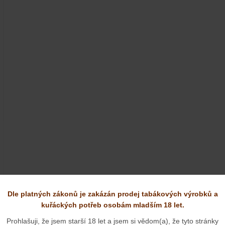
Dle platných zákonů je zakázán prodej tabákových výrobků a
kuřáckých potřeb osobám mladším 18 let.
Prohlašuji, že jsem starší 18 let a jsem si vědom(a), že tyto stránky