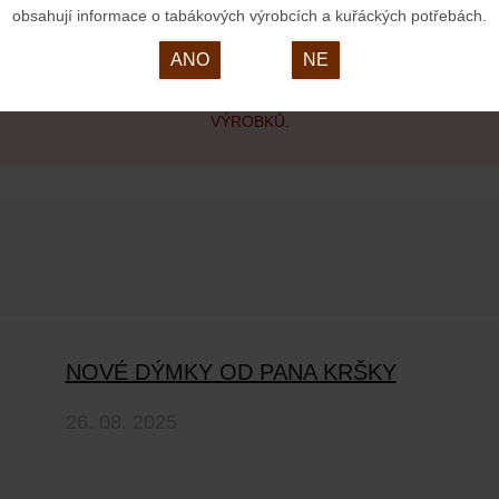
obsahují informace o tabákových výrobcích a kuřáckých potřebách.
ANO
NE
OVÝ VÝROBEK, MUSÍ BÝT ZE ZÁKONA OVĚŘOVÁNA VĚKOVÁ ZPŮS
VÝROBKŮ.
NOVÉ DÝMKY OD PANA KRŠKY
26. 08. 2025