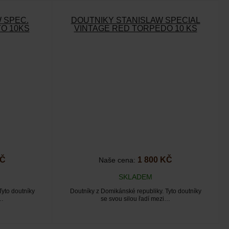
 SPEC.
DOUTNÍKY STANISLAW SPECIAL
O 10KS
VINTAGE RED TORPEDO 10 KS
KČ
1 800 KČ
Naše cena:
SKLADEM
Tyto doutníky
Doutníky z Domikánské republiky. Tyto doutníky
i…
se svou silou řadí mezi…