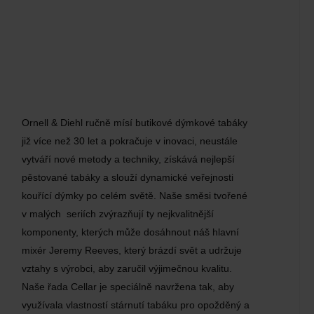
Ornell & Diehl ručně mísí butikové dýmkové tabáky
již více než 30 let a pokračuje v inovaci, neustále
vytváří nové metody a techniky, získává nejlepší
pěstované tabáky a slouží dynamické veřejnosti
kouřící dýmky po celém světě. Naše směsi tvořené
v malých seriích zvýrazňují ty nejkvalitnější
komponenty, kterých může dosáhnout náš hlavní
mixér Jeremy Reeves, který brázdí svět a udržuje
vztahy s výrobci, aby zaručil výjimečnou kvalitu.
Naše řada Cellar je speciálně navržena tak, aby
využívala vlastností stárnutí tabáku pro opožděný a