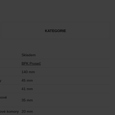
KATEGORIE
Skladem
BPK Proseč
140 mm
y
45 mm
41 mm
kové
35 mm
kové komory
20 mm