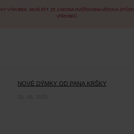
OVÝ VÝROBEK, MUSÍ BÝT ZE ZÁKONA OVĚŘOVÁNA VĚKOVÁ ZPŮS
VÝROBKŮ.
NOVÉ DÝMKY OD PANA KRŠKY
26. 08. 2025