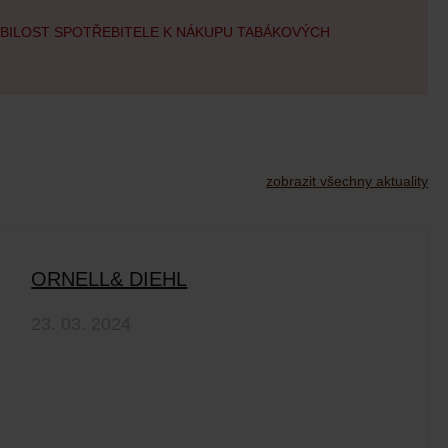
OBILOST SPOTŘEBITELE K NÁKUPU TABÁKOVÝCH
zobrazit všechny aktuality
ORNELL& DIEHL
23. 03. 2024