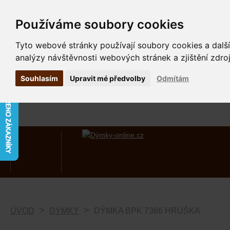
Používáme soubory cookies
Tyto webové stránky používají soubory cookies a další
analýzy návštěvnosti webových stránek a zjištění zdroj
Souhlasím
Upravit mé předvolby
Odmítám
ÚVOD
DÝMKY
DÝMKA BPK 7366 HRUŠKA