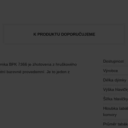
K PRODUKTU DOPORUČUJEME
Dostupnost
dýmka BPK 7366 je zhotovena z hruškového
Výrobce
antní barevné provedemní. Je to jeden z
Délka dýmky
Výška hlavičk
Šířka hlavičky
Hloubka tabá
komory
Průměr tabá