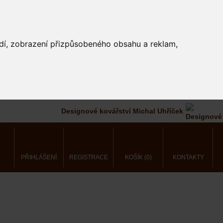
edí, zobrazení přizpůsobeného obsahu a reklam,
Designové kovářství Michal Uhříček
PŘIHLÁŠENÍ
REGISTRACE
KOŠÍK (0)
KONTAKTY