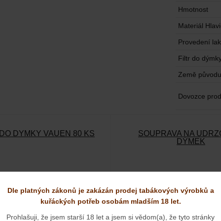
Hmotnost
Materiál Hlav
Provedení lak
Filtr do dýmk
Země původ
Dovozce prod
 DO DÝMKY VAUEN 80 KS
SOUPRAVA NA UDRŽ
DÝMEK
Dle platných zákonů je zakázán prodej tabákových výrobků a
kuřáckých potřeb osobám mladším 18 let.
Prohlašuji, že jsem starší 18 let a jsem si vědom(a), že tyto stránky