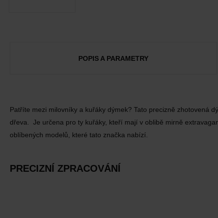
POPIS A PARAMETRY
Patříte mezi milovníky a kuřáky dýmek? Tato precizně zhotovená 
dřeva. Je určena pro ty kuřáky, kteří mají v oblibě mirně extravag
oblíbených modelů, které tato značka nabízí.
PRECIZNÍ ZPRACOVÁNÍ