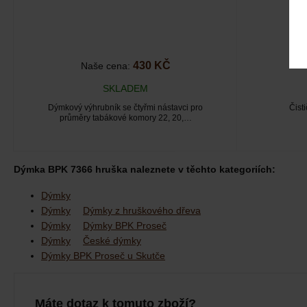
430 KČ
Naše cena:
SKLADEM
Dýmkový výhrubník se čtyřmi nástavci pro
Čist
průměry tabákové komory 22, 20,…
Dýmka BPK 7366 hruška naleznete v těchto kategoriích:
Dýmky
Dýmky
Dýmky z hruškového dřeva
Dýmky
Dýmky BPK Proseč
Dýmky
České dýmky
Dýmky BPK Proseč u Skutče
Máte dotaz k tomuto zboží?