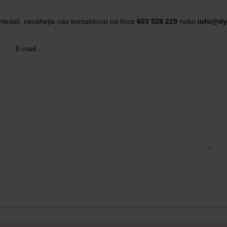
hledali, neváhejte nás kontaktovat na lince
603 528 229
nebo
info@dy
E-mail