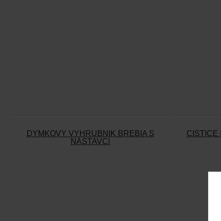
DÝMKOVÝ VÝHRUBNÍK BREBIA S
ČISTIČE
NÁSTAVCI