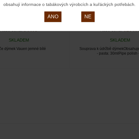
obsahují informace o tabákových výrobcích a kuřáckých potřebách.
ANO
NE
94 KČ
529 K
Naše cena:
Naše cena:
SKLADEM
SKLADEM
iče dýmek Vauen jemné bílé
Souprava k údržbě dýmekObsahuje
- pasta: 30mlPipe polish