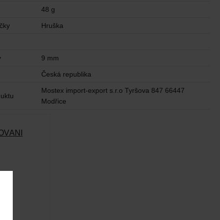
48 g
ičky
Hruška
y
9 mm
u
Česká republika
Mostex import-export s.r.o Tyršova 847 66447
uktu
Modřice
OVÁNÍ