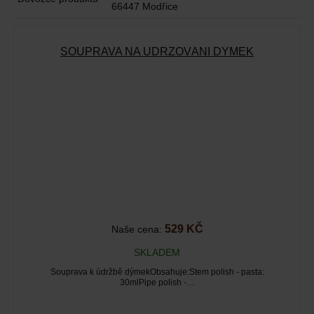
66447 Modřice
SOUPRAVA NA UDRŽOVÁNÍ DÝMEK
529 KČ
Naše cena:
SKLADEM
Souprava k údržbě dýmekObsahuje:Stem polish - pasta:
30mlPipe polish -…