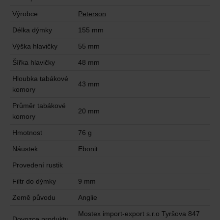
Výrobce
Peterson
Délka dýmky
155 mm
Výška hlavičky
55 mm
Šířka hlavičky
48 mm
Hloubka tabákové
43 mm
komory
Průměr tabákové
20 mm
komory
Hmotnost
76 g
Náustek
Ebonit
Provedení rustik
Filtr do dýmky
9 mm
Země původu
Anglie
Mostex import-export s.r.o Tyršova 847
Dovozce produktu