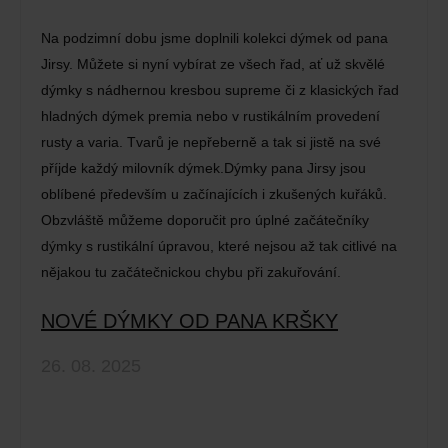
Na podzimní dobu jsme doplnili kolekci dýmek od pana
Jirsy. Můžete si nyní vybírat ze všech řad, ať už skvělé
dýmky s nádhernou kresbou supreme či z klasických řad
hladných dýmek premia nebo v rustikálním provedení
rusty a varia. Tvarů je nepřeberně a tak si jistě na své
příjde každý milovník dýmek.Dýmky pana Jirsy jsou
oblíbené především u začínajících i zkušených kuřáků.
Obzvláště můžeme doporučit pro úplné začátečníky
dýmky s rustikální úpravou, které nejsou až tak citlivé na
nějakou tu začátečnickou chybu při zakuřování.
NOVÉ DÝMKY OD PANA KRŠKY
26. 08. 2025