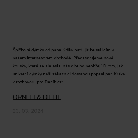
Špičkové dýmky od pana Kršky patří již ke stálicím v
našem internetovém obchodě. Představujeme nové
kousky, které se ale asi u nás dlouho neohřejí.O tom, jak
unikátní dýmky naši zákazníci dostanou popsal pan Krška
v rozhovoru pro Deník.cz:
ORNELL& DIEHL
23. 03. 2024