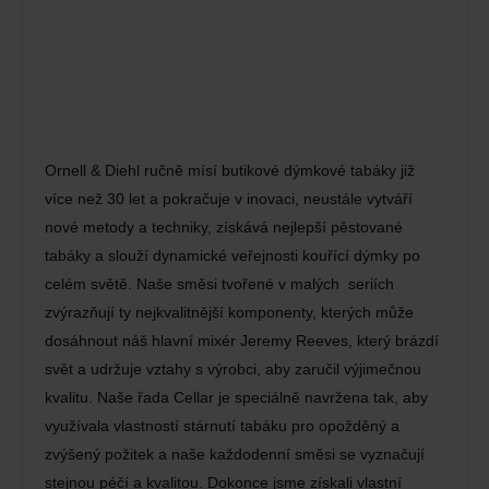
Ornell & Diehl ručně mísí butikové dýmkové tabáky již
více než 30 let a pokračuje v inovaci, neustále vytváří
nové metody a techniky, získává nejlepší pěstované
tabáky a slouží dynamické veřejnosti kouřící dýmky po
celém světě. Naše směsi tvořené v malých seriích
zvýrazňují ty nejkvalitnější komponenty, kterých může
dosáhnout náš hlavní mixér Jeremy Reeves, který brázdí
svět a udržuje vztahy s výrobci, aby zaručil výjimečnou
kvalitu. Naše řada Cellar je speciálně navržena tak, aby
využívala vlastností stárnutí tabáku pro opožděný a
zvýšený požitek a naše každodenní směsi se vyznačují
stejnou péčí a kvalitou. Dokonce jsme získali vlastní