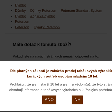
Dýmky
Dýmky
Dýmky Peterson
Peterson Standart System
Dýmky
Anglické dýmky
Peterson
Peterson
Dýmky Peterson
Máte dotaz k tomuto zboží?
Pokud jste na našich stránkách nenašli odpověď na to,
co jste hledali, neváhejte nás kontaktovat na lince
603
528 229
nebo
info@dymky-online.cz
Dle platných zákonů je zakázán prodej tabákových výrobků
kuřáckých potřeb osobám mladším 18 let.
Vaše jméno
Prohlašuji, že jsem starší 18 let a jsem si vědom(a), že tyto strá
obsahují informace o tabákových výrobcích a kuřáckých potřebá
ANO
NE
E-mail