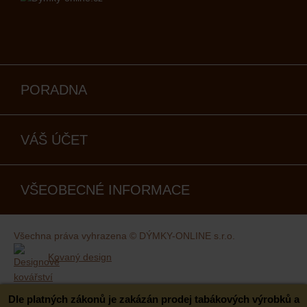
PORADNA
VÁŠ ÚČET
VŠEOBECNÉ INFORMACE
Všechna práva vyhrazena © DÝMKY-ONLINE s.r.o.
Kovaný design
Dle platných zákonů je zakázán prodej tabákových výrobků a