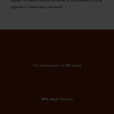
zajistili, že bude tradičně pěstován a zpracováván a že je
originální s historickou přesností.
Pro registrované až
5% sleva
99% zboží
skladem