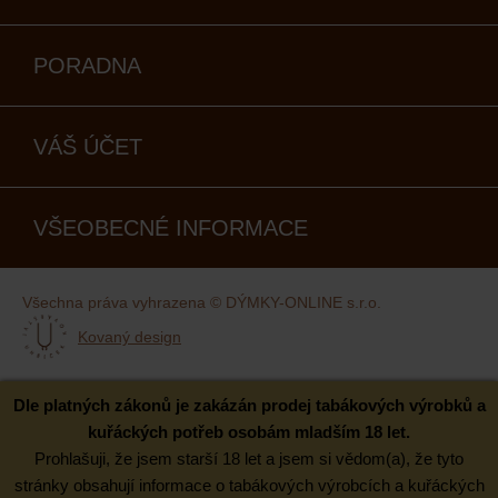
PORADNA
VÁŠ ÚČET
VŠEOBECNÉ INFORMACE
Všechna práva vyhrazena © DÝMKY-ONLINE s.r.o.
Kovaný design
Dle platných zákonů je zakázán prodej tabákových výrobků a
kuřáckých potřeb osobám mladším 18 let.
Prohlašuji, že jsem starší 18 let a jsem si vědom(a), že tyto
stránky obsahují informace o tabákových výrobcích a kuřáckých