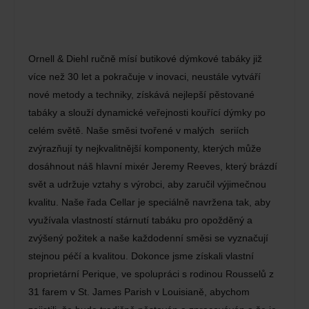
Ornell & Diehl ručně mísí butikové dýmkové tabáky již
více než 30 let a pokračuje v inovaci, neustále vytváří
nové metody a techniky, získává nejlepší pěstované
tabáky a slouží dynamické veřejnosti kouřící dýmky po
celém světě. Naše směsi tvořené v malých seriích
zvýrazňují ty nejkvalitnější komponenty, kterých může
dosáhnout náš hlavní mixér Jeremy Reeves, který brázdí
svět a udržuje vztahy s výrobci, aby zaručil výjimečnou
kvalitu. Naše řada Cellar je speciálně navržena tak, aby
využívala vlastností stárnutí tabáku pro opožděný a
zvýšený požitek a naše každodenní směsi se vyznačují
stejnou péčí a kvalitou. Dokonce jsme získali vlastní
proprietární Perique, ve spolupráci s rodinou Rousselů z
31 farem v St. James Parish v Louisianě, abychom