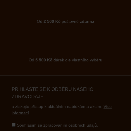
Od
2 500 Kč
poštovné
zdarma
Od
5 500 Kč
dárek dle vlastního výběru
PŘIHLASTE SE K ODBĚRU NAŠEHO
ZDRAVODAJE
a získejte přístup k aktuálním nabídkám a akcím.
Více
informací
Souhlasím se
zpracováním osobních údajů
.