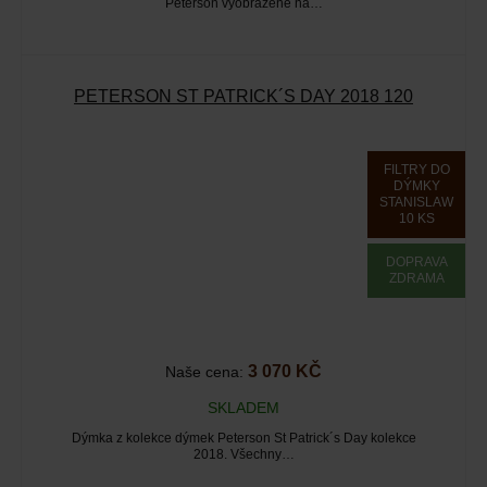
Peterson vyobrazené na…
PETERSON ST PATRICK´S DAY 2018 120
FILTRY DO
DÝMKY
STANISLAW
10 KS
DOPRAVA
ZDRAMA
3 070 KČ
Naše cena:
SKLADEM
Dýmka z kolekce dýmek Peterson St Patrick´s Day kolekce
2018. Všechny…