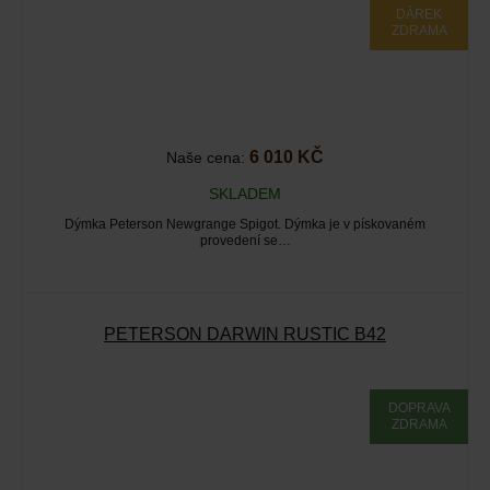
DÁREK
ZDRAMA
6 010 KČ
Naše cena:
SKLADEM
Dýmka Peterson Newgrange Spigot. Dýmka je v pískovaném
provedení se…
PETERSON DARWIN RUSTIC B42
DOPRAVA
ZDRAMA