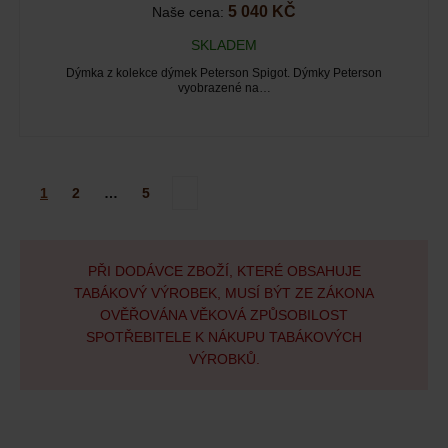
5 040 KČ
Naše cena:
SKLADEM
Dýmka z kolekce dýmek Peterson Spigot. Dýmky Peterson
vyobrazené na…
1
2
…
5
PŘI DODÁVCE ZBOŽÍ, KTERÉ OBSAHUJE
TABÁKOVÝ VÝROBEK, MUSÍ BÝT ZE ZÁKONA
OVĚŘOVÁNA VĚKOVÁ ZPŮSOBILOST
SPOTŘEBITELE K NÁKUPU TABÁKOVÝCH
VÝROBKŮ.