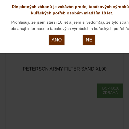
Dle platných zákonů je zakázán prodej tabákových výrobků
kuřáckých potřeb osobám mladším 18 let.
Prohlašuji, že jsem starší 18 let a jsem si vědom(a), že tyto strá
2 940 KČ
Naše cena:
obsahují informace o tabákových výrobcích a kuřáckých potřebá
SKLADEM
ANO
NE
Dýmka z kolekce dýmek Peterson Halloween. Dýmky Peterson
vyobrazené na…
PETERSON ARMY FILTER SAND XL90
DOPRAVA
ZDRAMA