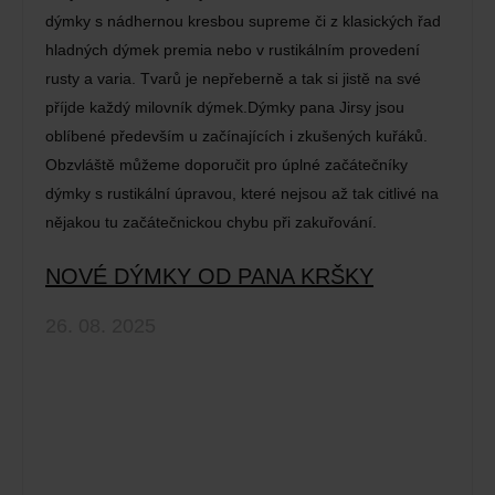
dýmky s nádhernou kresbou supreme či z klasických řad
hladných dýmek premia nebo v rustikálním provedení
rusty a varia. Tvarů je nepřeberně a tak si jistě na své
příjde každý milovník dýmek.Dýmky pana Jirsy jsou
oblíbené především u začínajících i zkušených kuřáků.
Obzvláště můžeme doporučit pro úplné začátečníky
dýmky s rustikální úpravou, které nejsou až tak citlivé na
nějakou tu začátečnickou chybu při zakuřování.
NOVÉ DÝMKY OD PANA KRŠKY
26. 08. 2025