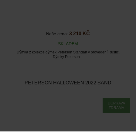
3 210 KČ
Naše cena:
SKLADEM
Dýmka z kolekce dýmek Peterson Standart v provedení Rustic.
Dýmky Peterson…
PETERSON HALLOWEEN 2022 SAND
DOPRAVA
ZDRAMA