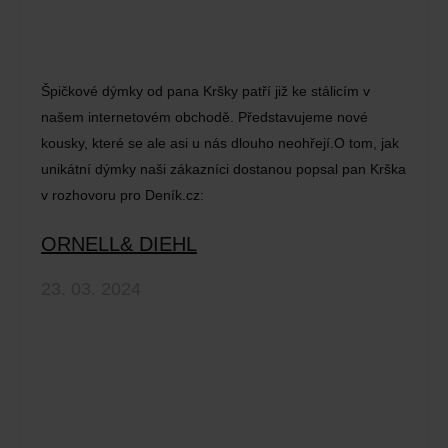
Špičkové dýmky od pana Kršky patří již ke stálicím v
našem internetovém obchodě. Představujeme nové
kousky, které se ale asi u nás dlouho neohřejí.O tom, jak
unikátní dýmky naši zákazníci dostanou popsal pan Krška
v rozhovoru pro Deník.cz:
ORNELL& DIEHL
23. 03. 2024