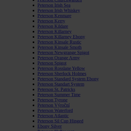
Peterson Irish Sea
Peterson Irish Whiskey
Peterson Kenmare
Peterson Kerry
Peterson Kildare
Peterson Killarney
Peterson Killarney Ebony
Peterson Kinsale Rustic
Peterson Kinsale Smoth
Peterson Newgrange Spigot
Peterson Orange Army
Peterson Spigot
Peterson Rosslane Yellow
Peterson Sherlock Holmes
Peterson Standard System Ebony
Peterson Standart System
Peterson St. Patricks
Peterson Summer Time
Peterson Tyrone
Peterson Výroční
Peterson Waterford
Peterson Atlantic
Peterson Sil Cup Hinged
Ebony Silver