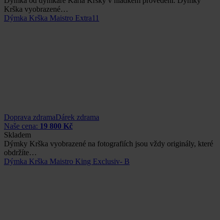
Dýmka od dýmkaře Karla Kršky v hladkém provedení. Dýmky
Krška vyobrazené…
Dýmka Krška Maistro Extra11
Doprava zdrama
Dárek zdrama
Naše cena:
19 800 Kč
Skladem
Dýmky Krška vyobrazené na fotografiích jsou vždy originály, které
obdržíte…
Dýmka Krška Maistro King Exclusiv- B