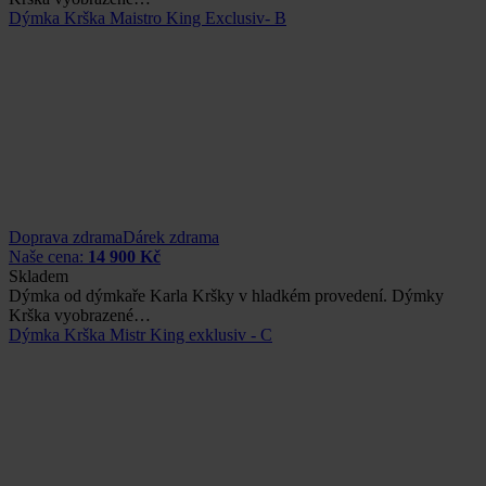
Dýmka Krška Maistro King Exclusiv- B
Doprava zdrama
Dárek zdrama
Naše cena:
14 900 Kč
Skladem
Dýmka od dýmkaře Karla Kršky v hladkém provedení. Dýmky
Krška vyobrazené…
Dýmka Krška Mistr King exklusiv - C