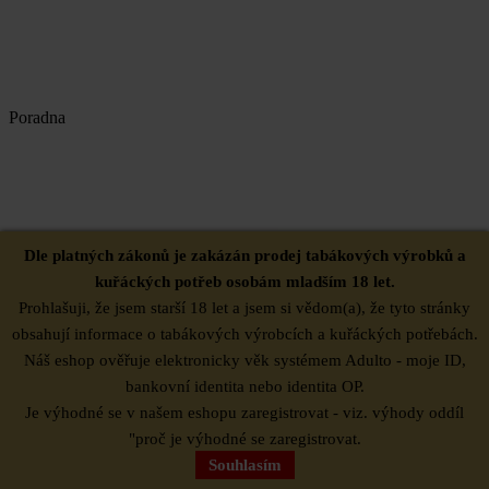
Poradna
Dle platných zákonů je zakázán prodej tabákových výrobků a
kuřáckých potřeb osobám mladším 18 let.
Prohlašuji, že jsem starší 18 let a jsem si vědom(a), že tyto stránky
Časté dotazy
obsahují informace o tabákových výrobcích a kuřáckých potřebách.
Kontakty
Náš eshop ověřuje elektronicky věk systémem Adulto - moje ID,
Osobní odběr
Proč nakupovat u nás?
bankovní identita nebo identita OP.
Věrnostní program
Je výhodné se v našem eshopu zaregistrovat - viz. výhody oddíl
"proč je výhodné se zaregistrovat.
Souhlasím