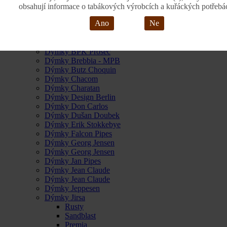
Dýmky Anton Alex
obsahují informace o tabákových výrobcích a kuřáckých potřebá
Dýmky Armellini
Ano
Ne
Dýmky Barling
Dýmky Big Ben
Dýmky Bjarne pipes
Dýmky BPK Proseč
Dýmky Brebbia - MPB
Dýmky Butz Choquin
Dýmky Chacom
Dýmky Charatan
Dýmky Design Berlin
Dýmky Don Carlos
Dýmky Dušan Doubek
Dýmky Erik Stokkebye
Dýmky Falcon Pipes
Dýmky Georg Jensen
Dýmky Georg Jensen
Dýmky Jan Pipes
Dýmky Jean Claude
Dýmky Jean Claude
Dýmky Jeppesen
Dýmky Jirsa
Rusty
Sandblast
Premia