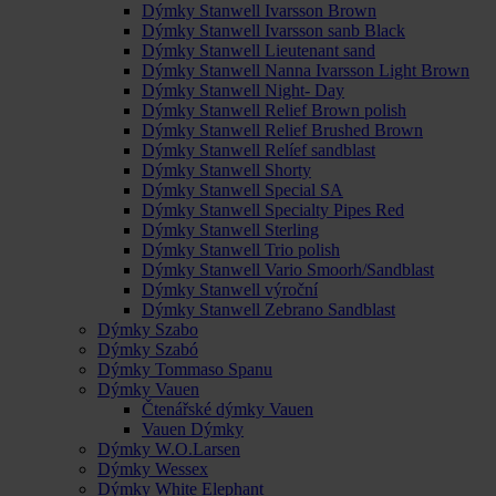
Dýmky Stanwell Ivarsson Brown
Dýmky Stanwell Ivarsson sanb Black
Dýmky Stanwell Lieutenant sand
Dýmky Stanwell Nanna Ivarsson Light Brown
Dýmky Stanwell Night- Day
Dýmky Stanwell Relief Brown polish
Dýmky Stanwell Relief Brushed Brown
Dýmky Stanwell Relíef sandblast
Dýmky Stanwell Shorty
Dýmky Stanwell Special SA
Dýmky Stanwell Specialty Pipes Red
Dýmky Stanwell Sterling
Dýmky Stanwell Trio polish
Dýmky Stanwell Vario Smoorh/Sandblast
Dýmky Stanwell výroční
Dýmky Stanwell Zebrano Sandblast
Dýmky Szabo
Dýmky Szabó
Dýmky Tommaso Spanu
Dýmky Vauen
Čtenářské dýmky Vauen
Vauen Dýmky
Dýmky W.O.Larsen
Dýmky Wessex
Dýmky White Elephant