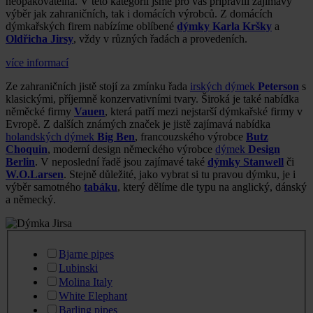
neopakovatelná. V této kategorii jsme pro vás připravili zajímavý
výběr jak zahraničních, tak i domácích výrobců. Z domácích
dýmkařských firem nabízíme oblíbené
dýmky Karla Kršky
a
Oldřicha Jirsy
, vždy v různých řadách a provedeních.
více informací
Ze zahraničních jistě stojí za zmínku řada
irských dýmek
Peterson
s
klasickými, příjemně konzervativními tvary. Široká je také nabídka
něměcké firmy
Vauen
, která patří mezi nejstarší dýmkařské firmy v
Evropě. Z dalších známých značek je jistě zajímavá nabídka
holandských dýmek
Big Ben
, francouzského výrobce
Butz
Choquin
, moderní design německého výrobce
dýmek
Design
Berlin
. V neposlední řadě jsou zajímavé také
dýmky Stanwell
či
W.O.Larsen
. Stejně důležité, jako vybrat si tu pravou dýmku, je i
výběr samotného
tabáku
, který dělíme dle typu na anglický, dánský
a německý.
Bjarne pipes
Lubinski
Molina Italy
White Elephant
Barling pipes