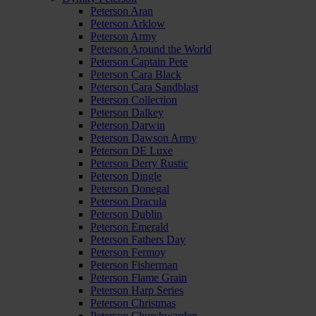
Peterson Aran
Peterson Arklow
Peterson Army
Peterson Around the World
Peterson Captain Pete
Peterson Cara Black
Peterson Cara Sandblast
Peterson Collection
Peterson Dalkey
Peterson Darwin
Peterson Dawson Army
Peterson DE Luxe
Peterson Derry Rustic
Peterson Dingle
Peterson Donegal
Peterson Dracula
Peterson Dublin
Peterson Emerald
Peterson Fathers Day
Peterson Fermoy
Peterson Fisherman
Peterson Flame Grain
Peterson Harp Series
Peterson Christmas
Peterson Churchwarden