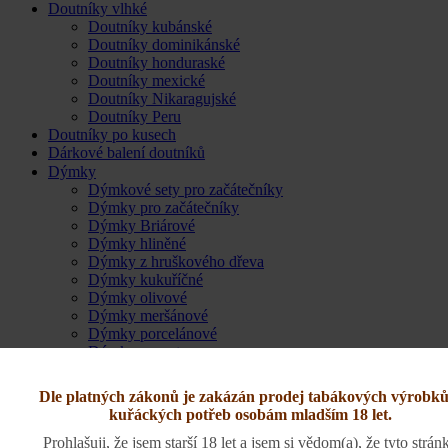
Doutníky vlhké
Doutníky kubánské
Doutníky dominikánské
Doutníky honduraské
Doutníky mexické
Doutníky Nikaragujské
Doutníky Peru
Doutníky po kusech
Dárkové balení doutníků
Dýmky
Dýmkové sety pro začátečníky
Dýmky pro začátečníky
Dýmky Briárové
Dýmky hliněné
Dýmky z hruškového dřeva
Dýmky kukuříčné
Dýmky olivové
Dýmky meršánové
Dýmky porcelánové
Dýmky z morty
Dýmky z exotického dřeva
Dýmky čtenářské
Dle platných zákonů je zakázán prodej tabákových výrobků
Dýmka Nôrding Compass
kuřáckých potřeb osobám mladším 18 let.
Dýmka Aldo Moreti
Dýmka Cesare Barontini
Prohlašuji, že jsem starší 18 let a jsem si vědom(a), že tyto strán