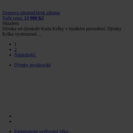
Doprava zdrama
Dárek zdrama
Naše cena:
13 900 Kč
Skladem
Dýmka od dýmkaře Karla Kršky v hladkém provedení. Dýmky
Krška vyobrazené…
1
2
Následující
Dýmky myslivecké
Elektronické ověřování věku