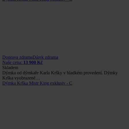
Doprava zdrama
Dárek zdrama
Naše cena:
13 900 Kč
Skladem
Dýmka od dýmkaře Karla Kršky v hladkém provedení. Dýmky
Krška vyobrazené…
Dýmka Krška Mistr King exklusiv - C