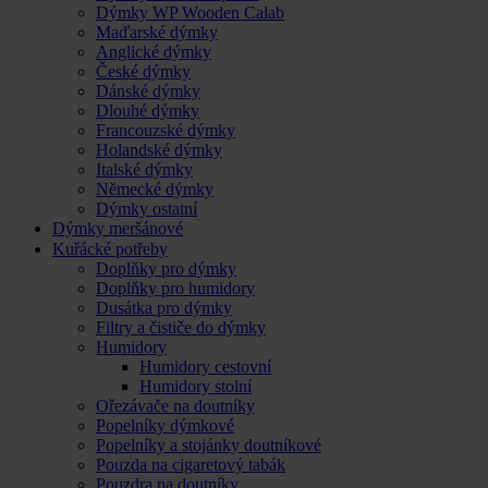
Dýmky WP Wooden Calab
Maďarské dýmky
Anglické dýmky
České dýmky
Dánské dýmky
Dlouhé dýmky
Francouzské dýmky
Holandské dýmky
Italské dýmky
Německé dýmky
Dýmky ostatní
Dýmky meršánové
Kuřácké potřeby
Doplňky pro dýmky
Doplňky pro humidory
Dusátka pro dýmky
Filtry a čističe do dýmky
Humidory
Humidory cestovní
Humidory stolní
Ořezávače na doutníky
Popelníky dýmkové
Popelníky a stojánky doutníkové
Pouzda na cigaretový tabák
Pouzdra na doutníky