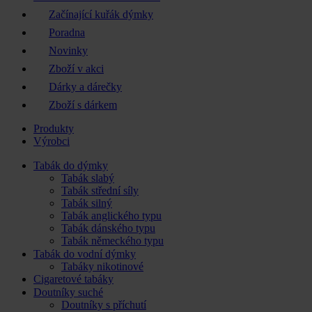
Začínající kuřák dýmky
Poradna
Novinky
Zboží v akci
Dárky a dárečky
Zboží s dárkem
Produkty
Výrobci
Tabák do dýmky
Tabák slabý
Tabák střední síly
Tabák silný
Tabák anglického typu
Tabák dánského typu
Tabák německého typu
Tabák do vodní dýmky
Tabáky nikotinové
Cigaretové tabáky
Doutníky suché
Doutníky s příchutí