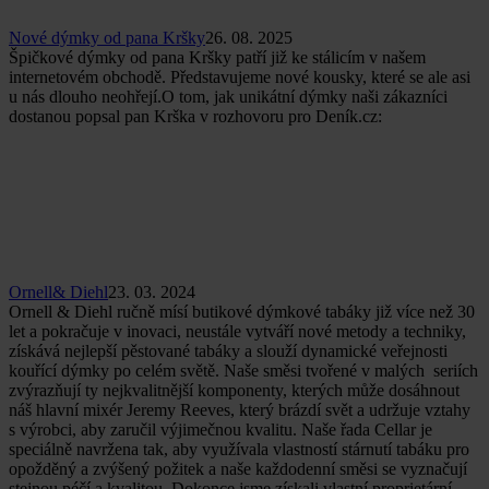
Nové dýmky od pana Kršky
26. 08. 2025
Špičkové dýmky od pana Kršky patří již ke stálicím v našem
internetovém obchodě. Představujeme nové kousky, které se ale asi
u nás dlouho neohřejí.O tom, jak unikátní dýmky naši zákazníci
dostanou popsal pan Krška v rozhovoru pro Deník.cz:
Ornell& Diehl
23. 03. 2024
Ornell & Diehl ručně mísí butikové dýmkové tabáky již více než 30
let a pokračuje v inovaci, neustále vytváří nové metody a techniky,
získává nejlepší pěstované tabáky a slouží dynamické veřejnosti
kouřící dýmky po celém světě. Naše směsi tvořené v malých seriích
zvýrazňují ty nejkvalitnější komponenty, kterých může dosáhnout
náš hlavní mixér Jeremy Reeves, který brázdí svět a udržuje vztahy
s výrobci, aby zaručil výjimečnou kvalitu. Naše řada Cellar je
speciálně navržena tak, aby využívala vlastností stárnutí tabáku pro
opožděný a zvýšený požitek a naše každodenní směsi se vyznačují
stejnou péčí a kvalitou. Dokonce jsme získali vlastní proprietární