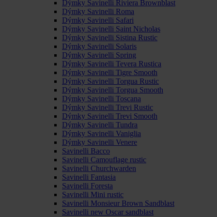
Dýmky Savinelli Riviera Brownblast
Dýmky Savinelli Roma
Dýmky Savinelli Safari
Dýmky Savinelli Saint Nicholas
Dýmky Savinelli Sistina Rustic
Dýmky Savinelli Solaris
Dýmky Savinelli Spring
Dýmky Savinelli Tevera Rustica
Dýmky Savinelli Tigre Smooth
Dýmky Savinelli Torgua Rustic
Dýmky Savinelli Torgua Smooth
Dýmky Savinelli Toscana
Dýmky Savinelli Trevi Rustic
Dýmky Savinelli Trevi Smooth
Dýmky Savinelli Tundra
Dýmky Savinelli Vaniglia
Dýmky Savinelli Venere
Savinelli Bacco
Savinelli Camouflage rustic
Savinelli Churchwarden
Savinelli Fantasia
Savinelli Foresta
Savinelli Mini rustic
Savinelli Monsieur Brown Sandblast
Savinelli new Oscar sandblast