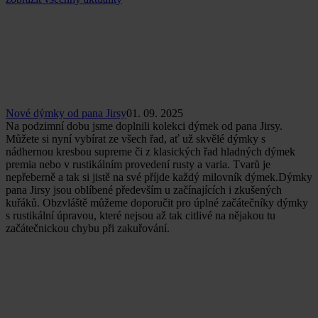
Nové dýmky od pana Jirsy
01. 09. 2025
Na podzimní dobu jsme doplnili kolekci dýmek od pana Jirsy.
Můžete si nyní vybírat ze všech řad, ať už skvělé dýmky s
nádhernou kresbou supreme či z klasických řad hladných dýmek
premia nebo v rustikálním provedení rusty a varia. Tvarů je
nepřeberně a tak si jistě na své příjde každý milovník dýmek.Dýmky
pana Jirsy jsou oblíbené především u začínajících i zkušených
kuřáků. Obzvláště můžeme doporučit pro úplné začátečníky dýmky
s rustikální úpravou, které nejsou až tak citlivé na nějakou tu
začátečnickou chybu při zakuřování.