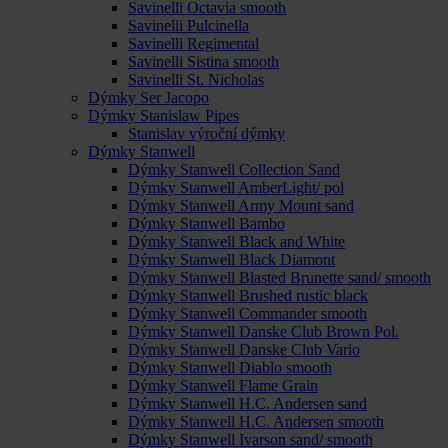
Savinelli Octavia smooth
Savinelli Pulcinella
Savinelli Regimental
Savinelli Sistina smooth
Savinelli St. Nicholas
Dýmky Ser Jacopo
Dýmky Stanislaw Pipes
Stanislav výroční dýmky
Dýmky Stanwell
Dýmky Stanwell Collection Sand
Dýmky Stanwell AmberLight/ pol
Dýmky Stanwell Army Mount sand
Dýmky Stanwell Bambo
Dýmky Stanwell Black and White
Dýmky Stanwell Black Diamont
Dýmky Stanwell Blasted Brunette sand/ smooth
Dýmky Stanwell Brushed rustic black
Dýmky Stanwell Commander smooth
Dýmky Stanwell Danske Club Brown Pol.
Dýmky Stanwell Danske Club Vario
Dýmky Stanwell Diablo smooth
Dýmky Stanwell Flame Grain
Dýmky Stanwell H.C. Andersen sand
Dýmky Stanwell H.C. Andersen smooth
Dýmky Stanwell Ivarson sand/ smooth