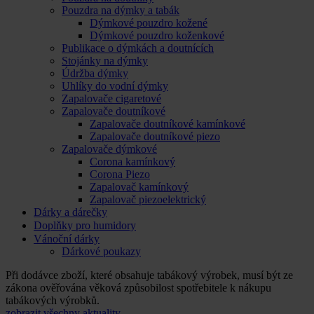
Pouzdra na dýmky a tabák
Dýmkové pouzdro kožené
Dýmkové pouzdro koženkové
Publikace o dýmkách a doutnících
Stojánky na dýmky
Údržba dýmky
Uhlíky do vodní dýmky
Zapalovače cigaretové
Zapalovače doutníkové
Zapalovače doutníkové kamínkové
Zapalovače doutníkové piezo
Zapalovače dýmkové
Corona kamínkový
Corona Piezo
Zapalovač kamínkový
Zapalovač piezoelektrický
Dárky a dárečky
Doplňky pro humidory
Vánoční dárky
Dárkové poukazy
Při dodávce zboží, které obsahuje tabákový výrobek, musí být ze
zákona ověřována věková způsobilost spotřebitele k nákupu
tabákových výrobků.
zobrazit všechny aktuality