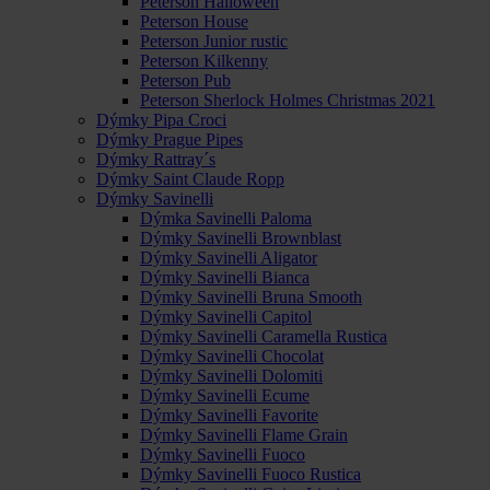
Peterson Halloween
Peterson House
Peterson Junior rustic
Peterson Kilkenny
Peterson Pub
Peterson Sherlock Holmes Christmas 2021
Dýmky Pipa Croci
Dýmky Prague Pipes
Dýmky Rattray´s
Dýmky Saint Claude Ropp
Dýmky Savinelli
Dýmka Savinelli Paloma
Dýmky Savinelli Brownblast
Dýmky Savinelli Aligator
Dýmky Savinelli Bianca
Dýmky Savinelli Bruna Smooth
Dýmky Savinelli Capitol
Dýmky Savinelli Caramella Rustica
Dýmky Savinelli Chocolat
Dýmky Savinelli Dolomiti
Dýmky Savinelli Ecume
Dýmky Savinelli Favorite
Dýmky Savinelli Flame Grain
Dýmky Savinelli Fuoco
Dýmky Savinelli Fuoco Rustica