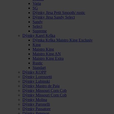
Varia
SG
Dýmky Jirsa Petit Smooth/ rustic
Dýmky Jirsa Sandy Select
Sandy
Select
Supreme
Dýmky Karel Krška
Dýmka Krška Maistro King Exclusiv
King
Maistro King
Maistro King AN
Maistro King Extra
Rustic
Standart
Dýmky KOPP
Dýmky Lorenzetti
Dýmky Lubinski
Dýmky Mastro de Paja
Dýmky Missouri Corn Cob
Dýmky Missouri Corn Cob
Dýmky Molina
Dýmky Paronelli
Dýmky Passatore
Dýmky Peterson