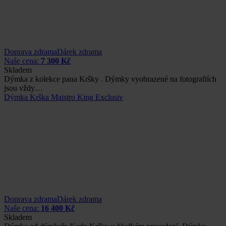
Doprava zdrama
Dárek zdrama
Naše cena:
7 300 Kč
Skladem
Dýmka z kolekce pana Kršky . Dýmky vyobrazené na fotografiích
jsou vždy…
Dýmka Krška Maistro King Exclusiv
Doprava zdrama
Dárek zdrama
Naše cena:
16 400 Kč
Skladem