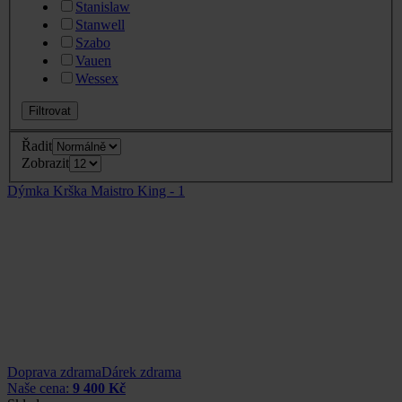
Stanislaw
Stanwell
Szabo
Vauen
Wessex
Filtrovat
Řadit
Zobrazit
Dýmka Krška Maistro King - 1
Doprava zdrama
Dárek zdrama
Naše cena:
9 400 Kč