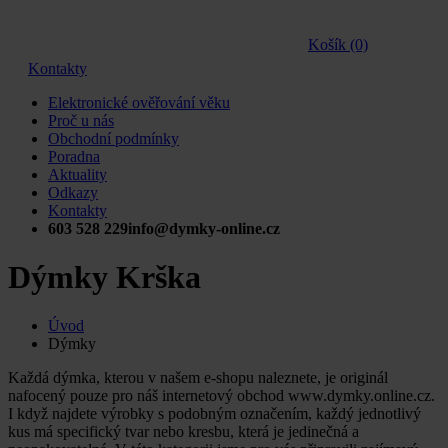
Košík (0)
Kontakty
Elektronické ověřování věku
Proč u nás
Obchodní podmínky
Poradna
Aktuality
Odkazy
Kontakty
603 528 229
info@dymky-online.cz
Dýmky Krška
Úvod
Dýmky
Každá dýmka, kterou v našem e-shopu naleznete, je originál
nafocený pouze pro náš internetový obchod www.dymky.online.cz.
I když najdete výrobky s podobným označením, každý jednotlivý
kus má specifický tvar nebo kresbu, která je jedinečná a