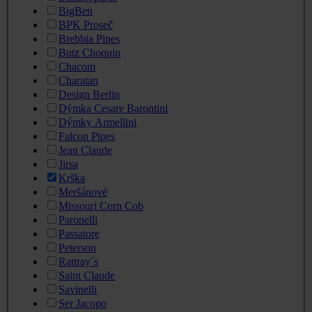
BigBen
BPK Proseč
Brebbia Pipes
Butz Choquin
Chacom
Charatan
Design Berlin
Dýmka Cesare Barontini
Dýmky Armellini
Falcon Pipes
Jean Claude
Jirsa
Krška
Meršánové
Missouri Corn Cob
Paronelli
Passatore
Peterson
Rattray´s
Saint Claude
Savinelli
Ser Jacopo