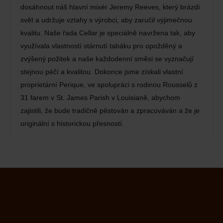
dosáhnout náš hlavní mixér Jeremy Reeves, který brázdí
svět a udržuje vztahy s výrobci, aby zaručil výjimečnou
kvalitu. Naše řada Cellar je speciálně navržena tak, aby
využívala vlastností stárnutí tabáku pro opožděný a
zvýšený požitek a naše každodenní směsi se vyznačují
stejnou péčí a kvalitou. Dokonce jsme získali vlastní
proprietární Perique, ve spolupráci s rodinou Rousselů z
31 farem v St. James Parish v Louisianě, abychom
zajistili, že bude tradičně pěstován a zpracováván a že je
originální s historickou přesností.