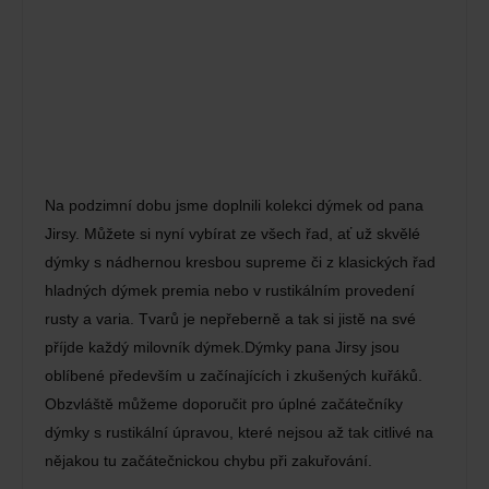
Na podzimní dobu jsme doplnili kolekci dýmek od pana
Jirsy. Můžete si nyní vybírat ze všech řad, ať už skvělé
dýmky s nádhernou kresbou supreme či z klasických řad
hladných dýmek premia nebo v rustikálním provedení
rusty a varia. Tvarů je nepřeberně a tak si jistě na své
příjde každý milovník dýmek.Dýmky pana Jirsy jsou
oblíbené především u začínajících i zkušených kuřáků.
Obzvláště můžeme doporučit pro úplné začátečníky
dýmky s rustikální úpravou, které nejsou až tak citlivé na
nějakou tu začátečnickou chybu při zakuřování.