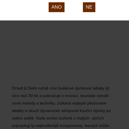
ORNELL& DIEHL
ANO
NE
23. 03. 2024
Ornell & Diehl ručně mísí butikové dýmkové tabáky již
více než 30 let a pokračuje v inovaci, neustále vytváří
nové metody a techniky, získává nejlepší pěstované
tabáky a slouží dynamické veřejnosti kouřící dýmky po
celém světě. Naše směsi tvořené v malých seriích
zvýrazňují ty nejkvalitnější komponenty, kterých může