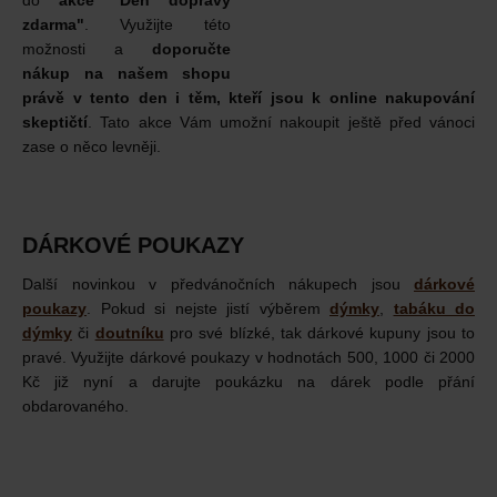
do
akce "Den dopravy
zdarma"
. Využijte této
možnosti a
doporučte
nákup na našem shopu
právě v tento den i těm, kteří jsou k online nakupování
skeptičtí
. Tato akce Vám umožní nakoupit ještě před vánoci
zase o něco levněji.
DÁRKOVÉ POUKAZY
Další novinkou v předvánočních nákupech jsou
dárkové
poukazy
. Pokud si nejste jistí výběrem
dýmky
,
tabáku do
dýmky
či
doutníku
pro své blízké, tak dárkové kupuny jsou to
pravé. Využijte dárkové poukazy v hodnotách 500, 1000 či 2000
Kč již nyní a darujte poukázku na dárek podle přání
obdarovaného.