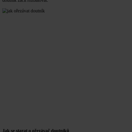
doutník začít rozbalovat.
Jak se starat o ořezávač doutníků