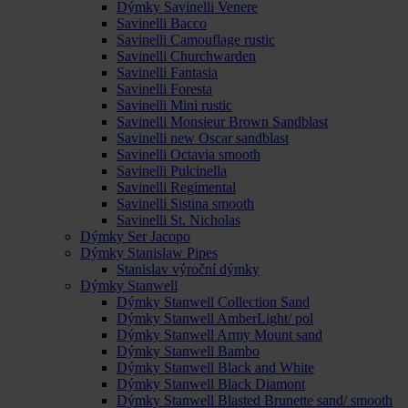
Dýmky Savinelli Venere
Savinelli Bacco
Savinelli Camouflage rustic
Savinelli Churchwarden
Savinelli Fantasia
Savinelli Foresta
Savinelli Mini rustic
Savinelli Monsieur Brown Sandblast
Savinelli new Oscar sandblast
Savinelli Octavia smooth
Savinelli Pulcinella
Savinelli Regimental
Savinelli Sistina smooth
Savinelli St. Nicholas
Dýmky Ser Jacopo
Dýmky Stanislaw Pipes
Stanislav výroční dýmky
Dýmky Stanwell
Dýmky Stanwell Collection Sand
Dýmky Stanwell AmberLight/ pol
Dýmky Stanwell Army Mount sand
Dýmky Stanwell Bambo
Dýmky Stanwell Black and White
Dýmky Stanwell Black Diamont
Dýmky Stanwell Blasted Brunette sand/ smooth