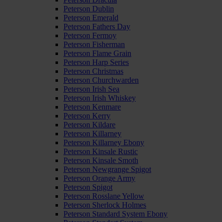
Peterson Dublin
Peterson Emerald
Peterson Fathers Day
Peterson Fermoy
Peterson Fisherman
Peterson Flame Grain
Peterson Harp Series
Peterson Christmas
Peterson Churchwarden
Peterson Irish Sea
Peterson Irish Whiskey
Peterson Kenmare
Peterson Kerry
Peterson Kildare
Peterson Killarney
Peterson Killarney Ebony
Peterson Kinsale Rustic
Peterson Kinsale Smoth
Peterson Newgrange Spigot
Peterson Orange Army
Peterson Spigot
Peterson Rosslane Yellow
Peterson Sherlock Holmes
Peterson Standard System Ebony