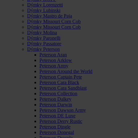
Dýmky Lorenzetti
Dýmky Lubinski
Dýmky Mastro de Paja
Dýmky Missouri Corn Cob
Dýmky Missouri Corn Cob
Dýmky Molina
Dýmky Paronelli
Dýmky Passatore
Dýmky Peterson
Peterson Aran
Peterson Arklow
Peterson Army
Peterson Around the World
Peterson Captain Pete
Peterson Cara Black
Peterson Cara Sandblast
Peterson Collection
Peterson Dalkey
Peterson Darwin
Peterson Dawson Army
Peterson DE Luxe
Peterson Derry Rustic
Peterson Dingle
Peterson Donegal
Peterson Dracula