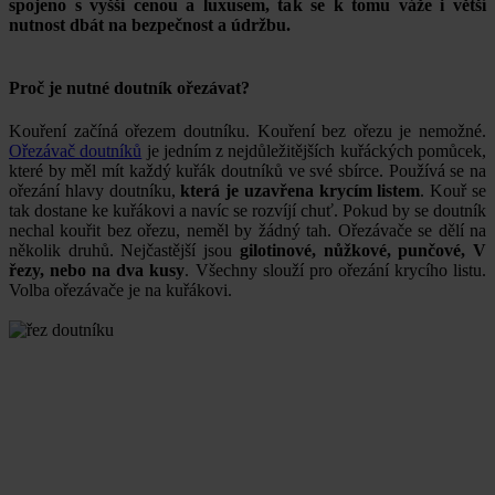
spojeno s vyšší cenou a luxusem, tak se k tomu váže i větší
nutnost dbát na bezpečnost a údržbu.
Proč je nutné doutník ořezávat?
Kouření začíná ořezem doutníku. Kouření bez ořezu je nemožné.
Ořezávač doutníků
je jedním z nejdůležitějších kuřáckých pomůcek,
které by měl mít každý kuřák doutníků ve své sbírce. Používá se na
ořezání hlavy doutníku,
která je uzavřena krycím listem
. Kouř se
tak dostane ke kuřákovi a navíc se rozvíjí chuť. Pokud by se doutník
nechal kouřit bez ořezu, neměl by žádný tah. Ořezávače se dělí na
několik druhů. Nejčastější jsou
gilotinové, nůžkové, punčové, V
řezy, nebo na dva kusy
. Všechny slouží pro ořezání krycího listu.
Volba ořezávače je na kuřákovi.