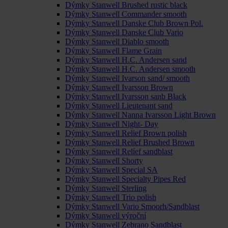
Dýmky Stanwell Brushed rustic black
Dýmky Stanwell Commander smooth
Dýmky Stanwell Danske Club Brown Pol.
Dýmky Stanwell Danske Club Vario
Dýmky Stanwell Diablo smooth
Dýmky Stanwell Flame Grain
Dýmky Stanwell H.C. Andersen sand
Dýmky Stanwell H.C. Andersen smooth
Dýmky Stanwell Ivarson sand/ smooth
Dýmky Stanwell Ivarsson Brown
Dýmky Stanwell Ivarsson sanb Black
Dýmky Stanwell Lieutenant sand
Dýmky Stanwell Nanna Ivarsson Light Brown
Dýmky Stanwell Night- Day
Dýmky Stanwell Relief Brown polish
Dýmky Stanwell Relief Brushed Brown
Dýmky Stanwell Relíef sandblast
Dýmky Stanwell Shorty
Dýmky Stanwell Special SA
Dýmky Stanwell Specialty Pipes Red
Dýmky Stanwell Sterling
Dýmky Stanwell Trio polish
Dýmky Stanwell Vario Smoorh/Sandblast
Dýmky Stanwell výroční
Dýmky Stanwell Zebrano Sandblast