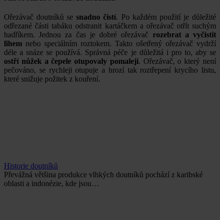
Ořezávač doutníků se
snadno čistí
. Po každém použití je důležité
odřezané části tabáku odstranit kartáčkem a ořezávač otřít suchým
hadříkem. Jednou za čas je dobré ořezávač
rozebrat a vyčistit
lihem
nebo speciálním roztokem. Takto ošetřený ořezávač vydrží
déle a snáze se používá. Správná péče je důležitá i pro to, aby se
ostří nůžek a čepele otupovaly pomaleji
. Ořezávač, o který není
pečováno, se rychleji otupuje a hrozí tak roztřepení krycího listu,
které snižuje požitek z kouření.
Historie doutníků
Převážná většina produkce vlhkých doutníků pochází z karibské
oblasti a indonézie, kde jsou…