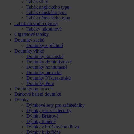
Tabák silný
Tabák anglického typu
Tabák dánského typu
Tabák německého typu
Tabák do vodní dýmky
Tabáky nikotinové
Cigaretové tabáky
Doutníky suché
Doutníky s příchutí
Doutníky vlhké
Doutníky kubánské
Doutníky dominikánské
Doutníky honduraské
Doutníky mexické
Doutníky Nikaragujské
Doutníky Peru
Doutníky po kusech
Dárkové balení doutníků
Dýmky
Dýmkové sety pro začátečníky
Dýmky pro začátečníky
Dýmky Briárové
Dýmky hliněné
Dýmky z hruškového dřeva
Dýmky kukuříčné