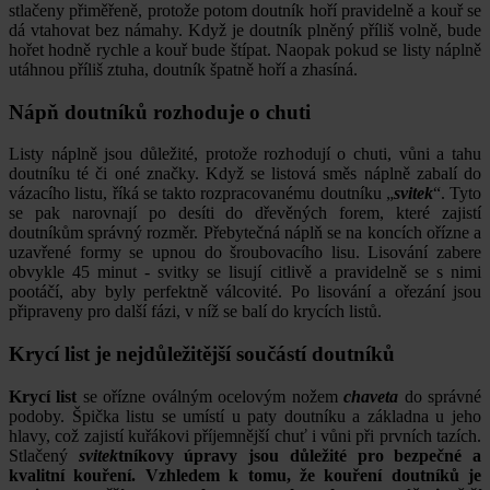
stlačeny přiměřeně, protože potom doutník hoří pravidelně a kouř se
dá vtahovat bez námahy. Když je doutník plněný příliš volně, bude
hořet hodně rychle a kouř bude štípat. Naopak pokud se listy náplně
utáhnou příliš ztuha, doutník špatně hoří a zhasíná.
Nápň doutníků rozhoduje o chuti
Listy náplně jsou důležité, protože rozhodují o chuti, vůni a tahu
doutníku té či oné značky. Když se listová směs náplně zabalí do
vázacího listu, říká se takto rozpracovanému doutníku „
svitek
“. Tyto
se pak narovnají po desíti do dřevěných forem, které zajistí
doutníkům správný rozměr. Přebytečná náplň se na koncích ořízne a
uzavřené formy se upnou do šroubovacího lisu. Lisování zabere
obvykle 45 minut - svitky se lisují citlivě a pravidelně se s nimi
pootáčí, aby byly perfektně válcovité. Po lisování a ořezání jsou
připraveny pro další fázi, v níž se balí do krycích listů.
Krycí list je nejdůležitější součástí doutníků
Krycí list
se ořízne oválným ocelovým nožem
chaveta
do správné
podoby. Špička listu se umístí u paty doutníku a základna u jeho
hlavy, což zajistí kuřákovi příjemnější chuť i vůni při prvních tazích.
Stlačený
svitek
tníkovy úpravy jsou důležité pro bezpečné a
kvalitní kouření. Vzhledem k tomu, že kouření doutníků je