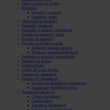
Filtry a čističe do dýmky
Humidory
Humidory cestovní
Humidory stolní
Ořezávače na doutníky
Popelníky dýmkové
Popelníky a stojánky doutníkové
Pouzda na cigaretový tabák
Pouzdra na doutníky
Pouzdra na dýmky a tabák
Dýmkové pouzdro kožené
Dýmkové pouzdro koženkové
Publikace o dýmkách a doutnících
Stojánky na dýmky
Údržba dýmky
Uhlíky do vodní dýmky
Zapalovače cigaretové
Zapalovače doutníkové
Zapalovače doutníkové kamínkové
Zapalovače doutníkové piezo
Zapalovače dýmkové
Corona kamínkový
Corona Piezo
Zapalovač kamínkový
Zapalovač piezoelektrický