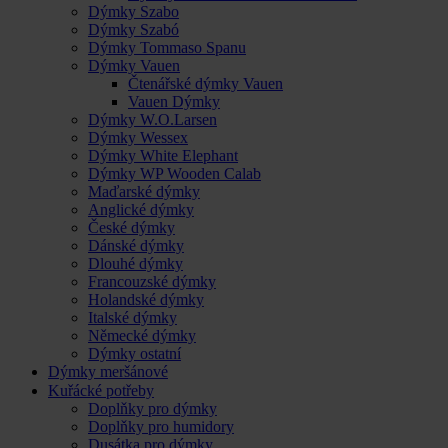
Dýmky Szabo
Dýmky Szabó
Dýmky Tommaso Spanu
Dýmky Vauen
Čtenářské dýmky Vauen
Vauen Dýmky
Dýmky W.O.Larsen
Dýmky Wessex
Dýmky White Elephant
Dýmky WP Wooden Calab
Maďarské dýmky
Anglické dýmky
České dýmky
Dánské dýmky
Dlouhé dýmky
Francouzské dýmky
Holandské dýmky
Italské dýmky
Německé dýmky
Dýmky ostatní
Dýmky meršánové
Kuřácké potřeby
Doplňky pro dýmky
Doplňky pro humidory
Dusátka pro dýmky