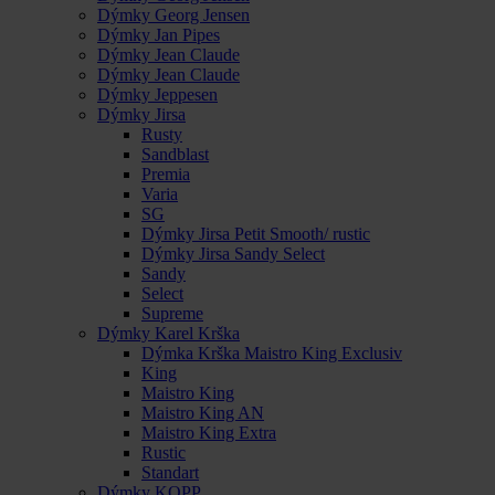
Dýmky Georg Jensen
Dýmky Jan Pipes
Dýmky Jean Claude
Dýmky Jean Claude
Dýmky Jeppesen
Dýmky Jirsa
Rusty
Sandblast
Premia
Varia
SG
Dýmky Jirsa Petit Smooth/ rustic
Dýmky Jirsa Sandy Select
Sandy
Select
Supreme
Dýmky Karel Krška
Dýmka Krška Maistro King Exclusiv
King
Maistro King
Maistro King AN
Maistro King Extra
Rustic
Standart
Dýmky KOPP