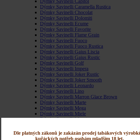
Dýmky Savinelli Capitol
Dýmky Savinelli Caramella Rustica
Dýmky Savinelli Chocolat
Dýmky Savinelli Dolomiti
Dýmky Savinelli Ecume
Dýmky Savinelli Favorite
Dýmky Savinelli Flame Grain
Dýmky Savinelli Fuoco
Dýmky Savinelli Fuoco Rustica
Dýmky Savinelli Gaius Liscia
Dýmky Savinelli Gaius Rustic
Dýmky Savinelli Golf
Dýmky Savinelli Impera
Dýmky Savinelli Joker Rustic
Dýmky Savinelli Joker Smooth
Dýmky Savinelli Leonardo
Dýmky Savinelli Lino
Dýmky Savinelli Marron Glace Brown
Dýmky Savinelli Marte
Dýmky Savinelli Mega
Dýmky Savinelli Miele
Dýmky Savinelli Monsieur
Dýmky Savinelli Noce
Dýmky Savinelli Oceano
Dle platných zákonů je zakázán prodej tabákových výrobk
Dýmky Savinelli Octavia Rustica
kuřáckých potřeb osobám mladším 18 let.