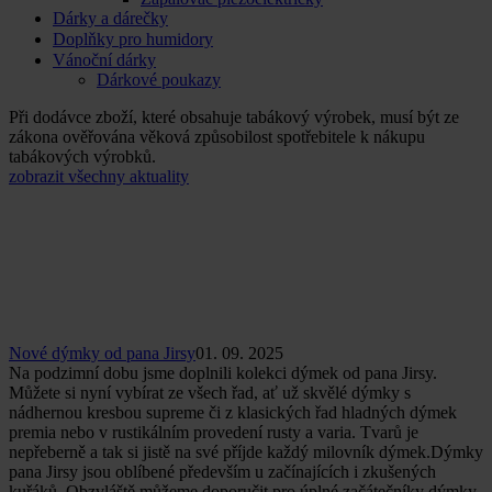
Dárky a dárečky
Doplňky pro humidory
Vánoční dárky
Dárkové poukazy
Při dodávce zboží, které obsahuje tabákový výrobek, musí být ze
zákona ověřována věková způsobilost spotřebitele k nákupu
tabákových výrobků.
zobrazit všechny aktuality
Nové dýmky od pana Jirsy
01. 09. 2025
Na podzimní dobu jsme doplnili kolekci dýmek od pana Jirsy.
Můžete si nyní vybírat ze všech řad, ať už skvělé dýmky s
nádhernou kresbou supreme či z klasických řad hladných dýmek
premia nebo v rustikálním provedení rusty a varia. Tvarů je
nepřeberně a tak si jistě na své příjde každý milovník dýmek.Dýmky
pana Jirsy jsou oblíbené především u začínajících i zkušených
kuřáků. Obzvláště můžeme doporučit pro úplné začátečníky dýmky