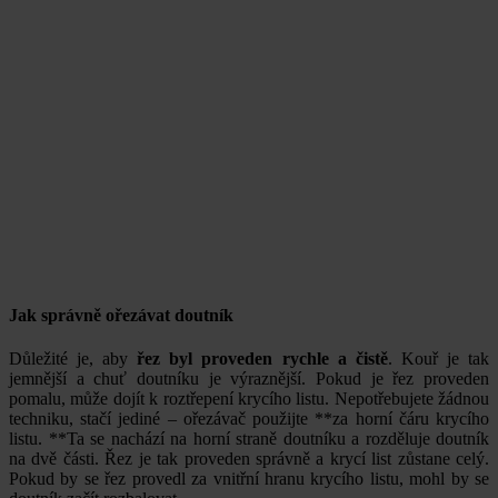
Jak správně ořezávat doutník
Důležité je, aby
řez byl proveden rychle a čistě
. Kouř je tak
jemnější a chuť doutníku je výraznější. Pokud je řez proveden
pomalu, může dojít k roztřepení krycího listu. Nepotřebujete žádnou
techniku, stačí jediné – ořezávač použijte **za horní čáru krycího
listu. **Ta se nachází na horní straně doutníku a rozděluje doutník
na dvě části. Řez je tak proveden správně a krycí list zůstane celý.
Pokud by se řez provedl za vnitřní hranu krycího listu, mohl by se