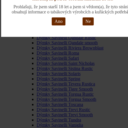
Dýmky Savinelli One
Prohlašuji, že jsem starší 18 let a jsem si vědom(a), že tyto strá
Dýmky Savinelli Ontario
obsahují informace o tabákových výrobcích a kuřáckých potřebá
Dýmky Savinelli Orient
Dýmky Savinelli Oscar Tiger
Ano
Ne
Dýmky Savinelli Pianoforte
Dýmky Savinelli Piazza di Spagna Rustica
Dýmky Savinelli Porto Cervo Rustic
Dýmky Savinelli Qandale Rustic
Dýmky Savinelli Qandale smooth
Dýmky Savinelli Riviera Brownblast
Dýmky Savinelli Roma
Dýmky Savinelli Safari
Dýmky Savinelli Saint Nicholas
Dýmky Savinelli Sistina Rustic
Dýmky Savinelli Solaris
Dýmky Savinelli Spring
Dýmky Savinelli Tevera Rustica
Dýmky Savinelli Tigre Smooth
Dýmky Savinelli Torgua Rustic
Dýmky Savinelli Torgua Smooth
Dýmky Savinelli Toscana
Dýmky Savinelli Trevi Rustic
Dýmky Savinelli Trevi Smooth
Dýmky Savinelli Tundra
Dýmky Savinelli Vaniglia