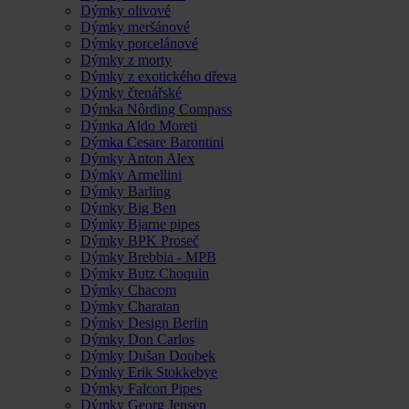
Dýmky olivové
Dýmky meršánové
Dýmky porcelánové
Dýmky z morty
Dýmky z exotického dřeva
Dýmky čtenářské
Dýmka Nôrding Compass
Dýmka Aldo Moreti
Dýmka Cesare Barontini
Dýmky Anton Alex
Dýmky Armellini
Dýmky Barling
Dýmky Big Ben
Dýmky Bjarne pipes
Dýmky BPK Proseč
Dýmky Brebbia - MPB
Dýmky Butz Choquin
Dýmky Chacom
Dýmky Charatan
Dýmky Design Berlin
Dýmky Don Carlos
Dýmky Dušan Doubek
Dýmky Erik Stokkebye
Dýmky Falcon Pipes
Dýmky Georg Jensen