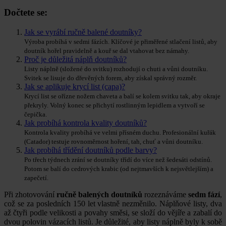
Dočtete se:
Jak se vyrábí ručně balené doutníky?
Výroba probíhá v sedmi fázích. Klíčové je přiměřené stlačení listů, aby
doutník hořel pravidelně a kouř se dal vtahovat bez námahy.
Proč je důležitá náplň doutníků?
Listy náplně (složené do svitku) rozhodují o chuti a vůni doutníku.
Svitek se lisuje do dřevěných forem, aby získal správný rozměr.
Jak se aplikuje krycí list (capa)?
Krycí list se ořízne nožem chaveta a balí se kolem svitku tak, aby okraje
překryly. Volný konec se přichytí rostlinným lepidlem a vytvoří se
čepička.
Jak probíhá kontrola kvality doutníků?
Kontrola kvality probíhá ve velmi přísném duchu. Profesionální kuřák
(Catador) testuje rovnoměrnost hoření, tah, chuť a vůni doutníku.
Jak probíhá třídění doutníků podle barvy?
Po třech týdnech zrání se doutníky třídí do více než šedesáti odstínů.
Potom se balí do cedrových krabic (od nejtmavších k nejsvětlejším) a
zapečetí.
Při zhotovování
ručně balených doutníků
rozeznáváme
sedm fází
,
což se za posledních 150 let vlastně nezměnilo. Náplňové listy, dva
až čtyři podle velikosti a povahy směsi, se složí do vějíře a zabalí do
dvou polovin vázacích listů. Je důležité, aby listy náplně byly k sobě