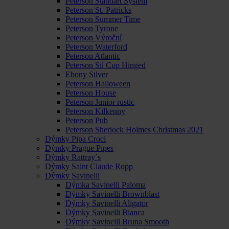
Peterson Standart System
Peterson St. Patricks
Peterson Summer Time
Peterson Tyrone
Peterson Výroční
Peterson Waterford
Peterson Atlantic
Peterson Sil Cup Hinged
Ebony Silver
Peterson Halloween
Peterson House
Peterson Junior rustic
Peterson Kilkenny
Peterson Pub
Peterson Sherlock Holmes Christmas 2021
Dýmky Pipa Croci
Dýmky Prague Pipes
Dýmky Rattray´s
Dýmky Saint Claude Ropp
Dýmky Savinelli
Dýmka Savinelli Paloma
Dýmky Savinelli Brownblast
Dýmky Savinelli Aligator
Dýmky Savinelli Bianca
Dýmky Savinelli Bruna Smooth