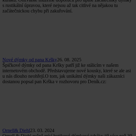
s rustikální úpravou, které nejsou až tak citlivé na nějakou tu
začátečnickou chybu při zakuřování.
Nové dýmky od pana Kršky
26. 08. 2025
Špičkové dýmky od pana Kršky patří již ke stálicím v našem
internetovém obchodě. Představujeme nové kousky, které se ale asi
u nás dlouho neohřejí.O tom, jak unikátní dýmky naši zákazníci
dostanou popsal pan Krška v rozhovoru pro Deník.cz:
Ornell& Diehl
23. 03. 2024
Ornell & Diehl ručně mísí butikové dýmkové tabáky již více než 30