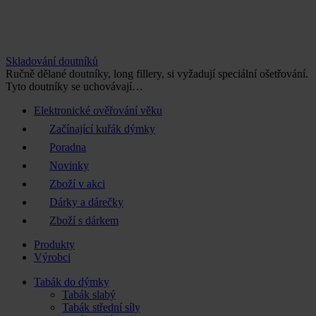
Skladování doutníků
Ručně dělané doutníky, long fillery, si vyžadují speciální ošetřování.
Tyto doutníky se uchovávají…
Elektronické ověřování věku
Začínající kuřák dýmky
Poradna
Novinky
Zboží v akci
Dárky a dárečky
Zboží s dárkem
Produkty
Výrobci
Tabák do dýmky
Tabák slabý
Tabák střední síly