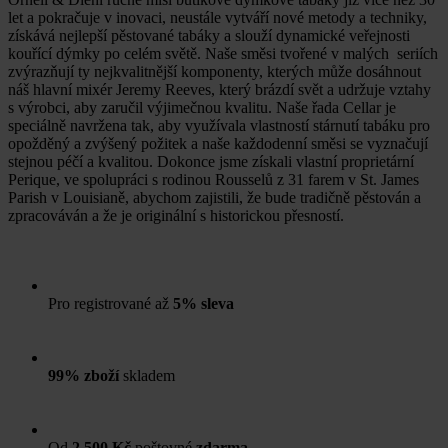
let a pokračuje v inovaci, neustále vytváří nové metody a techniky,
získává nejlepší pěstované tabáky a slouží dynamické veřejnosti
kouřící dýmky po celém světě. Naše směsi tvořené v malých seriích
zvýrazňují ty nejkvalitnější komponenty, kterých může dosáhnout
náš hlavní mixér Jeremy Reeves, který brázdí svět a udržuje vztahy
s výrobci, aby zaručil výjimečnou kvalitu. Naše řada Cellar je
speciálně navržena tak, aby využívala vlastností stárnutí tabáku pro
opožděný a zvýšený požitek a naše každodenní směsi se vyznačují
stejnou péčí a kvalitou. Dokonce jsme získali vlastní proprietární
Perique, ve spolupráci s rodinou Rousselů z 31 farem v St. James
Parish v Louisianě, abychom zajistili, že bude tradičně pěstován a
zpracováván a že je originální s historickou přesností.
Pro registrované až
5% sleva
99% zboží
skladem
Od
2 500 Kč
poštovné
zdarma