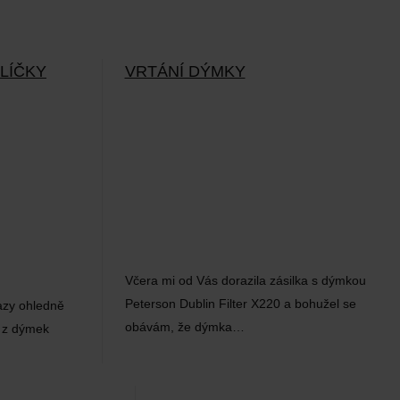
LÍČKY
VRTÁNÍ DÝMKY
Včera mi od Vás dorazila zásilka s dýmkou
Peterson Dublin Filter X220 a bohužel se
azy ohledně
obávám, že dýmka…
h z dýmek