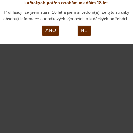
kuřáckých potřeb osobám mladším 18 let.
Špičkové dýmky od pana Kršky patří již ke stálicím v
Prohlašuji, že jsem starší 18 let a jsem si vědom(a), že tyto stránky
našem internetovém obchodě. Představujeme nové
obsahují informace o tabákových výrobcích a kuřáckých potřebách.
kousky, které se ale asi u nás dlouho neohřejí.O
ANO
NE
tom, jak unikátní dýmky naši zákazníci dostanou
popsal pan Krška v rozhovoru pro Deník.cz: