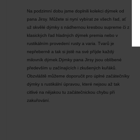
Na podzimní dobu jsme doplnili kolekci dýmek od
pana Jirsy. Můžete si nyní vybírat ze všech řad, ať
už skvělé dýmky s nádhernou kresbou supreme či z
klasických řad hladných dýmek premia nebo v
rustikálním provedení rusty a varia. Tvarů je
nepřeberně a tak si jistě na své příjde každý
milovník dýmek.Dýmky pana Jirsy jsou oblíbené
především u začínajících i zkušených kuřáků.
Obzvláště můžeme doporučit pro úplné začátečníky
dýmky s rustikální úpravou, které nejsou až tak
citlivé na nějakou tu začátečnickou chybu při
zakuřování.