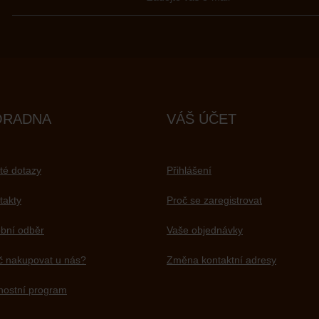
ORADNA
VÁŠ ÚČET
té dotazy
Přihlášení
takty
Proč se zaregistrovat
bní odběr
Vaše objednávky
č nakupovat u nás?
Změna kontaktní adresy
nostní program