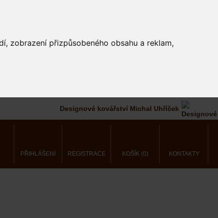
edí, zobrazení přizpůsobeného obsahu a reklam,
Designové kovářství Michal Uhříček
PŘIHLÁŠENÍ
REGISTRACE
KOŠÍK (0)
KONTAKTY