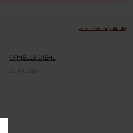
zobrazit všechny aktuality
ORNELL& DIEHL
23. 03. 2024