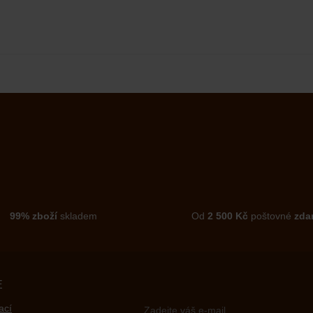
99% zboží
skladem
Od
2 500 Kč
poštovné
zda
E
ací