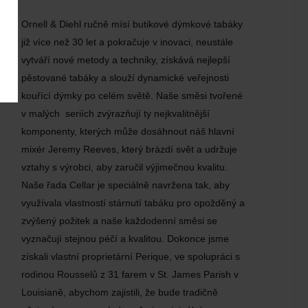
Ornell & Diehl ručně mísí butikové dýmkové tabáky
již více než 30 let a pokračuje v inovaci, neustále
vytváří nové metody a techniky, získává nejlepší
pěstované tabáky a slouží dynamické veřejnosti
kouřící dýmky po celém světě. Naše směsi tvořené
v malých seriích zvýrazňují ty nejkvalitnější
komponenty, kterých může dosáhnout náš hlavní
mixér Jeremy Reeves, který brázdí svět a udržuje
vztahy s výrobci, aby zaručil výjimečnou kvalitu.
Naše řada Cellar je speciálně navržena tak, aby
využívala vlastností stárnutí tabáku pro opožděný a
zvýšený požitek a naše každodenní směsi se
vyznačují stejnou péčí a kvalitou. Dokonce jsme
získali vlastní proprietární Perique, ve spolupráci s
rodinou Rousselů z 31 farem v St. James Parish v
Louisianě, abychom zajistili, že bude tradičně