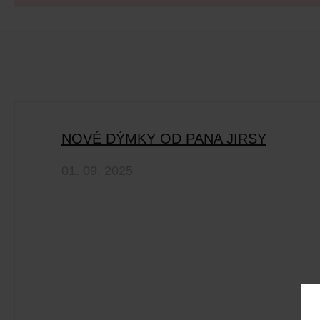
NOVÉ DÝMKY OD PANA JIRSY
01. 09. 2025