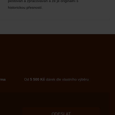
pěstován a zpracováván a že je originální s
historickou přesností.
rma
Od
5 500 Kč
dárek dle vlastního výběru
ODESLAT