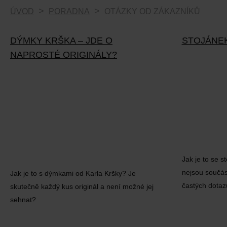
ÚVOD
PORADNA
OTÁZKY OD ZÁKAZNÍKŮ
DÝMKY KRŠKA – JDE O
STOJÁNE
NAPROSTÉ ORIGINÁLY?
Jak je to se 
nejsou součás
Jak je to s dýmkami od Karla Kršky? Je
častých dota
skutečně každý kus originál a není možné jej
sehnat?