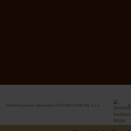
Všechna práva vyhrazena © DÝMKY-ONLINE s.r.o.
K