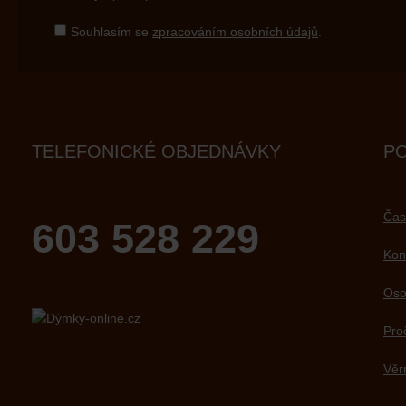
Souhlasím se
zpracováním osobních údajů
.
TELEFONICKÉ OBJEDNÁVKY
P
Čas
603 528 229
Kon
Oso
Pro
Věr