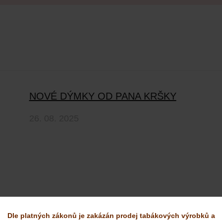
NOVÉ DÝMKY OD PANA KRŠKY
26. 08. 2025
Dle platných zákonů je zakázán prodej tabákových výrobků a