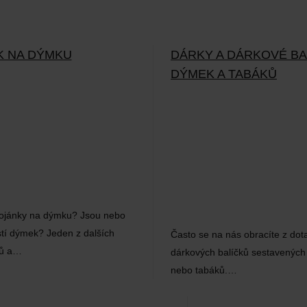
K NA DÝMKU
DÁRKY A DÁRKOVÉ BA
DÝMEK A TABÁKŮ
stojánky na dýmku? Jsou nebo
tí dýmek? Jeden z dalších
Často se na nás obracíte z dot
zů a…
dárkových balíčků sestavenýc
nebo tabáků.…