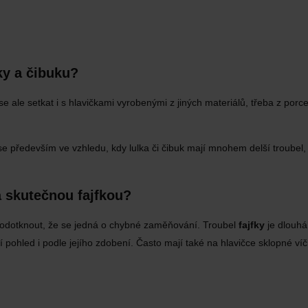
ky a čibuku?
e ale setkat i s hlavičkami vyrobenými z jiných materiálů, třeba z porc
e především ve vzhledu, kdy lulka či čibuk mají mnohem delší troubel,
a skutečnou fajfkou?
podotknout, že se jedná o chybné zaměňování. Troubel
fajfky
je dlouhá
 pohled i podle jejího zdobení. Často mají také na hlavičce sklopné víč