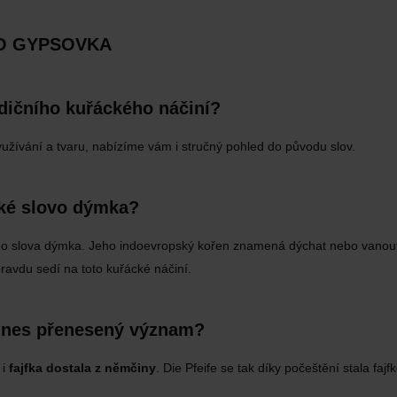
BO GYPSOVKA
adičního kuřáckého náčiní?
užívání a tvaru, nabízíme vám i stručný pohled do původu slov.
ské slovo dýmka?
o slova dýmka. Jeho indoevropský kořen znamená dýchat nebo vanout. A
ravdu sedí na toto kuřácké náčiní.
á dnes přenesený význam?
 i
fajfka dostala z němčiny
. Die Pfeife se tak díky počeštění stala fa