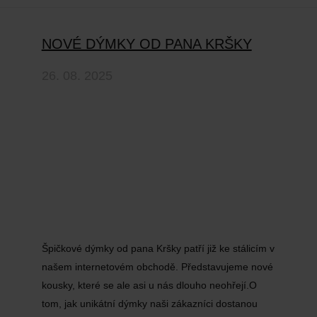
NOVÉ DÝMKY OD PANA KRŠKY
26. 08. 2025
Špičkové dýmky od pana Kršky patří již ke stálicím v
našem internetovém obchodě. Představujeme nové
kousky, které se ale asi u nás dlouho neohřejí.O
tom, jak unikátní dýmky naši zákazníci dostanou