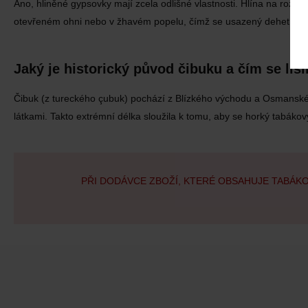
Ano, hliněné gypsovky mají zcela odlišné vlastnosti. Hlína na rozdí
otevřeném ohni nebo v žhavém popelu, čímž se usazený dehet vypál
Jaký je historický původ čibuku a čím se li
Čibuk (z tureckého çubuk) pochází z Blízkého východu a Osmanské
látkami. Takto extrémní délka sloužila k tomu, aby se horký tabáko
PŘI DODÁVCE ZBOŽÍ, KTERÉ OBSAHUJE TABÁK