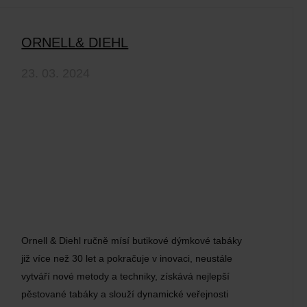
ORNELL& DIEHL
23. 03. 2024
Ornell & Diehl ručně mísí butikové dýmkové tabáky
již více než 30 let a pokračuje v inovaci, neustále
vytváří nové metody a techniky, získává nejlepší
pěstované tabáky a slouží dynamické veřejnosti