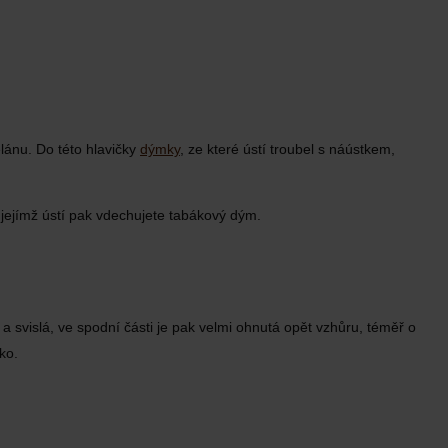
elánu. Do této hlavičky
dýmky
, ze které ústí troubel s náústkem,
 jejímž ústí pak vdechujete tabákový dým.
 a svislá, ve spodní části je pak velmi ohnutá opět vzhůru, téměř o
ko.