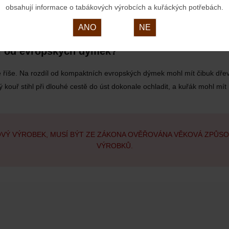
l od dřeva (briaru) neabsorbuje kondenzát do své struktury, ale pohlcuj
obsahují informace o tabákových výrobcích a kuřáckých potřebách.
í a dýmka získá zpět svou původní sněhobílou barvu. Jsou však velmi k
ANO
NE
šil od evropských dýmek?
 říše. Na rozdíl od kompaktních evropských dýmek mohl mít čibuk dře
vý kouř stihl při dlouhé cestě do úst dokonale ochladit, a kuřák mohl m
OVÝ VÝROBEK, MUSÍ BÝT ZE ZÁKONA OVĚŘOVÁNA VĚKOVÁ ZPŮS
VÝROBKŮ.