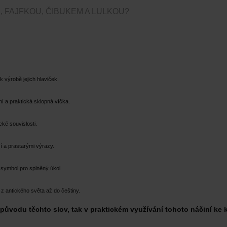
, FAJFKOU, ČIBUKEM A LULKOU?
 výrobě jejich hlaviček.
ní a praktická sklopná víčka.
cké souvislosti.
 a prastarými výrazy.
 symbol pro splněný úkol.
z antického světa až do češtiny.
původu těchto slov, tak v praktickém využívání tohoto náčiní ke 