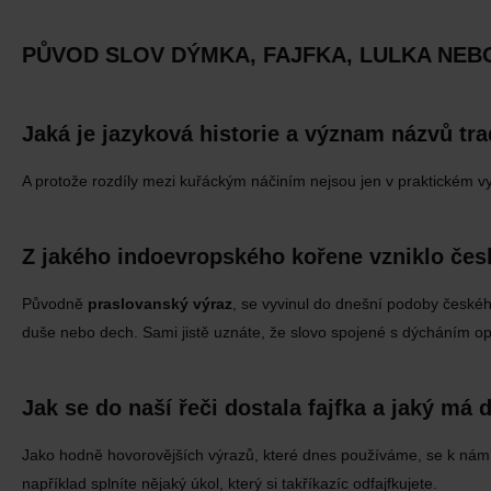
PŮVOD SLOV DÝMKA, FAJFKA, LULKA NE
Jaká je jazyková historie a význam názvů tr
A protože rozdíly mezi kuřáckým náčiním nejsou jen v praktickém vy
Z jakého indoevropského kořene vzniklo če
Původně
praslovanský výraz
, se vyvinul do dnešní podoby českéh
duše nebo dech. Sami jistě uznáte, že slovo spojené s dýcháním op
Jak se do naší řeči dostala fajfka a jaký m
Jako hodně hovorovějších výrazů, které dnes používáme, se k nám
například splníte nějaký úkol, který si takříkazíc odfajfkujete.