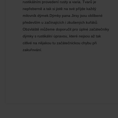
rustikálním provedení rusty a varia. Tvarů je
nepřeberně a tak si jistě na své příjde každý
milovník dýmek.Dýmky pana Jirsy jsou oblíbené
především u začínajících i zkušených kuřáků.
Obzvláště můžeme doporučit pro úplné začátečníky
dýmky s rustikální úpravou, které nejsou až tak
citlivé na nějakou tu začátečnickou chybu při
zakuřování.