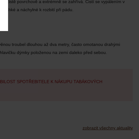
e ho čistě povrchově a extrémně se zahřívá. Čistí se vypálením v
řehké a náchylné k rozbití při pádu.
věnou troubel dlouhou až dva metry, často omotanou drahými
ít hlavičku dýmky položenou na zemi daleko před sebou.
OBILOST SPOTŘEBITELE K NÁKUPU TABÁKOVÝCH
zobrazit všechny aktuality