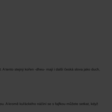
 tento stejný kořen -dheu- mají i další česká slova jako duch,
jfkou. A kromě kuřáckého náčiní se s fajfkou můžete setkat, když