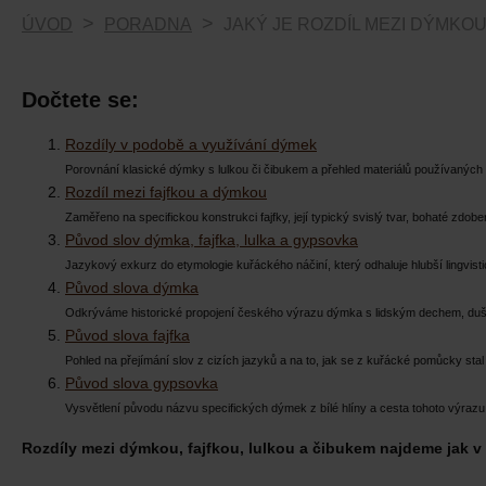
ÚVOD
PORADNA
JAKÝ JE ROZDÍL MEZI DÝMKOU
Dočtete se:
Rozdíly v podobě a využívání dýmek
Porovnání klasické dýmky s lulkou či čibukem a přehled materiálů používaných k
Rozdíl mezi fajfkou a dýmkou
Zaměřeno na specifickou konstrukci fajfky, její typický svislý tvar, bohaté zdobe
Původ slov dýmka, fajfka, lulka a gypsovka
Jazykový exkurz do etymologie kuřáckého náčiní, který odhaluje hlubší lingvisti
Původ slova dýmka
Odkrýváme historické propojení českého výrazu dýmka s lidským dechem, duší
Původ slova fajfka
Pohled na přejímání slov z cizích jazyků a na to, jak se z kuřácké pomůcky stal
Původ slova gypsovka
Vysvětlení původu názvu specifických dýmek z bílé hlíny a cesta tohoto výrazu 
Rozdíly mezi dýmkou, fajfkou, lulkou a čibukem najdeme jak v 