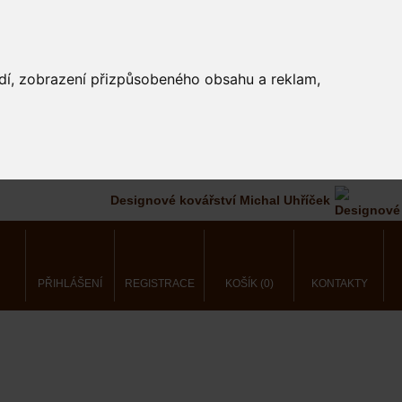
edí, zobrazení přizpůsobeného obsahu a reklam,
Designové kovářství Michal Uhříček
PŘIHLÁŠENÍ
REGISTRACE
KOŠÍK (0)
KONTAKTY