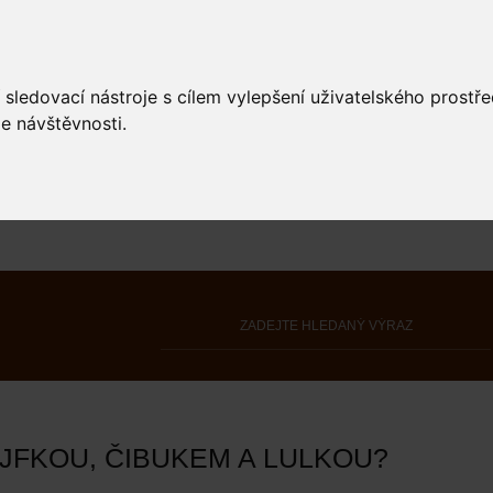
 sledovací nástroje s cílem vylepšení uživatelského prostř
e návštěvnosti.
AJFKOU, ČIBUKEM A LULKOU?