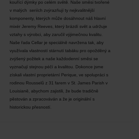
kouřící dýmky po celém světě. Naše směsi tvořené
v malých seriích zvýrazňují ty nejkvalitnější
komponenty, kterých může dosáhnout náš hlavní
mixér Jeremy Reeves, který brázdí svět a udržuje
vztahy s výrobci, aby zaručil výjimečnou kvalitu.
Naše řada Cellar je speciálně navržena tak, aby
využívala vlastností stárnutí tabáku pro opožděný a
zvýšený požitek a naše každodenní směsi se
vyznačují stejnou péčí a kvalitou. Dokonce jsme
získali vlastní proprietární Perique, ve spolupráci s
rodinou Rousselů z 31 farem v St. James Parish v
Louisianě, abychom zajistili, že bude tradičně
pěstován a zpracováván a že je originální s
historickou přesností.