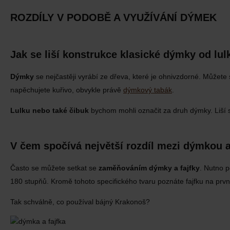
ROZDÍLY V PODOBĚ A VYUŽÍVÁNÍ DÝMEK
Jak se liší konstrukce klasické dýmky od lul
Dýmky
se nejčastěji vyrábí ze dřeva, které je ohnivzdorné. Můžete s
napěchujete kuřivo, obvykle právě
dýmkový tabák
.
Lulku nebo také čibuk
bychom mohli označit za druh dýmky. Liší s
V čem spočívá největší rozdíl mezi dýmkou 
Často se můžete setkat se
zaměňováním dýmky a fajfky
. Nutno 
180 stupňů. Kromě tohoto specifického tvaru poznáte fajfku na první
Tak schválně, co používal bájný Krakonoš?