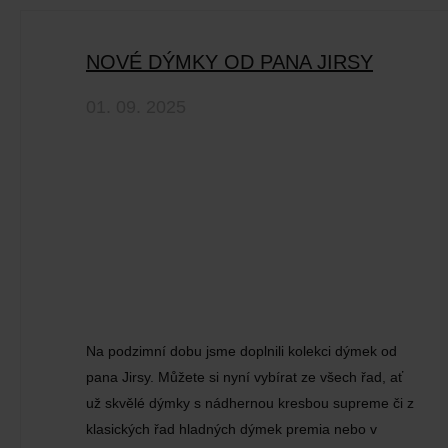
NOVÉ DÝMKY OD PANA JIRSY
01. 09. 2025
Na podzimní dobu jsme doplnili kolekci dýmek od
pana Jirsy. Můžete si nyní vybírat ze všech řad, ať
už skvělé dýmky s nádhernou kresbou supreme či z
klasických řad hladných dýmek premia nebo v