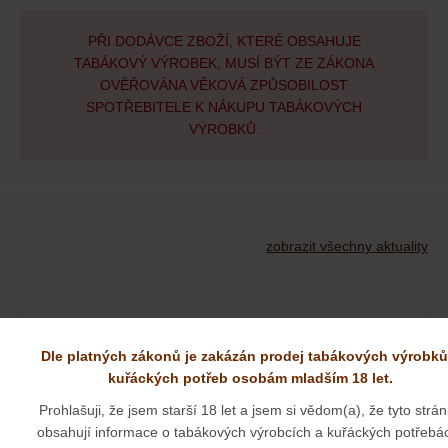
PŘI DODÁVCE ZBOŽÍ, KTERÉ OBSAHUJE
TABÁKOVÝ VÝROBEK, MUSÍ BÝT ZE ZÁKONA
OVĚŘOVÁNA VĚKOVÁ ZPŮSOBILOST
SPOTŘEBITELE K NÁKUPU TABÁKOVÝCH
VÝROBKŮ.
zobrazit všechny aktuality
NOVÉ DÝMKY OD PANA JIRSY
Dle platných zákonů je zakázán prodej tabákových výrobků
kuřáckých potřeb osobám mladším 18 let.
01. 09. 2025
Prohlašuji, že jsem starší 18 let a jsem si vědom(a), že tyto strá
obsahují informace o tabákových výrobcích a kuřáckých potřebá