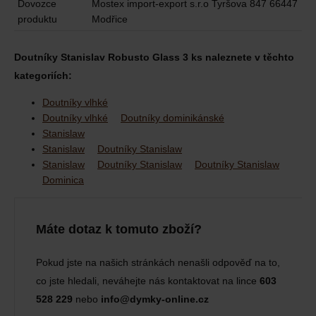
Dovozce
Mostex import-export s.r.o Tyršova 847 66447
produktu
Modřice
Doutníky Stanislav Robusto Glass 3 ks naleznete v těchto
kategoriích:
Doutníky vlhké
Doutníky vlhké
Doutníky dominikánské
Stanislaw
Stanislaw
Doutníky Stanislaw
Stanislaw
Doutníky Stanislaw
Doutníky Stanislaw
Dominica
Máte dotaz k tomuto zboží?
Pokud jste na našich stránkách nenašli odpověď na to,
co jste hledali, neváhejte nás kontaktovat na lince
603
528 229
nebo
info@dymky-online.cz