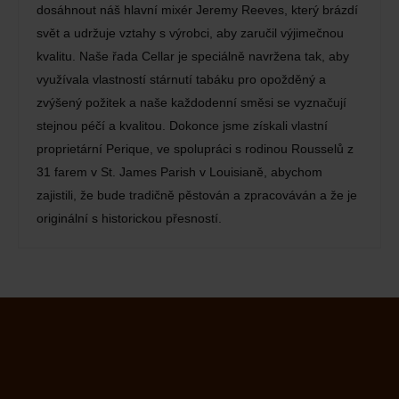
dosáhnout náš hlavní mixér Jeremy Reeves, který brázdí
svět a udržuje vztahy s výrobci, aby zaručil výjimečnou
kvalitu. Naše řada Cellar je speciálně navržena tak, aby
využívala vlastností stárnutí tabáku pro opožděný a
zvýšený požitek a naše každodenní směsi se vyznačují
stejnou péčí a kvalitou. Dokonce jsme získali vlastní
proprietární Perique, ve spolupráci s rodinou Rousselů z
31 farem v St. James Parish v Louisianě, abychom
zajistili, že bude tradičně pěstován a zpracováván a že je
originální s historickou přesností.