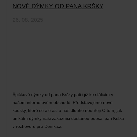
NOVÉ DÝMKY OD PANA KRŠKY
26. 08. 2025
Špičkové dýmky od pana Kršky patří již ke stálicím v
našem internetovém obchodě. Představujeme nové
kousky, které se ale asi u nás dlouho neohřejí.O tom, jak
unikátní dýmky naši zákazníci dostanou popsal pan Krška
v rozhovoru pro Deník.cz: