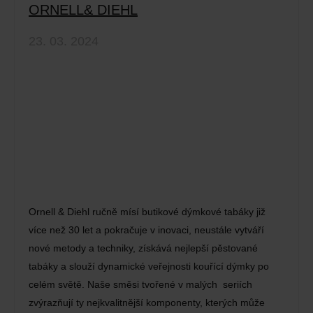
ORNELL& DIEHL
23. 03. 2024
Ornell & Diehl ručně mísí butikové dýmkové tabáky již
více než 30 let a pokračuje v inovaci, neustále vytváří
nové metody a techniky, získává nejlepší pěstované
tabáky a slouží dynamické veřejnosti kouřící dýmky po
celém světě. Naše směsi tvořené v malých seriích
zvýrazňují ty nejkvalitnější komponenty, kterých může