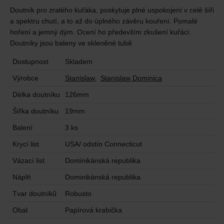
Doutník pro zralého kuřáka, poskytuje plné uspokojení v celé šíři
a spektru chutí, a to až do úplného závěru kouření. Pomalé
hoření a jemný dým. Ocení ho především zkušení kuřáci.
Doutníky jsou baleny ve skleněné tubě
Dostupnost
Skladem
Výrobce
Stanislaw
,
Stanislaw Dominica
Délka doutníku
126mm
Šířka doutníku
19mm
Balení
3 ks
Krycí list
USA/ odstín Connecticut
Vázací list
Dominikánská republika
Náplň
Dominikánská republika
Tvar doutníků
Robusto
Obal
Papírová krabička