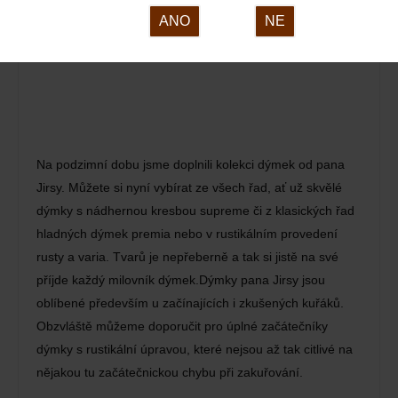
ANO
NE
Na podzimní dobu jsme doplnili kolekci dýmek od pana
Jirsy. Můžete si nyní vybírat ze všech řad, ať už skvělé
dýmky s nádhernou kresbou supreme či z klasických řad
hladných dýmek premia nebo v rustikálním provedení
rusty a varia. Tvarů je nepřeberně a tak si jistě na své
příjde každý milovník dýmek.Dýmky pana Jirsy jsou
oblíbené především u začínajících i zkušených kuřáků.
Obzvláště můžeme doporučit pro úplné začátečníky
dýmky s rustikální úpravou, které nejsou až tak citlivé na
nějakou tu začátečnickou chybu při zakuřování.