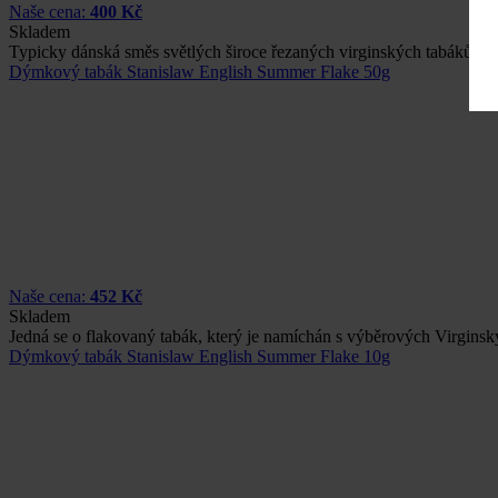
Naše cena:
400 Kč
Skladem
Typicky dánská směs světlých široce řezaných virginských tabáků č
Dýmkový tabák Stanislaw English Summer Flake 50g
Naše cena:
452 Kč
Skladem
Jedná se o flakovaný tabák, který je namíchán s výběrových Virgin
Dýmkový tabák Stanislaw English Summer Flake 10g