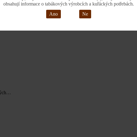
obsahují informace o tabákových výrobcích a kuřáckých potřebách.
Ano
Ne
erného…
ských…