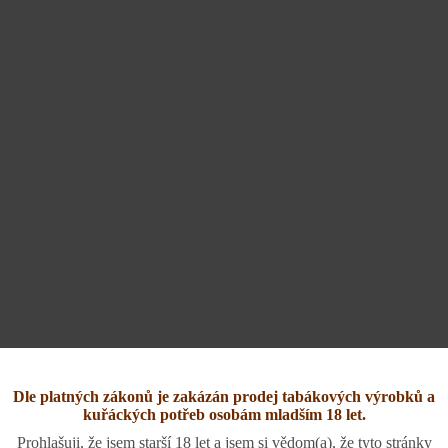
Dle platných zákonů je zakázán prodej tabákových výrobků a
kuřáckých potřeb osobám mladším 18 let.
Prohlašuji, že jsem starší 18 let a jsem si vědom(a), že tyto stránky