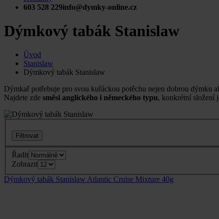
603 528 229
info@dymky-online.cz
Dýmkový tabák Stanislaw
Úvod
Stanislaw
Dýmkový tabák Stanislaw
Dýmkař potřebuje pro svou kuřáckou potěchu nejen dobrou dýmku ale 
Najdete zde
směsi anglického i německého typu
, konkrétní složení
Filtrovat
Řadit
Zobrazit
Dýmkový tabák Stanislaw Atlantic Cruise Mixture 40g