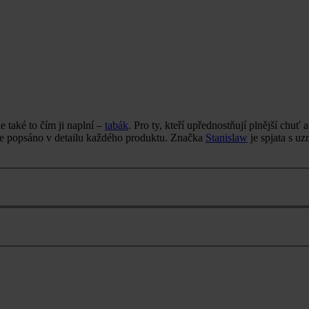
také to čím ji naplní –
tabák
. Pro ty, kteří upřednostňují plnější chu
 je popsáno v detailu každého produktu. Značka
Stanislaw
je spjata s 