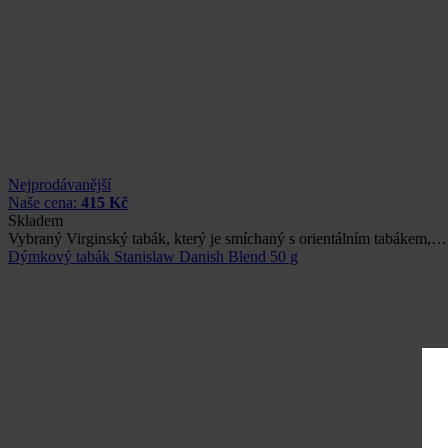
Nejprodávanější
Naše cena:
415 Kč
Skladem
Vybraný Virginský tabák, který je smíchaný s orientálním tabákem,…
Dýmkový tabák Stanislaw Danish Blend 50 g