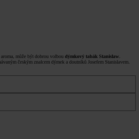
ť a aroma, může být dobrou volbou
dýmkový tabák Stanislaw
.
uznávaným českým znalcem dýmek a doutníků Josefem Stanislavem.