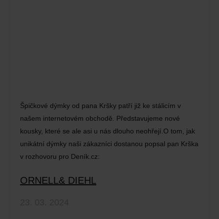
Špičkové dýmky od pana Kršky patří již ke stálicím v
našem internetovém obchodě. Představujeme nové
kousky, které se ale asi u nás dlouho neohřejí.O tom, jak
unikátní dýmky naši zákazníci dostanou popsal pan Krška
v rozhovoru pro Deník.cz:
ORNELL& DIEHL
23. 03. 2024