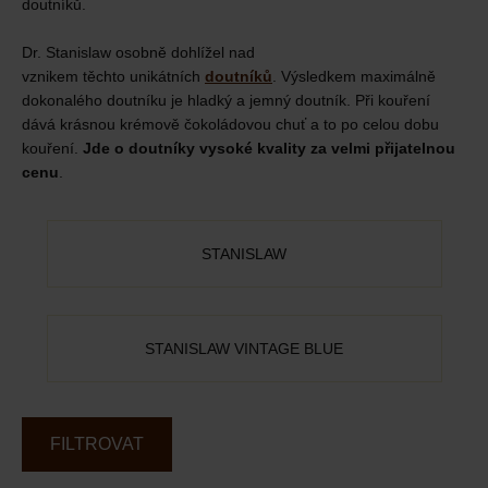
doutníků.
Dr. Stanislaw osobně dohlížel nad
vznikem těchto unikátních
doutníků
. Výsledkem maximálně
dokonalého doutníku je hladký a jemný doutník. Při kouření
dává krásnou krémově čokoládovou chuť a to po celou dobu
kouření.
Jde o doutníky vysoké kvality za velmi přijatelnou
cenu
.
STANISLAW
STANISLAW VINTAGE BLUE
FILTROVAT