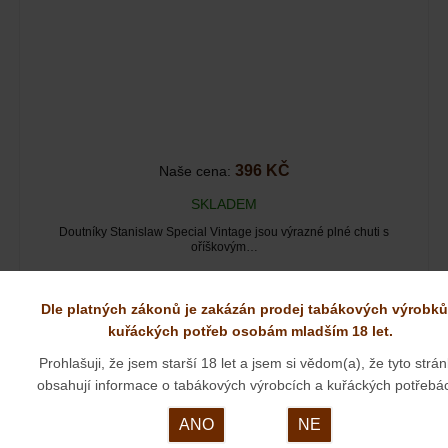
396 KČ
Naše cena:
SKLADEM
Doutníky Stanislaw Special Vintage jsou výrazné plné chuti s
oříškovým…
Dle platných zákonů je zakázán prodej tabákových výrobků
kuřáckých potřeb osobám mladším 18 let.
Prohlašuji, že jsem starší 18 let a jsem si vědom(a), že tyto strá
obsahují informace o tabákových výrobcích a kuřáckých potřebá
PŘI DODÁVCE ZBOŽÍ, KTERÉ OBSAHUJE
TABÁKOVÝ VÝROBEK, MUSÍ BÝT ZE ZÁKONA
ANO
NE
OVĚŘOVÁNA VĚKOVÁ ZPŮSOBILOST