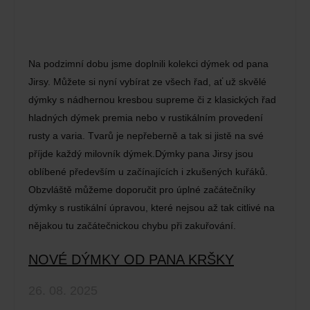
Na podzimní dobu jsme doplnili kolekci dýmek od pana
Jirsy. Můžete si nyní vybírat ze všech řad, ať už skvělé
dýmky s nádhernou kresbou supreme či z klasických řad
hladných dýmek premia nebo v rustikálním provedení
rusty a varia. Tvarů je nepřeberně a tak si jistě na své
příjde každý milovník dýmek.Dýmky pana Jirsy jsou
oblíbené především u začínajících i zkušených kuřáků.
Obzvláště můžeme doporučit pro úplné začátečníky
dýmky s rustikální úpravou, které nejsou až tak citlivé na
nějakou tu začátečnickou chybu při zakuřování.
NOVÉ DÝMKY OD PANA KRŠKY
26. 08. 2025