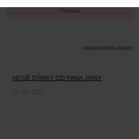
SPOTŘEBITELE K NÁKUPU TABÁKOVÝCH
VÝROBKŮ.
zobrazit všechny aktuality
NOVÉ DÝMKY OD PANA JIRSY
01. 09. 2025