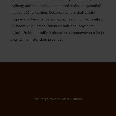
zvýšený požitek a naše každodenní směsi se vyznačují
stejnou péčí a kvalitou. Dokonce jsme získali vlastní
proprietární Perique, ve spolupráci s rodinou Rousselů z
31 farem v St. James Parish v Louisianě, abychom
zajistili, že bude tradičně pěstován a zpracováván a že je
originální s historickou přesností.
Pro registrované až
5% sleva