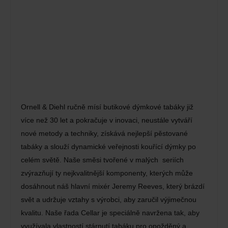
Ornell & Diehl ručně mísí butikové dýmkové tabáky již
více než 30 let a pokračuje v inovaci, neustále vytváří
nové metody a techniky, získává nejlepší pěstované
tabáky a slouží dynamické veřejnosti kouřící dýmky po
celém světě. Naše směsi tvořené v malých seriích
zvýrazňují ty nejkvalitnější komponenty, kterých může
dosáhnout náš hlavní mixér Jeremy Reeves, který brázdí
svět a udržuje vztahy s výrobci, aby zaručil výjimečnou
kvalitu. Naše řada Cellar je speciálně navržena tak, aby
využívala vlastností stárnutí tabáku pro opožděný a