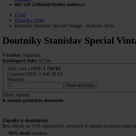
603 528 229
info@dymky-online.cz
Úvod
Doutníky vlhké
Doutníky Stanislav Special Vintage - Robusto 10 ks
Doutníky Stanislav Special Vint
Výrobce:
Stanislaw
Katalogové číslo:
32724
Vaše cena s DPH:
1 750 Kč
Cena bez DPH:
1 446,28 Kč
Skladem
Přidat do košíku
Dárek zdarma
K tomuto produktu dostanete
Zápalky k doutníkům
Bez ohledu na Výši objednávky, dostanete k tomuto produktu tento m
99% zboží
skladem