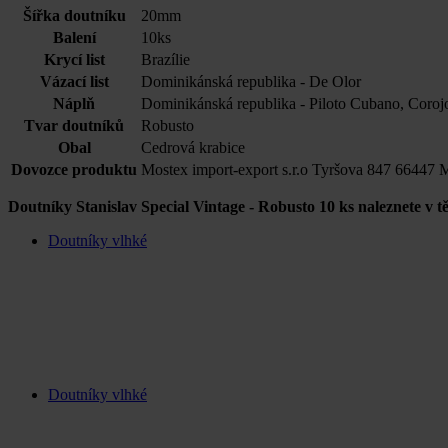
Šířka doutníku
20mm
Balení
10ks
Krycí list
Brazílie
Vázací list
Dominikánská republika - De Olor
Náplň
Dominikánská republika - Piloto Cubano, Coroj
Tvar doutníků
Robusto
Obal
Cedrová krabice
Dovozce produktu
Mostex import-export s.r.o Tyršova 847 66447 
Doutníky Stanislav Special Vintage - Robusto 10 ks naleznete v tě
Doutníky vlhké
Doutníky vlhké