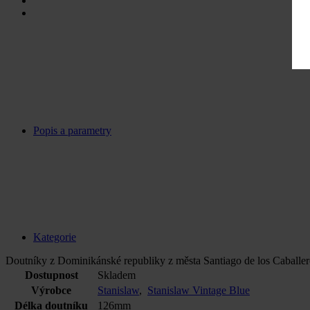
Popis a parametry
Kategorie
Doutníky z Dominikánské republiky z města Santiago de los Caballer
Dostupnost
Skladem
Výrobce
Stanislaw
,
Stanislaw Vintage Blue
Délka doutníku
126mm