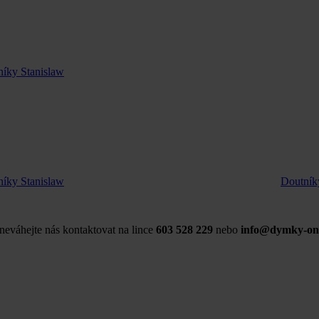
íky Stanislaw
íky Stanislaw
Doutníky
 neváhejte nás kontaktovat na lince
603 528 229
nebo
info@dymky-onl