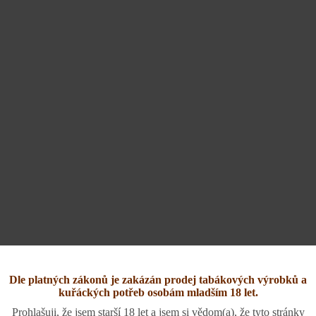
Dle platných zákonů je zakázán prodej tabákových výrobků a
kuřáckých potřeb osobám mladším 18 let.
Prohlašuji, že jsem starší 18 let a jsem si vědom(a), že tyto stránky