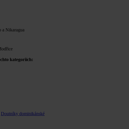
o a Nikaragua
Modřice
chto kategoriích:
Doutníky dominikánské