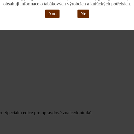
obsahují informace o tabákových výrobcích a kuřáckých potřebách.
Ano
Ne
o. Speciální edice pro opravdové znalcedoutníků.