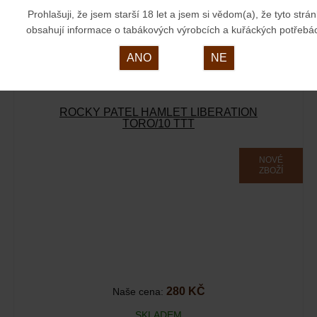
Prohlašuji, že jsem starší 18 let a jsem si vědom(a), že tyto strá
SKLADEM
obsahují informace o tabákových výrobcích a kuřáckých potřebá
Rocky Patel Vintage 1990 DeLuxe tubo ToroJe směsí
dominikánského a…
ANO
NE
ROCKY PATEL HAMLET LIBERATION
TORO/10 TTT
NOVÉ
ZBOŽÍ
280 KČ
Naše cena:
SKLADEM