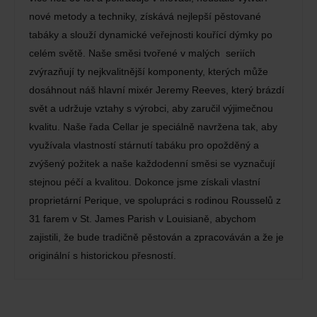
nové metody a techniky, získává nejlepší pěstované
tabáky a slouží dynamické veřejnosti kouřící dýmky po
celém světě. Naše směsi tvořené v malých seriích
zvýrazňují ty nejkvalitnější komponenty, kterých může
dosáhnout náš hlavní mixér Jeremy Reeves, který brázdí
svět a udržuje vztahy s výrobci, aby zaručil výjimečnou
kvalitu. Naše řada Cellar je speciálně navržena tak, aby
využívala vlastností stárnutí tabáku pro opožděný a
zvýšený požitek a naše každodenní směsi se vyznačují
stejnou péčí a kvalitou. Dokonce jsme získali vlastní
proprietární Perique, ve spolupráci s rodinou Rousselů z
31 farem v St. James Parish v Louisianě, abychom
zajistili, že bude tradičně pěstován a zpracováván a že je
originální s historickou přesností.