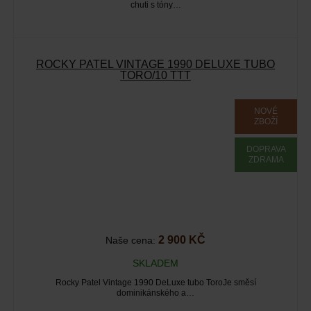
chuti s tóny…
ROCKY PATEL VINTAGE 1990 DELUXE TUBO
TORO/10 TTT
NOVÉ
ZBOŽÍ
DOPRAVA
ZDRAMA
2 900 KČ
Naše cena:
SKLADEM
Rocky Patel Vintage 1990 DeLuxe tubo ToroJe směsí
dominikánského a…