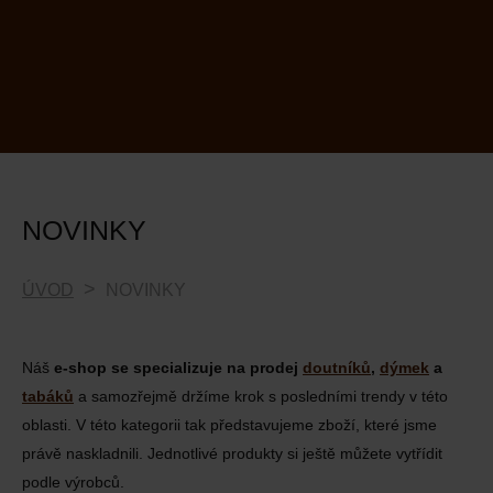
NOVINKY
ÚVOD
NOVINKY
Náš
e-shop se specializuje na prodej
doutníků
,
dýmek
a
tabáků
a samozřejmě držíme krok s posledními trendy v této
oblasti. V této kategorii tak představujeme zboží, které jsme
právě naskladnili. Jednotlivé produkty si ještě můžete vytřídit
podle výrobců.