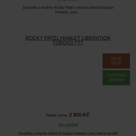
Doutníky s továrny Rocky Patel s krycím listem Ecuador
Habano, jsou…
ROCKY PATEL HAMLET LIBERATION
TORO/10 TTT
NOVÉ
ZBOŽÍ
DOPRAVA
ZDRAMA
2 800 KČ
Naše cena:
SKLADEM
Doutníky s krycím listem Ecuador Habano, jsou lehce zemité