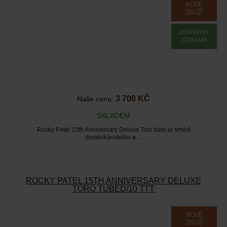
NOVÉ
ZBOŽÍ
DOPRAVA
ZDRAMA
3 700 KČ
Naše cena:
SKLADEM
Rocky Patel 15th Anniversary Deluxe Toro tube je směsí
dominikánského a…
ROCKY PATEL 15TH ANNIVERSARY DELUXE
TORO TUBED/10 TTT
NOVÉ
ZBOŽÍ