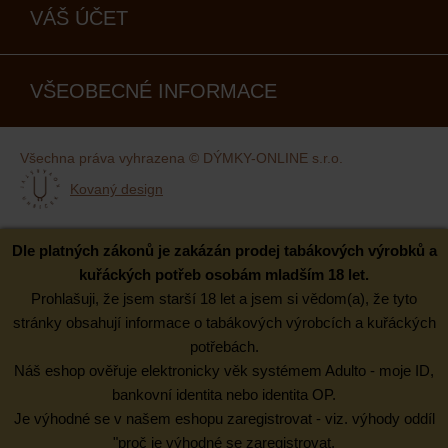
VÁŠ ÚČET
VŠEOBECNÉ INFORMACE
Všechna práva vyhrazena © DÝMKY-ONLINE s.r.o.
Kovaný design
Dle platných zákonů je zakázán prodej tabákových výrobků a
kuřáckých potřeb osobám mladším 18 let.
Prohlašuji, že jsem starší 18 let a jsem si vědom(a), že tyto
stránky obsahují informace o tabákových výrobcích a kuřáckých
potřebách.
Náš eshop ověřuje elektronicky věk systémem Adulto - moje ID,
bankovní identita nebo identita OP.
Je výhodné se v našem eshopu zaregistrovat - viz. výhody oddíl
"proč je výhodné se zaregistrovat.