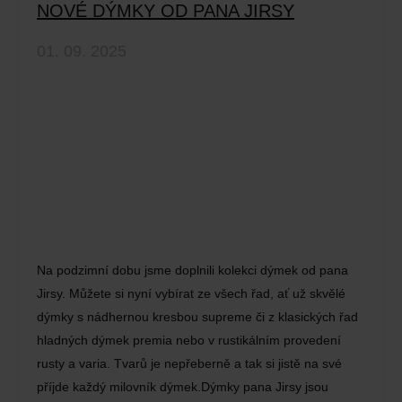
NOVÉ DÝMKY OD PANA JIRSY
01. 09. 2025
Na podzimní dobu jsme doplnili kolekci dýmek od pana
Jirsy. Můžete si nyní vybírat ze všech řad, ať už skvělé
dýmky s nádhernou kresbou supreme či z klasických řad
hladných dýmek premia nebo v rustikálním provedení
rusty a varia. Tvarů je nepřeberně a tak si jistě na své
příjde každý milovník dýmek.Dýmky pana Jirsy jsou