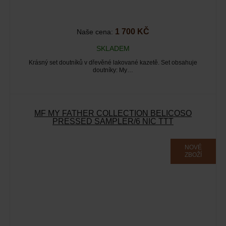
1 700 KČ
Naše cena:
SKLADEM
Krásný set doutníků v dřevěné lakované kazetě. Set obsahuje
doutníky: My…
MF MY FATHER COLLECTION BELICOSO
PRESSED SAMPLER/6 NIC TTT
NOVÉ
ZBOŽÍ