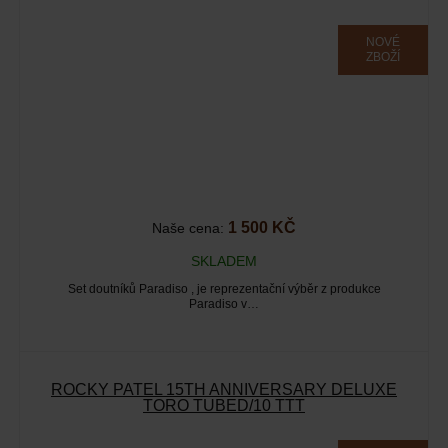
NOVÉ
ZBOŽÍ
1 500 KČ
Naše cena:
SKLADEM
Set doutníků Paradiso , je reprezentační výběr z produkce
Paradiso v…
ROCKY PATEL 15TH ANNIVERSARY DELUXE
TORO TUBED/10 TTT