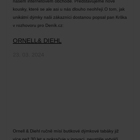
našem internetovém obchodě. Představujeme nové
kousky, které se ale asi u nás dlouho neohřejí.O tom, jak
unikátní dýmky naši zákazníci dostanou popsal pan Krška
v rozhovoru pro Deník.cz:
ORNELL& DIEHL
23. 03. 2024
Ornell & Diehl ručně mísí butikové dýmkové tabáky již
více než 30 let a pokračuje v inovaci, neustále vytváří