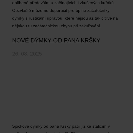
oblíbené především u začínajících i zkušených kuřáků.
Obzvláště můžeme doporučit pro úplné začátečníky
dýmky s rustikální úpravou, které nejsou až tak citlivé na
nějakou tu začátečnickou chybu při zakuřování.
NOVÉ DÝMKY OD PANA KRŠKY
26. 08. 2025
Špičkové dýmky od pana Kršky patří již ke stálicím v