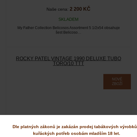
2 200 KČ
Naše cena:
SKLADEM
My Father Collection Belicosos Assortment 5 1/2x54 obsahuje
šest Belicoso…
ROCKY PATEL VINTAGE 1990 DELUXE TUBO
TORO/10 TTT
NOVÉ
ZBOŽÍ
Dle platných zákonů je zakázán prodej tabákových výrobků
kuřáckých potřeb osobám mladším 18 let.
290 KČ
Naše cena: