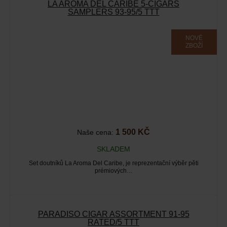
LA AROMA DEL CARIBE 5-CIGARS
SAMPLERS 93-95/5 TTT
NOVÉ
ZBOŽÍ
1 500 KČ
Naše cena:
SKLADEM
Set doutníků La Aroma Del Caribe, je reprezentační výběr pěti
prémiových…
PARADISO CIGAR ASSORTMENT 91-95
RATED/5 TTT